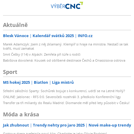
VÝBĚR
Aktuálně
Blesk Vánoce
Kalendář svátků 2025
INFO.cz
Marek Adamczyk: Jsem z něj zklamaný. Klempíř si hraje na ministra. Nestačí se tak
tvářit, musí zamakat
Smrt Češky (†14) v Alpách: Zemřela při túře s rodiči
Babišova dovolená: Kousek od oblíbené destinace Čechů a Onassisova ostrova
Sport
MS hokej 2025
Biatlon
Liga mistrů
Střední záložníci Sparty: Sochůrek bojuje s konkurencí, udrží se na Letné Hollý?
ONLINE: Jablonec - RFS 0:0. Severočeši rozehráli 3. předkolo Konferenční ligy
Transfer za tři miliardy do Realu Madrid: Diomande měl před lety působit v Česku!
Móda a krása
Jak zhubnout
Trendy nehty pro jaro 2025
Nové make-up trendy
Gottova dcera zveřejnila nový klip: Charlotte je jako Olivie Rodrigo!