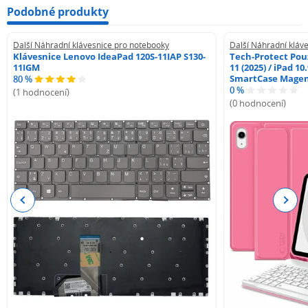
Podobné produkty
Další Náhradní klávesnice pro notebooky
Další Náhradní kláv
Klávesnice Lenovo IdeaPad 120S-11IAP S130-
Tech-Protect Pouz
11IGM
11 (2025) / iPad 10
SmartCase Mage
80 %
0 %
(1 hodnocení)
(0 hodnocení)
Previous
Next