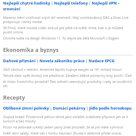
Nejlepší chytré hodinky
Nejlepší telefony
Nejlepší VPN –
srovnání
Marantz mění vnitřnosti svých AV receiverů. Mají osmikanálový DAC a Dirac Live
podporuje i tenký model
30 filmů, které musíte vidět, dokud jste ještě na světě. Víme, kde si je můžete
pustit online
Chrome kašle na design Windows 11. To stejné ale dělá Microsoft s Edgem
Ekonomika a byznys
Daňové přiznání
Novela zákoníku práce
Nadace EPCG
Obří obchod v letectví. Americké Apollo kupuje easyJet za 161 miliard korun
Tekuté zlato opět dostojí své přezdívce. Zdražení běžné potraviny brzy pocítí i Češi
AI místo finančního poradce? Test odhalil neexistující produkty i rady ze sociálních
sítí
Recepty
Oblíbené zimní polévky
Domácí pekárny
Jídlo podle horoskopu
Oopsie bread: Proteinové pečivo lehké jako obláček zvládnete připravit jen ze 3
surovin a bez mouky
Pozor na jedovaté cukety! Jeden jasný znak prozradí, že se jim máte vyhnout
Svěží letní saláty, které vás v horku neunaví: Zkuste k zelenině přidat ovoce,