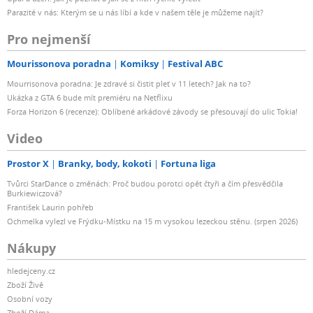
Parazité v nás: Kterým se u nás líbí a kde v našem těle je můžeme najít?
Pro nejmenší
Mourissonova poradna
Komiksy
Festival ABC
Mourrisonova poradna: Je zdravé si čistit pleť v 11 letech? Jak na to?
Ukázka z GTA 6 bude mít premiéru na Netflixu
Forza Horizon 6 (recenze): Oblíbené arkádové závody se přesouvají do ulic Tokia!
Video
Prostor X
Branky, body, kokoti
Fortuna liga
Tvůrci StarDance o změnách: Proč budou porotci opět čtyři a čím přesvědčila
Burkiewiczová?
František Laurin pohřeb
Ochmelka vylezl ve Frýdku-Místku na 15 m vysokou lezeckou stěnu. (srpen 2026)
Nákupy
hledejceny.cz
Zboží Živě
Osobní vozy
Zboží Dáma