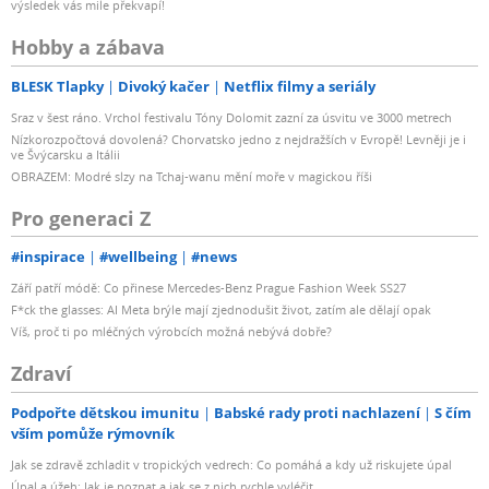
výsledek vás mile překvapí!
Hobby a zábava
BLESK Tlapky
Divoký kačer
Netflix filmy a seriály
Sraz v šest ráno. Vrchol festivalu Tóny Dolomit zazní za úsvitu ve 3000 metrech
Nízkorozpočtová dovolená? Chorvatsko jedno z nejdražších v Evropě! Levněji je i
ve Švýcarsku a Itálii
OBRAZEM: Modré slzy na Tchaj-wanu mění moře v magickou říši
Pro generaci Z
#inspirace
#wellbeing
#news
Září patří módě: Co přinese Mercedes-Benz Prague Fashion Week SS27
F*ck the glasses: AI Meta brýle mají zjednodušit život, zatím ale dělají opak
Víš, proč ti po mléčných výrobcích možná nebývá dobře?
Zdraví
Podpořte dětskou imunitu
Babské rady proti nachlazení
S čím
vším pomůže rýmovník
Jak se zdravě zchladit v tropických vedrech: Co pomáhá a kdy už riskujete úpal
Úpal a úžeh: Jak je poznat a jak se z nich rychle vyléčit