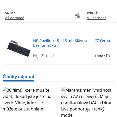
549 Kč
890 Kč
v 1 obchodě
v 1 obchodě
HP Pavilion 15-p151nh Klávesnice CZ černá
bez rámečku
Nejnižší cena!
1 190 Kč
Články odjinud