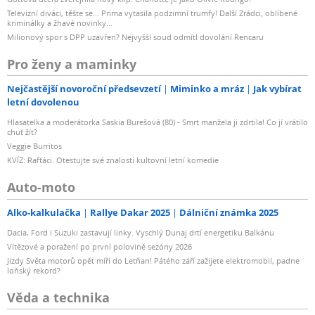
Televizní diváci, těšte se... Prima vytasila podzimní trumfy! Další Zrádci, oblíbené
kriminálky a žhavé novinky...
Milionový spor s DPP uzavřen? Nejvyšší soud odmítl dovolání Rencaru
Pro ženy a maminky
Nejčastější novoroční předsevzetí
Miminko a mráz
Jak vybírat
letní dovolenou
Hlasatelka a moderátorka Saskia Burešová (80) - Smrt manžela ji zdrtila! Co jí vrátilo
chuť žít?
Veggie Burritos
KVÍZ: Rafťáci. Otestujte své znalosti kultovní letní komedie
Auto-moto
Alko-kalkulačka
Rallye Dakar 2025
Dálniční známka 2025
Dacia, Ford i Suzuki zastavují linky. Vyschlý Dunaj drtí energetiku Balkánu
Vítězové a poražení po první polovině sezóny 2026
Jízdy Světa motorů opět míří do Letňan! Pátého září zažijete elektromobil, padne
loňský rekord?
Věda a technika