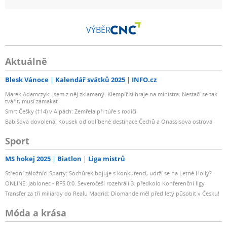
VÝBĚR
Aktuálně
Blesk Vánoce
Kalendář svátků 2025
INFO.cz
Marek Adamczyk: Jsem z něj zklamaný. Klempíř si hraje na ministra. Nestačí se tak
tvářit, musí zamakat
Smrt Češky (†14) v Alpách: Zemřela při túře s rodiči
Babišova dovolená: Kousek od oblíbené destinace Čechů a Onassisova ostrova
Sport
MS hokej 2025
Biatlon
Liga mistrů
Střední záložníci Sparty: Sochůrek bojuje s konkurencí, udrží se na Letné Hollý?
ONLINE: Jablonec - RFS 0:0. Severočeši rozehráli 3. předkolo Konferenční ligy
Transfer za tři miliardy do Realu Madrid: Diomande měl před lety působit v Česku!
Móda a krása