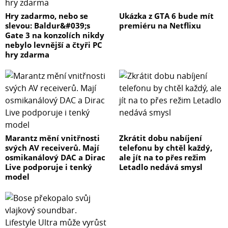
Hry zadarmo, nebo se
Ukázka z GTA 6 bude mít
slevou: Baldur&#039;s
premiéru na Netflixu
Gate 3 na konzolích nikdy
nebylo levnější a čtyři PC
hry zdarma
Marantz mění vnitřnosti
Zkrátit dobu nabíjení
svých AV receiverů. Mají
telefonu by chtěl každý,
osmikanálový DAC a Dirac
ale jít na to přes režim
Live podporuje i tenký
Letadlo nedává smysl
model