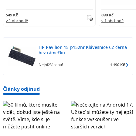
549 Kč
890 Kč
v 1 obchodě
v 1 obchodě
HP Pavilion 15-p152nr Klávesnice CZ černá
bez rámečku
Nejnižší cena!
1 190 Kč
Články odjinud