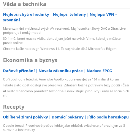
Věda a technika
Nejlepší chytré hodinky
Nejlepší telefony
Nejlepší VPN –
srovnání
Marantz mění vnitřnosti svých AV receiverů. Mají osmikanálový DAC a Dirac Live
podporuje i tenký model
30 filmů, které musíte vidět, dokud jste ještě na světě. Víme, kde si je můžete
pustit online
Chrome kašle na design Windows 11. To stejné ale dělá Microsoft s Edgem
Ekonomika a byznys
Daňové přiznání
Novela zákoníku práce
Nadace EPCG
Obří obchod v letectví. Americké Apollo kupuje easyJet za 161 miliard korun
Tekuté zlato opět dostojí své přezdívce. Zdražení běžné potraviny brzy pocítí i Češi
AI místo finančního poradce? Test odhalil neexistující produkty i rady ze sociálních
sítí
Recepty
Oblíbené zimní polévky
Domácí pekárny
Jídlo podle horoskopu
Oopsie bread: Proteinové pečivo lehké jako obláček zvládnete připravit jen ze 3
surovin a bez mouky