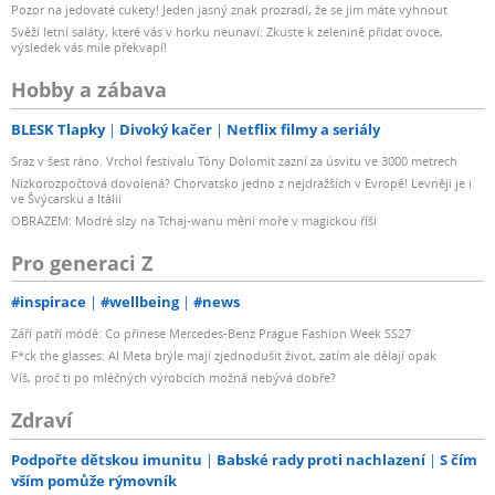
Pozor na jedovaté cukety! Jeden jasný znak prozradí, že se jim máte vyhnout
Svěží letní saláty, které vás v horku neunaví: Zkuste k zelenině přidat ovoce,
výsledek vás mile překvapí!
Hobby a zábava
BLESK Tlapky
Divoký kačer
Netflix filmy a seriály
Sraz v šest ráno. Vrchol festivalu Tóny Dolomit zazní za úsvitu ve 3000 metrech
Nízkorozpočtová dovolená? Chorvatsko jedno z nejdražších v Evropě! Levněji je i
ve Švýcarsku a Itálii
OBRAZEM: Modré slzy na Tchaj-wanu mění moře v magickou říši
Pro generaci Z
#inspirace
#wellbeing
#news
Září patří módě: Co přinese Mercedes-Benz Prague Fashion Week SS27
F*ck the glasses: AI Meta brýle mají zjednodušit život, zatím ale dělají opak
Víš, proč ti po mléčných výrobcích možná nebývá dobře?
Zdraví
Podpořte dětskou imunitu
Babské rady proti nachlazení
S čím
vším pomůže rýmovník