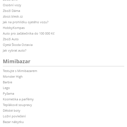
Osobní vozy
Zboží Dáma
zbozi.blesk.cz
Jak na prohlídku ojetého vozu?
HobbyKompas
Auto pro začátečníka do 100 000 Kč
Zboží Auto
Ojetá Škoda Octavia
Jak vybrat auto?
Mimibazar
Testujte s Mimibazarem
Monster High
Barbie
Lego
Pyžama
Kosmetika a parfémy
Teplákové soupravy
Dětské boty
Ložní povlečení
Bazar nábytku