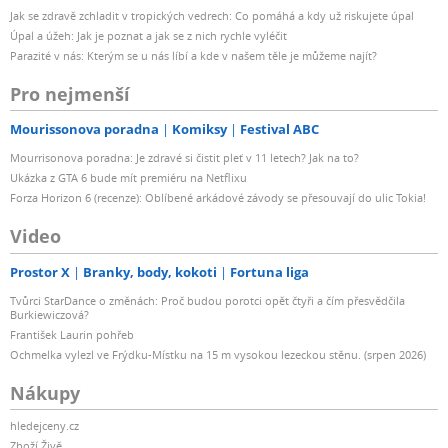
Jak se zdravě zchladit v tropických vedrech: Co pomáhá a kdy už riskujete úpal
Úpal a úžeh: Jak je poznat a jak se z nich rychle vyléčit
Parazité v nás: Kterým se u nás líbí a kde v našem těle je můžeme najít?
Pro nejmenší
Mourissonova poradna
Komiksy
Festival ABC
Mourrisonova poradna: Je zdravé si čistit pleť v 11 letech? Jak na to?
Ukázka z GTA 6 bude mít premiéru na Netflixu
Forza Horizon 6 (recenze): Oblíbené arkádové závody se přesouvají do ulic Tokia!
Video
Prostor X
Branky, body, kokoti
Fortuna liga
Tvůrci StarDance o změnách: Proč budou porotci opět čtyři a čím přesvědčila
Burkiewiczová?
František Laurin pohřeb
Ochmelka vylezl ve Frýdku-Místku na 15 m vysokou lezeckou stěnu. (srpen 2026)
Nákupy
hledejceny.cz
Zboží Živě