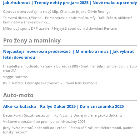
Jak zhubnout
Trendy nehty pro jaro 2025
Nové make-up trendy
Gottova dcera zveřejnila nový klip: Charlotte je jako Olivie Rodrigo!
Televizní diváci, těšte se... Prima vytasila podzimní trumfy! Další Zrádci, oblíbené
kriminálky a žhavé novinky...
Milionový spor s DPP uzavřen? Nejvyšší soud odmítl dovolání Rencaru
Pro ženy a maminky
Nejčastější novoroční předsevzetí
Miminko a mráz
Jak vybírat
letní dovolenou
Hlasatelka a moderátorka Saskia Burešová (80) - Smrt manžela ji zdrtila! Co jí vrátilo
chuť žít?
Veggie Burritos
KVÍZ: Rafťáci. Otestujte své znalosti kultovní letní komedie
Auto-moto
Alko-kalkulačka
Rallye Dakar 2025
Dálniční známka 2025
Dacia, Ford i Suzuki zastavují linky. Vyschlý Dunaj drtí energetiku Balkánu
Vítězové a poražení po první polovině sezóny 2026
Jízdy Světa motorů opět míří do Letňan! Pátého září zažijete elektromobil, padne
loňský rekord?