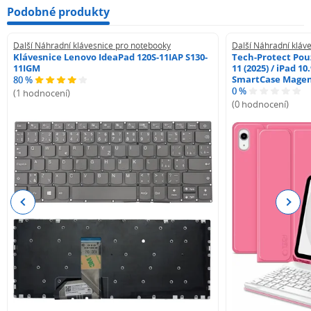
Podobné produkty
Další Náhradní klávesnice pro notebooky
Další Náhradní kláv
Klávesnice Lenovo IdeaPad 120S-11IAP S130-
Tech-Protect Pouz
11IGM
11 (2025) / iPad 10
SmartCase Mage
80 %
0 %
(1 hodnocení)
(0 hodnocení)
Previous
Next