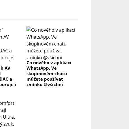
Co nového v aplikaci
ch AV
WhatsApp. Ve
í
skupinovém chatu
DAC a
můžete používat
poruje i
zmínku @všichni