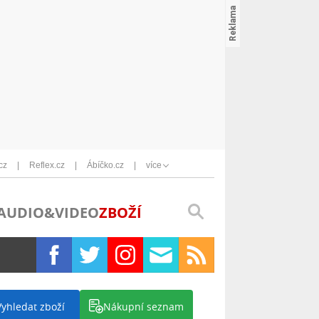
cz
Reflex.cz
Ábíčko.cz
více
AUDIO&VIDEO
ZBOŽÍ
Vyhledat zboží
Nákupní seznam