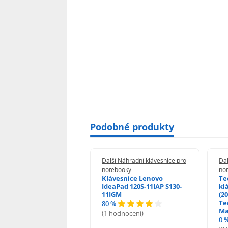
Podobné produkty
 Náhradní klávesnice pro
Další Náhradní klávesnice pro
Dal
booky
notebooky
no
esnice HP ProBook
Klávesnice Lenovo
Te
455 470 - G0 G1 G2
IdeaPad 120S-11IAP S130-
kl
11IGM
(20
Te
80 %
odnocení)
Ma
(1 hodnocení)
0 