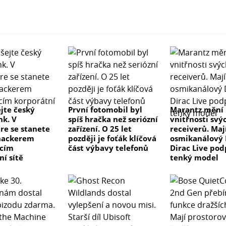
jte český
První fotomobil byl
Marantz mění
k. V
spíš hračka než seriózní
vnitřnosti svý
re se stanete
zařízení. O 25 let
receiverů. Maj
hackerem
později je foťák klíčová
osmikanálový 
ícím
část výbavy telefonů
Dirac Live pod
ní sítě
tenký model