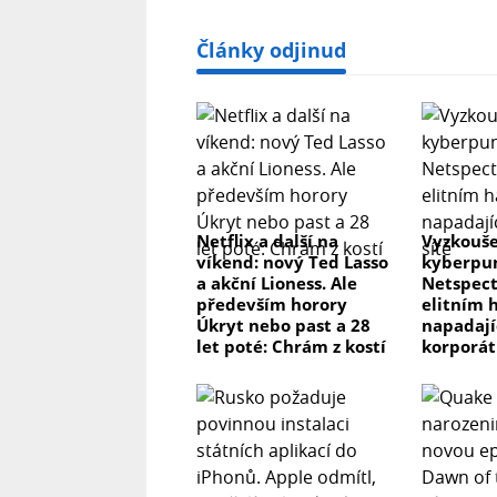
Články odjinud
Netflix a další na
Vyzkouše
víkend: nový Ted Lasso
kyberpun
a akční Lioness. Ale
Netspect
především horory
elitním 
Úkryt nebo past a 28
napadaj
let poté: Chrám z kostí
korporát