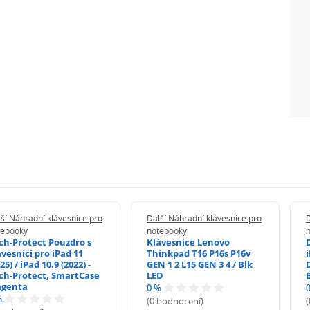
ší Náhradní klávesnice pro
Další Náhradní klávesnice pro
D
tebooky
notebooky
ch-Protect Pouzdro s
Klávesnice Lenovo
ávesnicí pro iPad 11
Thinkpad T16 P16s P16v
i
25) / iPad 10.9 (2022) -
GEN 1 2 L15 GEN 3 4 / Blk
ch-Protect, SmartCase
LED
genta
0 %
%
(0 hodnocení)