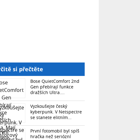
čitě si přečtěte
Bose QuietComfort 2nd
Gen přebírají funkce
dražších Ultra....
Vyzkoušejte český
kyberpunk. V Netspectre
se stanete elitním...
První fotomobil byl spíš
hračka než seriózní