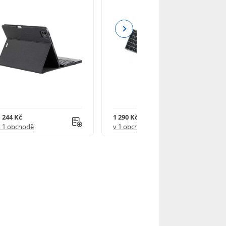
Next
1 244 Kč
1 290 Kč
v 1 obchodě
v 1 obchodě