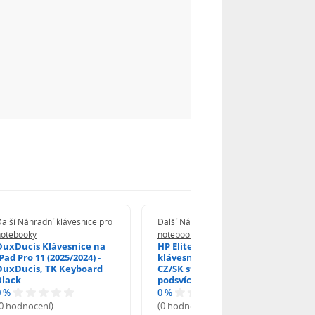
alší Náhradní klávesnice pro
Další Náhradní klávesnice pro
notebooky
notebooky
DuxDucis Klávesnice na
HP EliteBook 840 G6
Pad Pro 11 (2025/2024) -
klávesnice na notebook
DuxDucis, TK Keyboard
CZ/SK stříbrný rámeček,
Black
podsvícená, Trackpoint
0 %
0 %
(0 hodnocení)
(0 hodnocení)