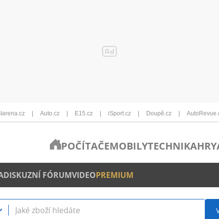
Iarena.cz
Auto.cz
E15.cz
iSport.cz
Doupě.cz
AutoRevue.
POČÍTAČE
MOBILY
TECHNIKA
HRY
A
DISKUZNÍ FÓRUM
VIDEO
PREMIUM