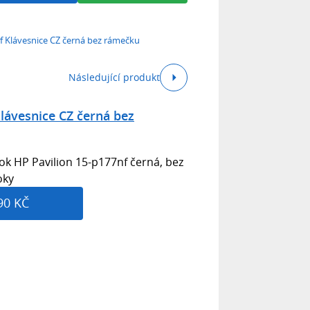
f Klávesnice CZ černá bez rámečku
Následující produkt
lávesnice CZ černá bez
k HP Pavilion 15-p177nf černá, bez
oky
90 KČ