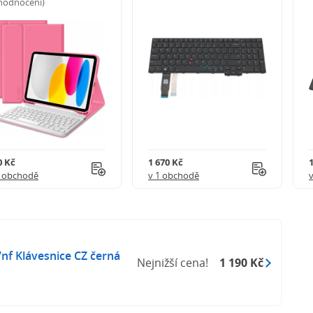
 hodnocení)
0 Kč
1 670 Kč
1 obchodě
v 1 obchodě
7nf Klávesnice CZ černá
Nejnižší cena!
1 190 Kč