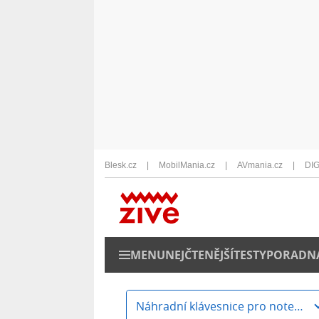
Blesk.cz
MobilMania.cz
AVmania.cz
DIG
MENU
NEJČTENĚJŠÍ
TESTY
PORADN
Náhradní klávesnice pro notebooky