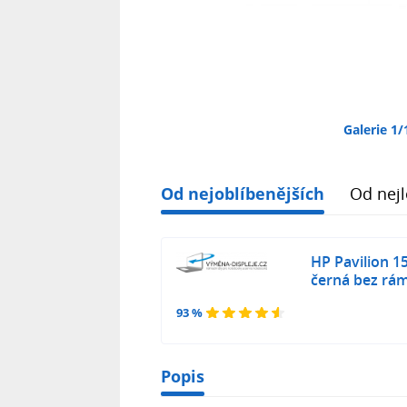
Galerie 1/
Od nejoblíbenějších
Od nejl
HP Pavilion 1
černá bez rá
93 %
Popis