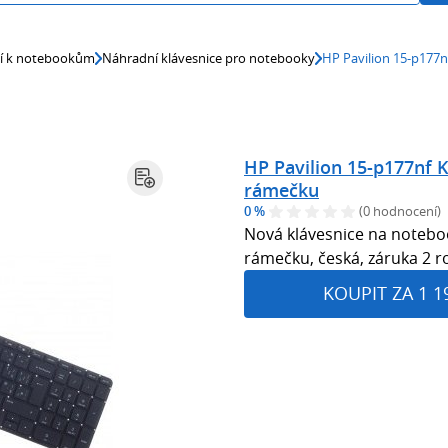
ví k notebookům
Náhradní klávesnice pro notebooky
HP Pavilion 15-p177n
HP Pavilion 15-p177nf K
rámečku
0 %
(0 hodnocení)
Nová klávesnice na noteboo
rámečku, česká, záruka 2 r
KOUPIT ZA 1 1