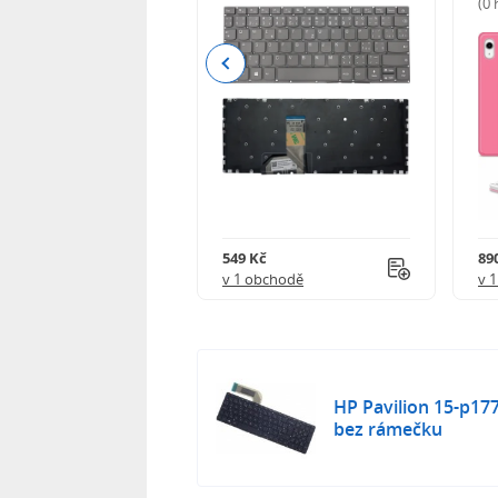
(0
Previous
Kč
549 Kč
89
obchodě
v 1 obchodě
v 
HP Pavilion 15-p17
bez rámečku