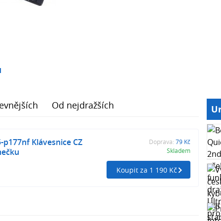
1
evnějších
Od nejdražších
Ur
5-p177nf Klávesnice CZ
Doprava:
79 Kč
mečku
Skladem
Koupit za 1 190 Kč