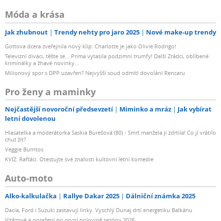
Móda a krása
Jak zhubnout
Trendy nehty pro jaro 2025
Nové make-up trendy
Gottova dcera zveřejnila nový klip: Charlotte je jako Olivie Rodrigo!
Televizní diváci, těšte se... Prima vytasila podzimní trumfy! Další Zrádci, oblíbené
kriminálky a žhavé novinky...
Milionový spor s DPP uzavřen? Nejvyšší soud odmítl dovolání Rencaru
Pro ženy a maminky
Nejčastější novoroční předsevzetí
Miminko a mráz
Jak vybírat
letní dovolenou
Hlasatelka a moderátorka Saskia Burešová (80) - Smrt manžela ji zdrtila! Co jí vrátilo
chuť žít?
Veggie Burritos
KVÍZ: Rafťáci. Otestujte své znalosti kultovní letní komedie
Auto-moto
Alko-kalkulačka
Rallye Dakar 2025
Dálniční známka 2025
Dacia, Ford i Suzuki zastavují linky. Vyschlý Dunaj drtí energetiku Balkánu
Vítězové a poražení po první polovině sezóny 2026