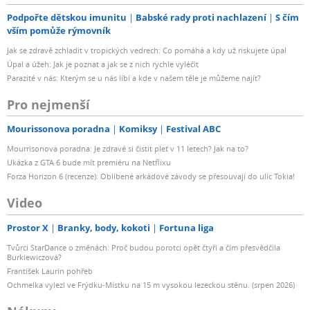
Podpořte dětskou imunitu
Babské rady proti nachlazení
S čím
vším pomůže rýmovník
Jak se zdravě zchladit v tropických vedrech: Co pomáhá a kdy už riskujete úpal
Úpal a úžeh: Jak je poznat a jak se z nich rychle vyléčit
Parazité v nás: Kterým se u nás líbí a kde v našem těle je můžeme najít?
Pro nejmenší
Mourissonova poradna
Komiksy
Festival ABC
Mourrisonova poradna: Je zdravé si čistit pleť v 11 letech? Jak na to?
Ukázka z GTA 6 bude mít premiéru na Netflixu
Forza Horizon 6 (recenze): Oblíbené arkádové závody se přesouvají do ulic Tokia!
Video
Prostor X
Branky, body, kokoti
Fortuna liga
Tvůrci StarDance o změnách: Proč budou porotci opět čtyři a čím přesvědčila
Burkiewiczová?
František Laurin pohřeb
Ochmelka vylezl ve Frýdku-Místku na 15 m vysokou lezeckou stěnu. (srpen 2026)