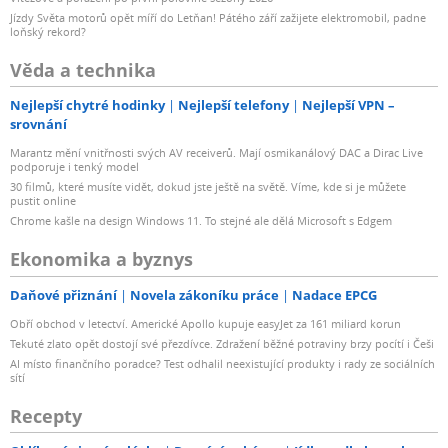
Jízdy Světa motorů opět míří do Letňan! Pátého září zažijete elektromobil, padne
loňský rekord?
Věda a technika
Nejlepší chytré hodinky
Nejlepší telefony
Nejlepší VPN –
srovnání
Marantz mění vnitřnosti svých AV receiverů. Mají osmikanálový DAC a Dirac Live
podporuje i tenký model
30 filmů, které musíte vidět, dokud jste ještě na světě. Víme, kde si je můžete
pustit online
Chrome kašle na design Windows 11. To stejné ale dělá Microsoft s Edgem
Ekonomika a byznys
Daňové přiznání
Novela zákoníku práce
Nadace EPCG
Obří obchod v letectví. Americké Apollo kupuje easyJet za 161 miliard korun
Tekuté zlato opět dostojí své přezdívce. Zdražení běžné potraviny brzy pocítí i Češi
AI místo finančního poradce? Test odhalil neexistující produkty i rady ze sociálních
sítí
Recepty