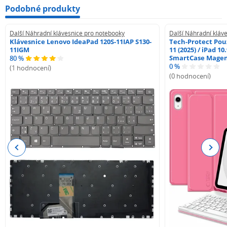
Podobné produkty
Další Náhradní klávesnice pro notebooky
Další Náhradní kláv
Klávesnice Lenovo IdeaPad 120S-11IAP S130-
Tech-Protect Pouz
11IGM
11 (2025) / iPad 10
SmartCase Mage
80 %
0 %
(1 hodnocení)
(0 hodnocení)
Previous
Next