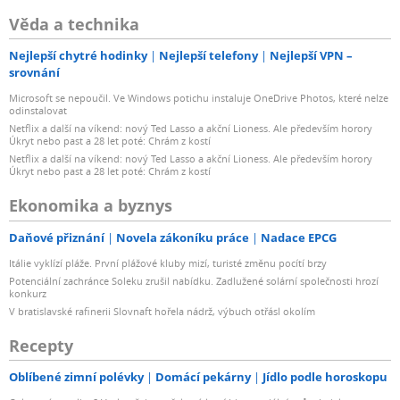
Věda a technika
Nejlepší chytré hodinky
Nejlepší telefony
Nejlepší VPN –
srovnání
Microsoft se nepoučil. Ve Windows potichu instaluje OneDrive Photos, které nelze
odinstalovat
Netflix a další na víkend: nový Ted Lasso a akční Lioness. Ale především horory
Úkryt nebo past a 28 let poté: Chrám z kostí
Netflix a další na víkend: nový Ted Lasso a akční Lioness. Ale především horory
Úkryt nebo past a 28 let poté: Chrám z kostí
Ekonomika a byznys
Daňové přiznání
Novela zákoníku práce
Nadace EPCG
Itálie vyklízí pláže. První plážové kluby mizí, turisté změnu pocítí brzy
Potenciální zachránce Soleku zrušil nabídku. Zadlužené solární společnosti hrozí
konkurz
V bratislavské rafinerii Slovnaft hořela nádrž, výbuch otřásl okolím
Recepty
Oblíbené zimní polévky
Domácí pekárny
Jídlo podle horoskopu