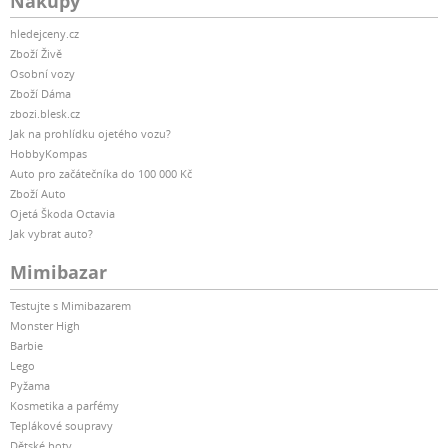
Nákupy
hledejceny.cz
Zboží Živě
Osobní vozy
Zboží Dáma
zbozi.blesk.cz
Jak na prohlídku ojetého vozu?
HobbyKompas
Auto pro začátečníka do 100 000 Kč
Zboží Auto
Ojetá Škoda Octavia
Jak vybrat auto?
Mimibazar
Testujte s Mimibazarem
Monster High
Barbie
Lego
Pyžama
Kosmetika a parfémy
Teplákové soupravy
Dětské boty