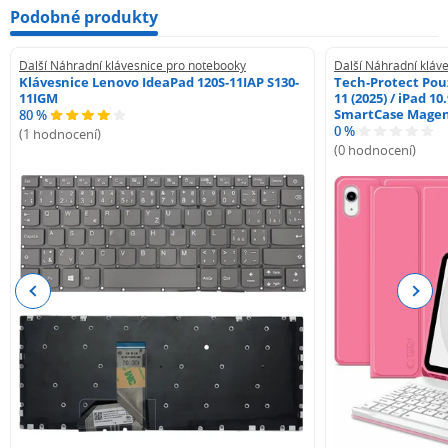
Podobné produkty
Další Náhradní klávesnice pro notebooky
Další Náhradní kláv
Klávesnice Lenovo IdeaPad 120S-11IAP S130-
Tech-Protect Pouz
11IGM
11 (2025) / iPad 10
SmartCase Mage
80 %
0 %
(1 hodnocení)
(0 hodnocení)
Previous
Next