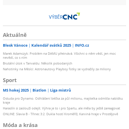
VÝBĚR
Aktuálně
Blesk Vánoce
Kalendář svátků 2025
INFO.cz
Marek Adamczyk: Problém na DAMU přetrvává. Všichni o něm vědí, jen moc
nevědí, co s ním
Brutální útok v Tanvaldu: Několik pobodaných
Nahotinky na Měsíci: Astronautovy Playboy fotky se vydražily za miliony
Sport
MS hokej 2025
Biatlon
Liga mistrů
Ostuda pro Dynamo. Odhlášení béčka za půl milionu, majitelka odmítla nabídku
kraje
Haraslín si zaslouží odejít. Výhra je to i pro Spartu, ale měla by ještě zareagovat
ONLINE: Slavia B - Třinec 3:2. Dukla hostí Kroměříž, Karviná hraje v Prostějově
Móda a krása