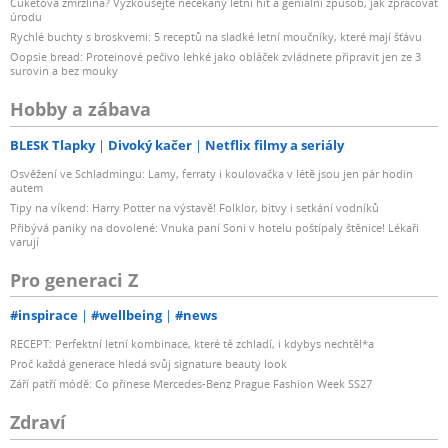
Cuketová zmrzlina? Vyzkoušejte nečekaný letní hit a geniální způsob, jak zpracovat
úrodu
Rychlé buchty s broskvemi: 5 receptů na sladké letní moučníky, které mají šťávu
Oopsie bread: Proteinové pečivo lehké jako obláček zvládnete připravit jen ze 3
surovin a bez mouky
Hobby a zábava
BLESK Tlapky
Divoký kačer
Netflix filmy a seriály
Osvěžení ve Schladmingu: Lamy, ferraty i koulovačka v létě jsou jen pár hodin
autem
Tipy na víkend: Harry Potter na výstavě! Folklor, bitvy i setkání vodníků
Přibývá paniky na dovolené: Vnuka paní Soni v hotelu poštípaly štěnice! Lékaři
varují
Pro generaci Z
#inspirace
#wellbeing
#news
RECEPT: Perfektní letní kombinace, které tě zchladí, i kdybys nechtěl*a
Proč každá generace hledá svůj signature beauty look
Září patří módě: Co přinese Mercedes-Benz Prague Fashion Week SS27
Zdraví