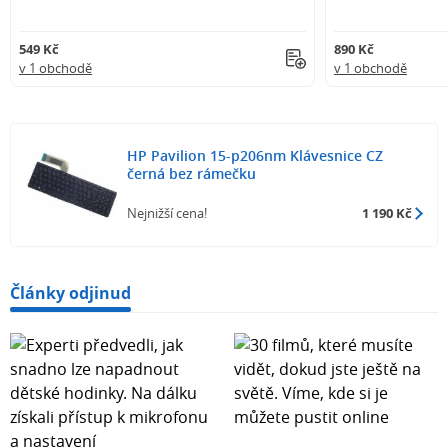
549 Kč
890 Kč
v 1 obchodě
v 1 obchodě
HP Pavilion 15-p206nm Klávesnice CZ
černá bez rámečku
Nejnižší cena!
1 190 Kč
Články odjinud