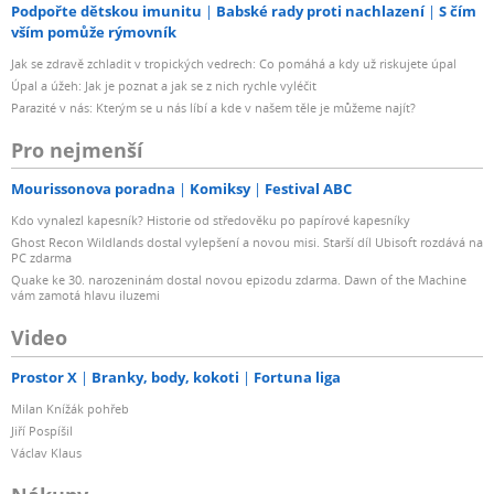
Podpořte dětskou imunitu
Babské rady proti nachlazení
S čím
vším pomůže rýmovník
Jak se zdravě zchladit v tropických vedrech: Co pomáhá a kdy už riskujete úpal
Úpal a úžeh: Jak je poznat a jak se z nich rychle vyléčit
Parazité v nás: Kterým se u nás líbí a kde v našem těle je můžeme najít?
Pro nejmenší
Mourissonova poradna
Komiksy
Festival ABC
Kdo vynalezl kapesník? Historie od středověku po papírové kapesníky
Ghost Recon Wildlands dostal vylepšení a novou misi. Starší díl Ubisoft rozdává na
PC zdarma
Quake ke 30. narozeninám dostal novou epizodu zdarma. Dawn of the Machine
vám zamotá hlavu iluzemi
Video
Prostor X
Branky, body, kokoti
Fortuna liga
Milan Knížák pohřeb
Jiří Pospíšil
Václav Klaus