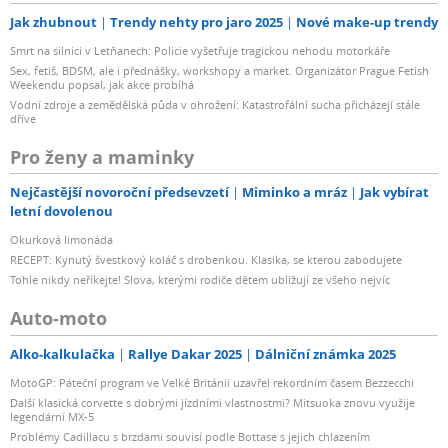
Jak zhubnout
Trendy nehty pro jaro 2025
Nové make-up trendy
Smrt na silnici v Letňanech: Policie vyšetřuje tragickou nehodu motorkáře
Sex, fetiš, BDSM, ale i přednášky, workshopy a market. Organizátor Prague Fetish
Weekendu popsal, jak akce probíhá
Vodní zdroje a zemědělská půda v ohrožení: Katastrofální sucha přicházejí stále
dříve
Pro ženy a maminky
Nejčastější novoroční předsevzetí
Miminko a mráz
Jak vybírat
letní dovolenou
Okurková limonáda
RECEPT: Kynutý švestkový koláč s drobenkou. Klasika, se kterou zabodujete
Tohle nikdy neříkejte! Slova, kterými rodiče dětem ubližují ze všeho nejvíc
Auto-moto
Alko-kalkulačka
Rallye Dakar 2025
Dálniční známka 2025
MotoGP: Páteční program ve Velké Británii uzavřel rekordním časem Bezzecchi
Další klasická corvette s dobrými jízdními vlastnostmi? Mitsuoka znovu využije
legendární MX-5
Problémy Cadillacu s brzdami souvisí podle Bottase s jejich chlazením