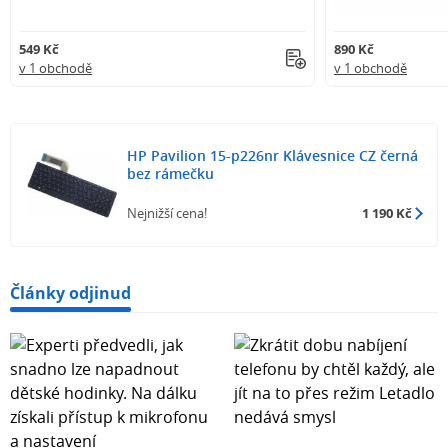
549 Kč
890 Kč
v 1 obchodě
v 1 obchodě
HP Pavilion 15-p226nr Klávesnice CZ černá
bez rámečku
Nejnižší cena!
1 190 Kč
Články odjinud