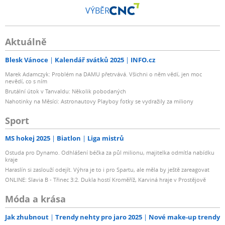
VÝBĚR
Aktuálně
Blesk Vánoce
Kalendář svátků 2025
INFO.cz
Marek Adamczyk: Problém na DAMU přetrvává. Všichni o něm vědí, jen moc
nevědí, co s ním
Brutální útok v Tanvaldu: Několik pobodaných
Nahotinky na Měsíci: Astronautovy Playboy fotky se vydražily za miliony
Sport
MS hokej 2025
Biatlon
Liga mistrů
Ostuda pro Dynamo. Odhlášení béčka za půl milionu, majitelka odmítla nabídku
kraje
Haraslín si zaslouží odejít. Výhra je to i pro Spartu, ale měla by ještě zareagovat
ONLINE: Slavia B - Třinec 3:2. Dukla hostí Kroměříž, Karviná hraje v Prostějově
Móda a krása
Jak zhubnout
Trendy nehty pro jaro 2025
Nové make-up trendy