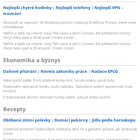
Nejlepší chytré hodinky
Nejlepší telefony
Nejlepší VPN –
srovnání
Microsoft se nepoučil. Ve Windows potichu instaluje OneDrive Photos, které nelze
odinstalovat
Netflix a další na víkend: nový Ted Lasso a akční Lioness. Ale především horory
Úkryt nebo past a 28 let poté: Chrám z kostí
Netflix a další na víkend: nový Ted Lasso a akční Lioness. Ale především horory
Úkryt nebo past a 28 let poté: Chrám z kostí
Ekonomika a byznys
Daňové přiznání
Novela zákoníku práce
Nadace EPCG
Itálie vyklízí pláže. První plážové kluby mizí, turisté změnu pocítí brzy
Potenciální zachránce Soleku zrušil nabídku. Zadlužené solární společnosti hrozí
konkurz
V bratislavské rafinerii Slovnaft hořela nádrž, výbuch otřásl okolím
Recepty
Oblíbené zimní polévky
Domácí pekárny
Jídlo podle horoskopu
Cuketová zmrzlina? Vyzkoušejte nečekaný letní hit a geniální způsob, jak zpracovat
úrodu
Rychlé buchty s broskvemi: 5 receptů na sladké letní moučníky, které mají šťávu