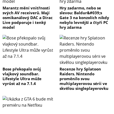
Marantz mění vnitřnosti
Hry zadarmo, nebo se
svých AV receiverů. Mají
slevou: Baldur&#039;s
osmikanálový DAC a Dirac
Gate 3 na konzolích nikdy
Live podporuje i tenký
nebylo levnější a čtyři PC
model
hry zdarma
Bose překopalo svůj
Recenze hry Splatoon
vlajkový soundbar.
Raiders. Nintendo
Lifestyle Ultra může
proměnilo svou
vyrůst až na 7.1.4
multiplayerovou sérii ve
skvělou singleplayerovku