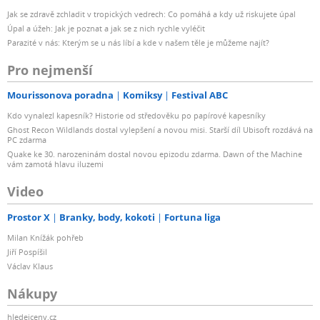
Jak se zdravě zchladit v tropických vedrech: Co pomáhá a kdy už riskujete úpal
Úpal a úžeh: Jak je poznat a jak se z nich rychle vyléčit
Parazité v nás: Kterým se u nás líbí a kde v našem těle je můžeme najít?
Pro nejmenší
Mourissonova poradna
Komiksy
Festival ABC
Kdo vynalezl kapesník? Historie od středověku po papírové kapesníky
Ghost Recon Wildlands dostal vylepšení a novou misi. Starší díl Ubisoft rozdává na
PC zdarma
Quake ke 30. narozeninám dostal novou epizodu zdarma. Dawn of the Machine
vám zamotá hlavu iluzemi
Video
Prostor X
Branky, body, kokoti
Fortuna liga
Milan Knížák pohřeb
Jiří Pospíšil
Václav Klaus
Nákupy
hledejceny.cz