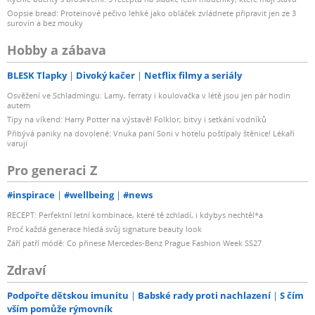
Oopsie bread: Proteinové pečivo lehké jako obláček zvládnete připravit jen ze 3
surovin a bez mouky
Hobby a zábava
BLESK Tlapky
Divoký kačer
Netflix filmy a seriály
Osvěžení ve Schladmingu: Lamy, ferraty i koulovačka v létě jsou jen pár hodin
autem
Tipy na víkend: Harry Potter na výstavě! Folklor, bitvy i setkání vodníků
Přibývá paniky na dovolené: Vnuka paní Soni v hotelu poštípaly štěnice! Lékaři
varují
Pro generaci Z
#inspirace
#wellbeing
#news
RECEPT: Perfektní letní kombinace, které tě zchladí, i kdybys nechtěl*a
Proč každá generace hledá svůj signature beauty look
Září patří módě: Co přinese Mercedes-Benz Prague Fashion Week SS27
Zdraví
Podpořte dětskou imunitu
Babské rady proti nachlazení
S čím
vším pomůže rýmovník