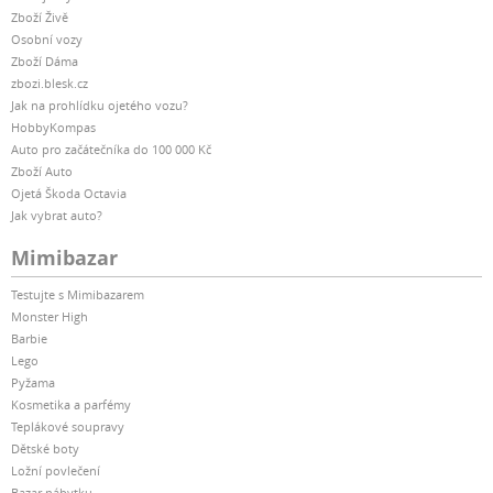
Zboží Živě
Osobní vozy
Zboží Dáma
zbozi.blesk.cz
Jak na prohlídku ojetého vozu?
HobbyKompas
Auto pro začátečníka do 100 000 Kč
Zboží Auto
Ojetá Škoda Octavia
Jak vybrat auto?
Mimibazar
Testujte s Mimibazarem
Monster High
Barbie
Lego
Pyžama
Kosmetika a parfémy
Teplákové soupravy
Dětské boty
Ložní povlečení
Bazar nábytku