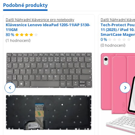
Podobné produkty
Další Náhradní klávesnice pro notebooky
Další Náhradní kláv
Klávesnice Lenovo IdeaPad 120S-11IAP S130-
Tech-Protect Pouz
11IGM
11 (2025) / iPad 10
SmartCase Mage
80 %
0 %
(1 hodnocení)
(0 hodnocení)
Previous
Next