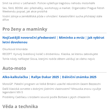
Smrt na silnici v Letňanech: Policie vyšetřuje tragickou nehodu motorkáře
Sex, fetiš, BDSM, ale i přednášky, workshopy a market. Organizátor Prague Fetish
Weekendu popsal, jak akce probíhá
Vodní zdroje a zemědělská půda v ohrožení: Katastrofální sucha přicházejí stále
dříve
Pro ženy a maminky
Nejčastější novoroční předsevzetí
Miminko a mráz
Jak vybírat
letní dovolenou
Okurková limonáda
RECEPT: Kynutý švestkový koláč s drobenkou. Klasika, se kterou zabodujete
Tohle nikdy neříkejte! Slova, kterými rodiče dětem ubližují ze všeho nejvíc
Auto-moto
Alko-kalkulačka
Rallye Dakar 2025
Dálniční známka 2025
MotoGP: Páteční program ve Velké Británii uzavřel rekordním časem Bezzecchi
Další klasická corvette s dobrými jízdními vlastnostmi? Mitsuoka znovu využije
legendární MX-5
Problémy Cadillacu s brzdami souvisí podle Bottase s jejich chlazením
Věda a technika