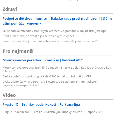
Zdraví
Podpořte dětskou imunitu
Babské rady proti nachlazení
S čím
vším pomůže rýmovník
Jak se zdravě zchladit v tropických vedrech: Co pomáhá a kdy už riskujete úpal
Úpal a úžeh: Jak je poznat a jak se z nich rychle vyléčit
Parazité v nás: Kterým se u nás líbí a kde v našem těle je můžeme najít?
Pro nejmenší
Mourissonova poradna
Komiksy
Festival ABC
Mourrisonova poradna: Jsem líná a nic se mi nechce dělat: Kdy jde o únavu a kdy
o lenost?
Česká společnost ornitologická slaví 100 let: Jak chrání ptáky v ČR?
Vyzkoušejte český kyberpunk. V Netspectre se stanete elitním hackerem
napadajícím korporátní sítě
Video
Prostor X
Branky, body, kokoti
Fortuna liga
Prague Pride vrcholí: Tisíce lidí v ulicích, jde duhový průvod! (8. srpna 2026)