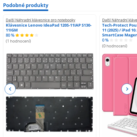
Podobné produkty
Další Náhradní klávesnice pro notebooky
Další Náhradní kláv
Klávesnice Lenovo IdeaPad 120S-11IAP S130-
Tech-Protect Pouz
11IGM
11 (2025) / iPad 10
SmartCase Mage
80 %
0 %
(1 hodnocení)
(0 hodnocení)
Previous
Next