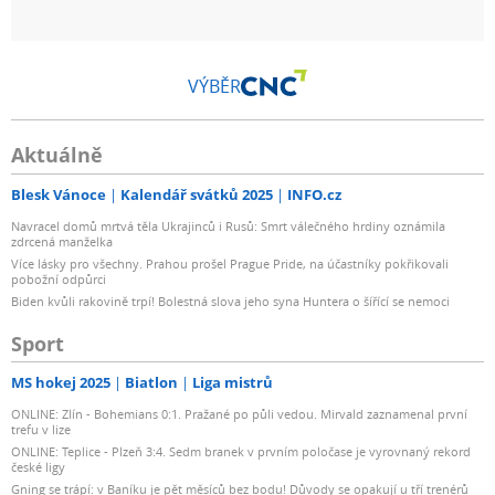
VÝBĚR
Aktuálně
Blesk Vánoce
Kalendář svátků 2025
INFO.cz
Navracel domů mrtvá těla Ukrajinců i Rusů: Smrt válečného hrdiny oznámila
zdrcená manželka
Více lásky pro všechny. Prahou prošel Prague Pride, na účastníky pokřikovali
pobožní odpůrci
Biden kvůli rakovině trpí! Bolestná slova jeho syna Huntera o šířící se nemoci
Sport
MS hokej 2025
Biatlon
Liga mistrů
ONLINE: Zlín - Bohemians 0:1. Pražané po půli vedou. Mirvald zaznamenal první
trefu v lize
ONLINE: Teplice - Plzeň 3:4. Sedm branek v prvním poločase je vyrovnaný rekord
české ligy
Gning se trápí: v Baníku je pět měsíců bez bodu! Důvody se opakují u tří trenérů