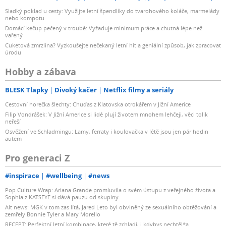
Sladký poklad u cesty: Využijte letní špendlíky do tvarohového koláče, marmelády
nebo kompotu
Domácí kečup pečený v troubě: Vyžaduje minimum práce a chutná lépe než
vařený
Cuketová zmrzlina? Vyzkoušejte nečekaný letní hit a geniální způsob, jak zpracovat
úrodu
Hobby a zábava
BLESK Tlapky
Divoký kačer
Netflix filmy a seriály
Cestovní horečka šlechty: Chuďas z Klatovska otrokářem v Jižní Americe
Filip Vondrášek: V Jižní Americe si lidé plují životem mnohem lehčeji, věci tolik
neřeší
Osvěžení ve Schladmingu: Lamy, ferraty i koulovačka v létě jsou jen pár hodin
autem
Pro generaci Z
#inspirace
#wellbeing
#news
Pop Culture Wrap: Ariana Grande promluvila o svém ústupu z veřejného života a
Sophia z KATSEYE si dává pauzu od skupiny
Alt news: MGK v tom zas lítá, Jared Leto byl obviněný ze sexuálního obtěžování a
zemřely Bonnie Tyler a Mary Morello
RECEPT: Perfektní letní kombinace, které tě zchladí, i kdybys nechtěl*a