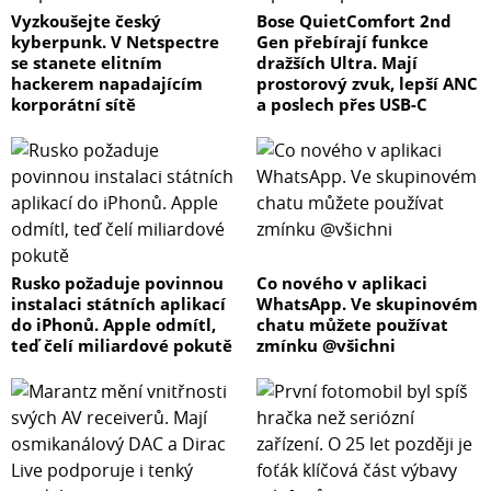
Vyzkoušejte český
Bose QuietComfort 2nd
kyberpunk. V Netspectre
Gen přebírají funkce
se stanete elitním
dražších Ultra. Mají
hackerem napadajícím
prostorový zvuk, lepší ANC
korporátní sítě
a poslech přes USB-C
Rusko požaduje povinnou
Co nového v aplikaci
instalaci státních aplikací
WhatsApp. Ve skupinovém
do iPhonů. Apple odmítl,
chatu můžete používat
teď čelí miliardové pokutě
zmínku @všichni