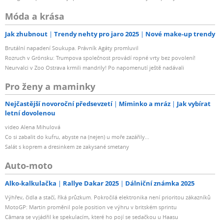
Móda a krása
Jak zhubnout
Trendy nehty pro jaro 2025
Nové make-up trendy
Brutální napadení Soukupa. Právník Agáty promluvil
Rozruch v Grónsku: Trumpova společnost provádí ropné vrty bez povolení!
Neurvalci v Zoo Ostrava krmili mandrily! Po napomenutí ještě nadávali
Pro ženy a maminky
Nejčastější novoroční předsevzetí
Miminko a mráz
Jak vybírat
letní dovolenou
video Alena Mihulová
Co si zabalit do kufru, abyste na (nejen) u moře zazářily...
Salát s koprem a dresinkem ze zakysané smetany
Auto-moto
Alko-kalkulačka
Rallye Dakar 2025
Dálniční známka 2025
Výhřev, čidla a stačí, říká průzkum. Pokročilá elektronika není prioritou zákazníků
MotoGP: Martin proměnil pole position ve výhru v britském sprintu
Câmara se vyjádřil ke spekulacím, které ho pojí se sedačkou u Haasu