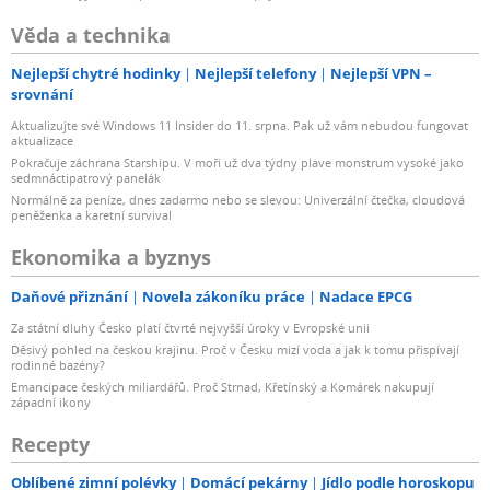
Věda a technika
Nejlepší chytré hodinky
Nejlepší telefony
Nejlepší VPN –
srovnání
Aktualizujte své Windows 11 Insider do 11. srpna. Pak už vám nebudou fungovat
aktualizace
Pokračuje záchrana Starshipu. V moři už dva týdny plave monstrum vysoké jako
sedmnáctipatrový panelák
Normálně za peníze, dnes zadarmo nebo se slevou: Univerzální čtečka, cloudová
peněženka a karetní survival
Ekonomika a byznys
Daňové přiznání
Novela zákoníku práce
Nadace EPCG
Za státní dluhy Česko platí čtvrté nejvyšší úroky v Evropské unii
Děsivý pohled na českou krajinu. Proč v Česku mizí voda a jak k tomu přispívají
rodinné bazény?
Emancipace českých miliardářů. Proč Strnad, Křetínský a Komárek nakupují
západní ikony
Recepty
Oblíbené zimní polévky
Domácí pekárny
Jídlo podle horoskopu