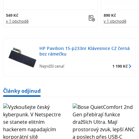
549 Kč
890 Kč
v 1 obchodě
v 1 obchodě
HP Pavilion 15-p233nr Klávesnice CZ černá
bez rámečku
Nejnižší cena!
1 190 Kč
Články odjinud