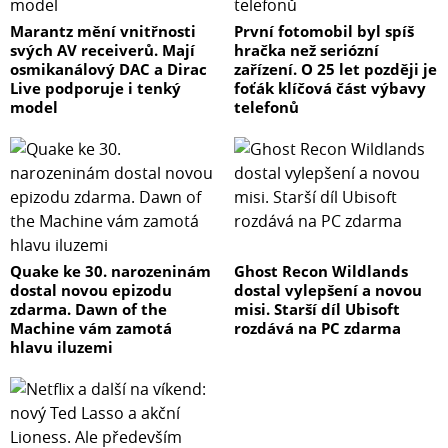
Marantz mění vnitřnosti
První fotomobil byl spíš
svých AV receiverů. Mají
hračka než seriózní
osmikanálový DAC a Dirac
zařízení. O 25 let později je
Live podporuje i tenký
foťák klíčová část výbavy
model
telefonů
Quake ke 30. narozeninám
Ghost Recon Wildlands
dostal novou epizodu
dostal vylepšení a novou
zdarma. Dawn of the
misi. Starší díl Ubisoft
Machine vám zamotá
rozdává na PC zdarma
hlavu iluzemi