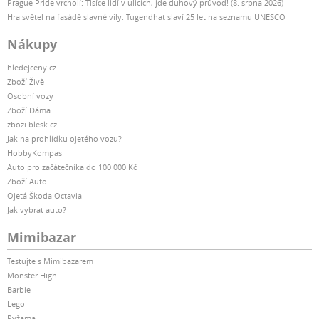
Prague Pride vrcholí: Tisíce lidí v ulicích, jde duhový průvod! (8. srpna 2026)
Hra světel na fasádě slavné vily: Tugendhat slaví 25 let na seznamu UNESCO
Nákupy
hledejceny.cz
Zboží Živě
Osobní vozy
Zboží Dáma
zbozi.blesk.cz
Jak na prohlídku ojetého vozu?
HobbyKompas
Auto pro začátečníka do 100 000 Kč
Zboží Auto
Ojetá Škoda Octavia
Jak vybrat auto?
Mimibazar
Testujte s Mimibazarem
Monster High
Barbie
Lego
Pyžama