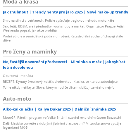
Móda a krása
Jak zhubnout
Trendy nehty pro jaro 2025
Nové make-up trendy
Smrt na silnici v Letňanech: Policie vyšetřuje tragickou nehodu motorkáře
Sex, fetiš, BDSM, ale i přednášky, workshopy a market. Organizátor Prague Fetish
Weekendu popsal, jak akce probíhá
Vodní zdroje a zemědělská půda v ohrožení: Katastrofální sucha přicházejí stále
dříve
Pro ženy a maminky
Nejčastější novoroční předsevzetí
Miminko a mráz
Jak vybírat
letní dovolenou
Okurková limonáda
RECEPT: Kynutý švestkový koláč s drobenkou. Klasika, se kterou zabodujete
Tohle nikdy neříkejte! Slova, kterými rodiče dětem ubližují ze všeho nejvíc
Auto-moto
Alko-kalkulačka
Rallye Dakar 2025
Dálniční známka 2025
MotoGP: Páteční program ve Velké Británii uzavřel rekordním časem Bezzecchi
Další klasická corvette s dobrými jízdními vlastnostmi? Mitsuoka znovu využije
legendární MX-5