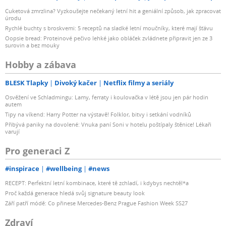
Cuketová zmrzlina? Vyzkoušejte nečekaný letní hit a geniální způsob, jak zpracovat
úrodu
Rychlé buchty s broskvemi: 5 receptů na sladké letní moučníky, které mají šťávu
Oopsie bread: Proteinové pečivo lehké jako obláček zvládnete připravit jen ze 3
surovin a bez mouky
Hobby a zábava
BLESK Tlapky
Divoký kačer
Netflix filmy a seriály
Osvěžení ve Schladmingu: Lamy, ferraty i koulovačka v létě jsou jen pár hodin
autem
Tipy na víkend: Harry Potter na výstavě! Folklor, bitvy i setkání vodníků
Přibývá paniky na dovolené: Vnuka paní Soni v hotelu poštípaly štěnice! Lékaři
varují
Pro generaci Z
#inspirace
#wellbeing
#news
RECEPT: Perfektní letní kombinace, které tě zchladí, i kdybys nechtěl*a
Proč každá generace hledá svůj signature beauty look
Září patří módě: Co přinese Mercedes-Benz Prague Fashion Week SS27
Zdraví