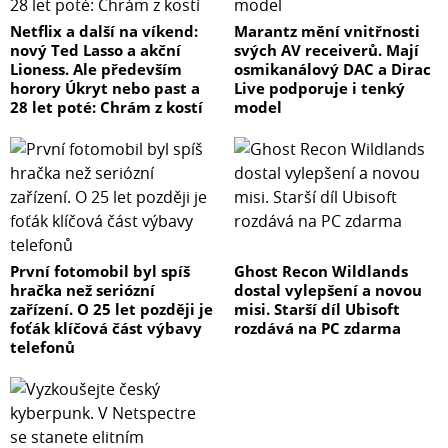
Netflix a další na víkend:
Marantz mění vnitřnosti
nový Ted Lasso a akční
svých AV receiverů. Mají
Lioness. Ale především
osmikanálový DAC a Dirac
horory Úkryt nebo past a
Live podporuje i tenký
28 let poté: Chrám z kostí
model
První fotomobil byl spíš
Ghost Recon Wildlands
hračka než seriózní
dostal vylepšení a novou
zařízení. O 25 let později je
misi. Starší díl Ubisoft
foťák klíčová část výbavy
rozdává na PC zdarma
telefonů