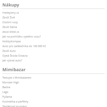
Nákupy
hledejceny.cz
Zboží Živě
Osobní vozy
Zboží Dáma
zbozi.blesk.cz
Jak na prohlídku ojetého vozu?
HobbyKompas
Auto pro začátečníka do 100 000 Kč
Zboží Auto
Ojetá Škoda Octavia
Jak vybrat auto?
Mimibazar
Testujte s Mimibazarem
Monster High
Barbie
Lego
Pyžama
Kosmetika a parfémy
Teplákové soupravy