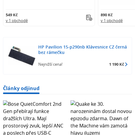
549 Kč
890 Kč
v 1 obchodě
v 1 obchodě
HP Pavilion 15-p290nb Klávesnice CZ černá
bez rámečku
Nejnižší cena!
1 190 Kč
Články odjinud