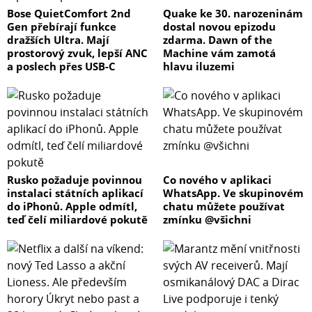
Bose QuietComfort 2nd
Quake ke 30. narozeninám
Gen přebírají funkce
dostal novou epizodu
dražších Ultra. Mají
zdarma. Dawn of the
prostorový zvuk, lepší ANC
Machine vám zamotá
a poslech přes USB-C
hlavu iluzemi
Rusko požaduje povinnou
Co nového v aplikaci
instalaci státních aplikací
WhatsApp. Ve skupinovém
do iPhonů. Apple odmítl,
chatu můžete používat
teď čelí miliardové pokutě
zmínku @všichni