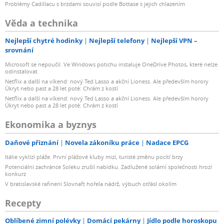
Problémy Cadillacu s brzdami souvisí podle Bottase s jejich chlazením
Věda a technika
Nejlepší chytré hodinky
Nejlepší telefony
Nejlepší VPN –
srovnání
Microsoft se nepoučil. Ve Windows potichu instaluje OneDrive Photos, které nelze
odinstalovat
Netflix a další na víkend: nový Ted Lasso a akční Lioness. Ale především horory
Úkryt nebo past a 28 let poté: Chrám z kostí
Netflix a další na víkend: nový Ted Lasso a akční Lioness. Ale především horory
Úkryt nebo past a 28 let poté: Chrám z kostí
Ekonomika a byznys
Daňové přiznání
Novela zákoníku práce
Nadace EPCG
Itálie vyklízí pláže. První plážové kluby mizí, turisté změnu pocítí brzy
Potenciální zachránce Soleku zrušil nabídku. Zadlužené solární společnosti hrozí
konkurz
V bratislavské rafinerii Slovnaft hořela nádrž, výbuch otřásl okolím
Recepty
Oblíbené zimní polévky
Domácí pekárny
Jídlo podle horoskopu