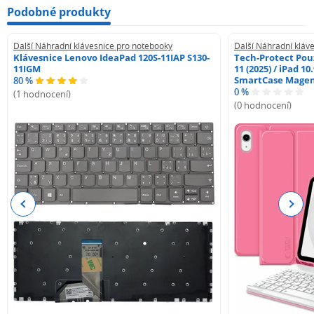
Podobné produkty
Další Náhradní klávesnice pro notebooky
Další Náhradní kláv
Klávesnice Lenovo IdeaPad 120S-11IAP S130-
Tech-Protect Pouz
11IGM
11 (2025) / iPad 10
SmartCase Mage
80 %
0 %
(1 hodnocení)
(0 hodnocení)
Previous
Next