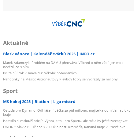
VÝBĚR
Aktuálně
Blesk Vánoce
Kalendář svátků 2025
INFO.cz
Marek Adamczyk: Problém na DAMU přetrvává. Všichni o něm vědí, jen moc
nevědí, co s ním
Brutální útok v Tanvaldu: Několik pobodaných
Nahotinky na Měsíci: Astronautovy Playboy fotky se vydražily za miliony
Sport
MS hokej 2025
Biatlon
Liga mistrů
Ostuda pro Dynamo. Odhlášení béčka za půl milionu, majitelka odmítla nabídku
kraje
Haraslín si zaslouží odejít. Výhra je to i pro Spartu, ale měla by ještě zareagovat
ONLINE: Slavia B - Třinec 3:2. Dukla hostí Kroměříž, Karviná hraje v Prostějově