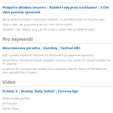
Podpořte dětskou imunitu
Babské rady proti nachlazení
S čím
vším pomůže rýmovník
Jak se zdravě zchladit v tropických vedrech: Co pomáhá a kdy už riskujete úpal
Úpal a úžeh: Jak je poznat a jak se z nich rychle vyléčit
Parazité v nás: Kterým se u nás líbí a kde v našem těle je můžeme najít?
Pro nejmenší
Mourissonova poradna
Komiksy
Festival ABC
Kdo vynalezl kapesník? Historie od středověku po papírové kapesníky
Ghost Recon Wildlands dostal vylepšení a novou misi. Starší díl Ubisoft rozdává na
PC zdarma
Quake ke 30. narozeninám dostal novou epizodu zdarma. Dawn of the Machine
vám zamotá hlavu iluzemi
Video
Prostor X
Branky, body, kokoti
Fortuna liga
Milan Knížák pohřeb
Jiří Pospíšil
Václav Klaus