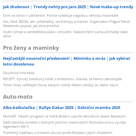
Jak zhubnout
Trendy nehty pro jaro 2025
Nové make-up trendy
Smrt na silnici v Letňanech: Policie vyšetřuje tragickou nehodu motorkáře
Sex, fetiš, BDSM, ale i přednášky, workshopy a market. Organizátor Prague Fetish
Weekendu popsal, jak akce probíhá
Vodní zdroje a zemědělská půda v ohrožení: Katastrofální sucha přicházejí stále
dříve
Pro ženy a maminky
Nejčastější novoroční předsevzetí
Miminko a mráz
Jak vybírat
letní dovolenou
Okurková limonáda
RECEPT: Kynutý švestkový koláč s drobenkou. Klasika, se kterou zabodujete
Tohle nikdy neříkejte! Slova, kterými rodiče dětem ubližují ze všeho nejvíc
Auto-moto
Alko-kalkulačka
Rallye Dakar 2025
Dálniční známka 2025
MotoGP: Páteční program ve Velké Británii uzavřel rekordním časem Bezzecchi
Další klasická corvette s dobrými jízdními vlastnostmi? Mitsuoka znovu využije
legendární MX-5
Problémy Cadillacu s brzdami souvisí podle Bottase s jejich chlazením