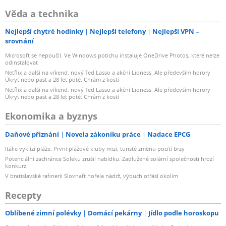
Věda a technika
Nejlepší chytré hodinky
Nejlepší telefony
Nejlepší VPN –
srovnání
Microsoft se nepoučil. Ve Windows potichu instaluje OneDrive Photos, které nelze
odinstalovat
Netflix a další na víkend: nový Ted Lasso a akční Lioness. Ale především horory
Úkryt nebo past a 28 let poté: Chrám z kostí
Netflix a další na víkend: nový Ted Lasso a akční Lioness. Ale především horory
Úkryt nebo past a 28 let poté: Chrám z kostí
Ekonomika a byznys
Daňové přiznání
Novela zákoníku práce
Nadace EPCG
Itálie vyklízí pláže. První plážové kluby mizí, turisté změnu pocítí brzy
Potenciální zachránce Soleku zrušil nabídku. Zadlužené solární společnosti hrozí
konkurz
V bratislavské rafinerii Slovnaft hořela nádrž, výbuch otřásl okolím
Recepty
Oblíbené zimní polévky
Domácí pekárny
Jídlo podle horoskopu