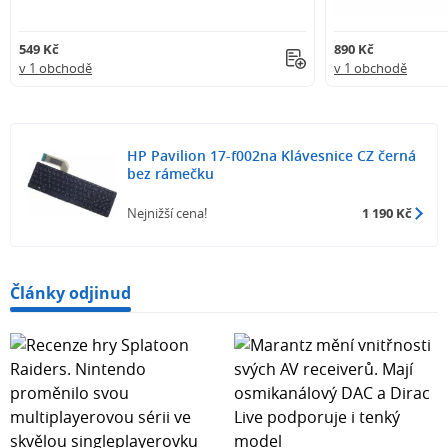
549 Kč
890 Kč
v 1 obchodě
v 1 obchodě
HP Pavilion 17-f002na Klávesnice CZ černá
bez rámečku
Nejnižší cena!
1 190 Kč
Články odjinud