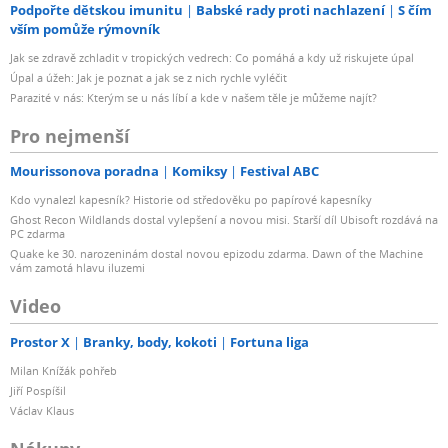
Podpořte dětskou imunitu
Babské rady proti nachlazení
S čím
vším pomůže rýmovník
Jak se zdravě zchladit v tropických vedrech: Co pomáhá a kdy už riskujete úpal
Úpal a úžeh: Jak je poznat a jak se z nich rychle vyléčit
Parazité v nás: Kterým se u nás líbí a kde v našem těle je můžeme najít?
Pro nejmenší
Mourissonova poradna
Komiksy
Festival ABC
Kdo vynalezl kapesník? Historie od středověku po papírové kapesníky
Ghost Recon Wildlands dostal vylepšení a novou misi. Starší díl Ubisoft rozdává na
PC zdarma
Quake ke 30. narozeninám dostal novou epizodu zdarma. Dawn of the Machine
vám zamotá hlavu iluzemi
Video
Prostor X
Branky, body, kokoti
Fortuna liga
Milan Knížák pohřeb
Jiří Pospíšil
Václav Klaus