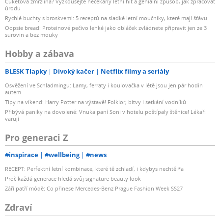
Cuketová zmrzlina? Vyzkoušejte nečekaný letní hit a geniální způsob, jak zpracovat
úrodu
Rychlé buchty s broskvemi: 5 receptů na sladké letní moučníky, které mají šťávu
Oopsie bread: Proteinové pečivo lehké jako obláček zvládnete připravit jen ze 3
surovin a bez mouky
Hobby a zábava
BLESK Tlapky
Divoký kačer
Netflix filmy a seriály
Osvěžení ve Schladmingu: Lamy, ferraty i koulovačka v létě jsou jen pár hodin
autem
Tipy na víkend: Harry Potter na výstavě! Folklor, bitvy i setkání vodníků
Přibývá paniky na dovolené: Vnuka paní Soni v hotelu poštípaly štěnice! Lékaři
varují
Pro generaci Z
#inspirace
#wellbeing
#news
RECEPT: Perfektní letní kombinace, které tě zchladí, i kdybys nechtěl*a
Proč každá generace hledá svůj signature beauty look
Září patří módě: Co přinese Mercedes-Benz Prague Fashion Week SS27
Zdraví