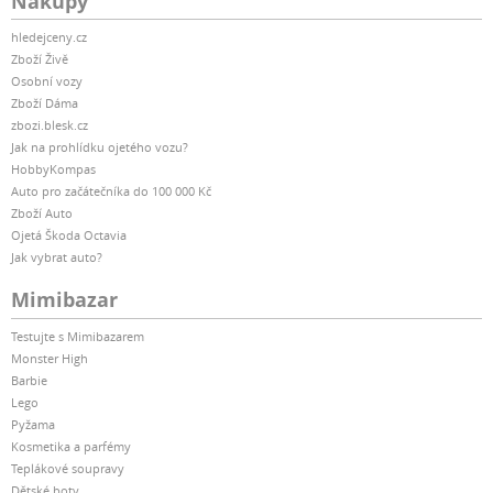
Nákupy
hledejceny.cz
Zboží Živě
Osobní vozy
Zboží Dáma
zbozi.blesk.cz
Jak na prohlídku ojetého vozu?
HobbyKompas
Auto pro začátečníka do 100 000 Kč
Zboží Auto
Ojetá Škoda Octavia
Jak vybrat auto?
Mimibazar
Testujte s Mimibazarem
Monster High
Barbie
Lego
Pyžama
Kosmetika a parfémy
Teplákové soupravy
Dětské boty