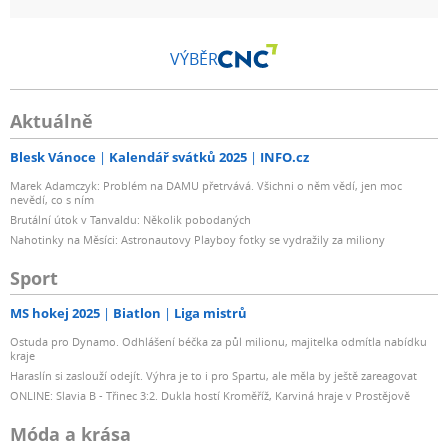
VÝBĚR
Aktuálně
Blesk Vánoce
Kalendář svátků 2025
INFO.cz
Marek Adamczyk: Problém na DAMU přetrvává. Všichni o něm vědí, jen moc
nevědí, co s ním
Brutální útok v Tanvaldu: Několik pobodaných
Nahotinky na Měsíci: Astronautovy Playboy fotky se vydražily za miliony
Sport
MS hokej 2025
Biatlon
Liga mistrů
Ostuda pro Dynamo. Odhlášení béčka za půl milionu, majitelka odmítla nabídku
kraje
Haraslín si zaslouží odejít. Výhra je to i pro Spartu, ale měla by ještě zareagovat
ONLINE: Slavia B - Třinec 3:2. Dukla hostí Kroměříž, Karviná hraje v Prostějově
Móda a krása