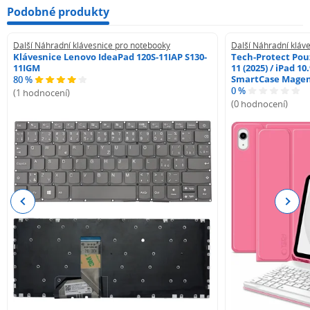
Podobné produkty
Další Náhradní klávesnice pro notebooky
Další Náhradní kláv
Klávesnice Lenovo IdeaPad 120S-11IAP S130-
Tech-Protect Pouz
11IGM
11 (2025) / iPad 10
SmartCase Mage
80 %
0 %
(1 hodnocení)
(0 hodnocení)
Previous
Next