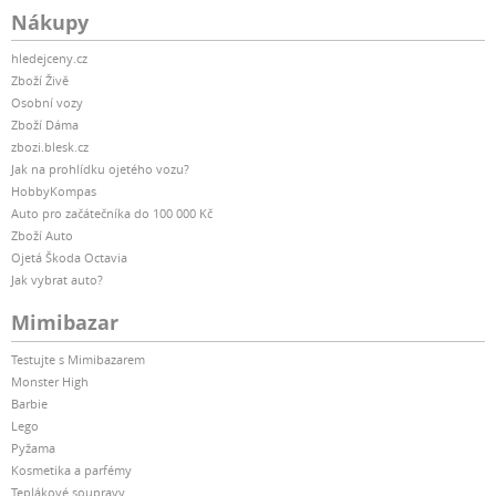
Nákupy
hledejceny.cz
Zboží Živě
Osobní vozy
Zboží Dáma
zbozi.blesk.cz
Jak na prohlídku ojetého vozu?
HobbyKompas
Auto pro začátečníka do 100 000 Kč
Zboží Auto
Ojetá Škoda Octavia
Jak vybrat auto?
Mimibazar
Testujte s Mimibazarem
Monster High
Barbie
Lego
Pyžama
Kosmetika a parfémy
Teplákové soupravy