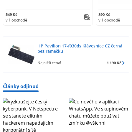
549 Kč
890 Kč
v 1 obchodě
v 1 obchodě
HP Pavilion 17-f030ds Klávesnice CZ černá
bez rámečku
Nejnižší cena!
1 190 Kč
Články odjinud