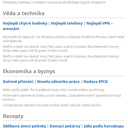
Problémy Cadillacu s brzdami souvisí podle Bottase s jejich chlazením
Věda a technika
Nejlepší chytré hodinky
Nejlepší telefony
Nejlepší VPN –
srovnání
Microsoft se nepoučil. Ve Windows potichu instaluje OneDrive Photos, které nelze
odinstalovat
Netflix a další na víkend: nový Ted Lasso a akční Lioness. Ale především horory
Úkryt nebo past a 28 let poté: Chrám z kostí
Netflix a další na víkend: nový Ted Lasso a akční Lioness. Ale především horory
Úkryt nebo past a 28 let poté: Chrám z kostí
Ekonomika a byznys
Daňové přiznání
Novela zákoníku práce
Nadace EPCG
Itálie vyklízí pláže. První plážové kluby mizí, turisté změnu pocítí brzy
Potenciální zachránce Soleku zrušil nabídku. Zadlužené solární společnosti hrozí
konkurz
V bratislavské rafinerii Slovnaft hořela nádrž, výbuch otřásl okolím
Recepty
Oblíbené zimní polévky
Domácí pekárny
Jídlo podle horoskopu