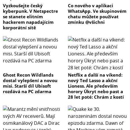
Vyzkoušejte český
Co nového v aplikaci
kyberpunk. V Netspectre
WhatsApp. Ve skupinovém
se stanete elitním
chatu můžete používat
hackerem napadajícím
zmínku @všichni
korporátní sítě
Ghost Recon Wildlands
Netflix a další na víkend:
dostal vylepšení a novou
nový Ted Lasso a akční
misi. Starší díl Ubisoft
Lioness. Ale především
rozdává na PC zdarma
horory Úkryt nebo past a
28 let poté: Chrám z kostí