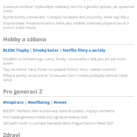
Cuketová zmrzlina? Vyzkoušejte nečekaný letní hit a geniální způsob, jak zpracovat
úrodu
Rychlé buchty s broskvemi: 5 receptů na sladké letní moučníky, které mají šťávu
Oopsie bread: Proteinové pečivo lehké jako obláček zvládnete připravit jen ze 3
surovin a bez mouky
Hobby a zábava
BLESK Tlapky
Divoký kačer
Netflix filmy a seriály
Osvěžení ve Schladmingu: Lamy, ferraty i koulovačka v létě jsou jen pár hodin
autem
Tipy na víkend: Harry Potter na výstavě! Folklor, bitvy i setkání vodníků
Přibývá paniky na dovolené: Vnuka paní Soni v hotelu poštípaly štěnice! Lékaři
varují
Pro generaci Z
#inspirace
#wellbeing
#news
RECEPT: Perfektní letní kombinace, které tě zchladí, i kdybys nechtěl*a
Proč každá generace hledá svůj signature beauty look
Září patří módě: Co přinese Mercedes-Benz Prague Fashion Week SS27
Zdraví