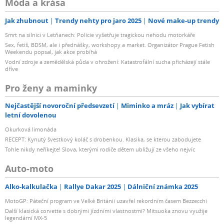
Móda a krása
Jak zhubnout
Trendy nehty pro jaro 2025
Nové make-up trendy
Smrt na silnici v Letňanech: Policie vyšetřuje tragickou nehodu motorkáře
Sex, fetiš, BDSM, ale i přednášky, workshopy a market. Organizátor Prague Fetish
Weekendu popsal, jak akce probíhá
Vodní zdroje a zemědělská půda v ohrožení: Katastrofální sucha přicházejí stále
dříve
Pro ženy a maminky
Nejčastější novoroční předsevzetí
Miminko a mráz
Jak vybírat
letní dovolenou
Okurková limonáda
RECEPT: Kynutý švestkový koláč s drobenkou. Klasika, se kterou zabodujete
Tohle nikdy neříkejte! Slova, kterými rodiče dětem ubližují ze všeho nejvíc
Auto-moto
Alko-kalkulačka
Rallye Dakar 2025
Dálniční známka 2025
MotoGP: Páteční program ve Velké Británii uzavřel rekordním časem Bezzecchi
Další klasická corvette s dobrými jízdními vlastnostmi? Mitsuoka znovu využije
legendární MX-5