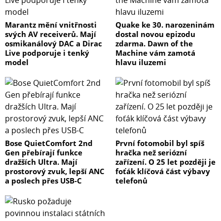
Marantz mění vnitřnosti
Quake ke 30. narozeninám
svých AV receiverů. Mají
dostal novou epizodu
osmikanálový DAC a Dirac
zdarma. Dawn of the
Live podporuje i tenký
Machine vám zamotá
model
hlavu iluzemi
Bose QuietComfort 2nd
První fotomobil byl spíš
Gen přebírají funkce
hračka než seriózní
dražších Ultra. Mají
zařízení. O 25 let později je
prostorový zvuk, lepší ANC
foťák klíčová část výbavy
a poslech přes USB-C
telefonů