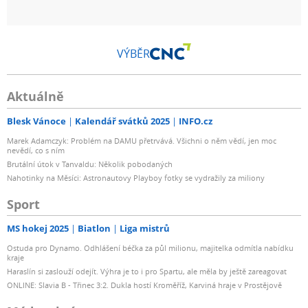
VÝBĚR
Aktuálně
Blesk Vánoce
Kalendář svátků 2025
INFO.cz
Marek Adamczyk: Problém na DAMU přetrvává. Všichni o něm vědí, jen moc
nevědí, co s ním
Brutální útok v Tanvaldu: Několik pobodaných
Nahotinky na Měsíci: Astronautovy Playboy fotky se vydražily za miliony
Sport
MS hokej 2025
Biatlon
Liga mistrů
Ostuda pro Dynamo. Odhlášení béčka za půl milionu, majitelka odmítla nabídku
kraje
Haraslín si zaslouží odejít. Výhra je to i pro Spartu, ale měla by ještě zareagovat
ONLINE: Slavia B - Třinec 3:2. Dukla hostí Kroměříž, Karviná hraje v Prostějově