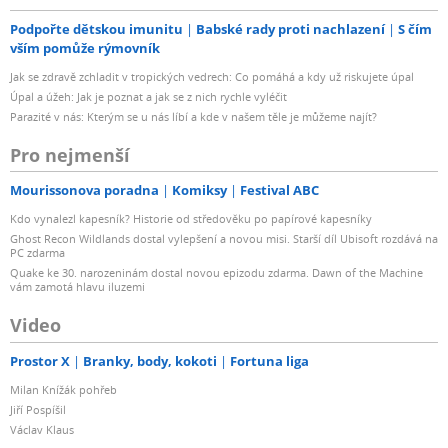
Podpořte dětskou imunitu
Babské rady proti nachlazení
S čím
vším pomůže rýmovník
Jak se zdravě zchladit v tropických vedrech: Co pomáhá a kdy už riskujete úpal
Úpal a úžeh: Jak je poznat a jak se z nich rychle vyléčit
Parazité v nás: Kterým se u nás líbí a kde v našem těle je můžeme najít?
Pro nejmenší
Mourissonova poradna
Komiksy
Festival ABC
Kdo vynalezl kapesník? Historie od středověku po papírové kapesníky
Ghost Recon Wildlands dostal vylepšení a novou misi. Starší díl Ubisoft rozdává na
PC zdarma
Quake ke 30. narozeninám dostal novou epizodu zdarma. Dawn of the Machine
vám zamotá hlavu iluzemi
Video
Prostor X
Branky, body, kokoti
Fortuna liga
Milan Knížák pohřeb
Jiří Pospíšil
Václav Klaus