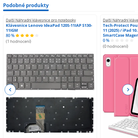
Podobné produkty
Další Náhradní klávesnice pro notebooky
Další Náhradní kláv
Klávesnice Lenovo IdeaPad 120S-11IAP S130-
Tech-Protect Pouz
11IGM
11 (2025) / iPad 10
SmartCase Mage
80 %
0 %
(1 hodnocení)
(0 hodnocení)
Previous
Next