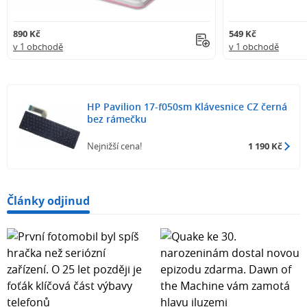
890 Kč
549 Kč
v 1 obchodě
v 1 obchodě
HP Pavilion 17-f050sm Klávesnice CZ černá
bez rámečku
Nejnižší cena!
1 190 Kč
Články odjinud