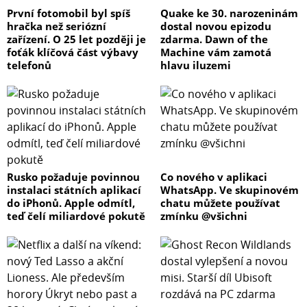
První fotomobil byl spíš
Quake ke 30. narozeninám
hračka než seriózní
dostal novou epizodu
zařízení. O 25 let později je
zdarma. Dawn of the
foťák klíčová část výbavy
Machine vám zamotá
telefonů
hlavu iluzemi
Rusko požaduje povinnou
Co nového v aplikaci
instalaci státních aplikací
WhatsApp. Ve skupinovém
do iPhonů. Apple odmítl,
chatu můžete používat
teď čelí miliardové pokutě
zmínku @všichni