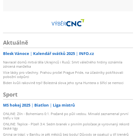
VÝBĚR
Aktuálně
Blesk Vánoce
Kalendář svátků 2025
INFO.cz
Navracel domů mrtvá těla Ukrajinců i Rusů: Smrt válečného hrdiny oznámila
zdrcená manželka
Více lásky pro všechny. Prahou prošel Prague Pride, na účastníky pokřikovali
pobožní odpůrci
Biden kvůli rakovině trpí! Bolestná slova jeho syna Huntera o šířící se nemoci
Sport
MS hokej 2025
Biatlon
Liga mistrů
ONLINE: Zlín - Bohemians 0:1. Pražané po půli vedou. Mirvald zaznamenal první
trefu v lize
ONLINE: Teplice - Plzeň 3:4. Sedm branek v prvním poločase je vyrovnaný rekord
české ligy
Gning se trápí: v Baníku je pět měsíců bez bodu! Důvody se opakují u tří trenérů