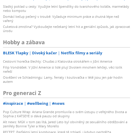
Sladký poklad u cesty: Využijte letní špendlíky do tvarohového koláče, marmelády
nebo kompotu
Domácí kečup pečený v troubě: Vyžaduje minimum práce a chutná lépe než
vařený
Cuketová zmrzlina? Vyzkoušejte nečekaný letní hit a geniální způsob, jak zpracovat
úrodu
Hobby a zábava
BLESK Tlapky
Divoký kačer
Netflix filmy a seriály
Cestovní horečka šlechty: Chuďas z Klatovska otrokářem v Jižní Americe
Filip Vondrášek: V Jižní Americe si lidé plují životem mnohem lehčeji, věci tolik
neřeší
Osvěžení ve Schladmingu: Lamy, ferraty i koulovačka v létě jsou jen pár hodin
autem
Pro generaci Z
#inspirace
#wellbeing
#news
Pop Culture Wrap: Ariana Grande promluvila o svém ústupu z veřejného života a
Sophia z KATSEYE si dává pauzu od skupiny
Alt news: MGK v tom zas lítá, Jared Leto byl obviněný ze sexuálního obtěžování a
zemřely Bonnie Tyler a Mary Morello
RECEPT: Perfektní letní kombinace, které tě zchladí, i kdybys nechtěl*a