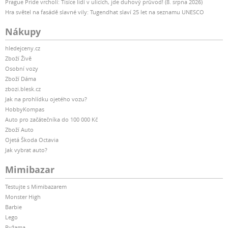
Prague Pride vrcholí: Tisíce lidí v ulicích, jde duhový průvod! (8. srpna 2026)
Hra světel na fasádě slavné vily: Tugendhat slaví 25 let na seznamu UNESCO
Nákupy
hledejceny.cz
Zboží Živě
Osobní vozy
Zboží Dáma
zbozi.blesk.cz
Jak na prohlídku ojetého vozu?
HobbyKompas
Auto pro začátečníka do 100 000 Kč
Zboží Auto
Ojetá Škoda Octavia
Jak vybrat auto?
Mimibazar
Testujte s Mimibazarem
Monster High
Barbie
Lego
Pyžama