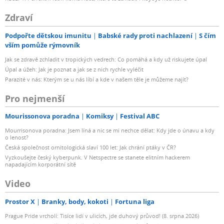
Zdraví
Podpořte dětskou imunitu
Babské rady proti nachlazení
S čím
vším pomůže rýmovník
Jak se zdravě zchladit v tropických vedrech: Co pomáhá a kdy už riskujete úpal
Úpal a úžeh: Jak je poznat a jak se z nich rychle vyléčit
Parazité v nás: Kterým se u nás líbí a kde v našem těle je můžeme najít?
Pro nejmenší
Mourissonova poradna
Komiksy
Festival ABC
Mourrisonova poradna: Jsem líná a nic se mi nechce dělat: Kdy jde o únavu a kdy
o lenost?
Česká společnost ornitologická slaví 100 let: Jak chrání ptáky v ČR?
Vyzkoušejte český kyberpunk. V Netspectre se stanete elitním hackerem
napadajícím korporátní sítě
Video
Prostor X
Branky, body, kokoti
Fortuna liga
Prague Pride vrcholí: Tisíce lidí v ulicích, jde duhový průvod! (8. srpna 2026)