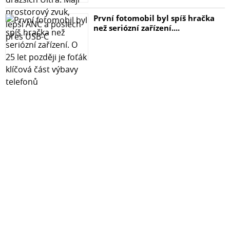
První fotomobil byl spíš hračka
než seriózní zařízení....