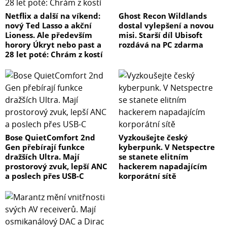
Netflix a další na víkend:
Ghost Recon Wildlands
nový Ted Lasso a akční
dostal vylepšení a novou
Lioness. Ale především
misi. Starší díl Ubisoft
horory Úkryt nebo past a
rozdává na PC zdarma
28 let poté: Chrám z kostí
Bose QuietComfort 2nd
Vyzkoušejte český
Gen přebírají funkce
kyberpunk. V Netspectre
dražších Ultra. Mají
se stanete elitním
prostorový zvuk, lepší ANC
hackerem napadajícím
a poslech přes USB-C
korporátní sítě