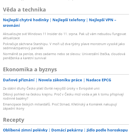
Věda a technika
Nejlepší chytré hodinky
Nejlepší telefony
Nejlepší VPN –
srovnání
Aktualizujte své Windows 11 Insider do 11. srpna. Pak už vám nebudou fungovat
aktualizace
Pokračuje záchrana Starshipu. V moři už dva týdny plave monstrum vysoké jako
sedmnáctipatrový panelák
Normálně za peníze, dnes zadarmo nebo se slevou: Univerzální čtečka, cloudová
peněženka a karetní survival
Ekonomika a byznys
Daňové přiznání
Novela zákoníku práce
Nadace EPCG
Za státní dluhy Česko platí čtvrté nejvyšší úroky v Evropské unii
Děsivý pohled na českou krajinu. Proč v Česku mizí voda a jak k tomu přispívají
rodinné bazény?
Emancipace českých miliardářů. Proč Strnad, Křetínský a Komárek nakupují
západní ikony
Recepty
Oblíbené zimní polévky
Domácí pekárny
Jídlo podle horoskopu