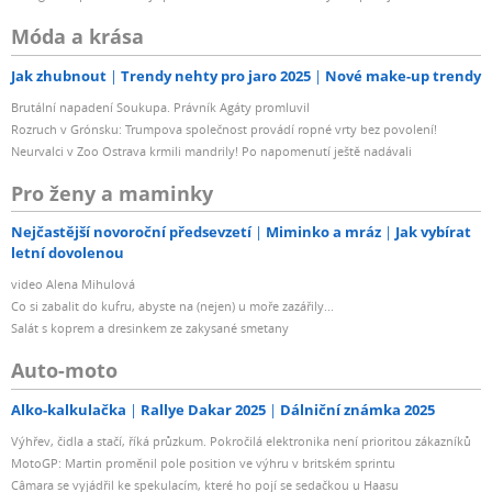
Móda a krása
Jak zhubnout
Trendy nehty pro jaro 2025
Nové make-up trendy
Brutální napadení Soukupa. Právník Agáty promluvil
Rozruch v Grónsku: Trumpova společnost provádí ropné vrty bez povolení!
Neurvalci v Zoo Ostrava krmili mandrily! Po napomenutí ještě nadávali
Pro ženy a maminky
Nejčastější novoroční předsevzetí
Miminko a mráz
Jak vybírat
letní dovolenou
video Alena Mihulová
Co si zabalit do kufru, abyste na (nejen) u moře zazářily...
Salát s koprem a dresinkem ze zakysané smetany
Auto-moto
Alko-kalkulačka
Rallye Dakar 2025
Dálniční známka 2025
Výhřev, čidla a stačí, říká průzkum. Pokročilá elektronika není prioritou zákazníků
MotoGP: Martin proměnil pole position ve výhru v britském sprintu
Câmara se vyjádřil ke spekulacím, které ho pojí se sedačkou u Haasu