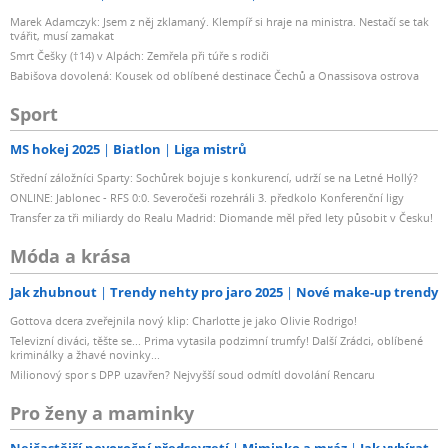
Marek Adamczyk: Jsem z něj zklamaný. Klempíř si hraje na ministra. Nestačí se tak
tvářit, musí zamakat
Smrt Češky (†14) v Alpách: Zemřela při túře s rodiči
Babišova dovolená: Kousek od oblíbené destinace Čechů a Onassisova ostrova
Sport
MS hokej 2025
Biatlon
Liga mistrů
Střední záložníci Sparty: Sochůrek bojuje s konkurencí, udrží se na Letné Hollý?
ONLINE: Jablonec - RFS 0:0. Severočeši rozehráli 3. předkolo Konferenční ligy
Transfer za tři miliardy do Realu Madrid: Diomande měl před lety působit v Česku!
Móda a krása
Jak zhubnout
Trendy nehty pro jaro 2025
Nové make-up trendy
Gottova dcera zveřejnila nový klip: Charlotte je jako Olivie Rodrigo!
Televizní diváci, těšte se... Prima vytasila podzimní trumfy! Další Zrádci, oblíbené
kriminálky a žhavé novinky...
Milionový spor s DPP uzavřen? Nejvyšší soud odmítl dovolání Rencaru
Pro ženy a maminky