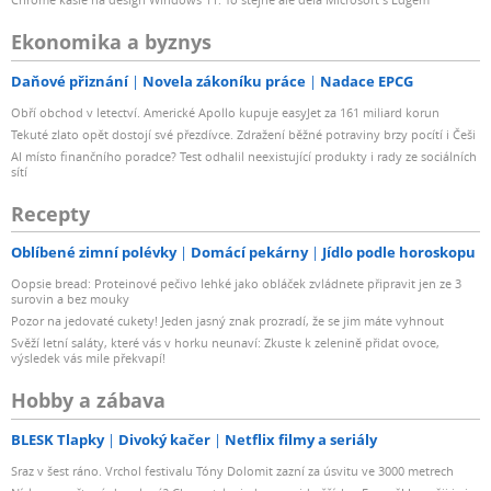
Ekonomika a byznys
Daňové přiznání
Novela zákoníku práce
Nadace EPCG
Obří obchod v letectví. Americké Apollo kupuje easyJet za 161 miliard korun
Tekuté zlato opět dostojí své přezdívce. Zdražení běžné potraviny brzy pocítí i Češi
AI místo finančního poradce? Test odhalil neexistující produkty i rady ze sociálních
sítí
Recepty
Oblíbené zimní polévky
Domácí pekárny
Jídlo podle horoskopu
Oopsie bread: Proteinové pečivo lehké jako obláček zvládnete připravit jen ze 3
surovin a bez mouky
Pozor na jedovaté cukety! Jeden jasný znak prozradí, že se jim máte vyhnout
Svěží letní saláty, které vás v horku neunaví: Zkuste k zelenině přidat ovoce,
výsledek vás mile překvapí!
Hobby a zábava
BLESK Tlapky
Divoký kačer
Netflix filmy a seriály
Sraz v šest ráno. Vrchol festivalu Tóny Dolomit zazní za úsvitu ve 3000 metrech