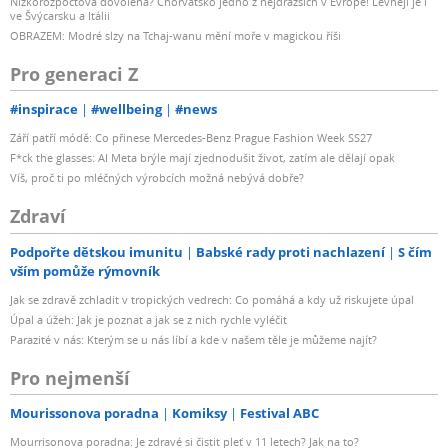
Nízkorozpočtová dovolená? Chorvatsko jedno z nejdražších v Evropě! Levněji je i
ve Švýcarsku a Itálii
OBRAZEM: Modré slzy na Tchaj-wanu mění moře v magickou říši
Pro generaci Z
#inspirace
#wellbeing
#news
Září patří módě: Co přinese Mercedes-Benz Prague Fashion Week SS27
F*ck the glasses: AI Meta brýle mají zjednodušit život, zatím ale dělají opak
Víš, proč ti po mléčných výrobcích možná nebývá dobře?
Zdraví
Podpořte dětskou imunitu
Babské rady proti nachlazení
S čím
vším pomůže rýmovník
Jak se zdravě zchladit v tropických vedrech: Co pomáhá a kdy už riskujete úpal
Úpal a úžeh: Jak je poznat a jak se z nich rychle vyléčit
Parazité v nás: Kterým se u nás líbí a kde v našem těle je můžeme najít?
Pro nejmenší
Mourissonova poradna
Komiksy
Festival ABC
Mourrisonova poradna: Je zdravé si čistit pleť v 11 letech? Jak na to?