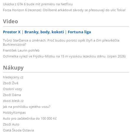
Ukázka z GTA 6 bude mít premiéru na Netflixu
Forza Horizon 6 (recenze): Oblíbené arkádové závody se přesouvají do ulic Tokia!
Video
Prostor X
Branky, body, kokoti
Fortuna liga
Tvůrci StarDance o změnách: Proč budou porotci opět čtyři a čím přesvědčila
Burkiewiczová?
František Laurin pohřeb
Ochmelka vylezl ve Frýdku-Místku na 15 m vysokou lezeckou stěnu. (srpen 2026)
Nákupy
hledejceny.cz
Zboží Živě
Osobní vozy
Zboží Dáma
zbozi.blesk.cz
Jak na prohlídku ojetého vozu?
HobbyKompas
Auto pro začátečníka do 100 000 Kč
Zboží Auto
Ojetá Škoda Octavia