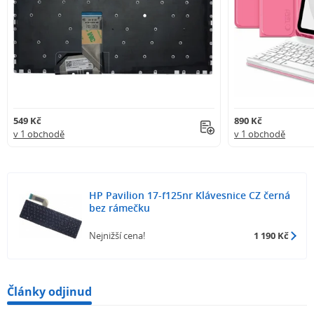
549 Kč
890 Kč
v 1 obchodě
v 1 obchodě
HP Pavilion 17-f125nr Klávesnice CZ černá
bez rámečku
Nejnižší cena!
1 190 Kč
Články odjinud