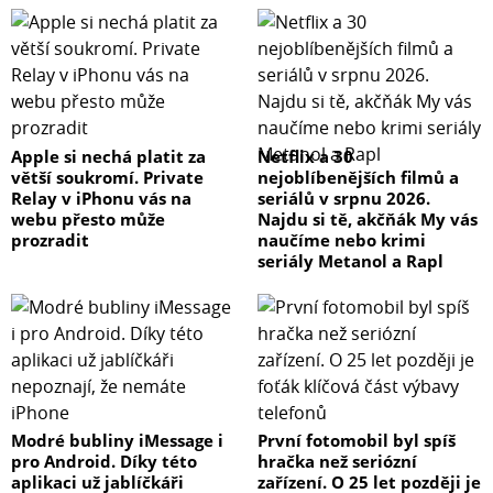
Apple si nechá platit za
Netflix a 30
větší soukromí. Private
nejoblíbenějších filmů a
Relay v iPhonu vás na
seriálů v srpnu 2026.
webu přesto může
Najdu si tě, akčňák My vás
prozradit
naučíme nebo krimi
seriály Metanol a Rapl
Modré bubliny iMessage i
První fotomobil byl spíš
pro Android. Díky této
hračka než seriózní
aplikaci už jablíčkáři
zařízení. O 25 let později je