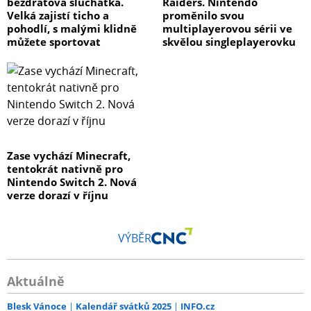
bezdrátová sluchátka.
Raiders. Nintendo
Velká zajistí ticho a
proměnilo svou
pohodlí, s malými klidně
multiplayerovou sérii ve
můžete sportovat
skvělou singleplayerovku
Zase vychází Minecraft,
tentokrát nativně pro
Nintendo Switch 2. Nová
verze dorazí v říjnu
VÝBĚR
Aktuálně
Blesk Vánoce
Kalendář svátků 2025
INFO.cz