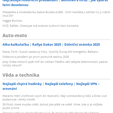
Nejčastější novoroční předsevzetí
Miminko a mráz
Jak vybírat
letní dovolenou
Hlasatelka a moderátorka Saskia Burešová (80) - Smrt manžela ji zdrtila! Co jí vrátilo
chuť žít?
Veggie Burritos
KVÍZ: Rafťáci. Otestujte své znalosti kultovní letní komedie
Auto-moto
Alko-kalkulačka
Rallye Dakar 2025
Dálniční známka 2025
Dacia, Ford i Suzuki zastavují linky. Vyschlý Dunaj drtí energetiku Balkánu
Vítězové a poražení po první polovině sezóny 2026
Jízdy Světa motorů opět míří do Letňan! Pátého září zažijete elektromobil, padne
loňský rekord?
Věda a technika
Nejlepší chytré hodinky
Nejlepší telefony
Nejlepší VPN –
srovnání
Marantz mění vnitřnosti svých AV receiverů. Mají osmikanálový DAC a Dirac Live
podporuje i tenký model
30 filmů, které musíte vidět, dokud jste ještě na světě. Víme, kde si je můžete
pustit online
Chrome kašle na design Windows 11. To stejné ale dělá Microsoft s Edgem