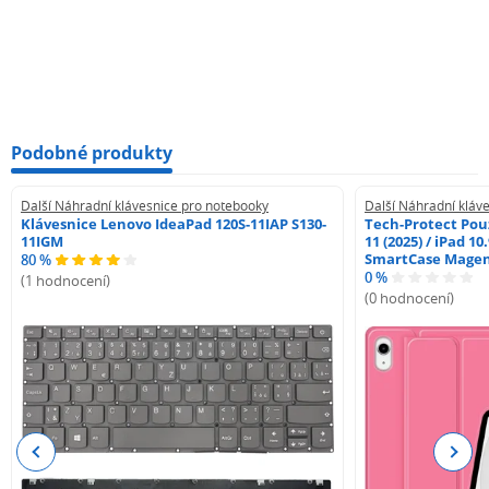
Podobné produkty
Další Náhradní klávesnice pro notebooky
Další Náhradní kláv
Klávesnice Lenovo IdeaPad 120S-11IAP S130-
Tech-Protect Pouz
11IGM
11 (2025) / iPad 10
SmartCase Mage
80 %
0 %
(1 hodnocení)
(0 hodnocení)
Previous
Next