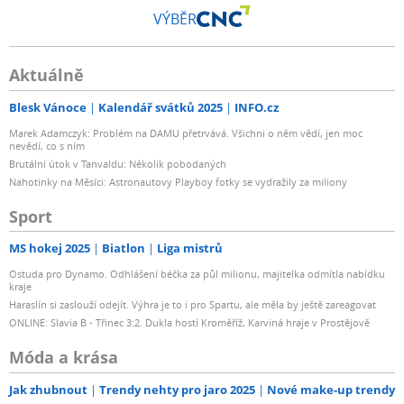
VÝBĚR
Aktuálně
Blesk Vánoce
Kalendář svátků 2025
INFO.cz
Marek Adamczyk: Problém na DAMU přetrvává. Všichni o něm vědí, jen moc
nevědí, co s ním
Brutální útok v Tanvaldu: Několik pobodaných
Nahotinky na Měsíci: Astronautovy Playboy fotky se vydražily za miliony
Sport
MS hokej 2025
Biatlon
Liga mistrů
Ostuda pro Dynamo. Odhlášení béčka za půl milionu, majitelka odmítla nabídku
kraje
Haraslín si zaslouží odejít. Výhra je to i pro Spartu, ale měla by ještě zareagovat
ONLINE: Slavia B - Třinec 3:2. Dukla hostí Kroměříž, Karviná hraje v Prostějově
Móda a krása
Jak zhubnout
Trendy nehty pro jaro 2025
Nové make-up trendy