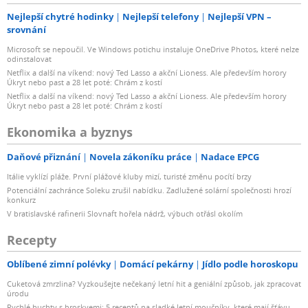
Nejlepší chytré hodinky
Nejlepší telefony
Nejlepší VPN –
srovnání
Microsoft se nepoučil. Ve Windows potichu instaluje OneDrive Photos, které nelze
odinstalovat
Netflix a další na víkend: nový Ted Lasso a akční Lioness. Ale především horory
Úkryt nebo past a 28 let poté: Chrám z kostí
Netflix a další na víkend: nový Ted Lasso a akční Lioness. Ale především horory
Úkryt nebo past a 28 let poté: Chrám z kostí
Ekonomika a byznys
Daňové přiznání
Novela zákoníku práce
Nadace EPCG
Itálie vyklízí pláže. První plážové kluby mizí, turisté změnu pocítí brzy
Potenciální zachránce Soleku zrušil nabídku. Zadlužené solární společnosti hrozí
konkurz
V bratislavské rafinerii Slovnaft hořela nádrž, výbuch otřásl okolím
Recepty
Oblíbené zimní polévky
Domácí pekárny
Jídlo podle horoskopu
Cuketová zmrzlina? Vyzkoušejte nečekaný letní hit a geniální způsob, jak zpracovat
úrodu
Rychlé buchty s broskvemi: 5 receptů na sladké letní moučníky, které mají šťávu