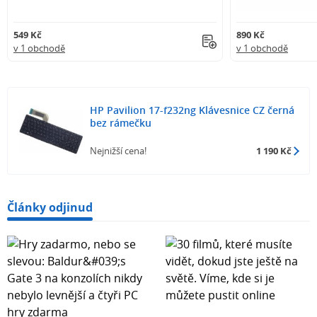
549 Kč
890 Kč
v 1 obchodě
v 1 obchodě
HP Pavilion 17-f232ng Klávesnice CZ černá
bez rámečku
Nejnižší cena!
1 190 Kč
Články odjinud