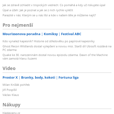
Jak se zdravě zchladit v tropických vedrech: Co pomáhá a kdy už riskujete úpal
Úpal a úžeh: Jak je poznat a jak se z nich rychle vyléčit
Parazité v nás: Kterým se u nás líbí a kde v našem těle je můžeme najít?
Pro nejmenší
Mourissonova poradna
Komiksy
Festival ABC
Kdo vynalezl kapesník? Historie od středověku po papírové kapesníky
Ghost Recon Wildlands dostal vylepšení a novou misi. Starší díl Ubisoft rozdává na
PC zdarma
Quake ke 30. narozeninám dostal novou epizodu zdarma. Dawn of the Machine
vám zamotá hlavu iluzemi
Video
Prostor X
Branky, body, kokoti
Fortuna liga
Milan Knížák pohřeb
Jiří Pospíšil
Václav Klaus
Nákupy
hledejceny.cz