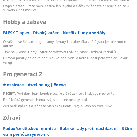
Oopsie bread: Proteinové pečivo lehké jako obláček zvládnete připravit jen ze 3
surovin a bez mouky
Hobby a zábava
BLESK Tlapky
Divoký kačer
Netflix filmy a seriály
Osvěžení ve Schladmingu: Lamy, ferraty i koulovačka v létě jsou jen pár hodin
autem
Tipy na víkend: Harry Potter na výstavě! Folklor, bitvy i setkání vodníků
Přibývá paniky na dovolené: Vnuka paní Soni v hotelu poštípaly štěnice! Lékaři
varují
Pro generaci Z
#inspirace
#wellbeing
#news
RECEPT: Perfektní letní kombinace, které tě zchladí, i kdybys nechtěl*a
Proč každá generace hledá svůj signature beauty look
Září patří módě: Co přinese Mercedes-Benz Prague Fashion Week SS27
Zdraví
Podpořte dětskou imunitu
Babské rady proti nachlazení
S čím
vším pomůže rýmovník