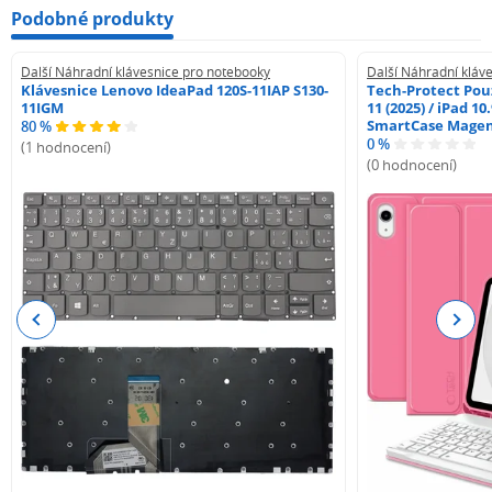
Podobné produkty
Další Náhradní klávesnice pro notebooky
Další Náhradní kláv
Klávesnice Lenovo IdeaPad 120S-11IAP S130-
Tech-Protect Pouz
11IGM
11 (2025) / iPad 10
SmartCase Mage
80 %
0 %
(1 hodnocení)
(0 hodnocení)
Previous
Next