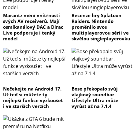
Marantz mění vnitřnosti
Recenze hry Splatoon
svých AV receiverů. Mají
Raiders. Nintendo
osmikanálový DAC a Dirac
proměnilo svou
Live podporuje i tenký
multiplayerovou sérii ve
model
skvělou singleplayerovku
Nečekejte na Android 17.
Bose překopalo svůj
Už teď si můžete ty
vlajkový soundbar.
nejlepší funkce vyzkoušet
Lifestyle Ultra může
i ve starších verzích
vyrůst až na 7.1.4