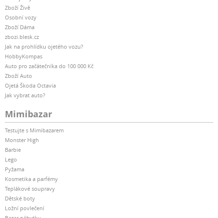
Zboží Živě
Osobní vozy
Zboží Dáma
zbozi.blesk.cz
Jak na prohlídku ojetého vozu?
HobbyKompas
Auto pro začátečníka do 100 000 Kč
Zboží Auto
Ojetá Škoda Octavia
Jak vybrat auto?
Mimibazar
Testujte s Mimibazarem
Monster High
Barbie
Lego
Pyžama
Kosmetika a parfémy
Teplákové soupravy
Dětské boty
Ložní povlečení
Bazar nábytku