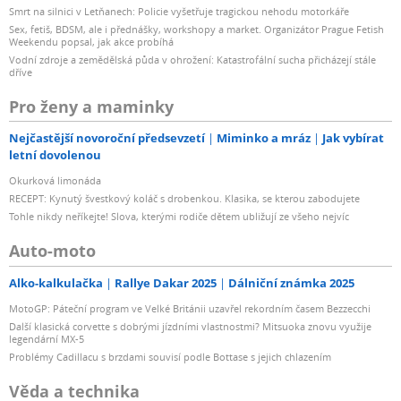
Smrt na silnici v Letňanech: Policie vyšetřuje tragickou nehodu motorkáře
Sex, fetiš, BDSM, ale i přednášky, workshopy a market. Organizátor Prague Fetish
Weekendu popsal, jak akce probíhá
Vodní zdroje a zemědělská půda v ohrožení: Katastrofální sucha přicházejí stále
dříve
Pro ženy a maminky
Nejčastější novoroční předsevzetí
Miminko a mráz
Jak vybírat
letní dovolenou
Okurková limonáda
RECEPT: Kynutý švestkový koláč s drobenkou. Klasika, se kterou zabodujete
Tohle nikdy neříkejte! Slova, kterými rodiče dětem ubližují ze všeho nejvíc
Auto-moto
Alko-kalkulačka
Rallye Dakar 2025
Dálniční známka 2025
MotoGP: Páteční program ve Velké Británii uzavřel rekordním časem Bezzecchi
Další klasická corvette s dobrými jízdními vlastnostmi? Mitsuoka znovu využije
legendární MX-5
Problémy Cadillacu s brzdami souvisí podle Bottase s jejich chlazením
Věda a technika