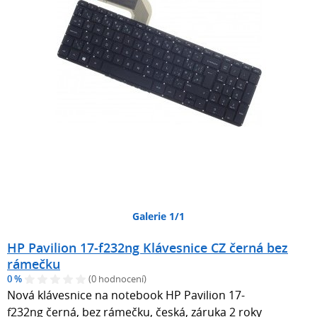
Galerie 1/1
HP Pavilion 17-f232ng Klávesnice CZ černá bez
rámečku
0 %
(0 hodnocení)
Nová klávesnice na notebook HP Pavilion 17-
f232ng černá, bez rámečku, česká, záruka 2 roky