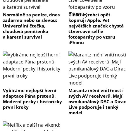
Normálně za peníze, dnes
Čínští výrobci opět
zadarmo nebo se slevou:
kopírují Apple. Pět
Univerzální čtečka,
největších značek chystá
cloudová peněženka
čtvercové selfie
a karetní survival
fotoaparáty po vzoru
iPhonu
Vybíráme nejlepší herní
Marantz mění vnitřnosti
adaptace Pána prstenů.
svých AV receiverů. Mají
Moderní pecky i historicky
osmikanálový DAC a Dirac
první kroky
Live podporuje i tenký
model