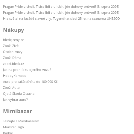
Prague Pride vrcholí: Tisíce lidí v ulicích, jde duhový průvod! (8. srpna 2026)
Prague Pride vrcholí: Tisíce lidí v ulicích, jde duhový průvod! (8. srpna 2026)
Hra světel na fasádě slavné vily: Tugendhat slaví 25 let na seznamu UNESCO
Nákupy
hledejceny.cz
Zboží Živě
Osobní vozy
Zboží Dáma
zbozi.blesk.cz
Jak na prohlídku ojetého vozu?
HobbyKompas
Auto pro začátečníka do 100 000 Kč
Zboží Auto
Ojetá Škoda Octavia
Jak vybrat auto?
Mimibazar
Testujte s Mimibazarem
Monster High
Barbie