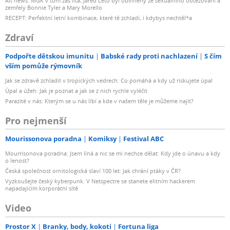
Alt news: MGK v tom zas lítá, Jared Leto byl obviněný ze sexuálního obtěžování a
zemřely Bonnie Tyler a Mary Morello
RECEPT: Perfektní letní kombinace, které tě zchladí, i kdybys nechtěl*a
Zdraví
Podpořte dětskou imunitu
Babské rady proti nachlazení
S čím
vším pomůže rýmovník
Jak se zdravě zchladit v tropických vedrech: Co pomáhá a kdy už riskujete úpal
Úpal a úžeh: Jak je poznat a jak se z nich rychle vyléčit
Parazité v nás: Kterým se u nás líbí a kde v našem těle je můžeme najít?
Pro nejmenší
Mourissonova poradna
Komiksy
Festival ABC
Mourrisonova poradna: Jsem líná a nic se mi nechce dělat: Kdy jde o únavu a kdy
o lenost?
Česká společnost ornitologická slaví 100 let: Jak chrání ptáky v ČR?
Vyzkoušejte český kyberpunk. V Netspectre se stanete elitním hackerem
napadajícím korporátní sítě
Video
Prostor X
Branky, body, kokoti
Fortuna liga