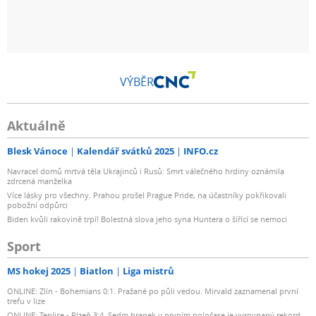
VÝBĚR
Aktuálně
Blesk Vánoce
Kalendář svátků 2025
INFO.cz
Navracel domů mrtvá těla Ukrajinců i Rusů: Smrt válečného hrdiny oznámila
zdrcená manželka
Více lásky pro všechny. Prahou prošel Prague Pride, na účastníky pokřikovali
pobožní odpůrci
Biden kvůli rakovině trpí! Bolestná slova jeho syna Huntera o šířící se nemoci
Sport
MS hokej 2025
Biatlon
Liga mistrů
ONLINE: Zlín - Bohemians 0:1. Pražané po půli vedou. Mirvald zaznamenal první
trefu v lize
ONLINE: Teplice - Plzeň 3:4. Sedm branek v prvním poločase je vyrovnaný rekord