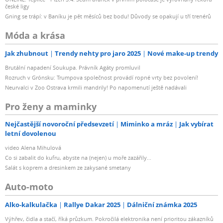
české ligy
Gning se trápí: v Baníku je pět měsíců bez bodu! Důvody se opakují u tří trenérů
Móda a krása
Jak zhubnout
Trendy nehty pro jaro 2025
Nové make-up trendy
Brutální napadení Soukupa. Právník Agáty promluvil
Rozruch v Grónsku: Trumpova společnost provádí ropné vrty bez povolení!
Neurvalci v Zoo Ostrava krmili mandrily! Po napomenutí ještě nadávali
Pro ženy a maminky
Nejčastější novoroční předsevzetí
Miminko a mráz
Jak vybírat
letní dovolenou
video Alena Mihulová
Co si zabalit do kufru, abyste na (nejen) u moře zazářily...
Salát s koprem a dresinkem ze zakysané smetany
Auto-moto
Alko-kalkulačka
Rallye Dakar 2025
Dálniční známka 2025
Výhřev, čidla a stačí, říká průzkum. Pokročilá elektronika není prioritou zákazníků