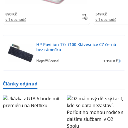
890 Kč
549 Kč
v 1 obchodě
v 1 obchodě
HP Pavilion 17z-f100 Klávesnice CZ černá
bez rámečku
Nejnižší cena!
1 190 Kč
Články odjinud