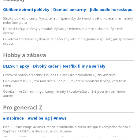
Oblíbené zimní polévky
Domácí pekárny
Jídlo podle horoskopu
Sladký poklad u cesty: Využijte letní špendlíky do tvarohového koláče, marmelády
nebo kompotu
Domácí kečup pečený v troubě: Vyžaduje minimum práce a chutná lépe než
vařený
Cuketová zmrzlina? Vyzkoušejte nečekaný letní hit a geniální způsob, jak zpracovat
úrodu
Hobby a zábava
BLESK Tlapky
Divoký kačer
Netflix filmy a seriály
Cestovní horečka šlechty: Chuďas z Klatovska otrokářem v Jižní Americe
Filip Vondrášek: V Jižní Americe si lidé plují životem mnohem lehčeji, věci tolik
neřeší
Osvěžení ve Schladmingu: Lamy, ferraty i koulovačka v létě jsou jen pár hodin
autem
Pro generaci Z
#inspirace
#wellbeing
#news
Pop Culture Wrap: Ariana Grande promluvila o svém ústupu z veřejného života a
Sophia z KATSEYE si dává pauzu od skupiny