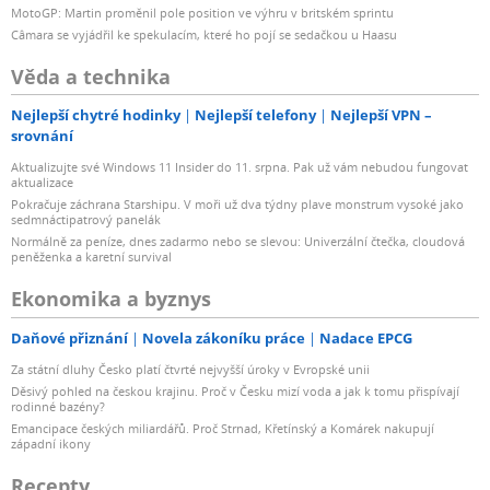
MotoGP: Martin proměnil pole position ve výhru v britském sprintu
Câmara se vyjádřil ke spekulacím, které ho pojí se sedačkou u Haasu
Věda a technika
Nejlepší chytré hodinky
Nejlepší telefony
Nejlepší VPN –
srovnání
Aktualizujte své Windows 11 Insider do 11. srpna. Pak už vám nebudou fungovat
aktualizace
Pokračuje záchrana Starshipu. V moři už dva týdny plave monstrum vysoké jako
sedmnáctipatrový panelák
Normálně za peníze, dnes zadarmo nebo se slevou: Univerzální čtečka, cloudová
peněženka a karetní survival
Ekonomika a byznys
Daňové přiznání
Novela zákoníku práce
Nadace EPCG
Za státní dluhy Česko platí čtvrté nejvyšší úroky v Evropské unii
Děsivý pohled na českou krajinu. Proč v Česku mizí voda a jak k tomu přispívají
rodinné bazény?
Emancipace českých miliardářů. Proč Strnad, Křetínský a Komárek nakupují
západní ikony
Recepty