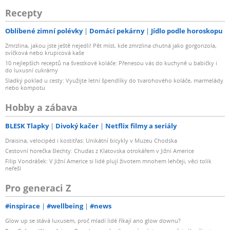
Recepty
Oblíbené zimní polévky
Domácí pekárny
Jídlo podle horoskopu
Zmrzlina, jakou jste ještě nejedli! Pět míst, kde zmrzlina chutná jako gorgonzola,
svíčková nebo krupicová kaše
10 nejlepších receptů na švestkové koláče: Přenesou vás do kuchyně u babičky i
do luxusní cukrárny
Sladký poklad u cesty: Využijte letní špendlíky do tvarohového koláče, marmelády
nebo kompotu
Hobby a zábava
BLESK Tlapky
Divoký kačer
Netflix filmy a seriály
Draisina, velocipéd i kostitřas: Unikátní bicykly v Muzeu Chodska
Cestovní horečka šlechty: Chuďas z Klatovska otrokářem v Jižní Americe
Filip Vondrášek: V Jižní Americe si lidé plují životem mnohem lehčeji, věci tolik
neřeší
Pro generaci Z
#inspirace
#wellbeing
#news
Glow up se stává luxusem, proč mladí lidé říkají ano glow downu?