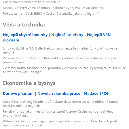
Gasly: Nová pravidla zašla příliš daleko
Moto3: Vítězství ve Velké Británii nakonec vybojoval David Almansa
Pokuty zahraničních řidičů v Česku: Cizí značka jako privilegium?
Věda a technika
Nejlepší chytré hodinky
Nejlepší telefony
Nejlepší VPN –
srovnání
Linux vyskočil na 7,5 % dle Statcounteru. Jenže hromadný úprk z Windows se
nekoná
Recenze telefonu Motorola Razr Fold. Výkonný pracant se stylusem, který vám
přiroste k ruce
Extrémní horko zásadně mění podmínky evropského léta. Vysychající krajina může
zdražit potraviny i energie
Ekonomika a byznys
Daňové přiznání
Novela zákoníku práce
Nadace EPCG
Coca-Cola mizí z regálů obchodů, tekuté zlato znovu zdraží. A oblíbená farma
mezitím změnila majitele
Penzijní fondy jako investoři do startupů? Úspory Čechů mohou rozhýbat
ekonomický růst
Příhraniční obchody už nejsou jen o cigaretách a alkoholu. Češi do nich jezdí
nakupovat zcela jiné zboží