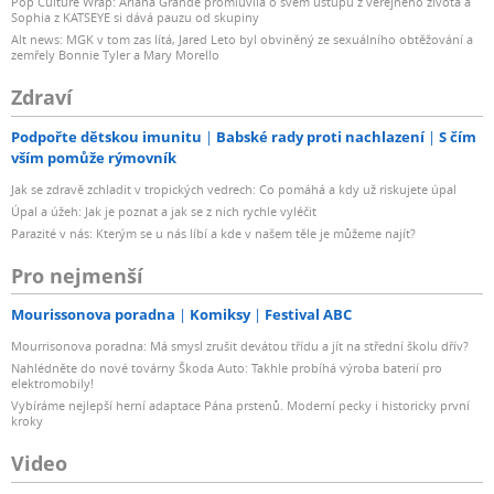
Pop Culture Wrap: Ariana Grande promluvila o svém ústupu z veřejného života a
Sophia z KATSEYE si dává pauzu od skupiny
Alt news: MGK v tom zas lítá, Jared Leto byl obviněný ze sexuálního obtěžování a
zemřely Bonnie Tyler a Mary Morello
Zdraví
Podpořte dětskou imunitu
Babské rady proti nachlazení
S čím
vším pomůže rýmovník
Jak se zdravě zchladit v tropických vedrech: Co pomáhá a kdy už riskujete úpal
Úpal a úžeh: Jak je poznat a jak se z nich rychle vyléčit
Parazité v nás: Kterým se u nás líbí a kde v našem těle je můžeme najít?
Pro nejmenší
Mourissonova poradna
Komiksy
Festival ABC
Mourrisonova poradna: Má smysl zrušit devátou třídu a jít na střední školu dřív?
Nahlédněte do nové továrny Škoda Auto: Takhle probíhá výroba baterií pro
elektromobily!
Vybíráme nejlepší herní adaptace Pána prstenů. Moderní pecky i historicky první
kroky
Video