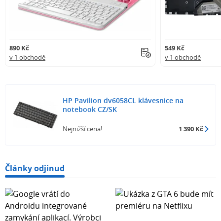
890 Kč
549 Kč
v 1 obchodě
v 1 obchodě
HP Pavilion dv6058CL klávesnice na
notebook CZ/SK
Nejnižší cena!
1 390 Kč
Články odjinud