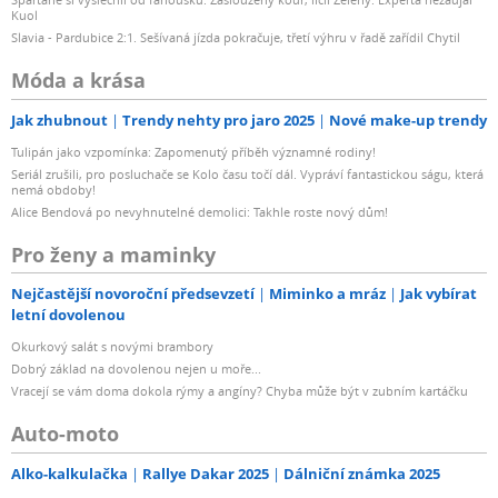
Kuol
Slavia - Pardubice 2:1. Sešívaná jízda pokračuje, třetí výhru v řadě zařídil Chytil
Móda a krása
Jak zhubnout
Trendy nehty pro jaro 2025
Nové make-up trendy
Tulipán jako vzpomínka: Zapomenutý příběh významné rodiny!
Seriál zrušili, pro posluchače se Kolo času točí dál. Vypráví fantastickou ságu, která
nemá obdoby!
Alice Bendová po nevyhnutelné demolici: Takhle roste nový dům!
Pro ženy a maminky
Nejčastější novoroční předsevzetí
Miminko a mráz
Jak vybírat
letní dovolenou
Okurkový salát s novými brambory
Dobrý základ na dovolenou nejen u moře...
Vracejí se vám doma dokola rýmy a angíny? Chyba může být v zubním kartáčku
Auto-moto
Alko-kalkulačka
Rallye Dakar 2025
Dálniční známka 2025