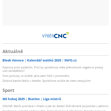
VÝBĚR
Aktuálně
Blesk Vánoce
Kalendář svátků 2025
INFO.cz
Pastviny proti požárům. Proč by společnost měla přehodnotit negativní postoj
vůči zemědělství?
Smrt policisty ve službě: Jána zabil řidič v protisměru
Zlobivé batole řádilo v letadle: Společnost zrušila let všem cestujícím!
Sport
MS hokej 2025
Biatlon
Liga mistrů
ONLINE: Baník prohrává v Hradci a jde do deseti! Dvě červené za poločas v Jablonci
Sparťané si vyslechli od fanoušků. Zasloužený kouř, líčil Zelený. Experta nezaujal