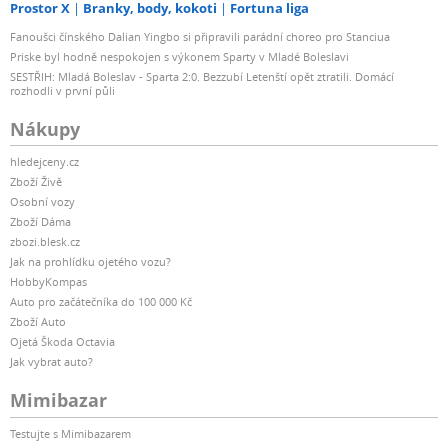
Prostor X
Branky, body, kokoti
Fortuna liga
Fanoušci čínského Dalian Yingbo si připravili parádní choreo pro Stanciua
Priske byl hodně nespokojen s výkonem Sparty v Mladé Boleslavi
SESTŘIH: Mladá Boleslav - Sparta 2:0. Bezzubí Letenští opět ztratili. Domácí
rozhodli v první půli
Nákupy
hledejceny.cz
Zboží Živě
Osobní vozy
Zboží Dáma
zbozi.blesk.cz
Jak na prohlídku ojetého vozu?
HobbyKompas
Auto pro začátečníka do 100 000 Kč
Zboží Auto
Ojetá Škoda Octavia
Jak vybrat auto?
Mimibazar
Testujte s Mimibazarem