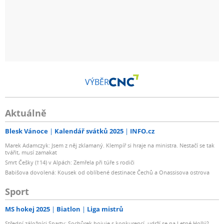
VÝBĚR
Aktuálně
Blesk Vánoce
Kalendář svátků 2025
INFO.cz
Marek Adamczyk: Jsem z něj zklamaný. Klempíř si hraje na ministra. Nestačí se tak
tvářit, musí zamakat
Smrt Češky (†14) v Alpách: Zemřela při túře s rodiči
Babišova dovolená: Kousek od oblíbené destinace Čechů a Onassisova ostrova
Sport
MS hokej 2025
Biatlon
Liga mistrů
Střední záložníci Sparty: Sochůrek bojuje s konkurencí, udrží se na Letné Hollý?