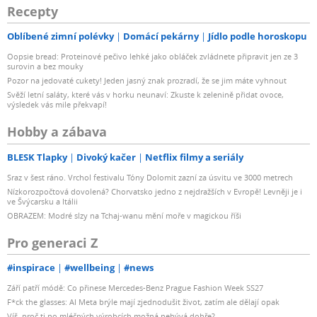
Recepty
Oblíbené zimní polévky
Domácí pekárny
Jídlo podle horoskopu
Oopsie bread: Proteinové pečivo lehké jako obláček zvládnete připravit jen ze 3
surovin a bez mouky
Pozor na jedovaté cukety! Jeden jasný znak prozradí, že se jim máte vyhnout
Svěží letní saláty, které vás v horku neunaví: Zkuste k zelenině přidat ovoce,
výsledek vás mile překvapí!
Hobby a zábava
BLESK Tlapky
Divoký kačer
Netflix filmy a seriály
Sraz v šest ráno. Vrchol festivalu Tóny Dolomit zazní za úsvitu ve 3000 metrech
Nízkorozpočtová dovolená? Chorvatsko jedno z nejdražších v Evropě! Levněji je i
ve Švýcarsku a Itálii
OBRAZEM: Modré slzy na Tchaj-wanu mění moře v magickou říši
Pro generaci Z
#inspirace
#wellbeing
#news
Září patří módě: Co přinese Mercedes-Benz Prague Fashion Week SS27
F*ck the glasses: AI Meta brýle mají zjednodušit život, zatím ale dělají opak
Víš, proč ti po mléčných výrobcích možná nebývá dobře?