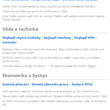
Dacia, Ford i Suzuki zastavují linky. Vyschlý Dunaj drtí energetiku Balkánu
Vítězové a poražení po první polovině sezóny 2026
Jízdy Světa motorů opět míří do Letňan! Pátého září zažijete elektromobil, padne
loňský rekord?
Věda a technika
Nejlepší chytré hodinky
Nejlepší telefony
Nejlepší VPN –
srovnání
Marantz mění vnitřnosti svých AV receiverů. Mají osmikanálový DAC a Dirac Live
podporuje i tenký model
30 filmů, které musíte vidět, dokud jste ještě na světě. Víme, kde si je můžete
pustit online
Chrome kašle na design Windows 11. To stejné ale dělá Microsoft s Edgem
Ekonomika a byznys
Daňové přiznání
Novela zákoníku práce
Nadace EPCG
Obří obchod v letectví. Americké Apollo kupuje easyJet za 161 miliard korun
Tekuté zlato opět dostojí své přezdívce. Zdražení běžné potraviny brzy pocítí i Češi
AI místo finančního poradce? Test odhalil neexistující produkty i rady ze sociálních
sítí