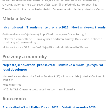
ONLINE: Jablonec - RFS 0:0. Severočeši rozehráli 3. předkolo Konferenční ligy
Transfer za tři miliardy do Realu Madrid: Diomande měl před lety působit v Česku!
Móda a krása
Jak zhubnout
Trendy nehty pro jaro 2025
Nové make-up trendy
Gottova dcera zveřejnila nový klip: Charlotte je jako Olivie Rodrigo!
Televizní diváci, těšte se... Prima vytasila podzimní trumfy! Další Zrádci, oblíbené
kriminálky a žhavé novinky...
Milionový spor s DPP uzavřen? Nejvyšší soud odmítl dovolání Rencaru
Pro ženy a maminky
Nejčastější novoroční předsevzetí
Miminko a mráz
Jak vybírat
letní dovolenou
Hlasatelka a moderátorka Saskia Burešová (80) - Smrt manžela ji zdrtila! Co jí vrátilo
chuť žít?
Veggie Burritos
KVÍZ: Rafťáci. Otestujte své znalosti kultovní letní komedie
Auto-moto
Alko-kalkulačka
Rallye Dakar 2025
Dálniční známka 2025