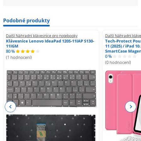
Podobné produkty
Další Náhradní klávesnice pro notebooky
Další Náhradní kláv
Klávesnice Lenovo IdeaPad 120S-11IAP S130-
Tech-Protect Pouz
11IGM
11 (2025) / iPad 10
SmartCase Mage
80 %
0 %
(1 hodnocení)
(0 hodnocení)
Previous
Next