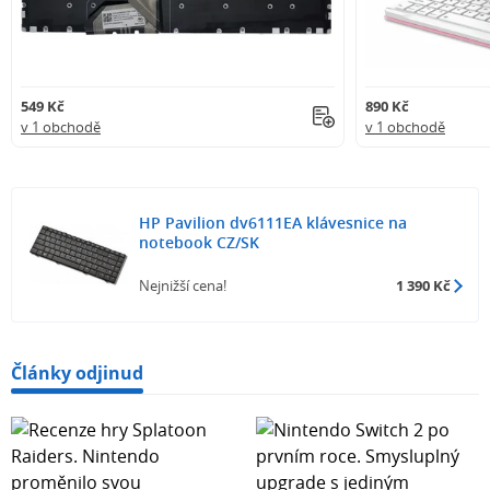
549 Kč
890 Kč
v 1 obchodě
v 1 obchodě
HP Pavilion dv6111EA klávesnice na
notebook CZ/SK
Nejnižší cena!
1 390 Kč
Články odjinud