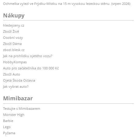
Ochmelka vylezl ve Frýdku-Místku na 15 m vysokou lezeckou stěnu. (srpen 2026)
Nákupy
hledejceny.cz
Zboží Živě
Osobní vozy
Zboží Dáma
zbozi.blesk.cz
Jak na prohlídku ojetého vozu?
HobbyKompas
Auto pro začátečníka do 100 000 Kč
Zboží Auto
Ojetá Škoda Octavia
Jak vybrat auto?
Mimibazar
Testujte s Mimibazarem
Monster High
Barbie
Lego
Pyžama