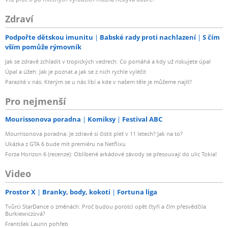
Zdraví
Podpořte dětskou imunitu
Babské rady proti nachlazení
S čím
vším pomůže rýmovník
Jak se zdravě zchladit v tropických vedrech: Co pomáhá a kdy už riskujete úpal
Úpal a úžeh: Jak je poznat a jak se z nich rychle vyléčit
Parazité v nás: Kterým se u nás líbí a kde v našem těle je můžeme najít?
Pro nejmenší
Mourissonova poradna
Komiksy
Festival ABC
Mourrisonova poradna: Je zdravé si čistit pleť v 11 letech? Jak na to?
Ukázka z GTA 6 bude mít premiéru na Netflixu
Forza Horizon 6 (recenze): Oblíbené arkádové závody se přesouvají do ulic Tokia!
Video
Prostor X
Branky, body, kokoti
Fortuna liga
Tvůrci StarDance o změnách: Proč budou porotci opět čtyři a čím přesvědčila
Burkiewiczová?
František Laurin pohřeb