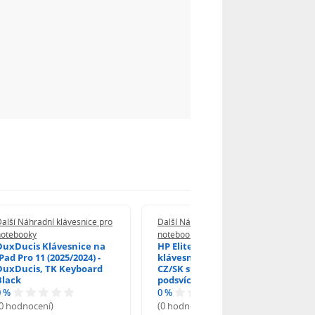
alší Náhradní klávesnice pro
Další Náhradní klávesnice pro
notebooky
notebooky
DuxDucis Klávesnice na
HP EliteBook 840 G6
Pad Pro 11 (2025/2024) -
klávesnice na notebook
DuxDucis, TK Keyboard
CZ/SK stříbrný rámeček,
Black
podsvícená, Trackpoint
0 %
0 %
(0 hodnocení)
(0 hodnocení)