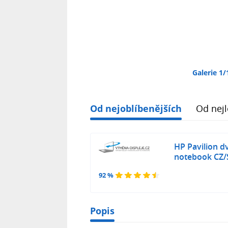
Galerie 1/
Od nejoblíbenějších
Od nejl
HP Pavilion d
notebook CZ/
92 %
Popis