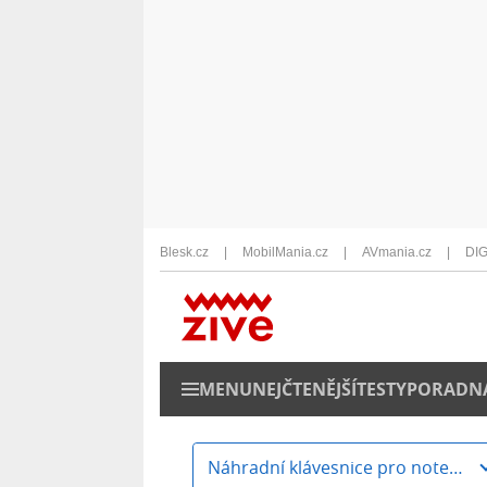
Blesk.cz
MobilMania.cz
AVmania.cz
DIG
MENU
NEJČTENĚJŠÍ
TESTY
PORADN
Náhradní klávesnice pro notebooky