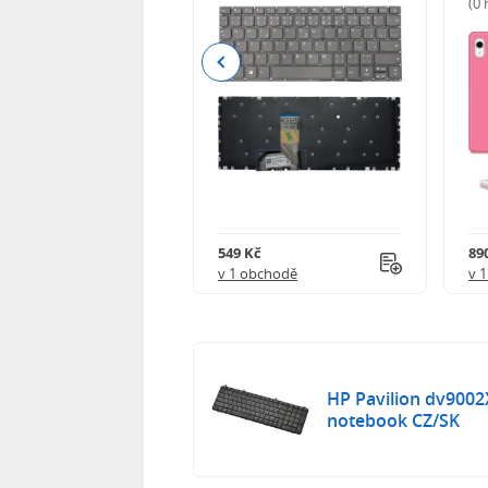
(0
Previous
Kč
549 Kč
89
obchodě
v 1 obchodě
v 
HP Pavilion dv9002
notebook CZ/SK