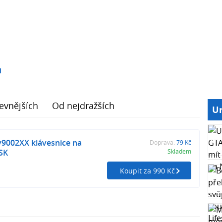
1
evnějších
Od nejdražších
Ur
v9002XX klávesnice na
Doprava:
79 Kč
SK
Skladem
Koupit za 990 Kč