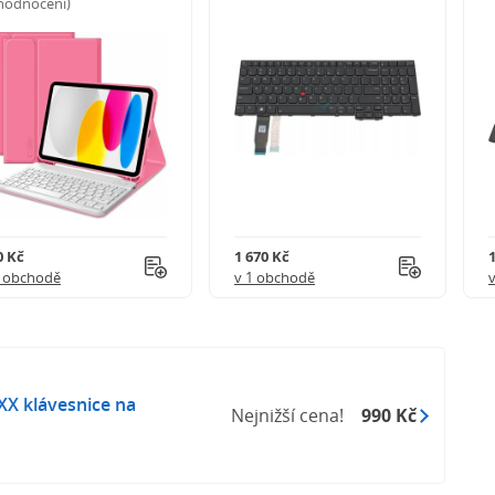
 hodnocení)
0 Kč
1 670 Kč
1 obchodě
v 1 obchodě
XX klávesnice na
Nejnižší cena!
990 Kč