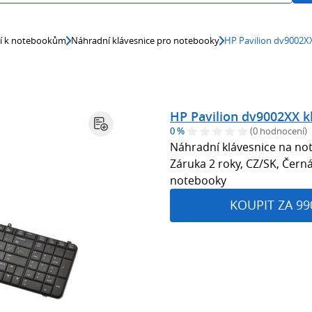
ví k notebookům
Náhradní klávesnice pro notebooky
HP Pavilion dv9002X
HP Pavilion dv9002XX k
0 %
(0 hodnocení)
Náhradní klávesnice na no
Záruka 2 roky, CZ/SK, Čern
notebooky
KOUPIT ZA 99