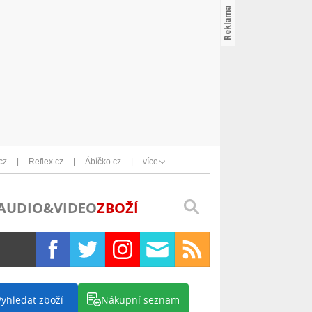
cz
Reflex.cz
Ábíčko.cz
více
AUDIO&VIDEO
ZBOŽÍ
Vyhledat zboží
Nákupní seznam