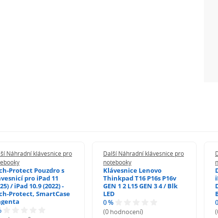
ší Náhradní klávesnice pro
Další Náhradní klávesnice pro
D
tebooky
notebooky
ch-Protect Pouzdro s
Klávesnice Lenovo
ávesnicí pro iPad 11
Thinkpad T16 P16s P16v
i
25) / iPad 10.9 (2022) -
GEN 1 2 L15 GEN 3 4 / Blk
ch-Protect, SmartCase
LED
genta
0 %
%
(0 hodnocení)