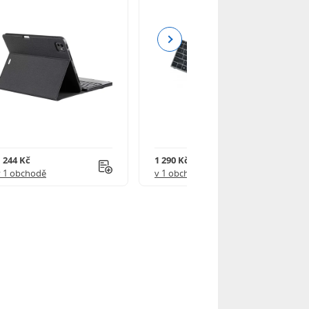
Next
1 244 Kč
1 290 Kč
v 1 obchodě
v 1 obchodě