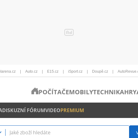
Iarena.cz
Auto.cz
E15.cz
iSport.cz
Doupě.cz
AutoRevue.
POČÍTAČE
MOBILY
TECHNIKA
HRY
A
DISKUZNÍ FÓRUM
VIDEO
PREMIUM