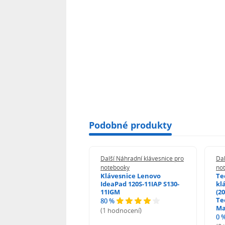
Podobné produkty
 Náhradní klávesnice pro
Další Náhradní klávesnice pro
Dal
booky
notebooky
no
esnice HP ProBook
Klávesnice Lenovo
Te
455 470 - G0 G1 G2
IdeaPad 120S-11IAP S130-
kl
11IGM
(20
Te
80 %
odnocení)
Ma
(1 hodnocení)
0 