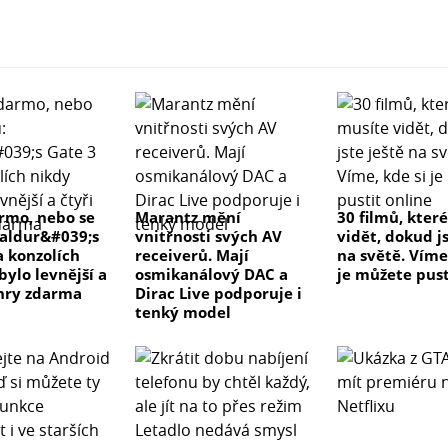
rmo, nebo se
Marantz mění
30 filmů, kter
Baldur&#039;s
vnitřnosti svých AV
vidět, dokud js
a konzolích
receiverů. Mají
na světě. Víme
bylo levnější a
osmikanálový DAC a
je můžete pust
 hry zdarma
Dirac Live podporuje i
tenký model