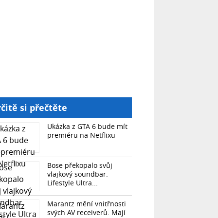
čitě si přečtěte
Ukázka z GTA 6 bude mít
premiéru na Netflixu
Bose překopalo svůj
vlajkový soundbar.
Lifestyle Ultra...
Marantz mění vnitřnosti
svých AV receiverů. Mají