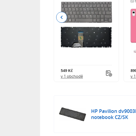
(0
Previous
Kč
549 Kč
89
obchodě
v 1 obchodě
v 
HP Pavilion dv9003
notebook CZ/SK