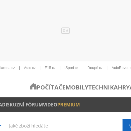
Iarena.cz
Auto.cz
E15.cz
iSport.cz
Doupě.cz
AutoRevue.
POČÍTAČE
MOBILY
TECHNIKA
HRY
A
DISKUZNÍ FÓRUM
VIDEO
PREMIUM