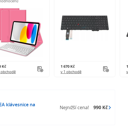
 hodnocení)
0 Kč
1 670 Kč
1 obchodě
v 1 obchodě
EA klávesnice na
Nejnižší cena!
990 Kč