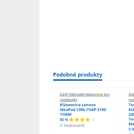
Podobné produkty
 Náhradní klávesnice pro
Další Náhradní klávesnice pro
Dal
booky
notebooky
no
esnice HP ProBook
Klávesnice Lenovo
Te
455 470 - G0 G1 G2
IdeaPad 120S-11IAP S130-
kl
11IGM
(20
Te
80 %
odnocení)
Ma
(1 hodnocení)
0 