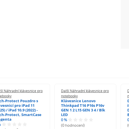
ší Náhradní klávesnice pro
Další Náhradní klávesnice pro
D
tebooky
notebooky
ch-Protect Pouzdro s
Klávesnice Lenovo
ávesnicí pro iPad 11
Thinkpad T16 P16s P16v
i
25) / iPad 10.9 (2022) -
GEN 1 2 L15 GEN 3 4 / Blk
ch-Protect, SmartCase
LED
genta
0 %
%
(0 hodnocení)