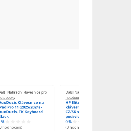
alší Náhradní klávesnice pro
Další Náhradní klávesnice pro
notebooky
notebooky
DuxDucis Klávesnice na
HP EliteBook 840 G6
Pad Pro 11 (2025/2024) -
klávesnice na notebook
DuxDucis, TK Keyboard
CZ/SK stříbrný rámeček,
Black
podsvícená, Trackpoint
0 %
0 %
(0 hodnocení)
(0 hodnocení)