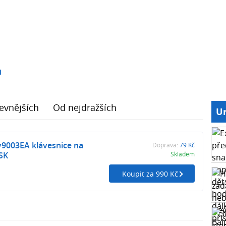
1
evnějších
Od nejdražších
Ur
v9003EA klávesnice na
Doprava:
79 Kč
SK
Skladem
Koupit za 990 Kč