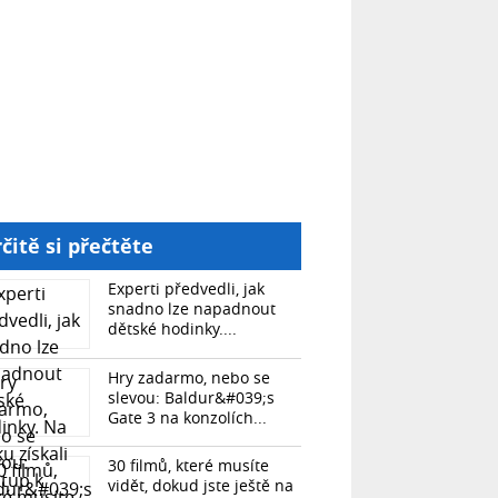
čitě si přečtěte
Experti předvedli, jak
snadno lze napadnout
dětské hodinky....
Hry zadarmo, nebo se
slevou: Baldur&#039;s
Gate 3 na konzolích...
30 filmů, které musíte
vidět, dokud jste ještě na