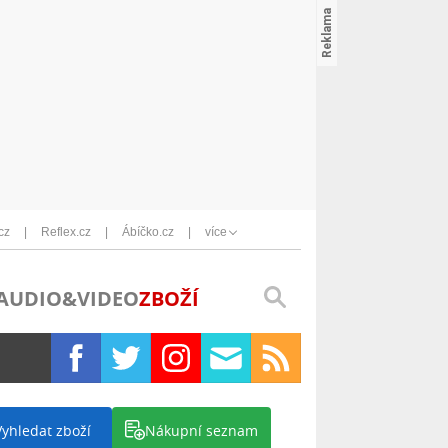
cz
Reflex.cz
Ábíčko.cz
více
AUDIO&VIDEO
ZBOŽÍ
Vyhledat zboží
Nákupní seznam