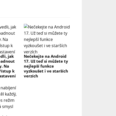
dli, jak
Nečekejte na Android
padnout
17. Už teď si můžete ty
y. Na
nejlepší funkce
řístup k
vyzkoušet i ve starších
astavení
verzích