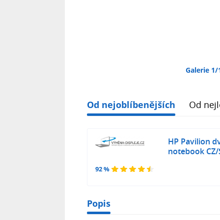
Galerie 1/
Od nejoblíbenějších
Od nejl
HP Pavilion d
notebook CZ/
92 %
Popis