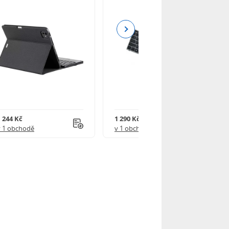
Next
1 244 Kč
1 290 Kč
v 1 obchodě
v 1 obchodě