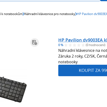
ví k notebookům
Náhradní klávesnice pro notebooky
HP Pavilion dv9003E
HP Pavilion dv9003EA k
0 %
(0 hodnocení)
Náhradní klávesnice na no
Záruka 2 roky, CZ/SK, Čern
notebooky
KOUPIT ZA 99