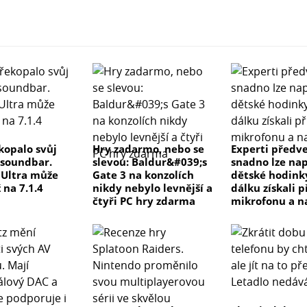
kopalo svůj
Hry zadarmo, nebo se
Experti předve
 soundbar.
slevou: Baldur&#039;s
snadno lze na
e Ultra může
Gate 3 na konzolích
dětské hodink
 na 7.1.4
nikdy nebylo levnější a
dálku získali p
čtyři PC hry zdarma
mikrofonu a n