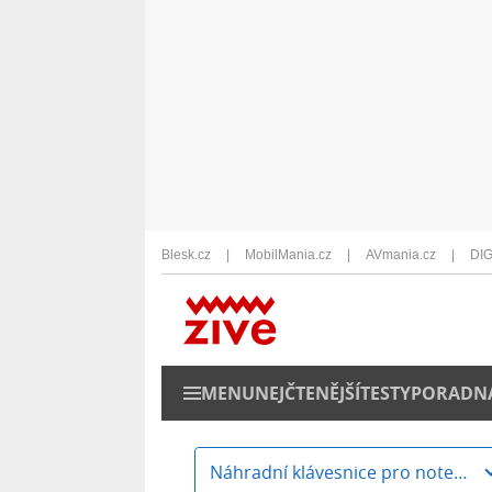
Blesk.cz
MobilMania.cz
AVmania.cz
DIG
MENU
NEJČTENĚJŠÍ
TESTY
PORADN
Náhradní klávesnice pro notebooky