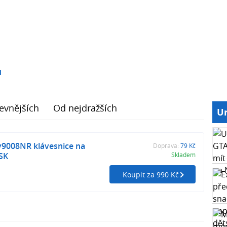
1
evnějších
Od nejdražších
Ur
v9008NR klávesnice na
Doprava:
79 Kč
SK
Skladem
Koupit za 990 Kč