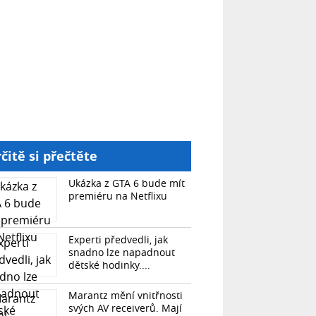
čitě si přečtěte
Ukázka z GTA 6 bude mít
premiéru na Netflixu
Experti předvedli, jak
snadno lze napadnout
dětské hodinky....
Marantz mění vnitřnosti
svých AV receiverů. Mají