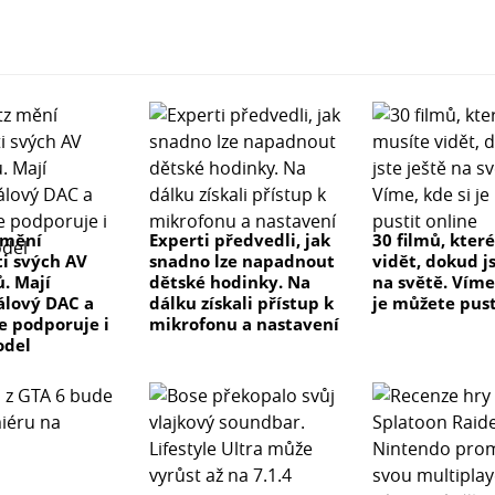
 mění
Experti předvedli, jak
30 filmů, kter
ti svých AV
snadno lze napadnout
vidět, dokud js
ů. Mají
dětské hodinky. Na
na světě. Víme
lový DAC a
dálku získali přístup k
je můžete pust
ve podporuje i
mikrofonu a nastavení
odel