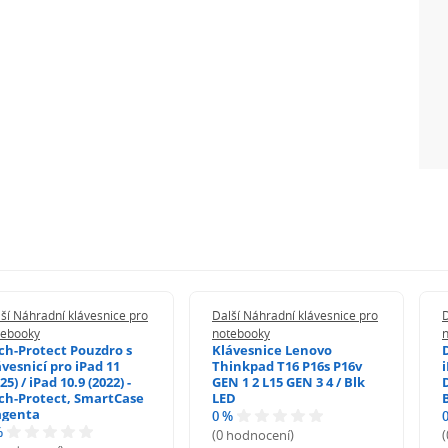
ší Náhradní klávesnice pro
Další Náhradní klávesnice pro
D
tebooky
notebooky
ch-Protect Pouzdro s
Klávesnice Lenovo
ávesnicí pro iPad 11
Thinkpad T16 P16s P16v
i
25) / iPad 10.9 (2022) -
GEN 1 2 L15 GEN 3 4 / Blk
ch-Protect, SmartCase
LED
genta
0 %
%
(0 hodnocení)