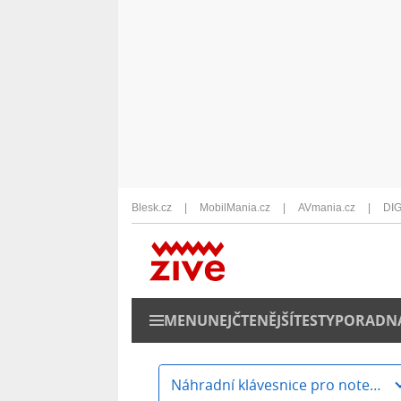
Blesk.cz
MobilMania.cz
AVmania.cz
DIG
MENU
NEJČTENĚJŠÍ
TESTY
PORADN
Náhradní klávesnice pro notebooky