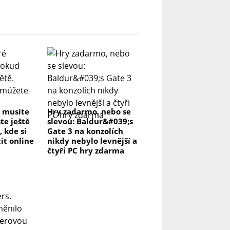
é musíte
Hry zadarmo, nebo se
te ještě
slevou: Baldur&#039;s
, kde si
Gate 3 na konzolích
it online
nikdy nebylo levnější a
čtyři PC hry zdarma