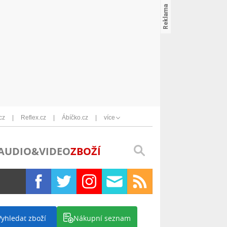
cz
Reflex.cz
Ábíčko.cz
více
AUDIO&VIDEO
ZBOŽÍ
Vyhledat zboží
Nákupní seznam