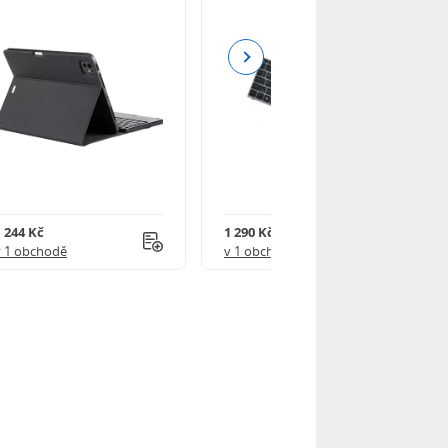
Next
1 244 Kč
1 290 Kč
v 1 obchodě
v 1 obchodě