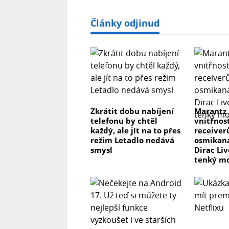
Články odjinud
Zkrátit dobu nabíjení
Marantz
telefonu by chtěl
vnitřnos
každý, ale jít na to přes
receiver
režim Letadlo nedává
osmikaná
smysl
Dirac Li
tenký m