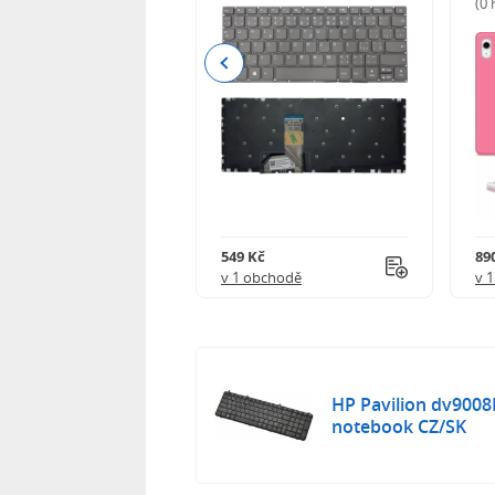
(0
Previous
Kč
549 Kč
89
obchodě
v 1 obchodě
v 
HP Pavilion dv9008
notebook CZ/SK