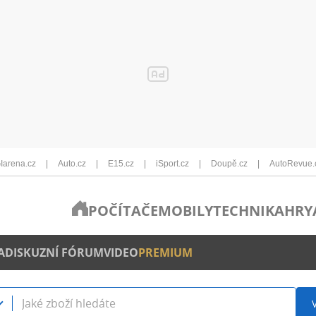
Iarena.cz
Auto.cz
E15.cz
iSport.cz
Doupě.cz
AutoRevue.
POČÍTAČE
MOBILY
TECHNIKA
HRY
A
DISKUZNÍ FÓRUM
VIDEO
PREMIUM