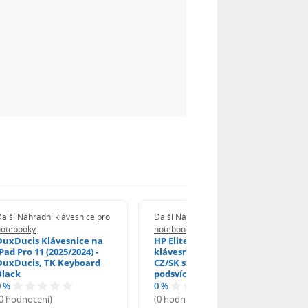
alší Náhradní klávesnice pro
Další Náhradní klávesnice pro
notebooky
notebooky
DuxDucis Klávesnice na
HP EliteBook 840 G6
Pad Pro 11 (2025/2024) -
klávesnice na notebook
DuxDucis, TK Keyboard
CZ/SK stříbrný rámeček,
Black
podsvícená, Trackpoint
0 %
0 %
(0 hodnocení)
(0 hodnocení)