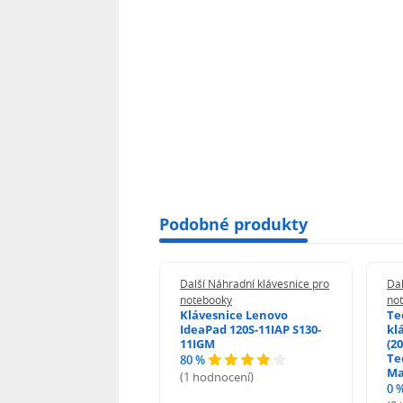
Podobné produkty
 Náhradní klávesnice pro
Další Náhradní klávesnice pro
Dal
booky
notebooky
no
esnice HP ProBook
Klávesnice Lenovo
Te
455 470 - G0 G1 G2
IdeaPad 120S-11IAP S130-
kl
11IGM
(20
Te
80 %
odnocení)
Ma
(1 hodnocení)
0 