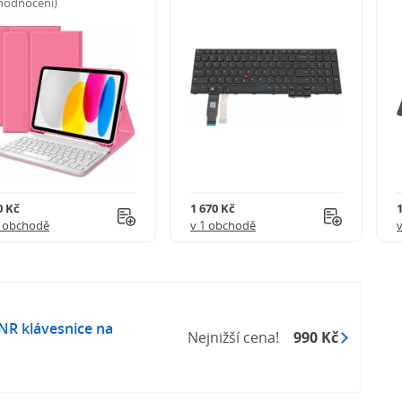
 hodnocení)
0 Kč
1 670 Kč
1 obchodě
v 1 obchodě
NR klávesnice na
Nejnižší cena!
990 Kč