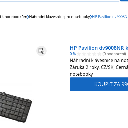
ví k notebookům
Náhradní klávesnice pro notebooky
HP Pavilion dv9008N
HP Pavilion dv9008NR k
0 %
(0 hodnocení)
Náhradní klávesnice na no
Záruka 2 roky, CZ/SK, Čern
notebooky
KOUPIT ZA 99