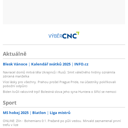
VÝBĚR
Aktuálně
Blesk Vánoce
Kalendář svátků 2025
INFO.cz
Navracel domů mrtvá těla Ukrajinců i Rusů: Smrt válečného hrdiny oznámila
zdrcená manželka
Více lásky pro všechny. Prahou prošel Prague Pride, na účastníky pokřikovali
pobožní odpůrci
Biden kvůli rakovině trpí! Bolestná slova jeho syna Huntera o šířící se nemoci
Sport
MS hokej 2025
Biatlon
Liga mistrů
ONLINE: Zlín - Bohemians 0:1. Pražané po půli vedou. Mirvald zaznamenal první
trefu v lize