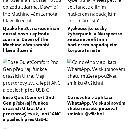
Quake ke 30. narozeninám
Vyzkoušejte český
dostal novou epizodu
kyberpunk. V Netspectre
zdarma. Dawn of the
se stanete elitním
Machine vám zamotá
hackerem napadajícím
hlavu iluzemi
korporátní sítě
Bose QuietComfort 2nd
Co nového v aplikaci
Gen přebírají funkce
WhatsApp. Ve skupinovém
dražších Ultra. Mají
chatu můžete používat
prostorový zvuk, lepší ANC
zmínku @všichni
a poslech přes USB-C