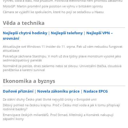
Výhřev, čidla a stačí, říká průzkum. Pokročilá elektronika není prioritou zákazníků
MotoGP: Martin proměnil pole position ve výhru v britském sprintu
Câmara se vyjádřil ke spekulacím, které ho pojí se sedačkou u Haasu
Věda a technika
Nejlepší chytré hodinky
Nejlepší telefony
Nejlepší VPN –
srovnání
Aktualizujte své Windows 11 Insider do 11. srpna. Pak už vám nebudou fungovat
aktualizace
Pokračuje záchrana Starshipu. V moři už dva týdny plave monstrum vysoké jako
sedmnáctipatrový panelák
Normálně za peníze, dnes zadarmo nebo se slevou: Univerzální čtečka, cloudová
peněženka a karetní survival
Ekonomika a byznys
Daňové přiznání
Novela zákoníku práce
Nadace EPCG
Za státní dluhy Česko platí čtvrté nejvyšší úroky v Evropské unii
Děsivý pohled na českou krajinu. Proč v Česku mizí voda a jak k tomu přispívají
rodinné bazény?
Emancipace českých miliardářů. Proč Strnad, Křetínský a Komárek nakupují
západní ikony