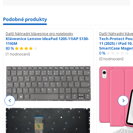
Podobné produkty
Další Náhradní klávesnice pro notebooky
Další Náhradní kláv
Klávesnice Lenovo IdeaPad 120S-11IAP S130-
Tech-Protect Pouz
11IGM
11 (2025) / iPad 10
SmartCase Mage
80 %
0 %
(1 hodnocení)
(0 hodnocení)
Previous
Next