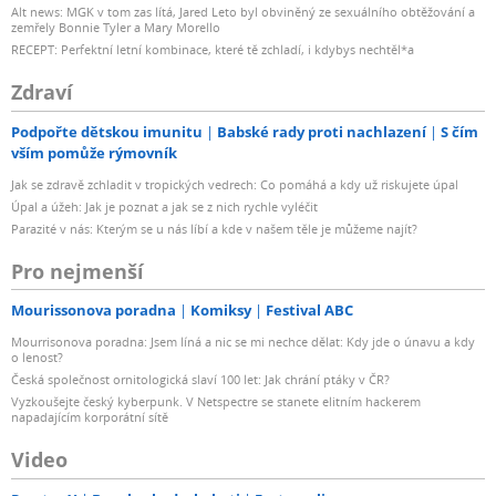
Alt news: MGK v tom zas lítá, Jared Leto byl obviněný ze sexuálního obtěžování a
zemřely Bonnie Tyler a Mary Morello
RECEPT: Perfektní letní kombinace, které tě zchladí, i kdybys nechtěl*a
Zdraví
Podpořte dětskou imunitu
Babské rady proti nachlazení
S čím
vším pomůže rýmovník
Jak se zdravě zchladit v tropických vedrech: Co pomáhá a kdy už riskujete úpal
Úpal a úžeh: Jak je poznat a jak se z nich rychle vyléčit
Parazité v nás: Kterým se u nás líbí a kde v našem těle je můžeme najít?
Pro nejmenší
Mourissonova poradna
Komiksy
Festival ABC
Mourrisonova poradna: Jsem líná a nic se mi nechce dělat: Kdy jde o únavu a kdy
o lenost?
Česká společnost ornitologická slaví 100 let: Jak chrání ptáky v ČR?
Vyzkoušejte český kyberpunk. V Netspectre se stanete elitním hackerem
napadajícím korporátní sítě
Video