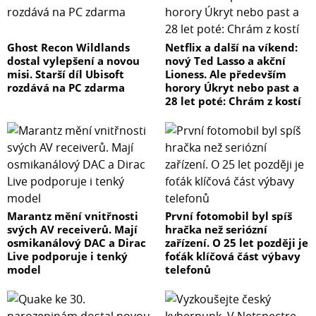
Ghost Recon Wildlands
Netflix a další na víkend:
dostal vylepšení a novou
nový Ted Lasso a akční
misi. Starší díl Ubisoft
Lioness. Ale především
rozdává na PC zdarma
horory Úkryt nebo past a
28 let poté: Chrám z kostí
Marantz mění vnitřnosti
První fotomobil byl spíš
svých AV receiverů. Mají
hračka než seriózní
osmikanálový DAC a Dirac
zařízení. O 25 let později je
Live podporuje i tenký
foťák klíčová část výbavy
model
telefonů