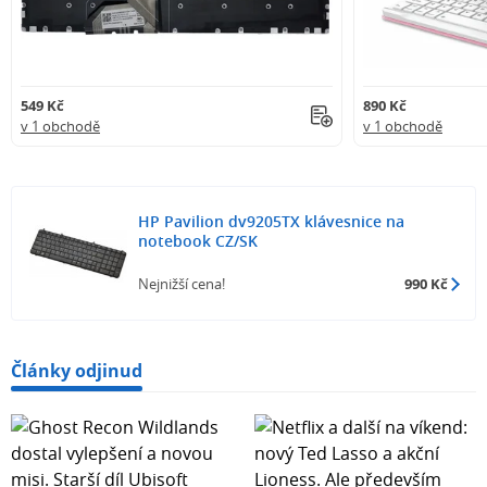
549 Kč
890 Kč
v 1 obchodě
v 1 obchodě
HP Pavilion dv9205TX klávesnice na
notebook CZ/SK
Nejnižší cena!
990 Kč
Články odjinud