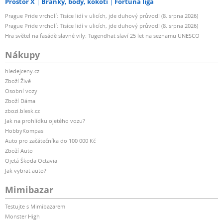
Prostor X
Branky, body, kokoti
Fortuna liga
Prague Pride vrcholí: Tisíce lidí v ulicích, jde duhový průvod! (8. srpna 2026)
Prague Pride vrcholí: Tisíce lidí v ulicích, jde duhový průvod! (8. srpna 2026)
Hra světel na fasádě slavné vily: Tugendhat slaví 25 let na seznamu UNESCO
Nákupy
hledejceny.cz
Zboží Živě
Osobní vozy
Zboží Dáma
zbozi.blesk.cz
Jak na prohlídku ojetého vozu?
HobbyKompas
Auto pro začátečníka do 100 000 Kč
Zboží Auto
Ojetá Škoda Octavia
Jak vybrat auto?
Mimibazar
Testujte s Mimibazarem
Monster High