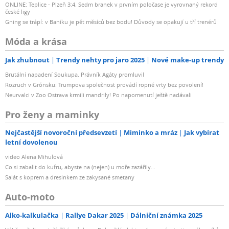
ONLINE: Teplice - Plzeň 3:4. Sedm branek v prvním poločase je vyrovnaný rekord
české ligy
Gning se trápí: v Baníku je pět měsíců bez bodu! Důvody se opakují u tří trenérů
Móda a krása
Jak zhubnout
Trendy nehty pro jaro 2025
Nové make-up trendy
Brutální napadení Soukupa. Právník Agáty promluvil
Rozruch v Grónsku: Trumpova společnost provádí ropné vrty bez povolení!
Neurvalci v Zoo Ostrava krmili mandrily! Po napomenutí ještě nadávali
Pro ženy a maminky
Nejčastější novoroční předsevzetí
Miminko a mráz
Jak vybírat
letní dovolenou
video Alena Mihulová
Co si zabalit do kufru, abyste na (nejen) u moře zazářily...
Salát s koprem a dresinkem ze zakysané smetany
Auto-moto
Alko-kalkulačka
Rallye Dakar 2025
Dálniční známka 2025