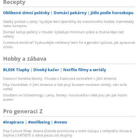
Recepty
Oblíbené zimní polévky
Domácí pekárny
Jídlo podle horoskopu
Sladký poklad u cesty: Využijte letní špendlíky do tvarohového koláče, marmelády
nebo kompotu
Domácí kečup pečený v troubě: Vyžaduje minimum práce a chutná lépe než
vařený
Cuketová zmrzlina? Vyzkoušejte nečekaný letní hit a geniální způsob, jak zpracovat
úrodu
Hobby a zábava
BLESK Tlapky
Divoký kačer
Netflix filmy a seriály
Cestovní horečka šlechty: Chuďas z Klatovska otrokářem v Jižní Americe
Filip Vondrášek: V Jižní Americe si lidé plují životem mnohem lehčeji, věci tolik
neřeší
Osvěžení ve Schladmingu: Lamy, ferraty i koulovačka v létě jsou jen pár hodin
autem
Pro generaci Z
#inspirace
#wellbeing
#news
Pop Culture Wrap: Ariana Grande promluvila o svém ústupu z veřejného života a
Sophia z KATSEYE si dává pauzu od skupiny