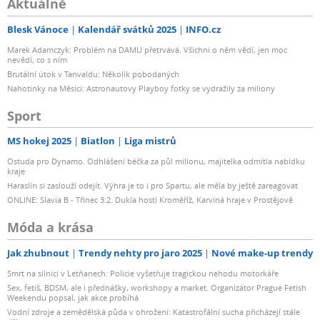
Aktuálně
Blesk Vánoce
Kalendář svátků 2025
INFO.cz
Marek Adamczyk: Problém na DAMU přetrvává. Všichni o něm vědí, jen moc
nevědí, co s ním
Brutální útok v Tanvaldu: Několik pobodaných
Nahotinky na Měsíci: Astronautovy Playboy fotky se vydražily za miliony
Sport
MS hokej 2025
Biatlon
Liga mistrů
Ostuda pro Dynamo. Odhlášení béčka za půl milionu, majitelka odmítla nabídku
kraje
Haraslín si zaslouží odejít. Výhra je to i pro Spartu, ale měla by ještě zareagovat
ONLINE: Slavia B - Třinec 3:2. Dukla hostí Kroměříž, Karviná hraje v Prostějově
Móda a krása
Jak zhubnout
Trendy nehty pro jaro 2025
Nové make-up trendy
Smrt na silnici v Letňanech: Policie vyšetřuje tragickou nehodu motorkáře
Sex, fetiš, BDSM, ale i přednášky, workshopy a market. Organizátor Prague Fetish
Weekendu popsal, jak akce probíhá
Vodní zdroje a zemědělská půda v ohrožení: Katastrofální sucha přicházejí stále