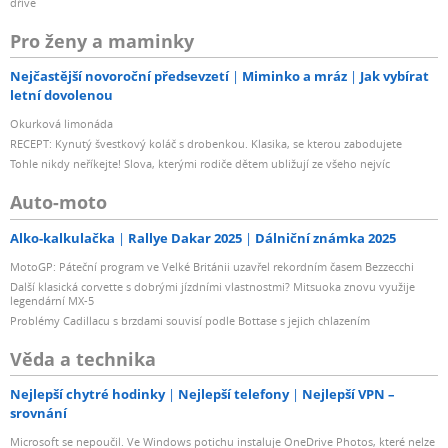
dříve
Pro ženy a maminky
Nejčastější novoroční předsevzetí
Miminko a mráz
Jak vybírat
letní dovolenou
Okurková limonáda
RECEPT: Kynutý švestkový koláč s drobenkou. Klasika, se kterou zabodujete
Tohle nikdy neříkejte! Slova, kterými rodiče dětem ubližují ze všeho nejvíc
Auto-moto
Alko-kalkulačka
Rallye Dakar 2025
Dálniční známka 2025
MotoGP: Páteční program ve Velké Británii uzavřel rekordním časem Bezzecchi
Další klasická corvette s dobrými jízdními vlastnostmi? Mitsuoka znovu využije
legendární MX-5
Problémy Cadillacu s brzdami souvisí podle Bottase s jejich chlazením
Věda a technika
Nejlepší chytré hodinky
Nejlepší telefony
Nejlepší VPN –
srovnání
Microsoft se nepoučil. Ve Windows potichu instaluje OneDrive Photos, které nelze