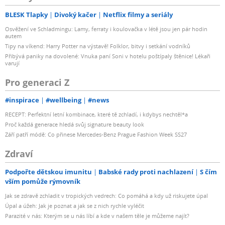
BLESK Tlapky
Divoký kačer
Netflix filmy a seriály
Osvěžení ve Schladmingu: Lamy, ferraty i koulovačka v létě jsou jen pár hodin
autem
Tipy na víkend: Harry Potter na výstavě! Folklor, bitvy i setkání vodníků
Přibývá paniky na dovolené: Vnuka paní Soni v hotelu poštípaly štěnice! Lékaři
varují
Pro generaci Z
#inspirace
#wellbeing
#news
RECEPT: Perfektní letní kombinace, které tě zchladí, i kdybys nechtěl*a
Proč každá generace hledá svůj signature beauty look
Září patří módě: Co přinese Mercedes-Benz Prague Fashion Week SS27
Zdraví
Podpořte dětskou imunitu
Babské rady proti nachlazení
S čím
vším pomůže rýmovník
Jak se zdravě zchladit v tropických vedrech: Co pomáhá a kdy už riskujete úpal
Úpal a úžeh: Jak je poznat a jak se z nich rychle vyléčit
Parazité v nás: Kterým se u nás líbí a kde v našem těle je můžeme najít?