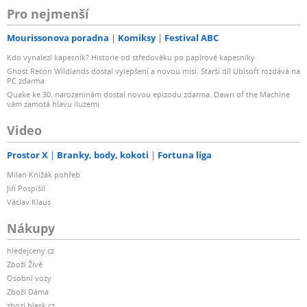
Pro nejmenší
Mourissonova poradna
Komiksy
Festival ABC
Kdo vynalezl kapesník? Historie od středověku po papírové kapesníky
Ghost Recon Wildlands dostal vylepšení a novou misi. Starší díl Ubisoft rozdává na
PC zdarma
Quake ke 30. narozeninám dostal novou epizodu zdarma. Dawn of the Machine
vám zamotá hlavu iluzemi
Video
Prostor X
Branky, body, kokoti
Fortuna liga
Milan Knížák pohřeb
Jiří Pospíšil
Václav Klaus
Nákupy
hledejceny.cz
Zboží Živě
Osobní vozy
Zboží Dáma
zbozi.blesk.cz