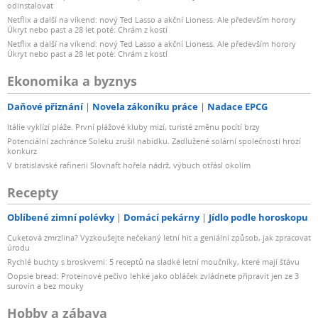
odinstalovat
Netflix a další na víkend: nový Ted Lasso a akční Lioness. Ale především horory
Úkryt nebo past a 28 let poté: Chrám z kostí
Netflix a další na víkend: nový Ted Lasso a akční Lioness. Ale především horory
Úkryt nebo past a 28 let poté: Chrám z kostí
Ekonomika a byznys
Daňové přiznání
Novela zákoníku práce
Nadace EPCG
Itálie vyklízí pláže. První plážové kluby mizí, turisté změnu pocítí brzy
Potenciální zachránce Soleku zrušil nabídku. Zadlužené solární společnosti hrozí
konkurz
V bratislavské rafinerii Slovnaft hořela nádrž, výbuch otřásl okolím
Recepty
Oblíbené zimní polévky
Domácí pekárny
Jídlo podle horoskopu
Cuketová zmrzlina? Vyzkoušejte nečekaný letní hit a geniální způsob, jak zpracovat
úrodu
Rychlé buchty s broskvemi: 5 receptů na sladké letní moučníky, které mají šťávu
Oopsie bread: Proteinové pečivo lehké jako obláček zvládnete připravit jen ze 3
surovin a bez mouky
Hobby a zábava