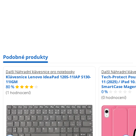
Podobné produkty
Další Náhradní klávesnice pro notebooky
Další Náhradní kláv
Klávesnice Lenovo IdeaPad 120S-11IAP S130-
Tech-Protect Pouz
11IGM
11 (2025) / iPad 10
SmartCase Mage
80 %
0 %
(1 hodnocení)
(0 hodnocení)