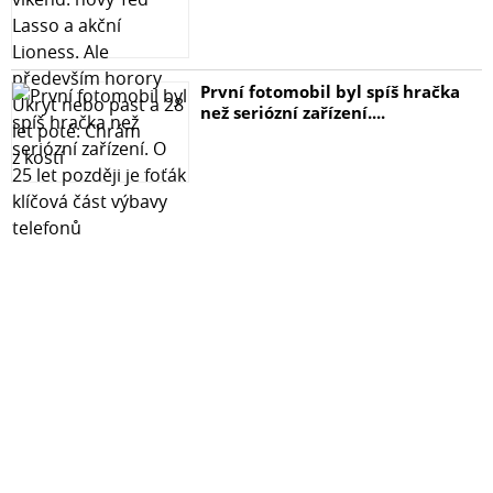
První fotomobil byl spíš hračka
než seriózní zařízení....