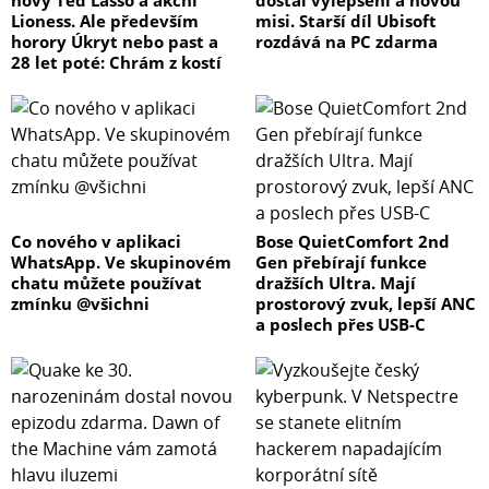
nový Ted Lasso a akční
dostal vylepšení a novou
Lioness. Ale především
misi. Starší díl Ubisoft
horory Úkryt nebo past a
rozdává na PC zdarma
28 let poté: Chrám z kostí
Co nového v aplikaci
Bose QuietComfort 2nd
WhatsApp. Ve skupinovém
Gen přebírají funkce
chatu můžete používat
dražších Ultra. Mají
zmínku @všichni
prostorový zvuk, lepší ANC
a poslech přes USB-C