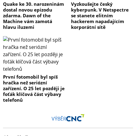
Quake ke 30. narozeninám
Vyzkoušejte český
dostal novou epizodu
kyberpunk. V Netspectre
zdarma. Dawn of the
se stanete elitním
Machine vám zamotá
hackerem napadajícím
hlavu iluzemi
korporátní sítě
První fotomobil byl spíš
hračka než seriózní
zařízení. O 25 let později je
foťák klíčová část výbavy
telefonů
VÝBĚR