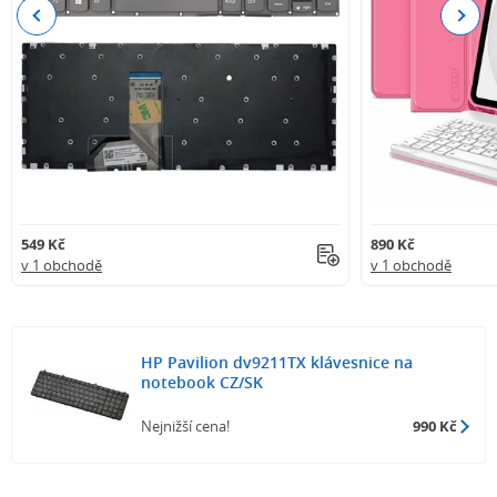
Previous
Next
549 Kč
890 Kč
v 1 obchodě
v 1 obchodě
HP Pavilion dv9211TX klávesnice na
notebook CZ/SK
Nejnižší cena!
990 Kč