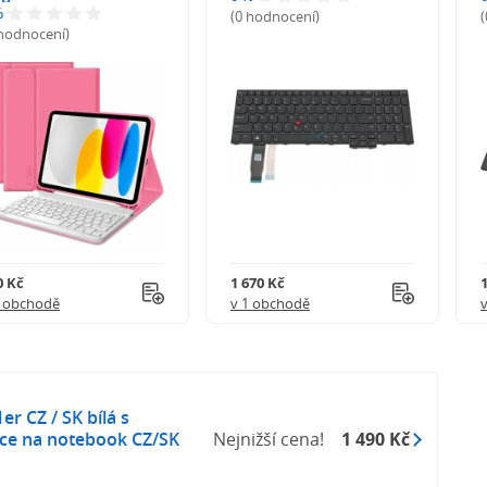
%
(0 hodnocení)
 hodnocení)
0 Kč
1 670 Kč
1 obchodě
v 1 obchodě
er CZ / SK bílá s
ce na notebook CZ/SK
Nejnižší cena!
1 490 Kč