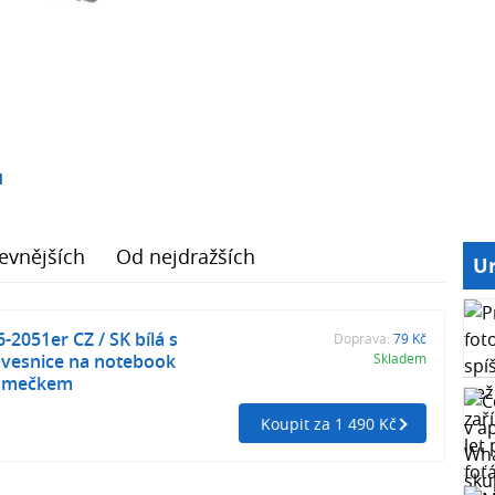
1
evnějších
Od nejdražších
Ur
-2051er CZ / SK bílá s
Doprava:
79 Kč
vesnice na notebook
Skladem
 rámečkem
Koupit za 1 490 Kč