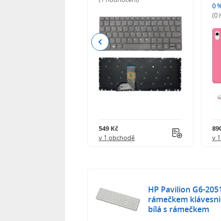
0 
(0
Previous
Kč
549 Kč
89
obchodě
v 1 obchodě
v 
HP Pavilion G6-2051
rámečkem klávesni
bílá s rámečkem