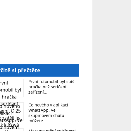
čitě si přečtěte
První fotomobil byl spíš
hračka než seriózní
zařízení....
Co nového v aplikaci
WhatsApp. Ve
skupinovém chatu
můžete...
Marantz mění vnitřnosti