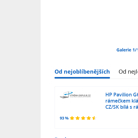
Galerie 1/
Od nejoblíbenějších
Od nejl
HP Pavilion G6
rámečkem klá
CZ/SK bílá s
93 %