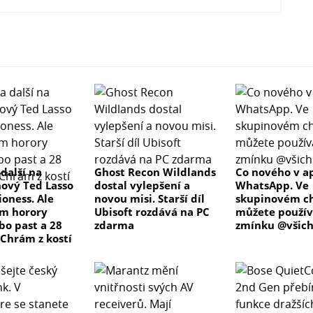
 další na
Ghost Recon Wildlands
Co nového v ap
nový Ted Lasso
dostal vylepšení a
WhatsApp. Ve
ioness. Ale
novou misi. Starší díl
skupinovém c
m horory
Ubisoft rozdává na PC
můžete použív
bo past a 28
zdarma
zmínku @všich
 Chrám z kostí