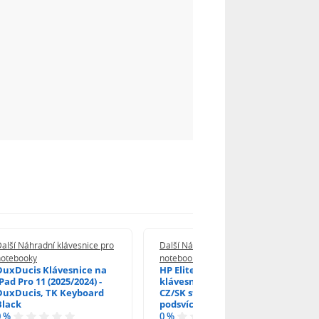
alší Náhradní klávesnice pro
Další Náhradní klávesnice pro
notebooky
notebooky
DuxDucis Klávesnice na
HP EliteBook 840 G6
Pad Pro 11 (2025/2024) -
klávesnice na notebook
DuxDucis, TK Keyboard
CZ/SK stříbrný rámeček,
Black
podsvícená, Trackpoint
0 %
0 %