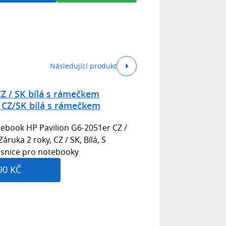
Následující produkt
CZ / SK bílá s rámečkem
 CZ/SK bílá s rámečkem
tebook HP Pavilion G6-2051er CZ /
ruka 2 roky, CZ / SK, Bílá, S
esnice pro notebooky
90 KČ