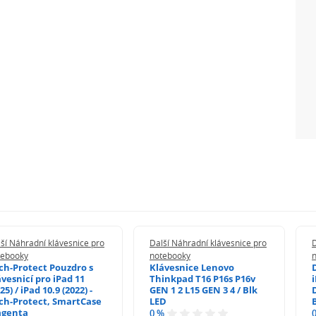
ší Náhradní klávesnice pro
Další Náhradní klávesnice pro
D
tebooky
notebooky
ch-Protect Pouzdro s
Klávesnice Lenovo
ávesnicí pro iPad 11
Thinkpad T16 P16s P16v
i
25) / iPad 10.9 (2022) -
GEN 1 2 L15 GEN 3 4 / Blk
ch-Protect, SmartCase
LED
genta
0 %