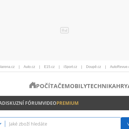
Iarena.cz
Auto.cz
E15.cz
iSport.cz
Doupě.cz
AutoRevue.
POČÍTAČE
MOBILY
TECHNIKA
HRY
A
DISKUZNÍ FÓRUM
VIDEO
PREMIUM