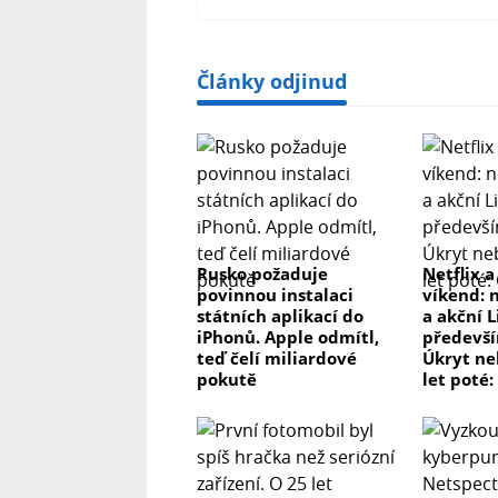
Články odjinud
Rusko požaduje
Netflix a
povinnou instalaci
víkend: 
státních aplikací do
a akční L
iPhonů. Apple odmítl,
předevší
teď čelí miliardové
Úkryt ne
pokutě
let poté: