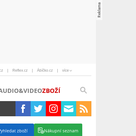
cz
Reflex.cz
Ábíčko.cz
více
AUDIO&VIDEO
ZBOŽÍ
Vyhledat zboží
Nákupní seznam