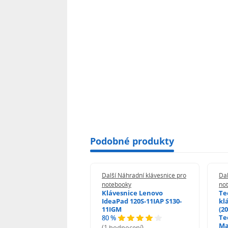
Podobné produkty
 Náhradní klávesnice pro
Další Náhradní klávesnice pro
Dal
booky
notebooky
no
esnice HP ProBook
Klávesnice Lenovo
Te
455 470 - G0 G1 G2
IdeaPad 120S-11IAP S130-
kl
11IGM
(20
Te
80 %
odnocení)
Ma
(1 hodnocení)