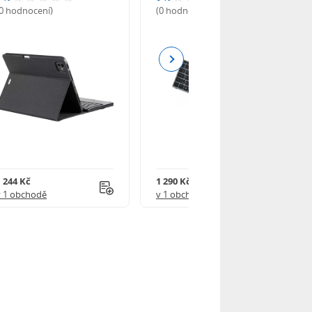
(0 hodnocení)
(0 hodnocení)
Next
1 244 Kč
1 290 Kč
v 1 obchodě
v 1 obchodě