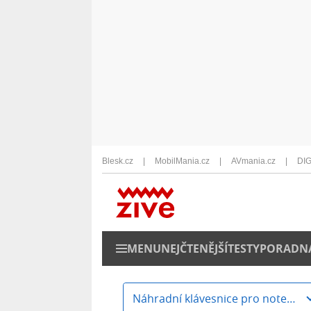
Blesk.cz
MobilMania.cz
AVmania.cz
DIG
MENU
NEJČTENĚJŠÍ
TESTY
PORADN
Náhradní klávesnice pro notebooky