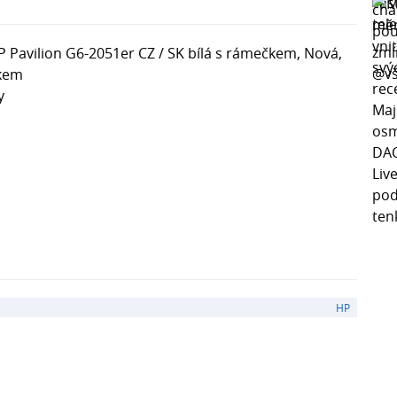
 Pavilion G6-2051er CZ / SK bílá s rámečkem, Nová,
čkem
y
HP