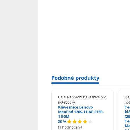
Podobné produkty
 Náhradní klávesnice pro
Další Náhradní klávesnice pro
Dal
booky
notebooky
no
esnice HP ProBook
Klávesnice Lenovo
Te
455 470 - G0 G1 G2
IdeaPad 120S-11IAP S130-
kl
11IGM
(20
Te
80 %
odnocení)
Ma
(1 hodnocení)