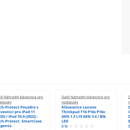
ší Náhradní klávesnice pro
Další Náhradní klávesnice pro
D
tebooky
notebooky
ch-Protect Pouzdro s
Klávesnice Lenovo
ávesnicí pro iPad 11
Thinkpad T16 P16s P16v
i
25) / iPad 10.9 (2022) -
GEN 1 2 L15 GEN 3 4 / Blk
ch-Protect, SmartCase
LED
genta
0 %