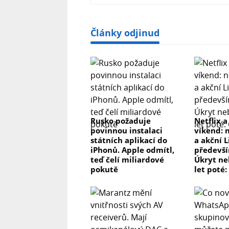
Články odjinud
Rusko požaduje
Netflix a
povinnou instalaci
víkend: 
státních aplikací do
a akční L
iPhonů. Apple odmítl,
předevší
teď čelí miliardové
Úkryt ne
pokutě
let poté: