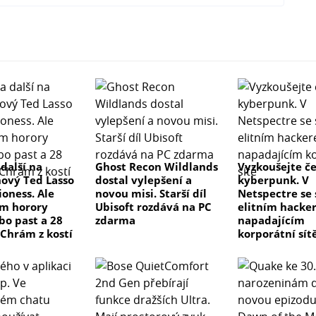
 další na
Ghost Recon Wildlands
Vyzkoušejte č
nový Ted Lasso
dostal vylepšení a
kyberpunk. V
ioness. Ale
novou misi. Starší díl
Netspectre se
m horory
Ubisoft rozdává na PC
elitním hacke
bo past a 28
zdarma
napadajícím
 Chrám z kostí
korporátní sít