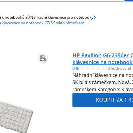
ví k notebookům
Náhradní klávesnice pro notebooky
em klávesnice na notebook CZ/SK bílá s rámečkem
HP Pavilion G6-2356er 
klávesnice na notebook
0 %
(0 hodnocení)
Náhradní klávesnice na no
SK bílá s rámečkem, Nová, Zá
rámečkem Kategorie: Kláv
KOUPIT ZA 1 4