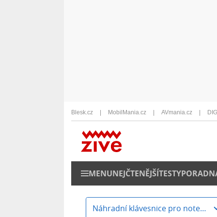
Blesk.cz
MobilMania.cz
AVmania.cz
DIG
MENU
NEJČTENĚJŠÍ
TESTY
PORADN
Náhradní klávesnice pro notebooky