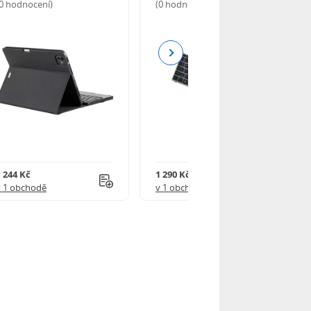
(0 hodnocení)
(0 hodnocení)
Next
1 244 Kč
1 290 Kč
v 1 obchodě
v 1 obchodě