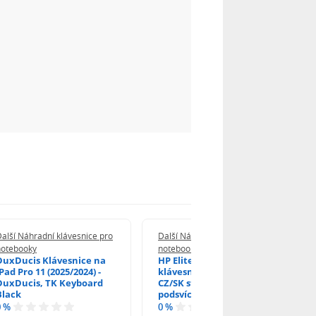
alší Náhradní klávesnice pro
Další Náhradní klávesnice pro
notebooky
notebooky
DuxDucis Klávesnice na
HP EliteBook 840 G6
Pad Pro 11 (2025/2024) -
klávesnice na notebook
DuxDucis, TK Keyboard
CZ/SK stříbrný rámeček,
Black
podsvícená, Trackpoint
0 %
0 %