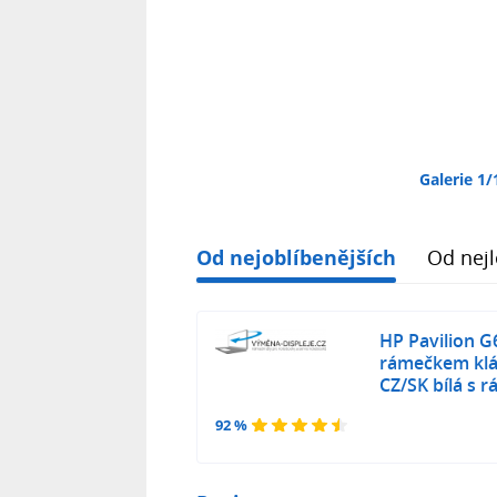
Galerie 1/
Od nejoblíbenějších
Od nejl
HP Pavilion G6
rámečkem klá
CZ/SK bílá s
92 %