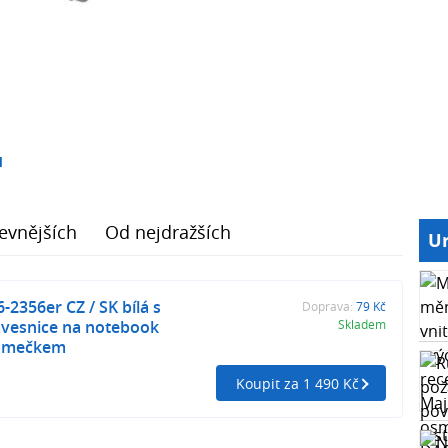
1
evnějších
Od nejdražších
Ur
-2356er CZ / SK bílá s
Doprava:
79 Kč
vesnice na notebook
Skladem
 rámečkem
Koupit za 1 490 Kč