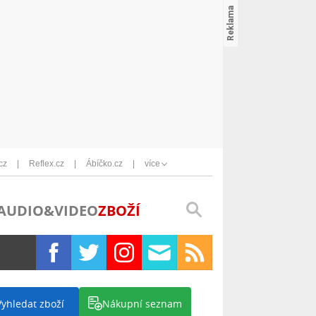
cz
Reflex.cz
Ábíčko.cz
více
AUDIO&VIDEO
ZBOŽÍ
Vyhledat zboží
Nákupní seznam