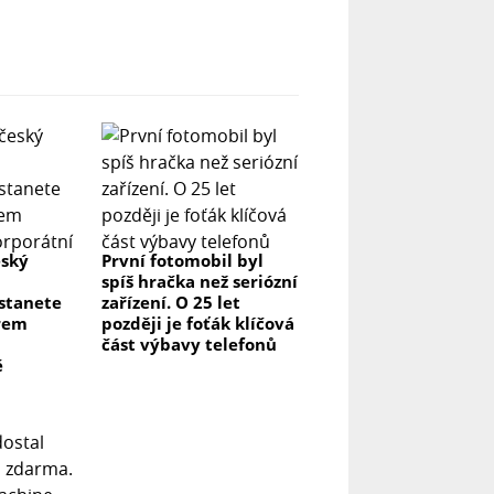
eský
První fotomobil byl
spíš hračka než seriózní
 stanete
zařízení. O 25 let
rem
později je foťák klíčová
část výbavy telefonů
ě