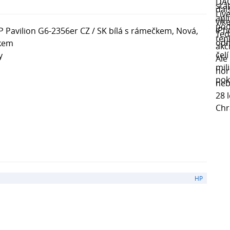
 Pavilion G6-2356er CZ / SK bílá s rámečkem, Nová,
čkem
y
HP