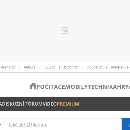
Iarena.cz
Auto.cz
E15.cz
iSport.cz
Doupě.cz
AutoRevue.
POČÍTAČE
MOBILY
TECHNIKA
HRY
A
DISKUZNÍ FÓRUM
VIDEO
PREMIUM