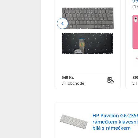
0 
(0
Previous
Kč
549 Kč
89
obchodě
v 1 obchodě
v 
HP Pavilion G6-2356
rámečkem klávesni
bílá s rámečkem