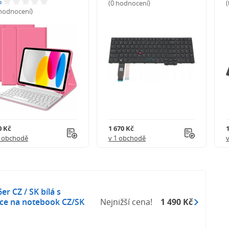
%
(0 hodnocení)
 hodnocení)
0 Kč
1 670 Kč
1 obchodě
v 1 obchodě
er CZ / SK bílá s
ce na notebook CZ/SK
Nejnižší cena!
1 490 Kč