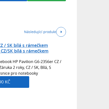
Následující produkt
CZ / SK bílá s rámečkem
 CZ/SK bílá s rámečkem
tebook HP Pavilion G6-2356er CZ /
ruka 2 roky, CZ / SK, Bílá, S
esnice pro notebooky
90 KČ