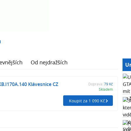
1
evnějších
Od nejdražších
Ur
KB.I170A.140 Klávesnice CZ
Doprava:
79 Kč
Skladem
Koupit za 1 090 Kč