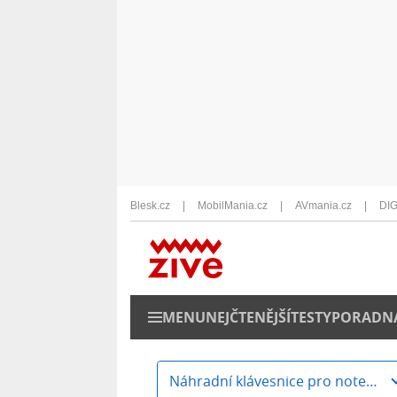
Blesk.cz
MobilMania.cz
AVmania.cz
DIG
MENU
NEJČTENĚJŠÍ
TESTY
PORADN
Náhradní klávesnice pro notebooky