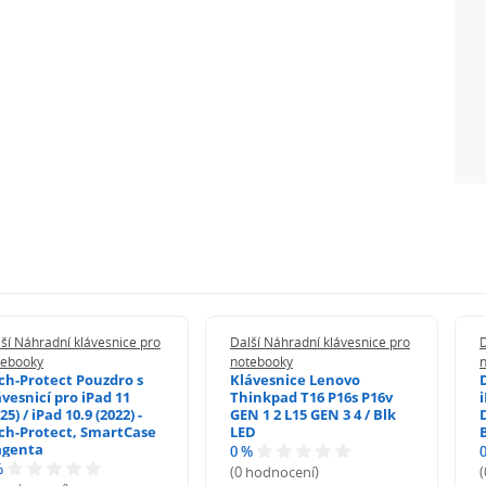
ší Náhradní klávesnice pro
Další Náhradní klávesnice pro
D
tebooky
notebooky
ch-Protect Pouzdro s
Klávesnice Lenovo
ávesnicí pro iPad 11
Thinkpad T16 P16s P16v
i
25) / iPad 10.9 (2022) -
GEN 1 2 L15 GEN 3 4 / Blk
ch-Protect, SmartCase
LED
genta
0 %
%
(0 hodnocení)