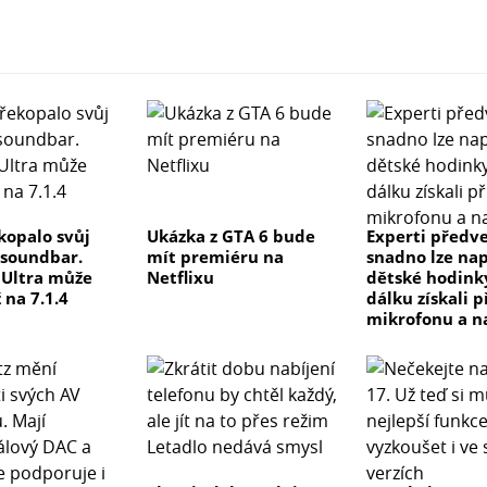
kopalo svůj
Ukázka z GTA 6 bude
Experti předve
 soundbar.
mít premiéru na
snadno lze na
e Ultra může
Netflixu
dětské hodink
 na 7.1.4
dálku získali p
mikrofonu a n