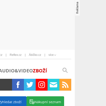
cz
Reflex.cz
Ábíčko.cz
více
AUDIO&VIDEO
ZBOŽÍ
Vyhledat zboží
Nákupní seznam