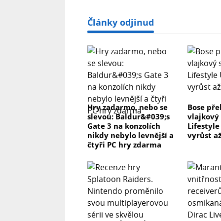
Články odjinud
Hry zadarmo, nebo se
Bose pře
slevou: Baldur&#039;s
vlajkový
Gate 3 na konzolích
Lifestyl
nikdy nebylo levnější a
vyrůst až
čtyři PC hry zdarma