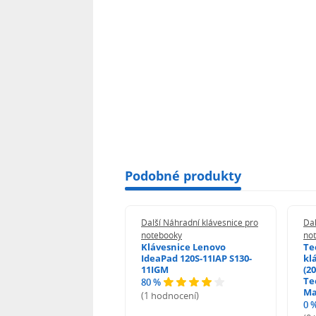
Podobné produkty
 Náhradní klávesnice pro
Další Náhradní klávesnice pro
Dal
booky
notebooky
no
esnice HP ProBook
Klávesnice Lenovo
Te
455 470 - G0 G1 G2
IdeaPad 120S-11IAP S130-
kl
11IGM
(20
Te
80 %
odnocení)
Ma
(1 hodnocení)
0 