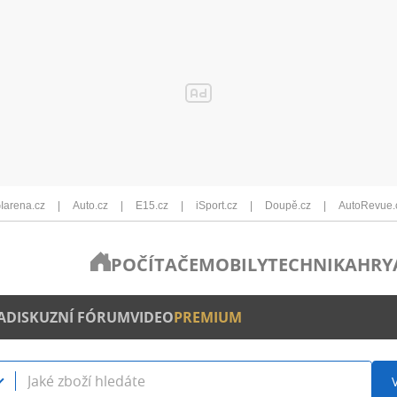
Iarena.cz
Auto.cz
E15.cz
iSport.cz
Doupě.cz
AutoRevue.
POČÍTAČE
MOBILY
TECHNIKA
HRY
A
DISKUZNÍ FÓRUM
VIDEO
PREMIUM