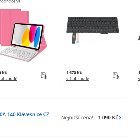
 hodnocení)
0 Kč
1 670 Kč
1 obchodě
v 1 obchodě
70A.140 Klávesnice CZ
Nejnižší cena!
1 090 Kč