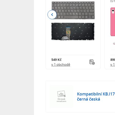
(0
Previous
Kč
549 Kč
89
obchodě
v 1 obchodě
v 
Kompatibilní KB.I1
černá česká