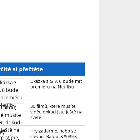
čitě si přečtěte
Ukázka z GTA 6 bude mít
premiéru na Netflixu
30 filmů, které musíte
vidět, dokud jste ještě na
světě....
Hry zadarmo, nebo se
slevou: Baldur&#039;s