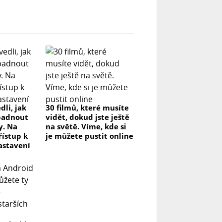
dli, jak
30 filmů, které musíte
padnout
vidět, dokud jste ještě
y. Na
na světě. Víme, kde si
řístup k
je můžete pustit online
astavení