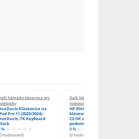
alší Náhradní klávesnice pro
Další Náhradní klávesnice pro
notebooky
notebooky
DuxDucis Klávesnice na
HP EliteBook 840 G6
Pad Pro 11 (2025/2024) -
klávesnice na notebook
DuxDucis, TK Keyboard
CZ/SK stříbrný rámeček,
Black
podsvícená, Trackpoint
0 %
0 %
(0 hodnocení)
(0 hodnocení)