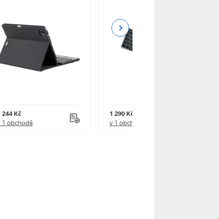
Next
1 244 Kč
1 290 Kč
v 1 obchodě
v 1 obchodě