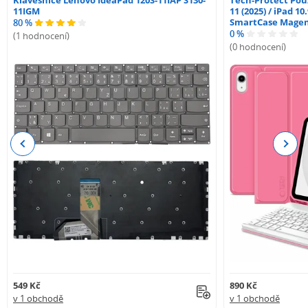
11IGM
11 (2025) / iPad 10
SmartCase Mage
80 %
0 %
(1 hodnocení)
(0 hodnocení)
Previous
Next
549 Kč
890 Kč
v 1 obchodě
v 1 obchodě