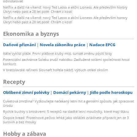
odinstalovat
Netflix a další na víkend: nový Ted Lasso a akční Lioness. Ale především horory
Úkryt nebo past a 28 let poté: Chrám z kostí
Netflix a další na víkend: nový Ted Lasso a akční Lioness. Ale především horory
Úkryt nebo past a 28 let poté: Chrám z kostí
Ekonomika a byznys
Daňové přiznání
Novela zákoníku práce
Nadace EPCG
Itálie vyklízí pláže. První plážové kluby mizí, turisté změnu pocítí brzy
Potenciální zachránce Soleku zrušil nabídku. Zadlužené solární společnosti hrozí
konkurz
V bratislavské rafinerii Slovnaft hořela nádrž, výbuch otřásl okolím
Recepty
Oblíbené zimní polévky
Domácí pekárny
Jídlo podle horoskopu
Cuketová zmrzlina? Vyzkoušejte nečekaný letní hit a geniální způsob, jak zpracovat
úrodu
Rychlé buchty s broskvemi: 5 receptů na sladké letní moučníky, které mají šťávu
Oopsie bread: Proteinové pečivo lehké jako obláček zvládnete připravit jen ze 3
surovin a bez mouky
Hobby a zábava