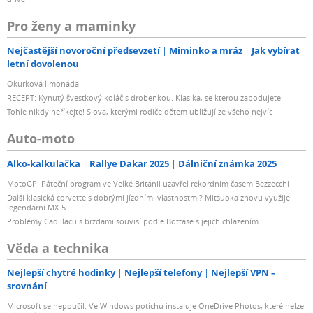
Pro ženy a maminky
Nejčastější novoroční předsevzetí
Miminko a mráz
Jak vybírat
letní dovolenou
Okurková limonáda
RECEPT: Kynutý švestkový koláč s drobenkou. Klasika, se kterou zabodujete
Tohle nikdy neříkejte! Slova, kterými rodiče dětem ubližují ze všeho nejvíc
Auto-moto
Alko-kalkulačka
Rallye Dakar 2025
Dálniční známka 2025
MotoGP: Páteční program ve Velké Británii uzavřel rekordním časem Bezzecchi
Další klasická corvette s dobrými jízdními vlastnostmi? Mitsuoka znovu využije
legendární MX-5
Problémy Cadillacu s brzdami souvisí podle Bottase s jejich chlazením
Věda a technika
Nejlepší chytré hodinky
Nejlepší telefony
Nejlepší VPN –
srovnání
Microsoft se nepoučil. Ve Windows potichu instaluje OneDrive Photos, které nelze