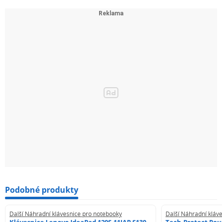
Podobné produkty
Další Náhradní klávesnice pro notebooky
Další Náhradní kláv
Klávesnice Lenovo IdeaPad 120S-11IAP S130-
Tech-Protect Pouz