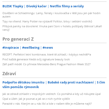
BLESK Tlapky
Divoký kačer
Netflix filmy a seriály
Osvěžení ve Schladmingu: Lamy, ferraty i koulovačka v létě jsou jen pár hodin
autem
Tipy na víkend: Harry Potter na výstavě! Folklor, bitvy i setkání vodníků
Přibývá paniky na dovolené: Vnuka paní Soni v hotelu poštípaly štěnice! Lékaři
varují
Pro generaci Z
#inspirace
#wellbeing
#news
RECEPT: Perfektní letní kombinace, které tě zchladí, i kdybys nechtěl*a
Proč každá generace hledá svůj signature beauty look
Září patří módě: Co přinese Mercedes-Benz Prague Fashion Week SS27
Zdraví
Podpořte dětskou imunitu
Babské rady proti nachlazení
S čím
vším pomůže rýmovník
Jak se zdravě zchladit v tropických vedrech: Co pomáhá a kdy už riskujete úpal
Úpal a úžeh: Jak je poznat a jak se z nich rychle vyléčit
Parazité v nás: Kterým se u nás líbí a kde v našem těle je můžeme najít?