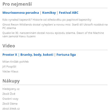
Pro nejmenší
Mourissonova poradna
Komiksy
Festival ABC
Kdo vynalezl kapesník? Historie od středověku po papírové kapesníky
Ghost Recon Wildlands dostal vylepšení a novou misi. Starší díl Ubisoft rozdává na
PC zdarma
Quake ke 30. narozeninám dostal novou epizodu zdarma. Dawn of the Machine
vám zamotá hlavu iluzemi
Video
Prostor X
Branky, body, kokoti
Fortuna liga
Milan Knížák pohřeb
Jiří Pospíšil
Václav Klaus
Nákupy
hledejceny.cz
Zboží Živě
Osobní vozy
Zboží Dáma
zbozi.blesk.cz