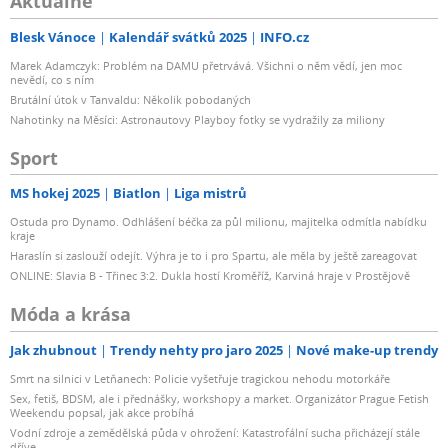
Aktuálně
Blesk Vánoce
Kalendář svátků 2025
INFO.cz
Marek Adamczyk: Problém na DAMU přetrvává. Všichni o něm vědí, jen moc
nevědí, co s ním
Brutální útok v Tanvaldu: Několik pobodaných
Nahotinky na Měsíci: Astronautovy Playboy fotky se vydražily za miliony
Sport
MS hokej 2025
Biatlon
Liga mistrů
Ostuda pro Dynamo. Odhlášení béčka za půl milionu, majitelka odmítla nabídku
kraje
Haraslín si zaslouží odejít. Výhra je to i pro Spartu, ale měla by ještě zareagovat
ONLINE: Slavia B - Třinec 3:2. Dukla hostí Kroměříž, Karviná hraje v Prostějově
Móda a krása
Jak zhubnout
Trendy nehty pro jaro 2025
Nové make-up trendy
Smrt na silnici v Letňanech: Policie vyšetřuje tragickou nehodu motorkáře
Sex, fetiš, BDSM, ale i přednášky, workshopy a market. Organizátor Prague Fetish
Weekendu popsal, jak akce probíhá
Vodní zdroje a zemědělská půda v ohrožení: Katastrofální sucha přicházejí stále
dříve