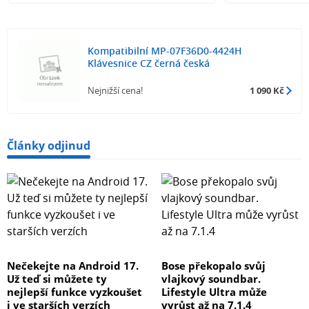
Kompatibilní MP-07F36D0-4424H
Klávesnice CZ černá česká
Nejnižší cena!
1 090 Kč
Články odjinud
Nečekejte na Android 17.
Bose překopalo svůj
Už teď si můžete ty
vlajkový soundbar.
nejlepší funkce vyzkoušet
Lifestyle Ultra může
i ve starších verzích
vyrůst až na 7.1.4