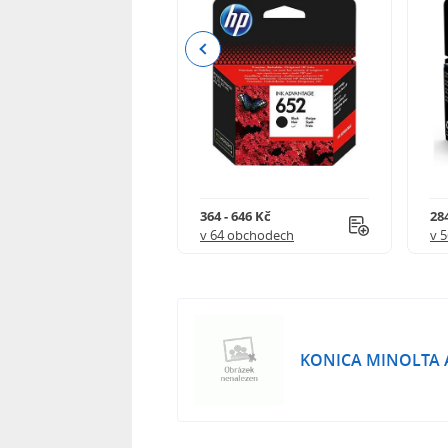
Previous
 901 Kč
364 - 646 Kč
284
 obchodech
v 64 obchodech
v 
KONICA MINOLTA 