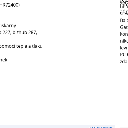
HR72400)
tiskárny
b 227, bizhub 287,
 pomocí tepla a tlaku
ánek