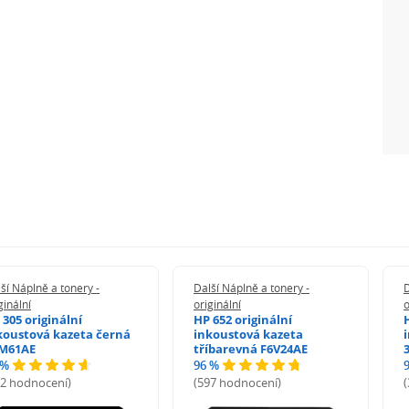
ší Náplně a tonery -
Další Náplně a tonery -
D
ginální
originální
o
 305 originální
HP 652 originální
koustová kazeta černá
inkoustová kazeta
M61AE
tříbarevná F6V24AE
 %
96 %
72 hodnocení)
(597 hodnocení)