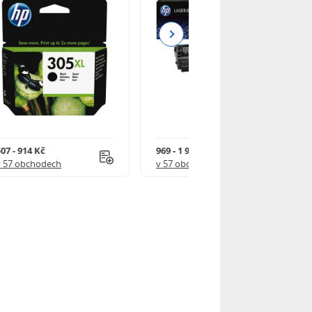
Next
07 - 914 Kč
969 - 1 918 Kč
v 57 obchodech
v 57 obchodech