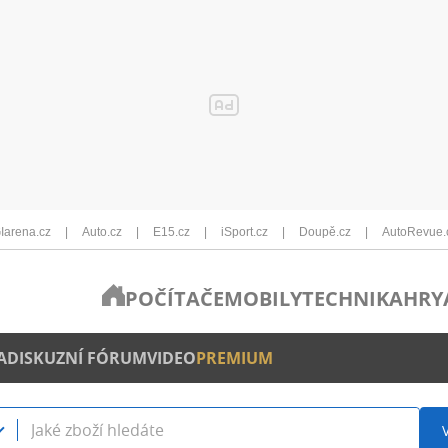
Iarena.cz
Auto.cz
E15.cz
iSport.cz
Doupě.cz
AutoRevue.
POČÍTAČE
MOBILY
TECHNIKA
HRY
A
DISKUZNÍ FÓRUM
VIDEO
PREMIUM