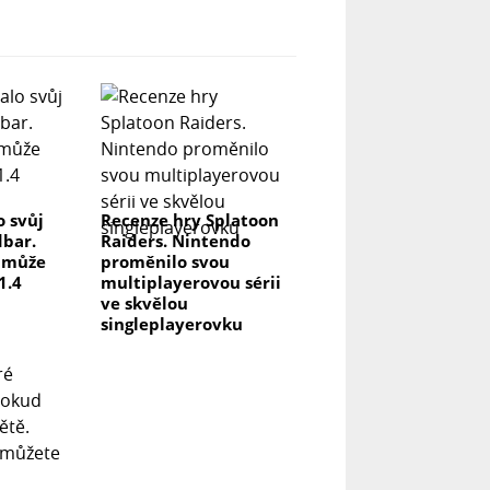
o svůj
Recenze hry Splatoon
dbar.
Raiders. Nintendo
a může
proměnilo svou
1.4
multiplayerovou sérii
ve skvělou
singleplayerovku