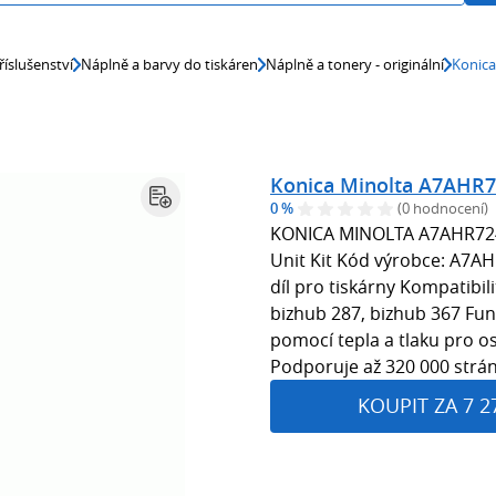
říslušenství
Náplně a barvy do tiskáren
Náplně a tonery - originální
Konica
Konica Minolta A7AHR72
0 %
(0 hodnocení)
KONICA MINOLTA A7AHR724
Unit Kit Kód výrobce: A7AH
díl pro tiskárny Kompatibil
bizhub 287, bizhub 367 Funk
pomocí tepla a tlaku pro os
Podporuje až 320 000 strá
KOUPIT ZA 7 2