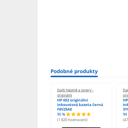
Podobné produkty
 Náplně a tonery -
Další Náplně a tonery -
Dal
nální
originální
ori
her TNB023 -
HP 652 originální
HP
inální
inkoustová kazeta černá
in
F6V25AE
3Y
95 %
94
hodnocení)
(1 820 hodnocení)
(4