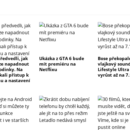
ředvedli, jak
Ukázka z GTA 6 bude
Bose překopal
ze napadnout
mít premiéru na
vlajkový soun
odinky. Na
Netflixu
Lifestyle Ultr
kali přístup k
vyrůst až na 7.
u a nastavení