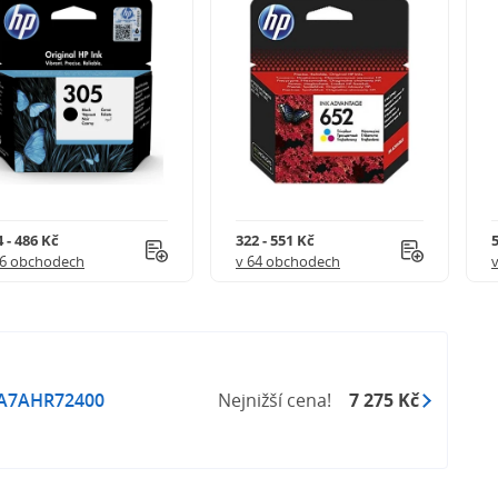
 - 486 Kč
322 - 551 Kč
5
56 obchodech
v 64 obchodech
A7AHR72400
Nejnižší cena!
7 275 Kč