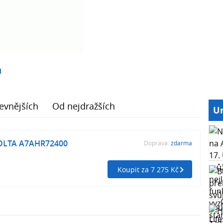
1
evnějších
Od nejdražších
Ur
OLTA A7AHR72400
Doprava:
zdarma
Koupit za 7 275 Kč