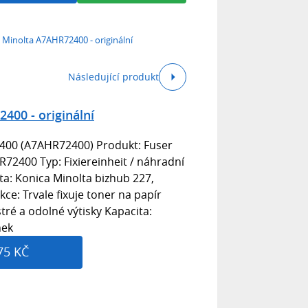
 Minolta A7AHR72400 - originální
Následující produkt
400 - originální
00 (A7AHR72400) Produkt: Fuser
R72400 Typ: Fixiereinheit / náhradní
ita: Konica Minolta bizhub 227,
ce: Trvale fixuje toner na papír
tré a odolné výtisky Kapacita:
nek
75 KČ