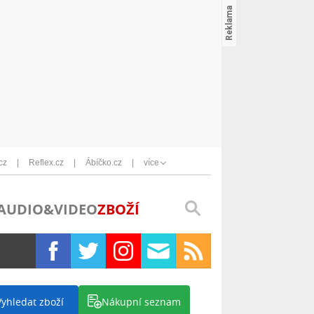
cz
Reflex.cz
Ábíčko.cz
více
AUDIO&VIDEO
ZBOŽÍ
Vyhledat zboží
Nákupní seznam