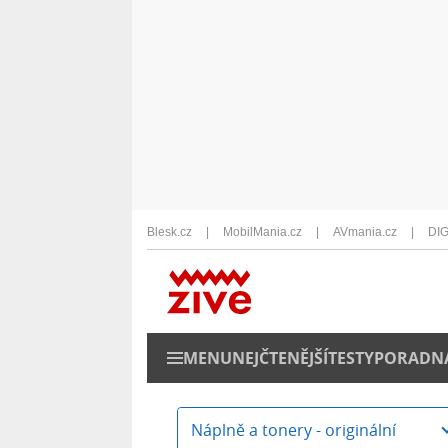
Blesk.cz
MobilMania.cz
AVmania.cz
DIG
MENU
NEJČTENĚJŠÍ
TESTY
PORADN
Náplně a tonery - originální