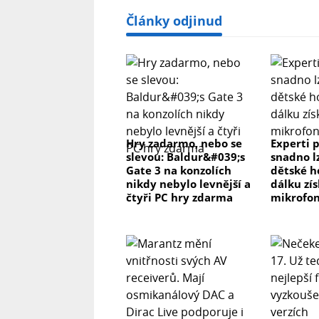
Články odjinud
Hry zadarmo, nebo se
Experti p
slevou: Baldur&#039;s
snadno l
Gate 3 na konzolích
dětské h
nikdy nebylo levnější a
dálku zís
čtyři PC hry zdarma
mikrofon