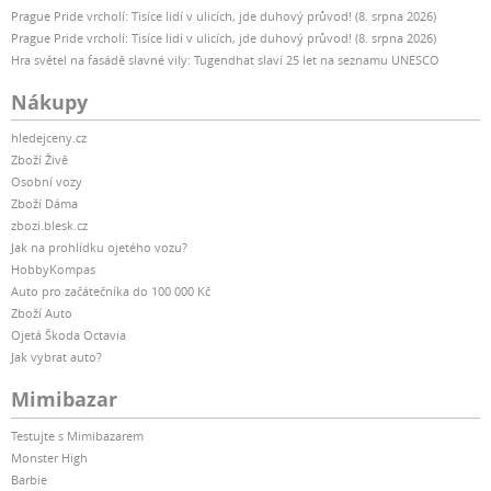
Prague Pride vrcholí: Tisíce lidí v ulicích, jde duhový průvod! (8. srpna 2026)
Prague Pride vrcholí: Tisíce lidí v ulicích, jde duhový průvod! (8. srpna 2026)
Hra světel na fasádě slavné vily: Tugendhat slaví 25 let na seznamu UNESCO
Nákupy
hledejceny.cz
Zboží Živě
Osobní vozy
Zboží Dáma
zbozi.blesk.cz
Jak na prohlídku ojetého vozu?
HobbyKompas
Auto pro začátečníka do 100 000 Kč
Zboží Auto
Ojetá Škoda Octavia
Jak vybrat auto?
Mimibazar
Testujte s Mimibazarem
Monster High
Barbie