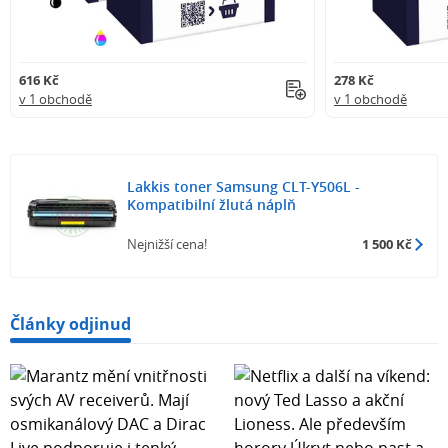
616 Kč
278 Kč
v 1 obchodě
v 1 obchodě
Lakkis toner Samsung CLT-Y506L -
Kompatibilní žlutá náplň
Nejnižší cena!
1 500 Kč
Články odjinud