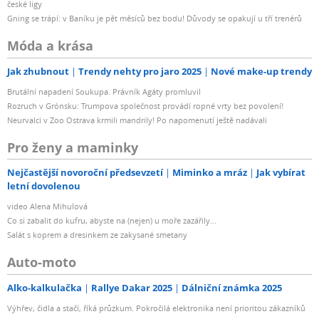
české ligy
Gning se trápí: v Baníku je pět měsíců bez bodu! Důvody se opakují u tří trenérů
Móda a krása
Jak zhubnout
Trendy nehty pro jaro 2025
Nové make-up trendy
Brutální napadení Soukupa. Právník Agáty promluvil
Rozruch v Grónsku: Trumpova společnost provádí ropné vrty bez povolení!
Neurvalci v Zoo Ostrava krmili mandrily! Po napomenutí ještě nadávali
Pro ženy a maminky
Nejčastější novoroční předsevzetí
Miminko a mráz
Jak vybírat
letní dovolenou
video Alena Mihulová
Co si zabalit do kufru, abyste na (nejen) u moře zazářily...
Salát s koprem a dresinkem ze zakysané smetany
Auto-moto
Alko-kalkulačka
Rallye Dakar 2025
Dálniční známka 2025
Výhřev, čidla a stačí, říká průzkum. Pokročilá elektronika není prioritou zákazníků