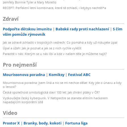
zemřely Bonnie Tyler a Mary Morello
RECEPT: Perfektní letní kombinace, které tě zchladí, i kdybys nechtěl*a
Zdraví
Podpořte dětskou imunitu
Babské rady proti nachlazení
S čím
vším pomůže rýmovník
Jak se zdravě zchladit v tropických vedrech: Co pomáhá a kdy už riskujete úpal
Úpal a úžeh: Jak je poznat a jak se z nich rychle vyléčit
Parazité v nás: Kterým se u nás líbí a kde v našem těle je můžeme najít?
Pro nejmenší
Mourissonova poradna
Komiksy
Festival ABC
Mourrisonova poradna: Jsem líná a nic se mi nechce dělat: Kdy jde o únavu a kdy
o lenost?
Česká společnost ornitologická slaví 100 let: Jak chrání ptáky v ČR?
Vyzkoušejte český kyberpunk. V Netspectre se stanete elitním hackerem
napadajícím korporátní sítě
Video
Prostor X
Branky, body, kokoti
Fortuna liga