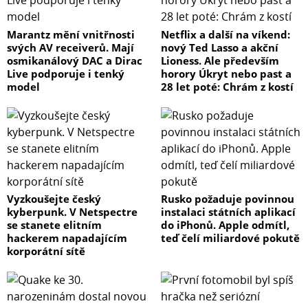
Marantz mění vnitřnosti
Netflix a další na víkend:
svých AV receiverů. Mají
nový Ted Lasso a akční
osmikanálový DAC a Dirac
Lioness. Ale především
Live podporuje i tenký
horory Úkryt nebo past a
model
28 let poté: Chrám z kostí
Vyzkoušejte český
Rusko požaduje povinnou
kyberpunk. V Netspectre
instalaci státních aplikací
se stanete elitním
do iPhonů. Apple odmítl,
hackerem napadajícím
teď čelí miliardové pokutě
korporátní sítě