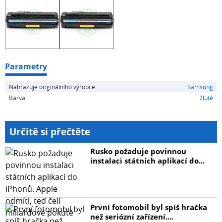
Parametry
Nahrazuje originálního výrobce
Samsung
Barva
žluté
Určitě si přečtěte
Rusko požaduje povinnou
instalaci státních aplikací do...
První fotomobil byl spíš hračka
než seriózní zařízení....