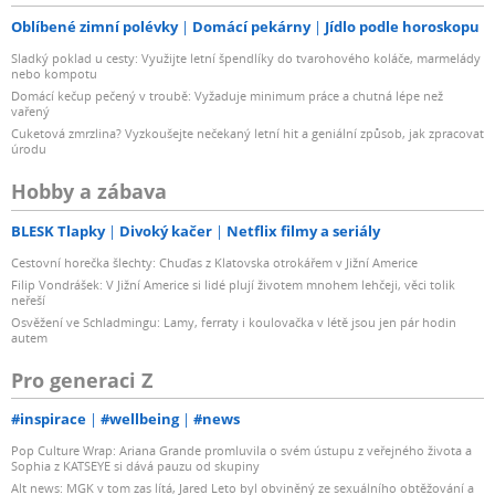
Oblíbené zimní polévky
Domácí pekárny
Jídlo podle horoskopu
Sladký poklad u cesty: Využijte letní špendlíky do tvarohového koláče, marmelády
nebo kompotu
Domácí kečup pečený v troubě: Vyžaduje minimum práce a chutná lépe než
vařený
Cuketová zmrzlina? Vyzkoušejte nečekaný letní hit a geniální způsob, jak zpracovat
úrodu
Hobby a zábava
BLESK Tlapky
Divoký kačer
Netflix filmy a seriály
Cestovní horečka šlechty: Chuďas z Klatovska otrokářem v Jižní Americe
Filip Vondrášek: V Jižní Americe si lidé plují životem mnohem lehčeji, věci tolik
neřeší
Osvěžení ve Schladmingu: Lamy, ferraty i koulovačka v létě jsou jen pár hodin
autem
Pro generaci Z
#inspirace
#wellbeing
#news
Pop Culture Wrap: Ariana Grande promluvila o svém ústupu z veřejného života a
Sophia z KATSEYE si dává pauzu od skupiny
Alt news: MGK v tom zas lítá, Jared Leto byl obviněný ze sexuálního obtěžování a