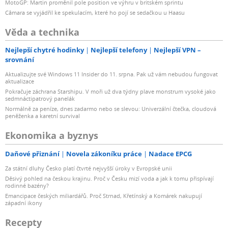
MotoGP: Martin proměnil pole position ve výhru v britském sprintu
Câmara se vyjádřil ke spekulacím, které ho pojí se sedačkou u Haasu
Věda a technika
Nejlepší chytré hodinky
Nejlepší telefony
Nejlepší VPN –
srovnání
Aktualizujte své Windows 11 Insider do 11. srpna. Pak už vám nebudou fungovat
aktualizace
Pokračuje záchrana Starshipu. V moři už dva týdny plave monstrum vysoké jako
sedmnáctipatrový panelák
Normálně za peníze, dnes zadarmo nebo se slevou: Univerzální čtečka, cloudová
peněženka a karetní survival
Ekonomika a byznys
Daňové přiznání
Novela zákoníku práce
Nadace EPCG
Za státní dluhy Česko platí čtvrté nejvyšší úroky v Evropské unii
Děsivý pohled na českou krajinu. Proč v Česku mizí voda a jak k tomu přispívají
rodinné bazény?
Emancipace českých miliardářů. Proč Strnad, Křetínský a Komárek nakupují
západní ikony
Recepty