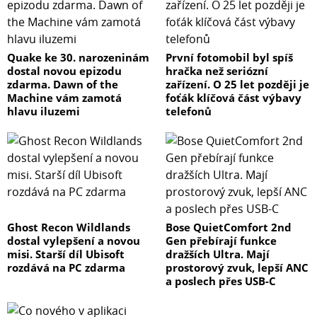
Quake ke 30. narozeninám
První fotomobil byl spíš
dostal novou epizodu
hračka než seriózní
zdarma. Dawn of the
zařízení. O 25 let později je
Machine vám zamotá
foťák klíčová část výbavy
hlavu iluzemi
telefonů
Ghost Recon Wildlands
Bose QuietComfort 2nd
dostal vylepšení a novou
Gen přebírají funkce
misi. Starší díl Ubisoft
dražších Ultra. Mají
rozdává na PC zdarma
prostorový zvuk, lepší ANC
a poslech přes USB-C