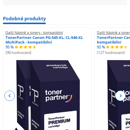
Podobné produkty
Další Náplně a tonery - kompatibilní
Další Náplně a toner
TonerPartner Canon PG-545-XL, CL-546-XL
TonerPartner Can
MultiPack - kompatibilní
kompatibilní
95 %
92 %
(90 hodnocení)
(127 hodnocení)
Previous
Next