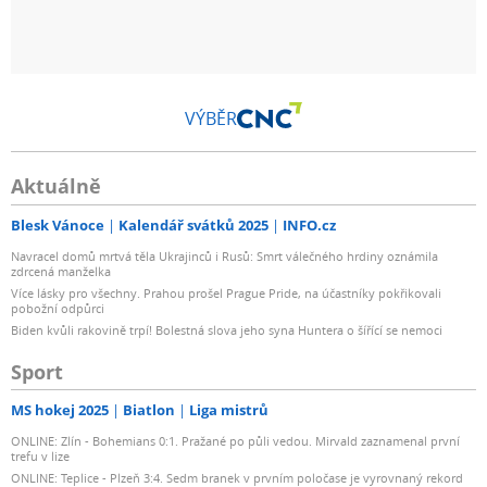
VÝBĚR
Aktuálně
Blesk Vánoce
Kalendář svátků 2025
INFO.cz
Navracel domů mrtvá těla Ukrajinců i Rusů: Smrt válečného hrdiny oznámila
zdrcená manželka
Více lásky pro všechny. Prahou prošel Prague Pride, na účastníky pokřikovali
pobožní odpůrci
Biden kvůli rakovině trpí! Bolestná slova jeho syna Huntera o šířící se nemoci
Sport
MS hokej 2025
Biatlon
Liga mistrů
ONLINE: Zlín - Bohemians 0:1. Pražané po půli vedou. Mirvald zaznamenal první
trefu v lize
ONLINE: Teplice - Plzeň 3:4. Sedm branek v prvním poločase je vyrovnaný rekord