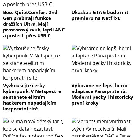
Bose QuietComfort 2nd
Ukázka z GTA 6 bude mít
Gen přebírají funkce
premiéru na Netflixu
dražších Ultra. Mají
prostorový zvuk, lepší ANC
a poslech přes USB-C
Vyzkoušejte český
Vybíráme nejlepší herní
kyberpunk. V Netspectre
adaptace Pána prstenů.
se stanete elitním
Moderní pecky i historicky
hackerem napadajícím
první kroky
korporátní sítě