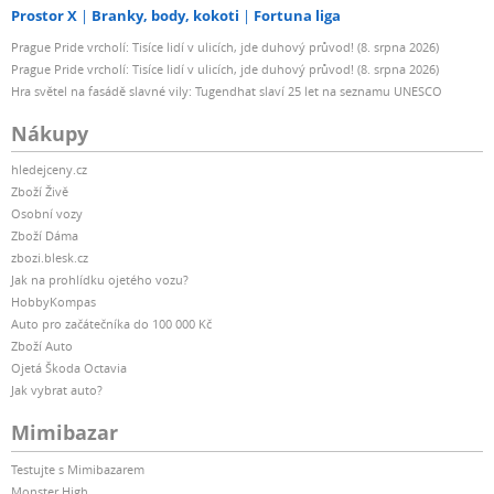
Prostor X
Branky, body, kokoti
Fortuna liga
Prague Pride vrcholí: Tisíce lidí v ulicích, jde duhový průvod! (8. srpna 2026)
Prague Pride vrcholí: Tisíce lidí v ulicích, jde duhový průvod! (8. srpna 2026)
Hra světel na fasádě slavné vily: Tugendhat slaví 25 let na seznamu UNESCO
Nákupy
hledejceny.cz
Zboží Živě
Osobní vozy
Zboží Dáma
zbozi.blesk.cz
Jak na prohlídku ojetého vozu?
HobbyKompas
Auto pro začátečníka do 100 000 Kč
Zboží Auto
Ojetá Škoda Octavia
Jak vybrat auto?
Mimibazar
Testujte s Mimibazarem
Monster High