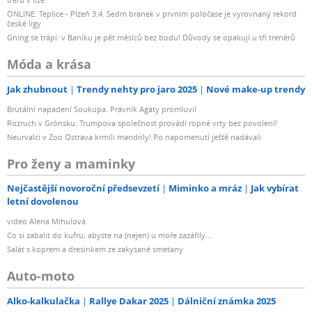
ONLINE: Teplice - Plzeň 3:4. Sedm branek v prvním poločase je vyrovnaný rekord
české ligy
Gning se trápí: v Baníku je pět měsíců bez bodu! Důvody se opakují u tří trenérů
Móda a krása
Jak zhubnout
Trendy nehty pro jaro 2025
Nové make-up trendy
Brutální napadení Soukupa. Právník Agáty promluvil
Rozruch v Grónsku: Trumpova společnost provádí ropné vrty bez povolení!
Neurvalci v Zoo Ostrava krmili mandrily! Po napomenutí ještě nadávali
Pro ženy a maminky
Nejčastější novoroční předsevzetí
Miminko a mráz
Jak vybírat
letní dovolenou
video Alena Mihulová
Co si zabalit do kufru, abyste na (nejen) u moře zazářily...
Salát s koprem a dresinkem ze zakysané smetany
Auto-moto
Alko-kalkulačka
Rallye Dakar 2025
Dálniční známka 2025