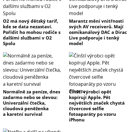
O2 má nový dětský tarif,
Marantz mění vnitřnosti
kde se data nezastaví.
svých AV receiverů. Mají
Pořídit ho mohou rodiče s
osmikanálový DAC a Dirac
dalšími službami v O2
Live podporuje i tenký
Spolu
model
Normálně za peníze, dnes
Čínští výrobci opět
zadarmo nebo se slevou:
kopírují Apple. Pět
Univerzální čtečka,
největších značek chystá
cloudová peněženka
čtvercové selfie
a karetní survival
fotoaparáty po vzoru
iPhonu