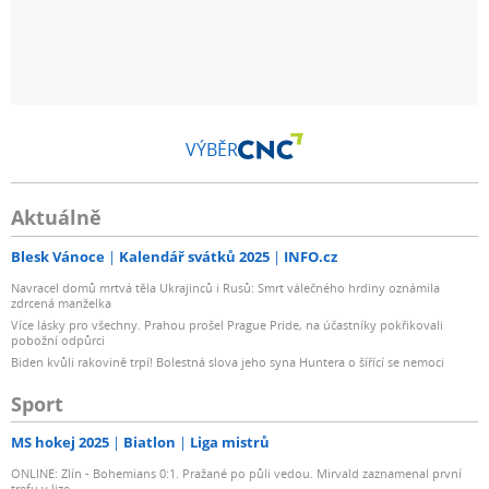
VÝBĚR
Aktuálně
Blesk Vánoce
Kalendář svátků 2025
INFO.cz
Navracel domů mrtvá těla Ukrajinců i Rusů: Smrt válečného hrdiny oznámila
zdrcená manželka
Více lásky pro všechny. Prahou prošel Prague Pride, na účastníky pokřikovali
pobožní odpůrci
Biden kvůli rakovině trpí! Bolestná slova jeho syna Huntera o šířící se nemoci
Sport
MS hokej 2025
Biatlon
Liga mistrů
ONLINE: Zlín - Bohemians 0:1. Pražané po půli vedou. Mirvald zaznamenal první
trefu v lize