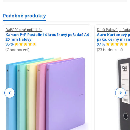
Podobné produkty
Další Pákové pořadače
Další Pákové pořad
Karton P+P Pastelini 4 kroužkový pořadač A4
Auro Kartonový p
20 mm fialový
páka, černý mra
96 %
97 %
(7 hodnocení)
(23 hodnocení)
Previous
Next