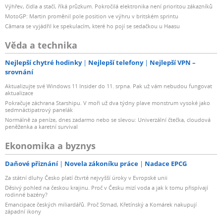
Výhřev, čidla a stačí, říká průzkum. Pokročilá elektronika není prioritou zákazníků
MotoGP: Martin proměnil pole position ve výhru v britském sprintu
Câmara se vyjádřil ke spekulacím, které ho pojí se sedačkou u Haasu
Věda a technika
Nejlepší chytré hodinky
Nejlepší telefony
Nejlepší VPN –
srovnání
Aktualizujte své Windows 11 Insider do 11. srpna. Pak už vám nebudou fungovat
aktualizace
Pokračuje záchrana Starshipu. V moři už dva týdny plave monstrum vysoké jako
sedmnáctipatrový panelák
Normálně za peníze, dnes zadarmo nebo se slevou: Univerzální čtečka, cloudová
peněženka a karetní survival
Ekonomika a byznys
Daňové přiznání
Novela zákoníku práce
Nadace EPCG
Za státní dluhy Česko platí čtvrté nejvyšší úroky v Evropské unii
Děsivý pohled na českou krajinu. Proč v Česku mizí voda a jak k tomu přispívají
rodinné bazény?
Emancipace českých miliardářů. Proč Strnad, Křetínský a Komárek nakupují
západní ikony