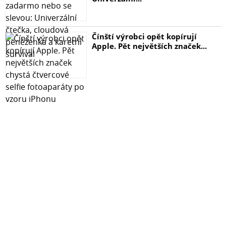
Čínští výrobci opět kopírují
Apple. Pět největších značek...