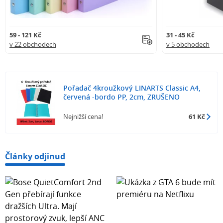
59 - 121 Kč
31 - 45 Kč
v 22 obchodech
v 5 obchodech
Pořadač 4kroužkový LINARTS Classic A4,
červená -bordo PP, 2cm, ZRUŠENO
Nejnižší cena!
61 Kč
Články odjinud