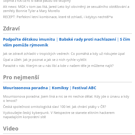
Sophia z KATSEYE si dává pauzu od skupiny
Alt news: MGK v tom zas lítá, Jared Leto byl obviněný ze sexuálního obtěžování a
zemřely Bonnie Tyler a Mary Morello
RECEPT: Perfektní letní kombinace, které tě zchladí, i kdybys nechtěl*a
Zdraví
Podpořte dětskou imunitu
Babské rady proti nachlazení
S čím
vším pomůže rýmovník
Jak se zdravě zchladit v tropických vedrech: Co pomáhá a kdy už riskujete úpal
Úpal a úžeh: Jak je poznat a jak se z nich rychle vyléčit
Parazité v nás: Kterým se u nás líbí a kde v našem těle je můžeme najít?
Pro nejmenší
Mourissonova poradna
Komiksy
Festival ABC
Mourrisonova poradna: Jsem líná a nic se mi nechce dělat: Kdy jde o únavu a kdy
o lenost?
Česká společnost ornitologická slaví 100 let: Jak chrání ptáky v ČR?
Vyzkoušejte český kyberpunk. V Netspectre se stanete elitním hackerem
napadajícím korporátní sítě
Video