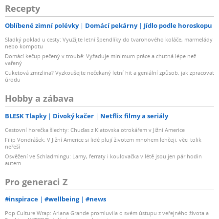
Recepty
Oblíbené zimní polévky
Domácí pekárny
Jídlo podle horoskopu
Sladký poklad u cesty: Využijte letní špendlíky do tvarohového koláče, marmelády
nebo kompotu
Domácí kečup pečený v troubě: Vyžaduje minimum práce a chutná lépe než
vařený
Cuketová zmrzlina? Vyzkoušejte nečekaný letní hit a geniální způsob, jak zpracovat
úrodu
Hobby a zábava
BLESK Tlapky
Divoký kačer
Netflix filmy a seriály
Cestovní horečka šlechty: Chuďas z Klatovska otrokářem v Jižní Americe
Filip Vondrášek: V Jižní Americe si lidé plují životem mnohem lehčeji, věci tolik
neřeší
Osvěžení ve Schladmingu: Lamy, ferraty i koulovačka v létě jsou jen pár hodin
autem
Pro generaci Z
#inspirace
#wellbeing
#news
Pop Culture Wrap: Ariana Grande promluvila o svém ústupu z veřejného života a