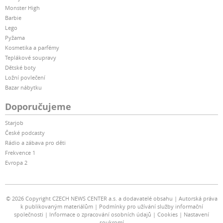
Monster High
Barbie
Lego
Pyžama
Kosmetika a parfémy
Teplákové soupravy
Dětské boty
Ložní povlečení
Bazar nábytku
Doporučujeme
Starjob
České podcasty
Rádio a zábava pro děti
Frekvence 1
Evropa 2
© 2026 Copyright CZECH NEWS CENTER a.s. a dodavatelé obsahu
Autorská práva
k publikovaným materiálům
Podmínky pro užívání služby informační
společnosti
Informace o zpracování osobních údajů
Cookies
Nastavení
soukromí