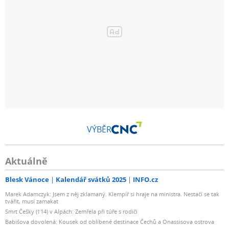
VÝBĚR
Aktuálně
Blesk Vánoce
Kalendář svátků 2025
INFO.cz
Marek Adamczyk: Jsem z něj zklamaný. Klempíř si hraje na ministra. Nestačí se tak
tvářit, musí zamakat
Smrt Češky (†14) v Alpách: Zemřela při túře s rodiči
Babišova dovolená: Kousek od oblíbené destinace Čechů a Onassisova ostrova