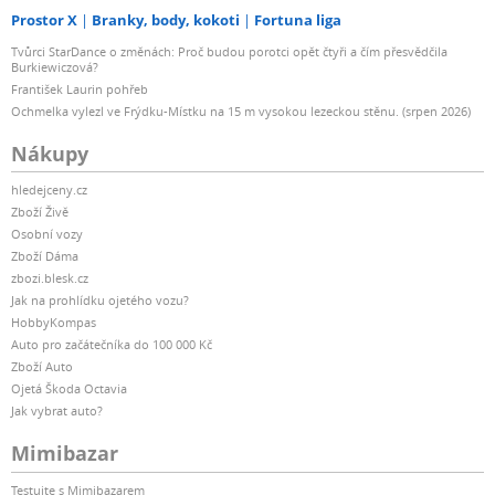
Prostor X
Branky, body, kokoti
Fortuna liga
Tvůrci StarDance o změnách: Proč budou porotci opět čtyři a čím přesvědčila
Burkiewiczová?
František Laurin pohřeb
Ochmelka vylezl ve Frýdku-Místku na 15 m vysokou lezeckou stěnu. (srpen 2026)
Nákupy
hledejceny.cz
Zboží Živě
Osobní vozy
Zboží Dáma
zbozi.blesk.cz
Jak na prohlídku ojetého vozu?
HobbyKompas
Auto pro začátečníka do 100 000 Kč
Zboží Auto
Ojetá Škoda Octavia
Jak vybrat auto?
Mimibazar
Testujte s Mimibazarem