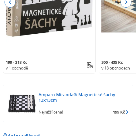
Previous
Next
199 - 218 Kč
300 - 435 Kč
v 1 obchodě
v 18 obchodech
Amparo Miranda® Magnetické šachy
13x13cm
Nejnižší cena!
199 Kč