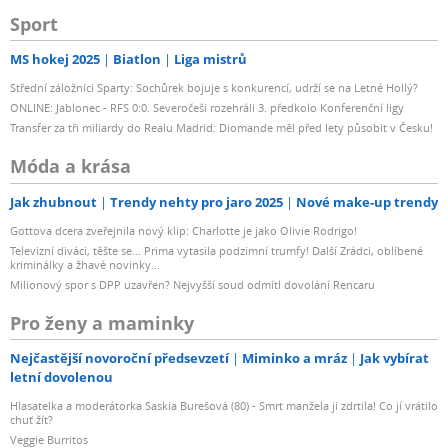
Sport
MS hokej 2025
Biatlon
Liga mistrů
Střední záložníci Sparty: Sochůrek bojuje s konkurencí, udrží se na Letné Hollý?
ONLINE: Jablonec - RFS 0:0. Severočeši rozehráli 3. předkolo Konferenční ligy
Transfer za tři miliardy do Realu Madrid: Diomande měl před lety působit v Česku!
Móda a krása
Jak zhubnout
Trendy nehty pro jaro 2025
Nové make-up trendy
Gottova dcera zveřejnila nový klip: Charlotte je jako Olivie Rodrigo!
Televizní diváci, těšte se... Prima vytasila podzimní trumfy! Další Zrádci, oblíbené
kriminálky a žhavé novinky...
Milionový spor s DPP uzavřen? Nejvyšší soud odmítl dovolání Rencaru
Pro ženy a maminky
Nejčastější novoroční předsevzetí
Miminko a mráz
Jak vybírat
letní dovolenou
Hlasatelka a moderátorka Saskia Burešová (80) - Smrt manžela ji zdrtila! Co jí vrátilo
chuť žít?
Veggie Burritos