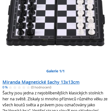
Galerie 1/1
Miranda Magnetické šachy 13x13cm
0 %
(0 hodnocení)
Šachy jsou jedna z nejoblíbenějších klasických stolních
her na světě. Získaly si mnoho příznivců různého věku ze
všech koutů světa a právem jsou označovány jako
"královská hra". Vnitřní strana slouží pro skladování