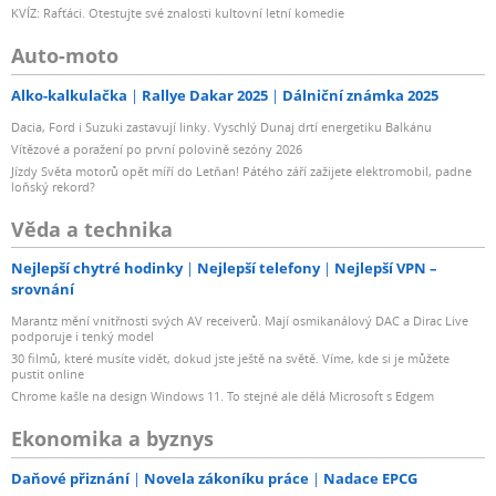
KVÍZ: Rafťáci. Otestujte své znalosti kultovní letní komedie
Auto-moto
Alko-kalkulačka
Rallye Dakar 2025
Dálniční známka 2025
Dacia, Ford i Suzuki zastavují linky. Vyschlý Dunaj drtí energetiku Balkánu
Vítězové a poražení po první polovině sezóny 2026
Jízdy Světa motorů opět míří do Letňan! Pátého září zažijete elektromobil, padne
loňský rekord?
Věda a technika
Nejlepší chytré hodinky
Nejlepší telefony
Nejlepší VPN –
srovnání
Marantz mění vnitřnosti svých AV receiverů. Mají osmikanálový DAC a Dirac Live
podporuje i tenký model
30 filmů, které musíte vidět, dokud jste ještě na světě. Víme, kde si je můžete
pustit online
Chrome kašle na design Windows 11. To stejné ale dělá Microsoft s Edgem
Ekonomika a byznys
Daňové přiznání
Novela zákoníku práce
Nadace EPCG