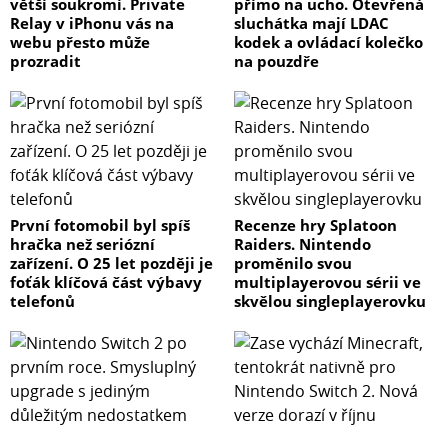
větší soukromí. Private
přímo na ucho. Otevřená
Relay v iPhonu vás na
sluchátka mají LDAC
webu přesto může
kodek a ovládací kolečko
prozradit
na pouzdře
První fotomobil byl spíš
Recenze hry Splatoon
hračka než seriózní
Raiders. Nintendo
zařízení. O 25 let později je
proměnilo svou
foťák klíčová část výbavy
multiplayerovou sérii ve
telefonů
skvělou singleplayerovku