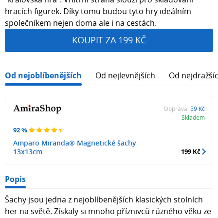
hracích figurek. Díky tomu budou tyto hry ideálním
společníkem nejen doma ale i na cestách.
KOUPIT ZA 199 KČ
Od nejoblíbenějších
Od nejlevnějších
Od nejdražší
Doprava:
59 Kč
Skladem
92 %
Amparo Miranda® Magnetické šachy
13x13cm
199 Kč
Popis
Šachy jsou jedna z nejoblíbenějších klasických stolních
her na světě. Získaly si mnoho příznivců různého věku ze