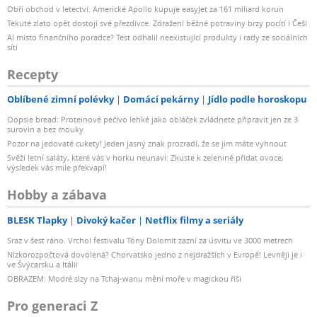
Obří obchod v letectví. Americké Apollo kupuje easyJet za 161 miliard korun
Tekuté zlato opět dostojí své přezdívce. Zdražení běžné potraviny brzy pocítí i Češi
AI místo finančního poradce? Test odhalil neexistující produkty i rady ze sociálních
sítí
Recepty
Oblíbené zimní polévky
Domácí pekárny
Jídlo podle horoskopu
Oopsie bread: Proteinové pečivo lehké jako obláček zvládnete připravit jen ze 3
surovin a bez mouky
Pozor na jedovaté cukety! Jeden jasný znak prozradí, že se jim máte vyhnout
Svěží letní saláty, které vás v horku neunaví: Zkuste k zelenině přidat ovoce,
výsledek vás mile překvapí!
Hobby a zábava
BLESK Tlapky
Divoký kačer
Netflix filmy a seriály
Sraz v šest ráno. Vrchol festivalu Tóny Dolomit zazní za úsvitu ve 3000 metrech
Nízkorozpočtová dovolená? Chorvatsko jedno z nejdražších v Evropě! Levněji je i
ve Švýcarsku a Itálii
OBRAZEM: Modré slzy na Tchaj-wanu mění moře v magickou říši
Pro generaci Z