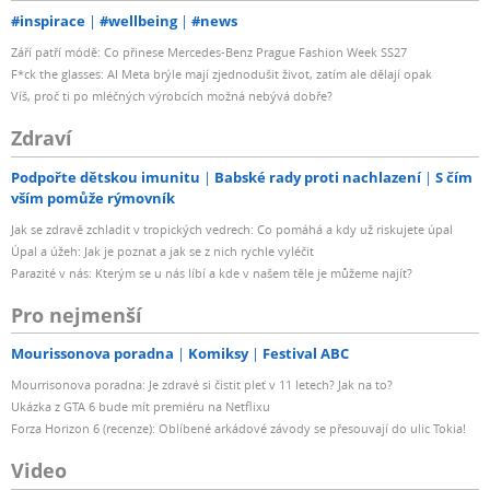
#inspirace
#wellbeing
#news
Září patří módě: Co přinese Mercedes-Benz Prague Fashion Week SS27
F*ck the glasses: AI Meta brýle mají zjednodušit život, zatím ale dělají opak
Víš, proč ti po mléčných výrobcích možná nebývá dobře?
Zdraví
Podpořte dětskou imunitu
Babské rady proti nachlazení
S čím
vším pomůže rýmovník
Jak se zdravě zchladit v tropických vedrech: Co pomáhá a kdy už riskujete úpal
Úpal a úžeh: Jak je poznat a jak se z nich rychle vyléčit
Parazité v nás: Kterým se u nás líbí a kde v našem těle je můžeme najít?
Pro nejmenší
Mourissonova poradna
Komiksy
Festival ABC
Mourrisonova poradna: Je zdravé si čistit pleť v 11 letech? Jak na to?
Ukázka z GTA 6 bude mít premiéru na Netflixu
Forza Horizon 6 (recenze): Oblíbené arkádové závody se přesouvají do ulic Tokia!
Video