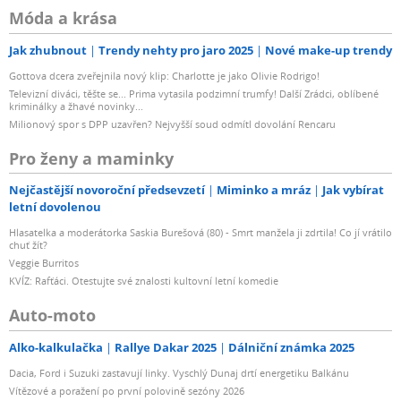
Móda a krása
Jak zhubnout
Trendy nehty pro jaro 2025
Nové make-up trendy
Gottova dcera zveřejnila nový klip: Charlotte je jako Olivie Rodrigo!
Televizní diváci, těšte se... Prima vytasila podzimní trumfy! Další Zrádci, oblíbené
kriminálky a žhavé novinky...
Milionový spor s DPP uzavřen? Nejvyšší soud odmítl dovolání Rencaru
Pro ženy a maminky
Nejčastější novoroční předsevzetí
Miminko a mráz
Jak vybírat
letní dovolenou
Hlasatelka a moderátorka Saskia Burešová (80) - Smrt manžela ji zdrtila! Co jí vrátilo
chuť žít?
Veggie Burritos
KVÍZ: Rafťáci. Otestujte své znalosti kultovní letní komedie
Auto-moto
Alko-kalkulačka
Rallye Dakar 2025
Dálniční známka 2025
Dacia, Ford i Suzuki zastavují linky. Vyschlý Dunaj drtí energetiku Balkánu
Vítězové a poražení po první polovině sezóny 2026