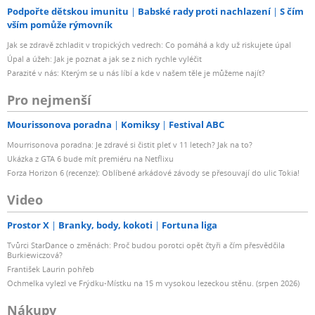
Podpořte dětskou imunitu
Babské rady proti nachlazení
S čím
vším pomůže rýmovník
Jak se zdravě zchladit v tropických vedrech: Co pomáhá a kdy už riskujete úpal
Úpal a úžeh: Jak je poznat a jak se z nich rychle vyléčit
Parazité v nás: Kterým se u nás líbí a kde v našem těle je můžeme najít?
Pro nejmenší
Mourissonova poradna
Komiksy
Festival ABC
Mourrisonova poradna: Je zdravé si čistit pleť v 11 letech? Jak na to?
Ukázka z GTA 6 bude mít premiéru na Netflixu
Forza Horizon 6 (recenze): Oblíbené arkádové závody se přesouvají do ulic Tokia!
Video
Prostor X
Branky, body, kokoti
Fortuna liga
Tvůrci StarDance o změnách: Proč budou porotci opět čtyři a čím přesvědčila
Burkiewiczová?
František Laurin pohřeb
Ochmelka vylezl ve Frýdku-Místku na 15 m vysokou lezeckou stěnu. (srpen 2026)
Nákupy