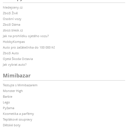
hledejceny.cz
Zboží Živě
Osobní vozy
Zboží Dáma
zbozi.blesk.cz
Jak na prohlídku ojetého vozu?
HobbyKompas
Auto pro začátečníka do 100 000 Kč
Zboží Auto
Ojetá Škoda Octavia
Jak vybrat auto?
Mimibazar
Testujte s Mimibazarem
Monster High
Barbie
Lego
Pyžama
Kosmetika a parfémy
Teplákové soupravy
Dětské boty