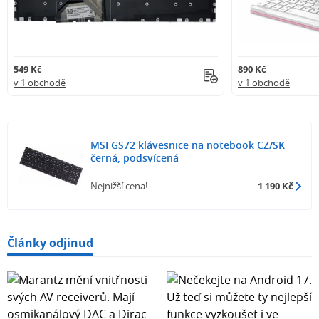
549 Kč
890 Kč
v 1 obchodě
v 1 obchodě
MSI GS72 klávesnice na notebook CZ/SK
černá, podsvícená
Nejnižší cena!
1 190 Kč
Články odjinud