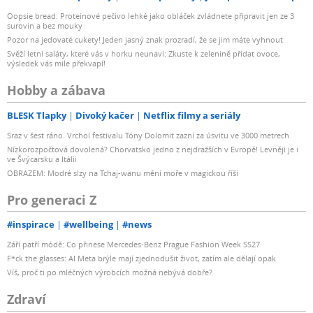
Oopsie bread: Proteinové pečivo lehké jako obláček zvládnete připravit jen ze 3
surovin a bez mouky
Pozor na jedovaté cukety! Jeden jasný znak prozradí, že se jim máte vyhnout
Svěží letní saláty, které vás v horku neunaví: Zkuste k zelenině přidat ovoce,
výsledek vás mile překvapí!
Hobby a zábava
BLESK Tlapky
Divoký kačer
Netflix filmy a seriály
Sraz v šest ráno. Vrchol festivalu Tóny Dolomit zazní za úsvitu ve 3000 metrech
Nízkorozpočtová dovolená? Chorvatsko jedno z nejdražších v Evropě! Levněji je i
ve Švýcarsku a Itálii
OBRAZEM: Modré slzy na Tchaj-wanu mění moře v magickou říši
Pro generaci Z
#inspirace
#wellbeing
#news
Září patří módě: Co přinese Mercedes-Benz Prague Fashion Week SS27
F*ck the glasses: AI Meta brýle mají zjednodušit život, zatím ale dělají opak
Víš, proč ti po mléčných výrobcích možná nebývá dobře?
Zdraví