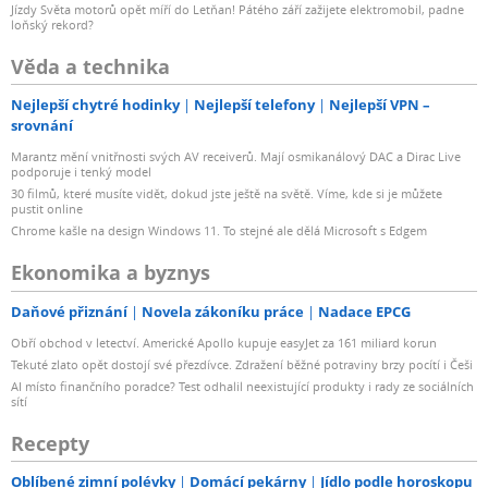
Jízdy Světa motorů opět míří do Letňan! Pátého září zažijete elektromobil, padne
loňský rekord?
Věda a technika
Nejlepší chytré hodinky
Nejlepší telefony
Nejlepší VPN –
srovnání
Marantz mění vnitřnosti svých AV receiverů. Mají osmikanálový DAC a Dirac Live
podporuje i tenký model
30 filmů, které musíte vidět, dokud jste ještě na světě. Víme, kde si je můžete
pustit online
Chrome kašle na design Windows 11. To stejné ale dělá Microsoft s Edgem
Ekonomika a byznys
Daňové přiznání
Novela zákoníku práce
Nadace EPCG
Obří obchod v letectví. Americké Apollo kupuje easyJet za 161 miliard korun
Tekuté zlato opět dostojí své přezdívce. Zdražení běžné potraviny brzy pocítí i Češi
AI místo finančního poradce? Test odhalil neexistující produkty i rady ze sociálních
sítí
Recepty
Oblíbené zimní polévky
Domácí pekárny
Jídlo podle horoskopu