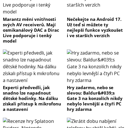
Marantz mění vnitřnosti
Nečekejte na Android 17.
svých AV receiverů. Mají
Už teď si můžete ty
osmikanálový DAC a Dirac
nejlepší funkce vyzkoušet
Live podporuje i tenký
i ve starších verzích
model
Experti předvedli, jak
Hry zadarmo, nebo se
snadno lze napadnout
slevou: Baldur&#039;s
dětské hodinky. Na dálku
Gate 3 na konzolích nikdy
získali přístup k mikrofonu
nebylo levnější a čtyři PC
a nastavení
hry zdarma