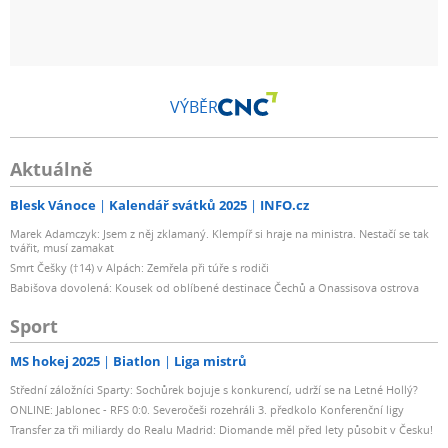
VÝBĚR
Aktuálně
Blesk Vánoce
Kalendář svátků 2025
INFO.cz
Marek Adamczyk: Jsem z něj zklamaný. Klempíř si hraje na ministra. Nestačí se tak
tvářit, musí zamakat
Smrt Češky (†14) v Alpách: Zemřela při túře s rodiči
Babišova dovolená: Kousek od oblíbené destinace Čechů a Onassisova ostrova
Sport
MS hokej 2025
Biatlon
Liga mistrů
Střední záložníci Sparty: Sochůrek bojuje s konkurencí, udrží se na Letné Hollý?
ONLINE: Jablonec - RFS 0:0. Severočeši rozehráli 3. předkolo Konferenční ligy
Transfer za tři miliardy do Realu Madrid: Diomande měl před lety působit v Česku!