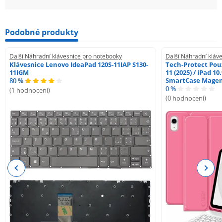
Podobné produkty
Další Náhradní klávesnice pro notebooky
Další Náhradní kláv
Klávesnice Lenovo IdeaPad 120S-11IAP S130-
Tech-Protect Pouz
11IGM
11 (2025) / iPad 10
SmartCase Mage
80 %
0 %
(1 hodnocení)
(0 hodnocení)
Previous
Next