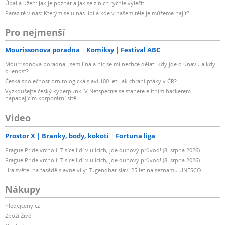
Úpal a úžeh: Jak je poznat a jak se z nich rychle vyléčit
Parazité v nás: Kterým se u nás líbí a kde v našem těle je můžeme najít?
Pro nejmenší
Mourissonova poradna
Komiksy
Festival ABC
Mourrisonova poradna: Jsem líná a nic se mi nechce dělat: Kdy jde o únavu a kdy
o lenost?
Česká společnost ornitologická slaví 100 let: Jak chrání ptáky v ČR?
Vyzkoušejte český kyberpunk. V Netspectre se stanete elitním hackerem
napadajícím korporátní sítě
Video
Prostor X
Branky, body, kokoti
Fortuna liga
Prague Pride vrcholí: Tisíce lidí v ulicích, jde duhový průvod! (8. srpna 2026)
Prague Pride vrcholí: Tisíce lidí v ulicích, jde duhový průvod! (8. srpna 2026)
Hra světel na fasádě slavné vily: Tugendhat slaví 25 let na seznamu UNESCO
Nákupy
hledejceny.cz
Zboží Živě