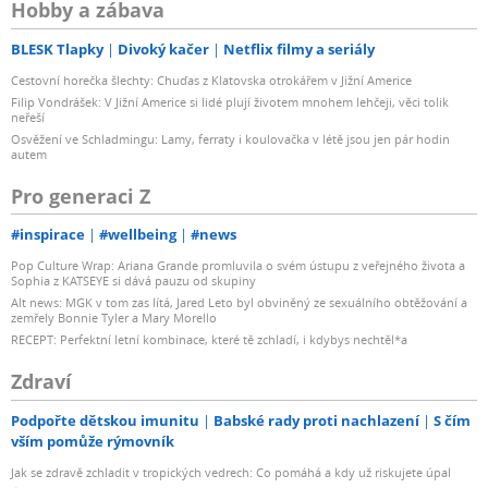
Hobby a zábava
BLESK Tlapky
Divoký kačer
Netflix filmy a seriály
Cestovní horečka šlechty: Chuďas z Klatovska otrokářem v Jižní Americe
Filip Vondrášek: V Jižní Americe si lidé plují životem mnohem lehčeji, věci tolik
neřeší
Osvěžení ve Schladmingu: Lamy, ferraty i koulovačka v létě jsou jen pár hodin
autem
Pro generaci Z
#inspirace
#wellbeing
#news
Pop Culture Wrap: Ariana Grande promluvila o svém ústupu z veřejného života a
Sophia z KATSEYE si dává pauzu od skupiny
Alt news: MGK v tom zas lítá, Jared Leto byl obviněný ze sexuálního obtěžování a
zemřely Bonnie Tyler a Mary Morello
RECEPT: Perfektní letní kombinace, které tě zchladí, i kdybys nechtěl*a
Zdraví
Podpořte dětskou imunitu
Babské rady proti nachlazení
S čím
vším pomůže rýmovník
Jak se zdravě zchladit v tropických vedrech: Co pomáhá a kdy už riskujete úpal