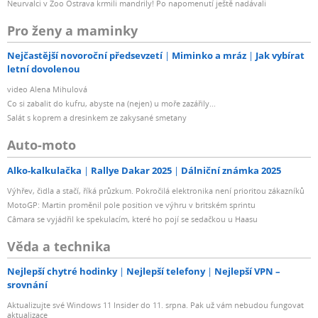
Neurvalci v Zoo Ostrava krmili mandrily! Po napomenutí ještě nadávali
Pro ženy a maminky
Nejčastější novoroční předsevzetí
Miminko a mráz
Jak vybírat
letní dovolenou
video Alena Mihulová
Co si zabalit do kufru, abyste na (nejen) u moře zazářily...
Salát s koprem a dresinkem ze zakysané smetany
Auto-moto
Alko-kalkulačka
Rallye Dakar 2025
Dálniční známka 2025
Výhřev, čidla a stačí, říká průzkum. Pokročilá elektronika není prioritou zákazníků
MotoGP: Martin proměnil pole position ve výhru v britském sprintu
Câmara se vyjádřil ke spekulacím, které ho pojí se sedačkou u Haasu
Věda a technika
Nejlepší chytré hodinky
Nejlepší telefony
Nejlepší VPN –
srovnání
Aktualizujte své Windows 11 Insider do 11. srpna. Pak už vám nebudou fungovat
aktualizace