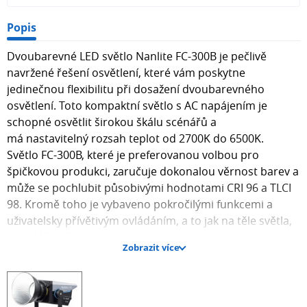
Popis
Dvoubarevné LED světlo Nanlite FC-300B je pečlivě
navržené řešení osvětlení, které vám poskytne
jedinečnou flexibilitu při dosažení dvoubarevného
osvětlení. Toto kompaktní světlo s AC napájením je
schopné osvětlit širokou škálu scénářů a
má nastavitelný rozsah teplot od 2700K do 6500K.
Světlo FC-300B, které je preferovanou volbou pro
špičkovou produkci, zaručuje dokonalou věrnost barev a
může se pochlubit působivými hodnotami CRI 96 a TLCI
98. Kromě toho je vybaveno pokročilými funkcemi a
uživatelsky přívětivým ovládáním, a to jak na těle světla,
tak i dálkově.
Zobrazit více
Tento pozoruhodně všestranný zdroj světla je vybaven
možnostmi bezdrátového připojení Bluetooth i 2.4 GHz,
které umožňují bezproblémový provoz. Díky
kompatibilitě s DMX/RDM a inteligentním režimům