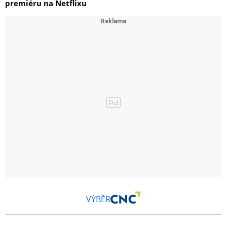
premiéru na Netflixu
VÝBĚR