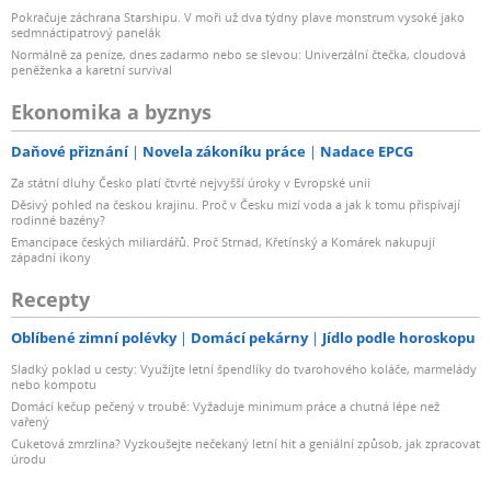
Pokračuje záchrana Starshipu. V moři už dva týdny plave monstrum vysoké jako
sedmnáctipatrový panelák
Normálně za peníze, dnes zadarmo nebo se slevou: Univerzální čtečka, cloudová
peněženka a karetní survival
Ekonomika a byznys
Daňové přiznání
Novela zákoníku práce
Nadace EPCG
Za státní dluhy Česko platí čtvrté nejvyšší úroky v Evropské unii
Děsivý pohled na českou krajinu. Proč v Česku mizí voda a jak k tomu přispívají
rodinné bazény?
Emancipace českých miliardářů. Proč Strnad, Křetínský a Komárek nakupují
západní ikony
Recepty
Oblíbené zimní polévky
Domácí pekárny
Jídlo podle horoskopu
Sladký poklad u cesty: Využijte letní špendlíky do tvarohového koláče, marmelády
nebo kompotu
Domácí kečup pečený v troubě: Vyžaduje minimum práce a chutná lépe než
vařený
Cuketová zmrzlina? Vyzkoušejte nečekaný letní hit a geniální způsob, jak zpracovat
úrodu