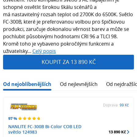
schopné osvětlit širokou škálu scénářů a
má nastavitelný rozsah teplot od 2700K do 6500K. Světlo
FC-300B, které je preferovanou volbou pro špičkovou
produkci, zaručuje dokonalou věrnost barev a může se
pochlubit působivými hodnotami CRI 96 a TLCI 98.
Kromě toho je vybaveno pokročilými funkcemi a
uživatelsky...
Celý popis
KOUPIT ZA 13 890 KČ
Od nejoblíbenějších
Od nejlevnějších
Od nejdražší
Doprava:
99 Kč
97 %
NANLITE FC-300B Bi-Color COB LED
světlo 124983
13 890 Kč