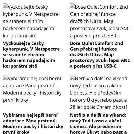
OBSAH BALENÍ
1) FC-300B
2) Napájecí zdroj
Vyzkoušejte český
Bose QuietComfort 2nd
kyberpunk. V Netspectre
Gen přebírají funkce
3) Reflektor
se stanete elitním
dražších Ultra. Mají
hackerem napadajícím
prostorový zvuk, lepší ANC
korporátní sítě
a poslech přes USB-C
4) Napájecí kabel 6 m
5) Kabel k hlavě 3 m
6) Přepravní pouzdro
Vybíráme nejlepší herní
Netflix a další na víkend:
adaptace Pána prstenů.
nový Ted Lasso a akční
Moderní pecky i historicky
Lioness. Ale především
první kroky
horory Úkryt nebo past a