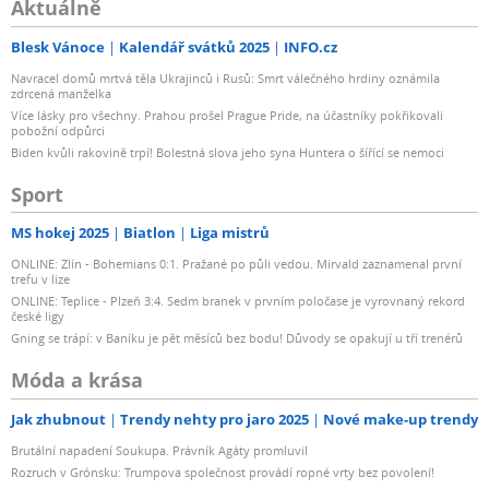
Aktuálně
Blesk Vánoce
Kalendář svátků 2025
INFO.cz
Navracel domů mrtvá těla Ukrajinců i Rusů: Smrt válečného hrdiny oznámila
zdrcená manželka
Více lásky pro všechny. Prahou prošel Prague Pride, na účastníky pokřikovali
pobožní odpůrci
Biden kvůli rakovině trpí! Bolestná slova jeho syna Huntera o šířící se nemoci
Sport
MS hokej 2025
Biatlon
Liga mistrů
ONLINE: Zlín - Bohemians 0:1. Pražané po půli vedou. Mirvald zaznamenal první
trefu v lize
ONLINE: Teplice - Plzeň 3:4. Sedm branek v prvním poločase je vyrovnaný rekord
české ligy
Gning se trápí: v Baníku je pět měsíců bez bodu! Důvody se opakují u tří trenérů
Móda a krása
Jak zhubnout
Trendy nehty pro jaro 2025
Nové make-up trendy
Brutální napadení Soukupa. Právník Agáty promluvil
Rozruch v Grónsku: Trumpova společnost provádí ropné vrty bez povolení!