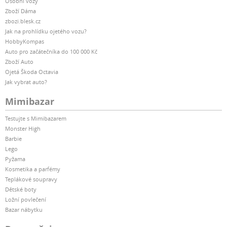
Osobní vozy
Zboží Dáma
zbozi.blesk.cz
Jak na prohlídku ojetého vozu?
HobbyKompas
Auto pro začátečníka do 100 000 Kč
Zboží Auto
Ojetá Škoda Octavia
Jak vybrat auto?
Mimibazar
Testujte s Mimibazarem
Monster High
Barbie
Lego
Pyžama
Kosmetika a parfémy
Teplákové soupravy
Dětské boty
Ložní povlečení
Bazar nábytku