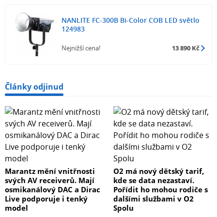
Výkon (W)
350
NANLITE FC-300B Bi-Color COB LED světlo
124983
Napájení
AC
Nejnižší cena!
13 890 Kč
Hmotnost (g)
2600
Články odjinud
Světelné spektrum
Bi-Color
DMX
Ano
Marantz mění vnitřnosti
O2 má nový dětský tarif,
Zabudovaná baterie
svých AV receiverů. Mají
kde se data nezastaví.
Ne
osmikanálový DAC a Dirac
Pořídit ho mohou rodiče s
Live podporuje i tenký
dalšími službami v O2
model
Spolu