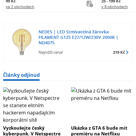
99 Kč
25 - 199 Kč
ve 2 obchodech
v 8 obchodech
NEDES | LED Stmívatelná žárovka
FILAMENT G125 E27/12W/230V 2000K |
ND4075
Nejnižší cena!
219 Kč
Články odjinud
Vyzkoušejte český
Ukázka z GTA 6 bude mít
kyberpunk. V Netspectre
premiéru na Netflixu