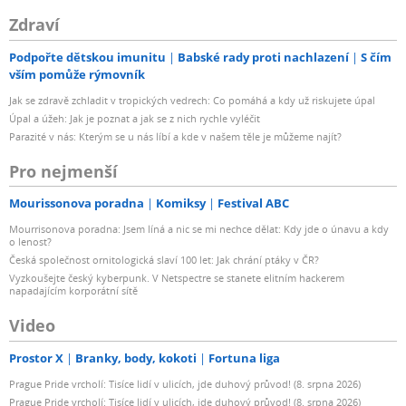
Zdraví
Podpořte dětskou imunitu
Babské rady proti nachlazení
S čím
vším pomůže rýmovník
Jak se zdravě zchladit v tropických vedrech: Co pomáhá a kdy už riskujete úpal
Úpal a úžeh: Jak je poznat a jak se z nich rychle vyléčit
Parazité v nás: Kterým se u nás líbí a kde v našem těle je můžeme najít?
Pro nejmenší
Mourissonova poradna
Komiksy
Festival ABC
Mourrisonova poradna: Jsem líná a nic se mi nechce dělat: Kdy jde o únavu a kdy
o lenost?
Česká společnost ornitologická slaví 100 let: Jak chrání ptáky v ČR?
Vyzkoušejte český kyberpunk. V Netspectre se stanete elitním hackerem
napadajícím korporátní sítě
Video
Prostor X
Branky, body, kokoti
Fortuna liga
Prague Pride vrcholí: Tisíce lidí v ulicích, jde duhový průvod! (8. srpna 2026)
Prague Pride vrcholí: Tisíce lidí v ulicích, jde duhový průvod! (8. srpna 2026)