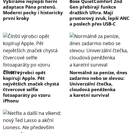
Vybíráme nejlepší herní
Bose QuietComfort 2nd
adaptace Pána prstenů.
Gen přebírají funkce
Moderní pecky i historicky
dražších Ultra. Mají
první kroky
prostorový zvuk, lepší ANC
a poslech přes USB-C
Čínští výrobci opět
Normálně za peníze, dnes
kopírují Apple. Pět
zadarmo nebo se slevou:
největších značek chystá
Univerzální čtečka,
čtvercové selfie
cloudová peněženka
fotoaparáty po vzoru
a karetní survival
iPhonu