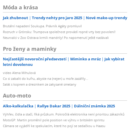
Móda a krása
Jak zhubnout
Trendy nehty pro jaro 2025
Nové make-up trendy
Brutální napadení Soukupa. Právník Agáty promluvil
Rozruch v Grónsku: Trumpova společnost provádí ropné vrty bez povolení!
Neurvalci v Zoo Ostrava krmili mandrily! Po napomenutí ještě nadávali
Pro ženy a maminky
Nejčastější novoroční předsevzetí
Miminko a mráz
Jak vybírat
letní dovolenou
video Alena Mihulová
Co si zabalit do kufru, abyste na (nejen) u moře zazářily...
Salát s koprem a dresinkem ze zakysané smetany
Auto-moto
Alko-kalkulačka
Rallye Dakar 2025
Dálniční známka 2025
Výhřev, čidla a stačí, říká průzkum. Pokročilá elektronika není prioritou zákazníků
MotoGP: Martin proměnil pole position ve výhru v britském sprintu
Câmara se vyjádřil ke spekulacím, které ho pojí se sedačkou u Haasu