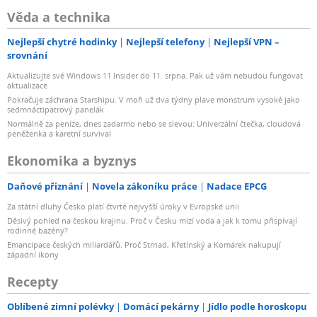
Věda a technika
Nejlepší chytré hodinky
Nejlepší telefony
Nejlepší VPN –
srovnání
Aktualizujte své Windows 11 Insider do 11. srpna. Pak už vám nebudou fungovat
aktualizace
Pokračuje záchrana Starshipu. V moři už dva týdny plave monstrum vysoké jako
sedmnáctipatrový panelák
Normálně za peníze, dnes zadarmo nebo se slevou: Univerzální čtečka, cloudová
peněženka a karetní survival
Ekonomika a byznys
Daňové přiznání
Novela zákoníku práce
Nadace EPCG
Za státní dluhy Česko platí čtvrté nejvyšší úroky v Evropské unii
Děsivý pohled na českou krajinu. Proč v Česku mizí voda a jak k tomu přispívají
rodinné bazény?
Emancipace českých miliardářů. Proč Strnad, Křetínský a Komárek nakupují
západní ikony
Recepty
Oblíbené zimní polévky
Domácí pekárny
Jídlo podle horoskopu