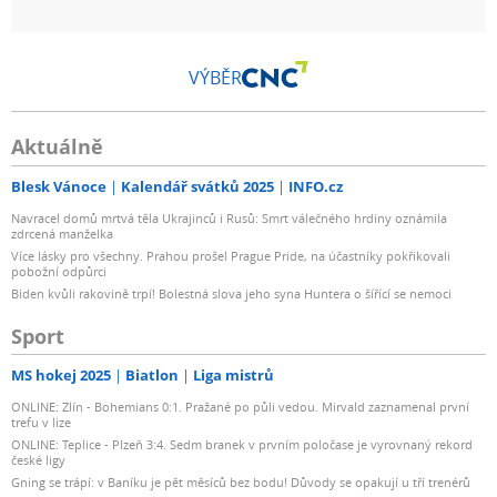
VÝBĚR
Aktuálně
Blesk Vánoce
Kalendář svátků 2025
INFO.cz
Navracel domů mrtvá těla Ukrajinců i Rusů: Smrt válečného hrdiny oznámila
zdrcená manželka
Více lásky pro všechny. Prahou prošel Prague Pride, na účastníky pokřikovali
pobožní odpůrci
Biden kvůli rakovině trpí! Bolestná slova jeho syna Huntera o šířící se nemoci
Sport
MS hokej 2025
Biatlon
Liga mistrů
ONLINE: Zlín - Bohemians 0:1. Pražané po půli vedou. Mirvald zaznamenal první
trefu v lize
ONLINE: Teplice - Plzeň 3:4. Sedm branek v prvním poločase je vyrovnaný rekord
české ligy
Gning se trápí: v Baníku je pět měsíců bez bodu! Důvody se opakují u tří trenérů