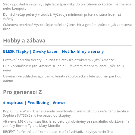
Sladký poklad u cesty: Využijte letní špendlíky do tvarohového koláče, marmelády
nebo kompotu
Domácí kečup pečený v troubě: Vyžaduje minimum práce a chutná lépe než
vařený
Cuketová zmrzlina? Vyzkoušejte nečekaný letní hit a geniální způsob, jak zpracovat
úrodu
Hobby a zábava
BLESK Tlapky
Divoký kačer
Netflix filmy a seriály
Cestovní horečka šlechty: Chuďas z Klatovska otrokářem v Jižní Americe
Filip Vondrášek: V Jižní Americe si lidé plují životem mnohem lehčeji, věci tolik
neřeší
Osvěžení ve Schladmingu: Lamy, ferraty i koulovačka v létě jsou jen pár hodin
autem
Pro generaci Z
#inspirace
#wellbeing
#news
Pop Culture Wrap: Ariana Grande promluvila o svém ústupu z veřejného života a
Sophia z KATSEYE si dává pauzu od skupiny
Alt news: MGK v tom zas lítá, Jared Leto byl obviněný ze sexuálního obtěžování a
zemřely Bonnie Tyler a Mary Morello
RECEPT: Perfektní letní kombinace, které tě zchladí, i kdybys nechtěl*a