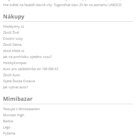
Hra světel na fasádě slavné vily: Tugendhat slaví 25 let na seznamu UNESCO
Nákupy
hledejceny.cz
Zboží Živě
Osobní vozy
Zboží Dáma
zbozi.blesk.cz
Jak na prohlídku ojetého vozu?
HobbyKompas
Auto pro začátečníka do 100 000 Kč
Zboží Auto
Ojetá Škoda Octavia
Jak vybrat auto?
Mimibazar
Testujte s Mimibazarem
Monster High
Barbie
Lego
Pyžama