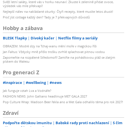
Svěží letní saláty, které vás v horku neunaví: Zkuste k zelenině přidat ovoce,
výsledek vás mile překvapí!
Nejlepší nálev na nakládané okurky: Čtyři recepty, které musíte letos zkusit!
Proč jíst cottage každý den? Tady je 7 překvapivých důvodů
Hobby a zábava
BLESK Tlapky
Divoký kačer
Netflix filmy a seriály
OBRAZEM: Modré slzy na Tchaj-wanu mění moře v magickou říši
Jan Faltus: Vždycky mně přišlo trošku zvrhlé splachovat pitnou vodou
Zapomeňte na rozpálené Středomoří! Zamiřte na pohádkovou pláž se zlatým
pískem do Walesu
Pro generaci Z
#inspirace
#wellbeing
#news
Jak funguje vztah Lva a Vodnáře?
FASHION NEWS: John Galliano headlinuje MET GALA 2027
Pop Culture Wrap: Madison Beer řekla ano a Met Gala odhalilo téma pro rok 2027!
Zdraví
Podpořte dětskou imunitu
Babské rady proti nachlazení
S čím