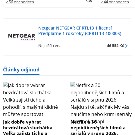
v 56 obchodech
v 44 obchodech
Netgear NETGEAR CPRTL13 1 licencí
Předplatné 1 rok/roky (CPRTL13-10000S)
Nejnižší cena!
46 552 Kč
Články odjinud
Jak dobře vybrat
Netflix a 30
bezdrátová sluchátka.
nejoblíbenějších filmů a
Velká zajistí ticho a
seriálů v srpnu 2026.