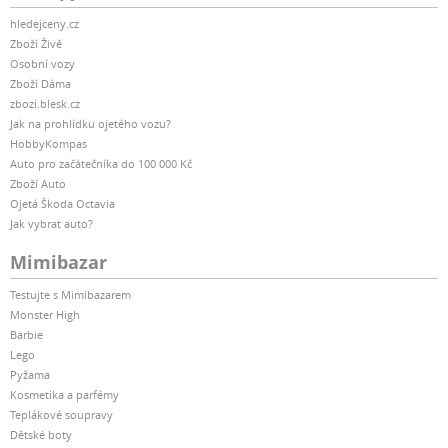
hledejceny.cz
Zboží Živě
Osobní vozy
Zboží Dáma
zbozi.blesk.cz
Jak na prohlídku ojetého vozu?
HobbyKompas
Auto pro začátečníka do 100 000 Kč
Zboží Auto
Ojetá Škoda Octavia
Jak vybrat auto?
Mimibazar
Testujte s Mimibazarem
Monster High
Barbie
Lego
Pyžama
Kosmetika a parfémy
Teplákové soupravy
Dětské boty