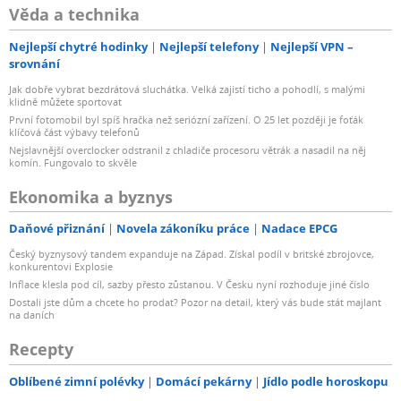
Věda a technika
Nejlepší chytré hodinky
Nejlepší telefony
Nejlepší VPN –
srovnání
Jak dobře vybrat bezdrátová sluchátka. Velká zajistí ticho a pohodlí, s malými
klidně můžete sportovat
První fotomobil byl spíš hračka než seriózní zařízení. O 25 let později je foťák
klíčová část výbavy telefonů
Nejslavnější overclocker odstranil z chladiče procesoru větrák a nasadil na něj
komín. Fungovalo to skvěle
Ekonomika a byznys
Daňové přiznání
Novela zákoníku práce
Nadace EPCG
Český byznysový tandem expanduje na Západ. Získal podíl v britské zbrojovce,
konkurentovi Explosie
Inflace klesla pod cíl, sazby přesto zůstanou. V Česku nyní rozhoduje jiné číslo
Dostali jste dům a chcete ho prodat? Pozor na detail, který vás bude stát majlant
na daních
Recepty
Oblíbené zimní polévky
Domácí pekárny
Jídlo podle horoskopu