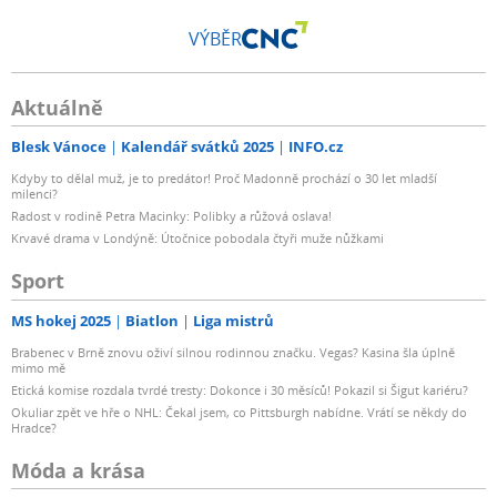
VÝBĚR
Aktuálně
Blesk Vánoce
Kalendář svátků 2025
INFO.cz
Kdyby to dělal muž, je to predátor! Proč Madonně prochází o 30 let mladší
milenci?
Radost v rodině Petra Macinky: Polibky a růžová oslava!
Krvavé drama v Londýně: Útočnice pobodala čtyři muže nůžkami
Sport
MS hokej 2025
Biatlon
Liga mistrů
Brabenec v Brně znovu oživí silnou rodinnou značku. Vegas? Kasina šla úplně
mimo mě
Etická komise rozdala tvrdé tresty: Dokonce i 30 měsíců! Pokazil si Šigut kariéru?
Okuliar zpět ve hře o NHL: Čekal jsem, co Pittsburgh nabídne. Vrátí se někdy do
Hradce?
Móda a krása