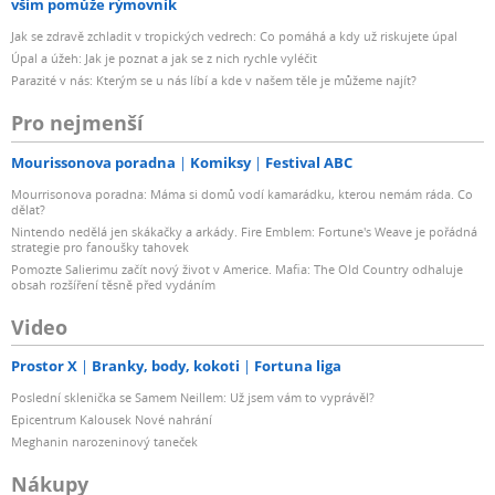
vším pomůže rýmovník
Jak se zdravě zchladit v tropických vedrech: Co pomáhá a kdy už riskujete úpal
Úpal a úžeh: Jak je poznat a jak se z nich rychle vyléčit
Parazité v nás: Kterým se u nás líbí a kde v našem těle je můžeme najít?
Pro nejmenší
Mourissonova poradna
Komiksy
Festival ABC
Mourrisonova poradna: Máma si domů vodí kamarádku, kterou nemám ráda. Co
dělat?
Nintendo nedělá jen skákačky a arkády. Fire Emblem: Fortune's Weave je pořádná
strategie pro fanoušky tahovek
Pomozte Salierimu začít nový život v Americe. Mafia: The Old Country odhaluje
obsah rozšíření těsně před vydáním
Video
Prostor X
Branky, body, kokoti
Fortuna liga
Poslední sklenička se Samem Neillem: Už jsem vám to vyprávěl?
Epicentrum Kalousek Nové nahrání
Meghanin narozeninový taneček
Nákupy