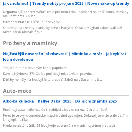
Jak zhubnout
Trendy nehty pro jaro 2025
Nové make-up trendy
Nejpomalejší koncert světa! Dva a půl roku čekali nadšenci na další akord, varhany
mají hrát přes 600 let
Havárie v Praze 6: Tisíce lidí bez vody!
Skromné narozeniny manželky prince Harryho: Oslavu Meghan sabotovali psi!
Místo dárků ukázala figuru
Pro ženy a maminky
Nejčastější novoroční předsevzetí
Miminko a mráz
Jak vybírat
letní dovolenou
Thajské nudle s červeným kari a paprikami
Kamila Nývltová (37): Občas potřebuji mít ve všem pravdu...
Děti by neměly jíst houby! Je to pravda? Záleží na věku a množství
Auto-moto
Alko-kalkulačka
Rallye Dakar 2025
Dálniční známka 2025
Proč mají auta hrdlo nádrže či nabíjecí zásuvku na různých stranách?
Pérez je se svým comebackem zatím velmi spokojen. Dokázal jsem, že stále patřím
k nejlepším, říká
Hledáme zlatý ročník: 25 let vývoje asistentů a emisních systémů v autech