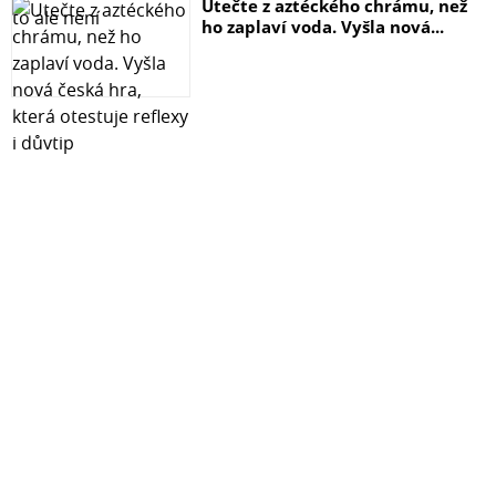
Utečte z aztéckého chrámu, než
ho zaplaví voda. Vyšla nová...