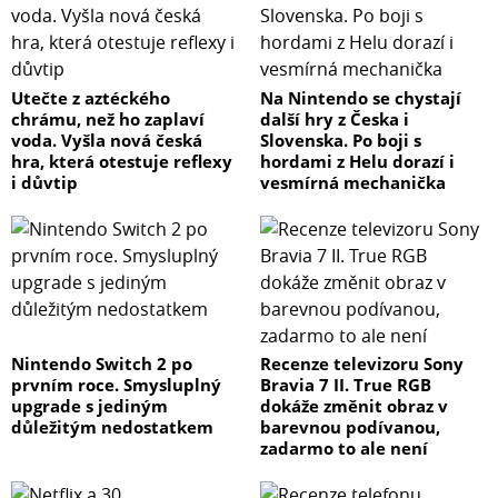
Utečte z aztéckého
Na Nintendo se chystají
chrámu, než ho zaplaví
další hry z Česka i
voda. Vyšla nová česká
Slovenska. Po boji s
hra, která otestuje reflexy
hordami z Helu dorazí i
i důvtip
vesmírná mechanička
Nintendo Switch 2 po
Recenze televizoru Sony
prvním roce. Smysluplný
Bravia 7 II. True RGB
upgrade s jediným
dokáže změnit obraz v
důležitým nedostatkem
barevnou podívanou,
zadarmo to ale není