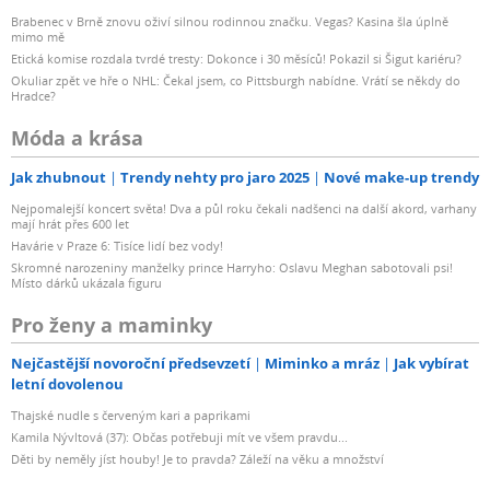
Brabenec v Brně znovu oživí silnou rodinnou značku. Vegas? Kasina šla úplně
mimo mě
Etická komise rozdala tvrdé tresty: Dokonce i 30 měsíců! Pokazil si Šigut kariéru?
Okuliar zpět ve hře o NHL: Čekal jsem, co Pittsburgh nabídne. Vrátí se někdy do
Hradce?
Móda a krása
Jak zhubnout
Trendy nehty pro jaro 2025
Nové make-up trendy
Nejpomalejší koncert světa! Dva a půl roku čekali nadšenci na další akord, varhany
mají hrát přes 600 let
Havárie v Praze 6: Tisíce lidí bez vody!
Skromné narozeniny manželky prince Harryho: Oslavu Meghan sabotovali psi!
Místo dárků ukázala figuru
Pro ženy a maminky
Nejčastější novoroční předsevzetí
Miminko a mráz
Jak vybírat
letní dovolenou
Thajské nudle s červeným kari a paprikami
Kamila Nývltová (37): Občas potřebuji mít ve všem pravdu...
Děti by neměly jíst houby! Je to pravda? Záleží na věku a množství