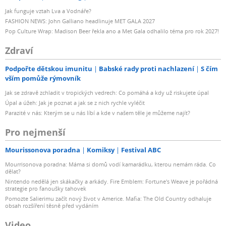
Jak funguje vztah Lva a Vodnáře?
FASHION NEWS: John Galliano headlinuje MET GALA 2027
Pop Culture Wrap: Madison Beer řekla ano a Met Gala odhalilo téma pro rok 2027!
Zdraví
Podpořte dětskou imunitu
Babské rady proti nachlazení
S čím
vším pomůže rýmovník
Jak se zdravě zchladit v tropických vedrech: Co pomáhá a kdy už riskujete úpal
Úpal a úžeh: Jak je poznat a jak se z nich rychle vyléčit
Parazité v nás: Kterým se u nás líbí a kde v našem těle je můžeme najít?
Pro nejmenší
Mourissonova poradna
Komiksy
Festival ABC
Mourrisonova poradna: Máma si domů vodí kamarádku, kterou nemám ráda. Co
dělat?
Nintendo nedělá jen skákačky a arkády. Fire Emblem: Fortune's Weave je pořádná
strategie pro fanoušky tahovek
Pomozte Salierimu začít nový život v Americe. Mafia: The Old Country odhaluje
obsah rozšíření těsně před vydáním
Video