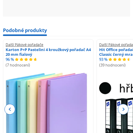
Podobné produkty
Další Pákové pořadače
Další Pákové pořad
Karton P+P Pastelini 4 kroužkový pořadač A4
Hit Office pořad
20 mm fialový
Classic černý mr
96 %
93 %
(7 hodnocení)
(39 hodnocení)
Previous
Next