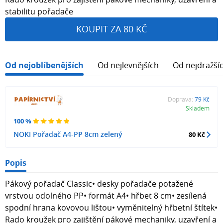
stabilitu pořadače
KOUPIT ZA 80 KČ
Od nejoblíbenějších
Od nejlevnějších
Od nejdražší
Doprava:
79 Kč
Skladem
100 %
NOKI Pořadač A4-PP 8cm zelený
80 Kč
Popis
Pákový pořadač Classic• desky pořadače potažené
vrstvou odolného PP• formát A4• hřbet 8 cm• zesílená
spodní hrana kovovou lištou• vyměnitelný hřbetní štítek•
Rado kroužek pro zajištění pákové mechaniky, uzavření a