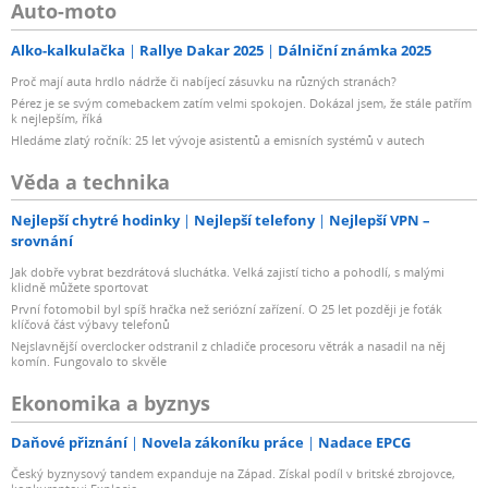
Auto-moto
Alko-kalkulačka
Rallye Dakar 2025
Dálniční známka 2025
Proč mají auta hrdlo nádrže či nabíjecí zásuvku na různých stranách?
Pérez je se svým comebackem zatím velmi spokojen. Dokázal jsem, že stále patřím
k nejlepším, říká
Hledáme zlatý ročník: 25 let vývoje asistentů a emisních systémů v autech
Věda a technika
Nejlepší chytré hodinky
Nejlepší telefony
Nejlepší VPN –
srovnání
Jak dobře vybrat bezdrátová sluchátka. Velká zajistí ticho a pohodlí, s malými
klidně můžete sportovat
První fotomobil byl spíš hračka než seriózní zařízení. O 25 let později je foťák
klíčová část výbavy telefonů
Nejslavnější overclocker odstranil z chladiče procesoru větrák a nasadil na něj
komín. Fungovalo to skvěle
Ekonomika a byznys
Daňové přiznání
Novela zákoníku práce
Nadace EPCG
Český byznysový tandem expanduje na Západ. Získal podíl v britské zbrojovce,