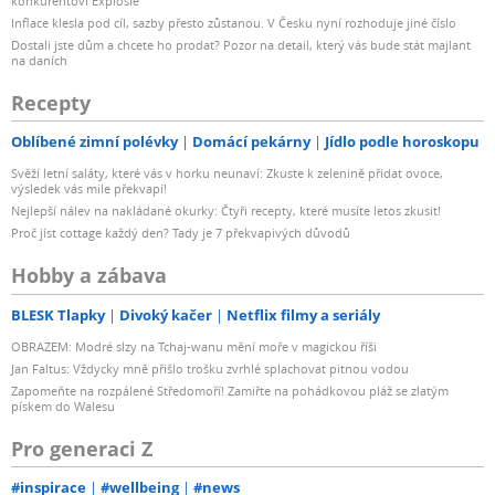
konkurentovi Explosie
Inflace klesla pod cíl, sazby přesto zůstanou. V Česku nyní rozhoduje jiné číslo
Dostali jste dům a chcete ho prodat? Pozor na detail, který vás bude stát majlant
na daních
Recepty
Oblíbené zimní polévky
Domácí pekárny
Jídlo podle horoskopu
Svěží letní saláty, které vás v horku neunaví: Zkuste k zelenině přidat ovoce,
výsledek vás mile překvapí!
Nejlepší nálev na nakládané okurky: Čtyři recepty, které musíte letos zkusit!
Proč jíst cottage každý den? Tady je 7 překvapivých důvodů
Hobby a zábava
BLESK Tlapky
Divoký kačer
Netflix filmy a seriály
OBRAZEM: Modré slzy na Tchaj-wanu mění moře v magickou říši
Jan Faltus: Vždycky mně přišlo trošku zvrhlé splachovat pitnou vodou
Zapomeňte na rozpálené Středomoří! Zamiřte na pohádkovou pláž se zlatým
pískem do Walesu
Pro generaci Z
#inspirace
#wellbeing
#news