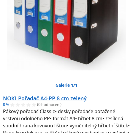
Galerie 1/1
NOKI Pořadač A4-PP 8 cm zelený
0 %
(0 hodnocení)
Pákový pořadač Classic• desky pořadače potažené
vrstvou odolného PP• formát A4• hřbet 8 cm• zesílená
spodní hrana kovovou lištou• vyměnitelný hřbetní štítek•
Rado kroužek pro zajištění pákové mechaniky, uzavření a