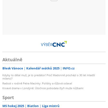
VÝBĚR
Aktuálně
Blesk Vánoce
Kalendář svátků 2025
INFO.cz
Kdyby to dělal muž, je to predátor! Proč Madonně prochází o 30 let mladší
milenci?
Radost v rodině Petra Macinky: Polibky a růžová oslava!
Krvavé drama v Londýně: Útočnice pobodala čtyři muže nůžkami
Sport
MS hokej 2025
Biatlon
Liga mistrů