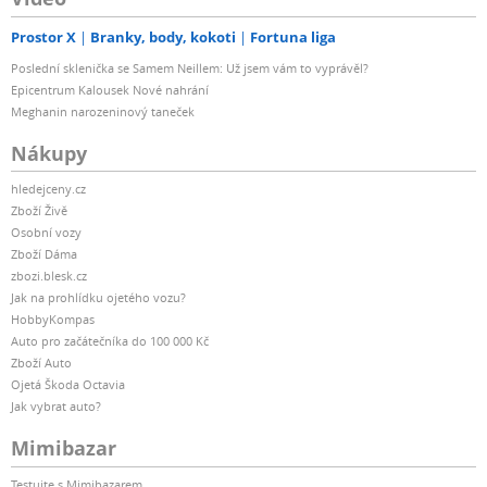
Prostor X
Branky, body, kokoti
Fortuna liga
Poslední sklenička se Samem Neillem: Už jsem vám to vyprávěl?
Epicentrum Kalousek Nové nahrání
Meghanin narozeninový taneček
Nákupy
hledejceny.cz
Zboží Živě
Osobní vozy
Zboží Dáma
zbozi.blesk.cz
Jak na prohlídku ojetého vozu?
HobbyKompas
Auto pro začátečníka do 100 000 Kč
Zboží Auto
Ojetá Škoda Octavia
Jak vybrat auto?
Mimibazar
Testujte s Mimibazarem