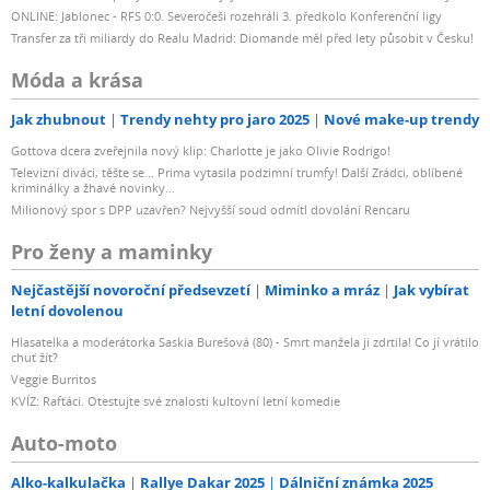
ONLINE: Jablonec - RFS 0:0. Severočeši rozehráli 3. předkolo Konferenční ligy
Transfer za tři miliardy do Realu Madrid: Diomande měl před lety působit v Česku!
Móda a krása
Jak zhubnout
Trendy nehty pro jaro 2025
Nové make-up trendy
Gottova dcera zveřejnila nový klip: Charlotte je jako Olivie Rodrigo!
Televizní diváci, těšte se... Prima vytasila podzimní trumfy! Další Zrádci, oblíbené
kriminálky a žhavé novinky...
Milionový spor s DPP uzavřen? Nejvyšší soud odmítl dovolání Rencaru
Pro ženy a maminky
Nejčastější novoroční předsevzetí
Miminko a mráz
Jak vybírat
letní dovolenou
Hlasatelka a moderátorka Saskia Burešová (80) - Smrt manžela ji zdrtila! Co jí vrátilo
chuť žít?
Veggie Burritos
KVÍZ: Rafťáci. Otestujte své znalosti kultovní letní komedie
Auto-moto
Alko-kalkulačka
Rallye Dakar 2025
Dálniční známka 2025