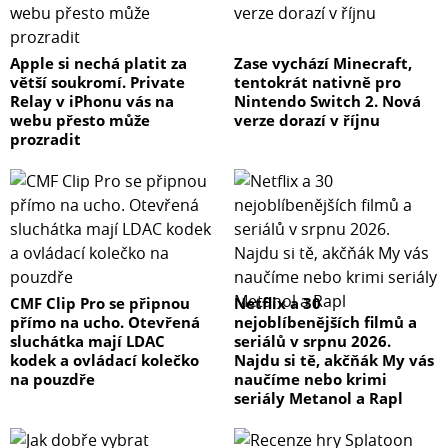
Apple si nechá platit za
Zase vychází Minecraft,
větší soukromí. Private
tentokrát nativně pro
Relay v iPhonu vás na
Nintendo Switch 2. Nová
webu přesto může
verze dorazí v říjnu
prozradit
CMF Clip Pro se připnou
Netflix a 30
přímo na ucho. Otevřená
nejoblíbenějších filmů a
sluchátka mají LDAC
seriálů v srpnu 2026.
kodek a ovládací kolečko
Najdu si tě, akčňák My vás
na pouzdře
naučíme nebo krimi
seriály Metanol a Rapl