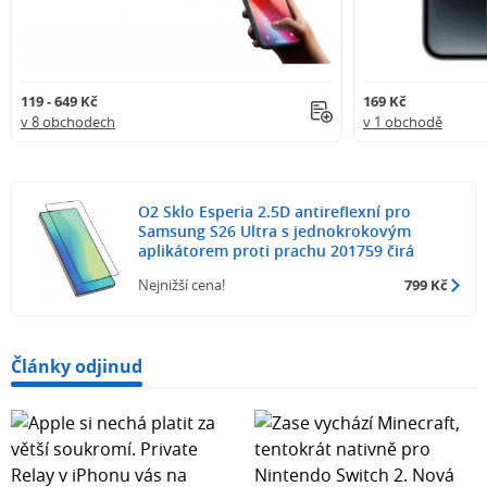
119 - 649 Kč
169 Kč
v 8 obchodech
v 1 obchodě
O2 Sklo Esperia 2.5D antireflexní pro
Samsung S26 Ultra s jednokrokovým
aplikátorem proti prachu 201759 čirá
Nejnižší cena!
799 Kč
Články odjinud