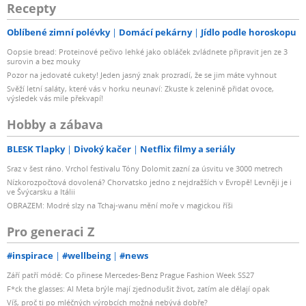
Recepty
Oblíbené zimní polévky
Domácí pekárny
Jídlo podle horoskopu
Oopsie bread: Proteinové pečivo lehké jako obláček zvládnete připravit jen ze 3
surovin a bez mouky
Pozor na jedovaté cukety! Jeden jasný znak prozradí, že se jim máte vyhnout
Svěží letní saláty, které vás v horku neunaví: Zkuste k zelenině přidat ovoce,
výsledek vás mile překvapí!
Hobby a zábava
BLESK Tlapky
Divoký kačer
Netflix filmy a seriály
Sraz v šest ráno. Vrchol festivalu Tóny Dolomit zazní za úsvitu ve 3000 metrech
Nízkorozpočtová dovolená? Chorvatsko jedno z nejdražších v Evropě! Levněji je i
ve Švýcarsku a Itálii
OBRAZEM: Modré slzy na Tchaj-wanu mění moře v magickou říši
Pro generaci Z
#inspirace
#wellbeing
#news
Září patří módě: Co přinese Mercedes-Benz Prague Fashion Week SS27
F*ck the glasses: AI Meta brýle mají zjednodušit život, zatím ale dělají opak
Víš, proč ti po mléčných výrobcích možná nebývá dobře?