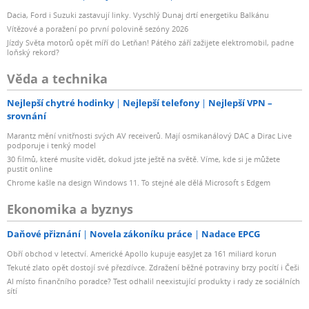
Dacia, Ford i Suzuki zastavují linky. Vyschlý Dunaj drtí energetiku Balkánu
Vítězové a poražení po první polovině sezóny 2026
Jízdy Světa motorů opět míří do Letňan! Pátého září zažijete elektromobil, padne
loňský rekord?
Věda a technika
Nejlepší chytré hodinky
Nejlepší telefony
Nejlepší VPN –
srovnání
Marantz mění vnitřnosti svých AV receiverů. Mají osmikanálový DAC a Dirac Live
podporuje i tenký model
30 filmů, které musíte vidět, dokud jste ještě na světě. Víme, kde si je můžete
pustit online
Chrome kašle na design Windows 11. To stejné ale dělá Microsoft s Edgem
Ekonomika a byznys
Daňové přiznání
Novela zákoníku práce
Nadace EPCG
Obří obchod v letectví. Americké Apollo kupuje easyJet za 161 miliard korun
Tekuté zlato opět dostojí své přezdívce. Zdražení běžné potraviny brzy pocítí i Češi
AI místo finančního poradce? Test odhalil neexistující produkty i rady ze sociálních
sítí