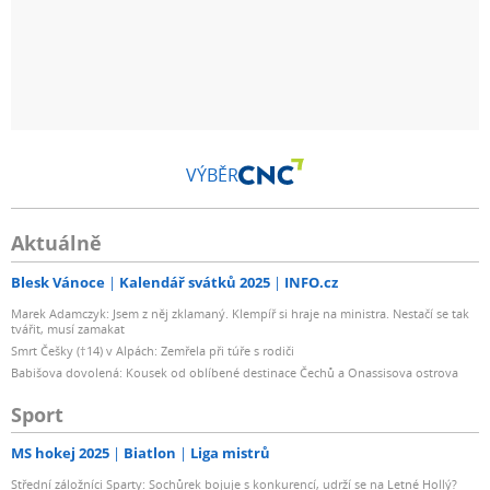
VÝBĚR
Aktuálně
Blesk Vánoce
Kalendář svátků 2025
INFO.cz
Marek Adamczyk: Jsem z něj zklamaný. Klempíř si hraje na ministra. Nestačí se tak
tvářit, musí zamakat
Smrt Češky (†14) v Alpách: Zemřela při túře s rodiči
Babišova dovolená: Kousek od oblíbené destinace Čechů a Onassisova ostrova
Sport
MS hokej 2025
Biatlon
Liga mistrů
Střední záložníci Sparty: Sochůrek bojuje s konkurencí, udrží se na Letné Hollý?