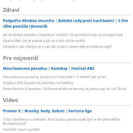
Zdraví
Podpořte dětskou imunitu
Babské rady proti nachlazení
S čím
vším pomůže rýmovník
Jak se zdravě zchladit v tropických vedrech: Co pomáhá a kdy už riskujete úpal
Úpal a úžeh: Jak je poznat a jak se z nich rychle vyléčit
Parazité v nás: Kterým se u nás líbí a kde v našem těle je můžeme najít?
Pro nejmenší
Mourissonova poradna
Komiksy
Festival ABC
Mourrisonova poradna: Je zdravé si čistit pleť v 11 letech? Jak na to?
Ukázka z GTA 6 bude mít premiéru na Netflixu
Forza Horizon 6 (recenze): Oblíbené arkádové závody se přesouvají do ulic Tokia!
Video
Prostor X
Branky, body, kokoti
Fortuna liga
Tvůrci StarDance o změnách: Proč budou porotci opět čtyři a čím přesvědčila
Burkiewiczová?
František Laurin pohřeb