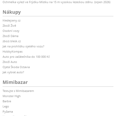
Ochmelka vylezl ve Frýdku-Místku na 15 m vysokou lezeckou stěnu. (srpen 2026)
Nákupy
hledejceny.cz
Zboží Živě
Osobní vozy
Zboží Dáma
zbozi.blesk.cz
Jak na prohlídku ojetého vozu?
HobbyKompas
Auto pro začátečníka do 100 000 Kč
Zboží Auto
Ojetá Škoda Octavia
Jak vybrat auto?
Mimibazar
Testujte s Mimibazarem
Monster High
Barbie
Lego
Pyžama