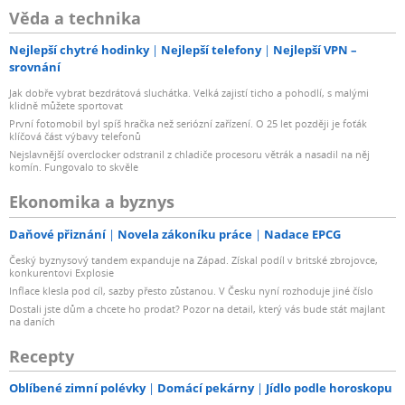
Věda a technika
Nejlepší chytré hodinky
Nejlepší telefony
Nejlepší VPN –
srovnání
Jak dobře vybrat bezdrátová sluchátka. Velká zajistí ticho a pohodlí, s malými
klidně můžete sportovat
První fotomobil byl spíš hračka než seriózní zařízení. O 25 let později je foťák
klíčová část výbavy telefonů
Nejslavnější overclocker odstranil z chladiče procesoru větrák a nasadil na něj
komín. Fungovalo to skvěle
Ekonomika a byznys
Daňové přiznání
Novela zákoníku práce
Nadace EPCG
Český byznysový tandem expanduje na Západ. Získal podíl v britské zbrojovce,
konkurentovi Explosie
Inflace klesla pod cíl, sazby přesto zůstanou. V Česku nyní rozhoduje jiné číslo
Dostali jste dům a chcete ho prodat? Pozor na detail, který vás bude stát majlant
na daních
Recepty
Oblíbené zimní polévky
Domácí pekárny
Jídlo podle horoskopu