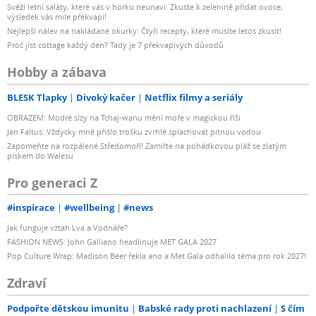
Svěží letní saláty, které vás v horku neunaví: Zkuste k zelenině přidat ovoce,
výsledek vás mile překvapí!
Nejlepší nálev na nakládané okurky: Čtyři recepty, které musíte letos zkusit!
Proč jíst cottage každý den? Tady je 7 překvapivých důvodů
Hobby a zábava
BLESK Tlapky
Divoký kačer
Netflix filmy a seriály
OBRAZEM: Modré slzy na Tchaj-wanu mění moře v magickou říši
Jan Faltus: Vždycky mně přišlo trošku zvrhlé splachovat pitnou vodou
Zapomeňte na rozpálené Středomoří! Zamiřte na pohádkovou pláž se zlatým
pískem do Walesu
Pro generaci Z
#inspirace
#wellbeing
#news
Jak funguje vztah Lva a Vodnáře?
FASHION NEWS: John Galliano headlinuje MET GALA 2027
Pop Culture Wrap: Madison Beer řekla ano a Met Gala odhalilo téma pro rok 2027!
Zdraví
Podpořte dětskou imunitu
Babské rady proti nachlazení
S čím