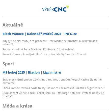
VÝBĚR
Aktuálně
Blesk Vánoce
Kalendář svátků 2025
INFO.cz
Kdyby to dělal muž, je to predátor! Proč Madonně prochází o 30 let mladší
milenci?
Radost v rodině Petra Macinky: Polibky a růžová oslava!
Krvavé drama v Londýně: Útočnice pobodala čtyři muže nůžkami
Sport
MS hokej 2025
Biatlon
Liga mistrů
Brabenec v Brně znovu oživí silnou rodinnou značku. Vegas? Kasina šla úplně
mimo mě
Etická komise rozdala tvrdé tresty: Dokonce i 30 měsíců! Pokazil si Šigut kariéru?
Okuliar zpět ve hře o NHL: Čekal jsem, co Pittsburgh nabídne. Vrátí se někdy do
Hradce?
Móda a krása