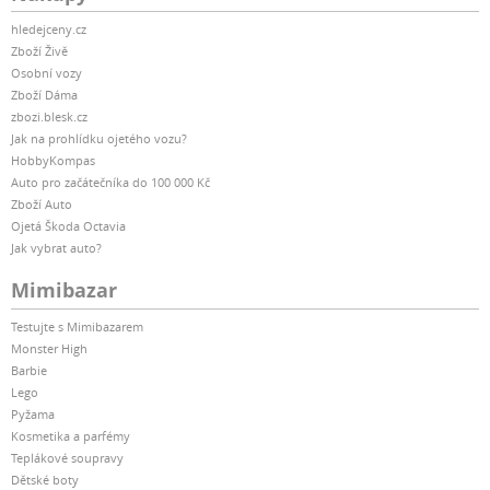
hledejceny.cz
Zboží Živě
Osobní vozy
Zboží Dáma
zbozi.blesk.cz
Jak na prohlídku ojetého vozu?
HobbyKompas
Auto pro začátečníka do 100 000 Kč
Zboží Auto
Ojetá Škoda Octavia
Jak vybrat auto?
Mimibazar
Testujte s Mimibazarem
Monster High
Barbie
Lego
Pyžama
Kosmetika a parfémy
Teplákové soupravy
Dětské boty