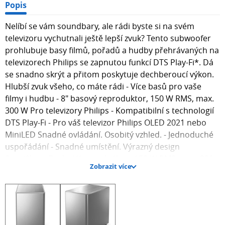
Popis
Nelíbí se vám soundbary, ale rádi byste si na svém
televizoru vychutnali ještě lepší zvuk? Tento subwoofer
prohlubuje basy filmů, pořadů a hudby přehrávaných na
televizorech Philips se zapnutou funkcí DTS Play-Fi*. Dá
se snadno skrýt a přitom poskytuje dechberoucí výkon.
Hlubší zvuk všeho, co máte rádi - Více basů pro vaše
filmy i hudbu - 8" basový reproduktor, 150 W RMS, max.
300 W Pro televizory Philips - Kompatibilní s technologií
DTS Play-Fi - Pro váš televizor Philips OLED 2021 nebo
MiniLED Snadné ovládání. Osobitý vzhled. - Jednoduché
uspořádání - Snadné umístění. Výrazný design
Specifikace Zvuk - Výstupní výkon: 150 W RMS, max. 300
Zobrazit více
W (10% THD) Reproduktory - Typ subwooferu: Aktivní,
Bezdrátový subwoofer - Měniče subwooferu: 1 x 8"
basový reproduktor - Frekvenční pásmo subwooferu: 40
- 150 Hz - Impedance subwooferu: 3 ohm Spotřeba -
Napájení: 100–240 V stř., 50/60 Hz - Spotřeba