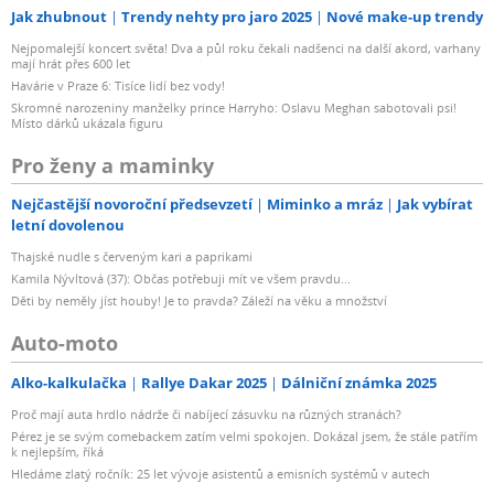
Jak zhubnout
Trendy nehty pro jaro 2025
Nové make-up trendy
Nejpomalejší koncert světa! Dva a půl roku čekali nadšenci na další akord, varhany
mají hrát přes 600 let
Havárie v Praze 6: Tisíce lidí bez vody!
Skromné narozeniny manželky prince Harryho: Oslavu Meghan sabotovali psi!
Místo dárků ukázala figuru
Pro ženy a maminky
Nejčastější novoroční předsevzetí
Miminko a mráz
Jak vybírat
letní dovolenou
Thajské nudle s červeným kari a paprikami
Kamila Nývltová (37): Občas potřebuji mít ve všem pravdu...
Děti by neměly jíst houby! Je to pravda? Záleží na věku a množství
Auto-moto
Alko-kalkulačka
Rallye Dakar 2025
Dálniční známka 2025
Proč mají auta hrdlo nádrže či nabíjecí zásuvku na různých stranách?
Pérez je se svým comebackem zatím velmi spokojen. Dokázal jsem, že stále patřím
k nejlepším, říká
Hledáme zlatý ročník: 25 let vývoje asistentů a emisních systémů v autech