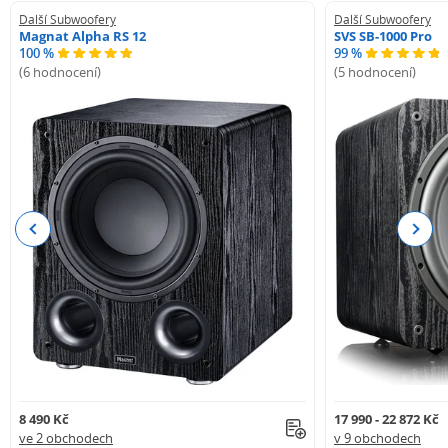
Další Subwoofery
Další Subwoofery
Magnat Alpha RS 12
SVS SB-1000 Pro
100 %
99 %
(6 hodnocení)
(5 hodnocení)
Previous
Next
8 490 Kč
17 990 - 22 872 Kč
ve 2 obchodech
v 9 obchodech