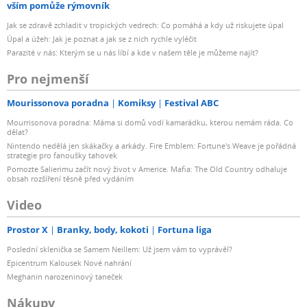
vším pomůže rýmovník
Jak se zdravě zchladit v tropických vedrech: Co pomáhá a kdy už riskujete úpal
Úpal a úžeh: Jak je poznat a jak se z nich rychle vyléčit
Parazité v nás: Kterým se u nás líbí a kde v našem těle je můžeme najít?
Pro nejmenší
Mourissonova poradna
Komiksy
Festival ABC
Mourrisonova poradna: Máma si domů vodí kamarádku, kterou nemám ráda. Co
dělat?
Nintendo nedělá jen skákačky a arkády. Fire Emblem: Fortune's Weave je pořádná
strategie pro fanoušky tahovek
Pomozte Salierimu začít nový život v Americe. Mafia: The Old Country odhaluje
obsah rozšíření těsně před vydáním
Video
Prostor X
Branky, body, kokoti
Fortuna liga
Poslední sklenička se Samem Neillem: Už jsem vám to vyprávěl?
Epicentrum Kalousek Nové nahrání
Meghanin narozeninový taneček
Nákupy