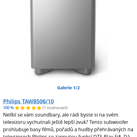
Galerie 1/2
Philips TAW8506/10
100 %
(1 hodnocení)
Nelíbí se vám soundbary, ale rádi byste si na svém
televizoru vychutnali ještě lepší zvuk? Tento subwoofer
prohlubuje basy filmů, pořadů a hudby přehrávaných na
televizorech Philips se zapnutou funkcí DTS Play-Fi*. Dá