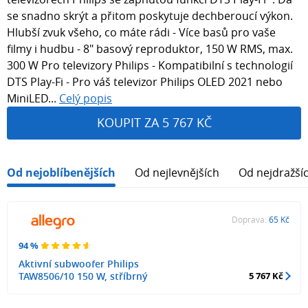
se snadno skrýt a přitom poskytuje dechberoucí výkon.
Hlubší zvuk všeho, co máte rádi - Více basů pro vaše
filmy i hudbu - 8" basový reproduktor, 150 W RMS, max.
300 W Pro televizory Philips - Kompatibilní s technologií
DTS Play-Fi - Pro váš televizor Philips OLED 2021 nebo
MiniLED...
Celý popis
KOUPIT ZA 5 767 KČ
Od nejoblíbenějších
Od nejlevnějších
Od nejdražší
Doprava:
65 Kč
94 %
Aktivní subwoofer Philips
TAW8506/10 150 W, stříbrný
5 767 Kč