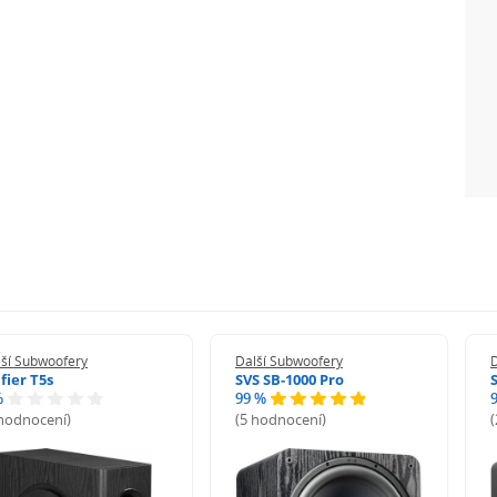
lší Subwoofery
Další Subwoofery
fier T5s
SVS SB-1000 Pro
%
99 %
 hodnocení)
(5 hodnocení)