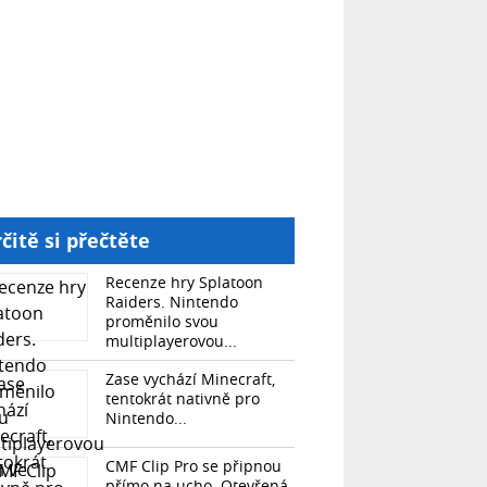
čitě si přečtěte
Recenze hry Splatoon
Raiders. Nintendo
proměnilo svou
multiplayerovou...
Zase vychází Minecraft,
tentokrát nativně pro
Nintendo...
CMF Clip Pro se připnou
přímo na ucho. Otevřená