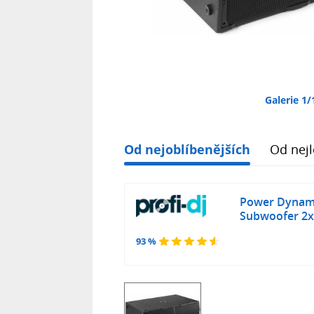
Galerie 1/
Od nejoblíbenějších
Od nejl
Power Dynami
Subwoofer 2x
93 %