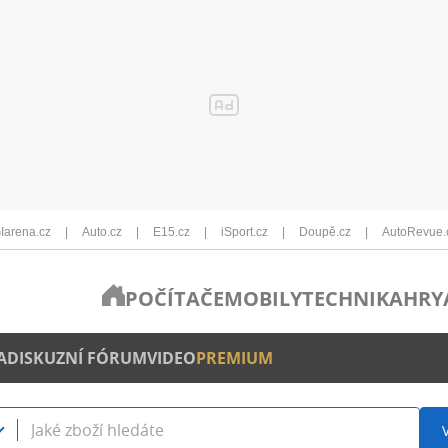
Iarena.cz
Auto.cz
E15.cz
iSport.cz
Doupě.cz
AutoRevue.
POČÍTAČE
MOBILY
TECHNIKA
HRY
A
DISKUZNÍ FÓRUM
VIDEO
PREMIUM