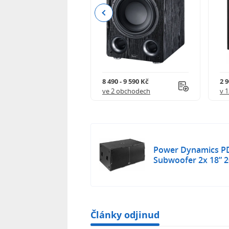
Previous
 - 14 159 Kč
8 490 - 9 590 Kč
2 9
 obchodech
ve 2 obchodech
v 
Power Dynamics PD
Subwoofer 2x 18” 
Články odjinud