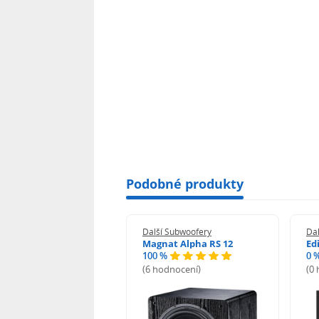
Podobné produkty
í Subwoofery
Další Subwoofery
Da
 Signature Elite ES10
Magnat Alpha RS 12
Edi
100 %
0 
odnocení)
(6 hodnocení)
(0