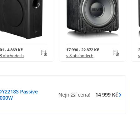
01 - 4 869 Kč
17 990 - 22 872 Kč
2
13 obchodech
v 8 obchodech
Y2218S Passive
Nejnižší cena!
14 999 Kč
2000W