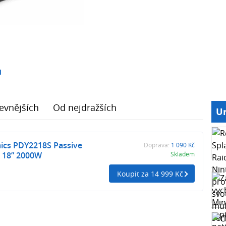
1
evnějších
Od nejdražších
Ur
cs PDY2218S Passive
Doprava:
1 090 Kč
 18” 2000W
Skladem
Koupit za 14 999 Kč