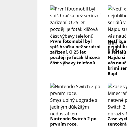
První fotomobil byl
Netflix a
spíš hračka než seriózní
nejoblíb
zařízení. O 25 let
a seriálů
později je foťák klíčová
Najdu si
část výbavy telefonů
vás nau
krimi se
Rapl
Nintendo Switch 2 po
Zase vyc
prvním roce.
tentokrá