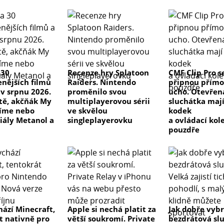
 30
Recenze hry Splatoon
CMF Clip Pro s
enějších filmů
Raiders. Nintendo
připnou přímo
 v srpnu 2026.
proměnilo svou
ucho. Otevřen
 tě, akčňák My
multiplayerovou sérii
sluchátka maj
číme nebo
ve skvělou
kodek
riály Metanol a
singleplayerovku
a ovládací kol
pouzdře
hází Minecraft,
Apple si nechá platit za
Jak dobře vyb
t nativně pro
větší soukromí. Private
bezdrátová sl