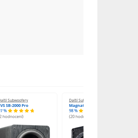
Další Subwoofery
Další Subwoofery
SVS SB-2000 Pro
Magnat Alpha RS 8
97 %
98 %
(2 hodnocení)
(20 hodnocení)