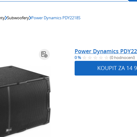
nty
Subwoofery
Power Dynamics PDY2218S
Power Dynamics PDY22
0 %
(0 hodnocení)
KOUPIT ZA 14 9