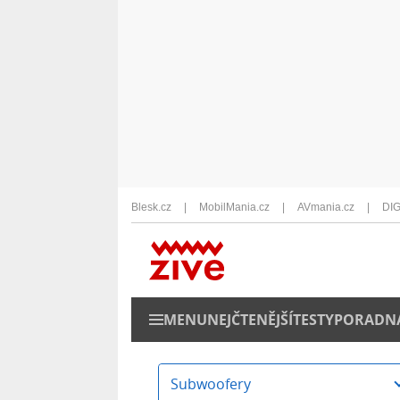
Blesk.cz
MobilMania.cz
AVmania.cz
DIG
MENU
NEJČTENĚJŠÍ
TESTY
PORADN
Subwoofery