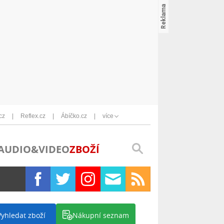
cz
Reflex.cz
Ábíčko.cz
více
AUDIO&VIDEO
ZBOŽÍ
Vyhledat zboží
Nákupní seznam