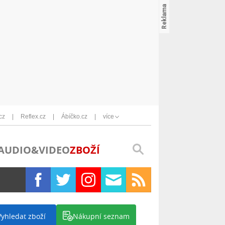
cz
Reflex.cz
Ábíčko.cz
více
AUDIO&VIDEO
ZBOŽÍ
Vyhledat zboží
Nákupní seznam