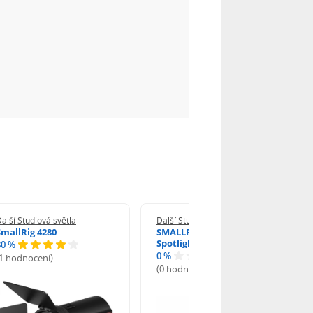
alší Studiová světla
Další Studiová světla
SmallRig 4280
SMALLRIG 6376 SP Air
Spotlight
80 %
0 %
(1 hodnocení)
(0 hodnocení)