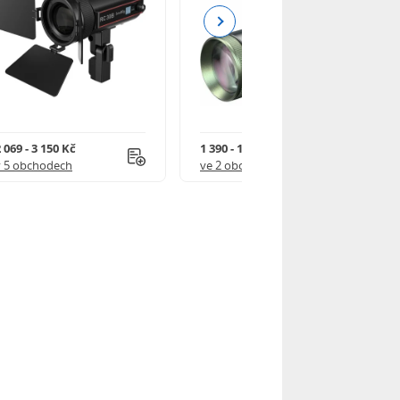
Next
 069 - 3 150 Kč
1 390 - 1 590 Kč
v 5 obchodech
ve 2 obchodech