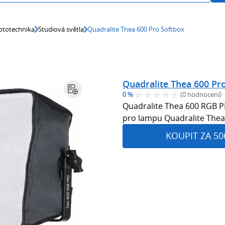
ototechnika
Studiová světla
Quadralite Thea 600 Pro Softbox
Quadralite Thea 600 Pr
0 %
(0 hodnocení)
Quadralite Thea 600 RGB P
pro lampu Quadralite The
KOUPIT ZA 50