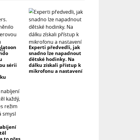
platoon
Experti předvedli, jak
endo
snadno lze napadnout
u
dětské hodinky. Na
u sérii
dálku získali přístup k
mikrofonu a nastavení
vku
abíjení
těl
na to přes