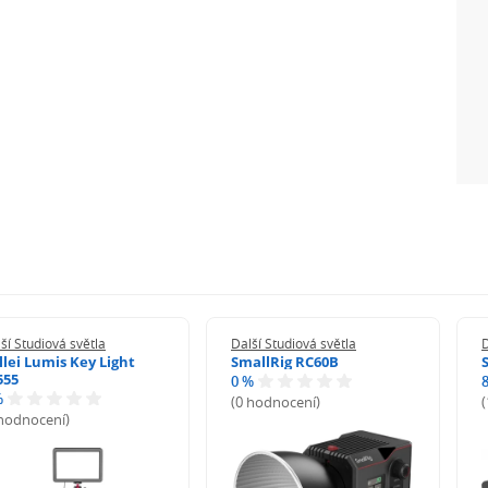
ší Studiová světla
Další Studiová světla
D
llei Lumis Key Light
SmallRig RC60B
555
0 %
%
(0 hodnocení)
 hodnocení)