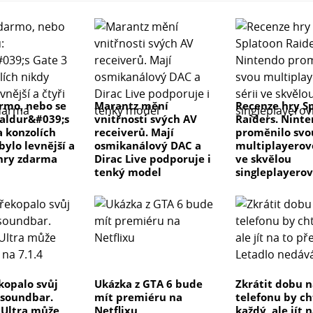
rmo, nebo se
Marantz mění
Recenze hry S
Baldur&#039;s
vnitřnosti svých AV
Raiders. Nint
a konzolích
receiverů. Mají
proměnilo svo
bylo levnější a
osmikanálový DAC a
multiplayerovo
 hry zdarma
Dirac Live podporuje i
ve skvělou
tenký model
singleplayero
kopalo svůj
Ukázka z GTA 6 bude
Zkrátit dobu n
 soundbar.
mít premiéru na
telefonu by ch
e Ultra může
Netflixu
každý, ale jít 