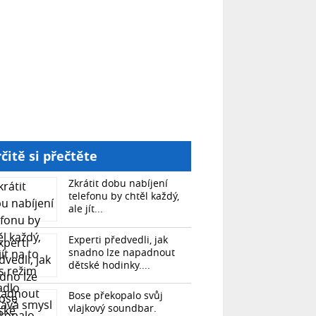
čitě si přečtěte
Zkrátit dobu nabíjení
telefonu by chtěl každý,
ale jít...
Experti předvedli, jak
snadno lze napadnout
dětské hodinky....
Bose překopalo svůj
vlajkový soundbar.