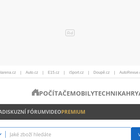
Iarena.cz
Auto.cz
E15.cz
iSport.cz
Doupě.cz
AutoRevue.
POČÍTAČE
MOBILY
TECHNIKA
HRY
A
DISKUZNÍ FÓRUM
VIDEO
PREMIUM