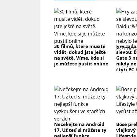
30 filmů, které musíte
Hry zada
vidět, dokud jste ještě
slevou: 
na světě. Víme, kde si
Gate 3 n
je můžete pustit online
nikdy ne
čtyři PC
Nečekejte na Android
Bose pře
17. Už teď si můžete ty
vlajkový
nejlepší funkce
Lifestyl