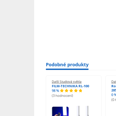
Podobné produkty
 Studiová světla
Další Studiová světla
Dal
un LED Molus X100
FILM-TECHNIKA RL-100
Ro
28
98 %
0 
(3 hodnocení)
odnocení)
(0