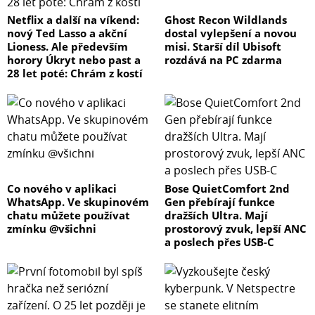
Netflix a další na víkend:
Ghost Recon Wildlands
nový Ted Lasso a akční
dostal vylepšení a novou
Lioness. Ale především
misi. Starší díl Ubisoft
horory Úkryt nebo past a
rozdává na PC zdarma
28 let poté: Chrám z kostí
Co nového v aplikaci
Bose QuietComfort 2nd
WhatsApp. Ve skupinovém
Gen přebírají funkce
chatu můžete používat
dražších Ultra. Mají
zmínku @všichni
prostorový zvuk, lepší ANC
a poslech přes USB-C