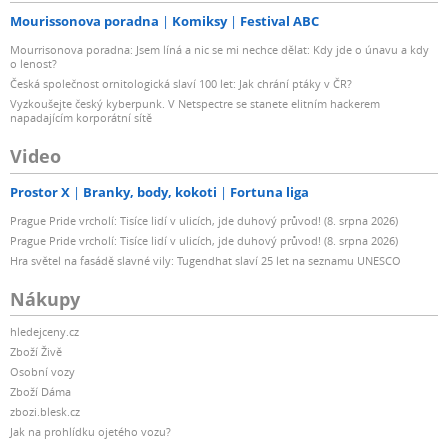
Mourissonova poradna
Komiksy
Festival ABC
Mourrisonova poradna: Jsem líná a nic se mi nechce dělat: Kdy jde o únavu a kdy
o lenost?
Česká společnost ornitologická slaví 100 let: Jak chrání ptáky v ČR?
Vyzkoušejte český kyberpunk. V Netspectre se stanete elitním hackerem
napadajícím korporátní sítě
Video
Prostor X
Branky, body, kokoti
Fortuna liga
Prague Pride vrcholí: Tisíce lidí v ulicích, jde duhový průvod! (8. srpna 2026)
Prague Pride vrcholí: Tisíce lidí v ulicích, jde duhový průvod! (8. srpna 2026)
Hra světel na fasádě slavné vily: Tugendhat slaví 25 let na seznamu UNESCO
Nákupy
hledejceny.cz
Zboží Živě
Osobní vozy
Zboží Dáma
zbozi.blesk.cz
Jak na prohlídku ojetého vozu?