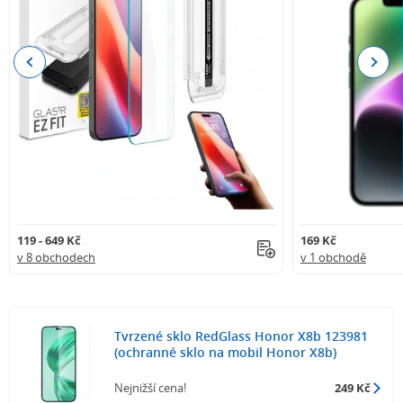
Previous
Next
119 - 649 Kč
169 Kč
v 8 obchodech
v 1 obchodě
Tvrzené sklo RedGlass Honor X8b 123981
(ochranné sklo na mobil Honor X8b)
Nejnižší cena!
249 Kč