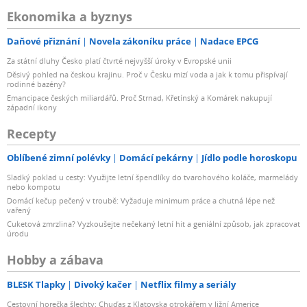
Ekonomika a byznys
Daňové přiznání
Novela zákoníku práce
Nadace EPCG
Za státní dluhy Česko platí čtvrté nejvyšší úroky v Evropské unii
Děsivý pohled na českou krajinu. Proč v Česku mizí voda a jak k tomu přispívají
rodinné bazény?
Emancipace českých miliardářů. Proč Strnad, Křetínský a Komárek nakupují
západní ikony
Recepty
Oblíbené zimní polévky
Domácí pekárny
Jídlo podle horoskopu
Sladký poklad u cesty: Využijte letní špendlíky do tvarohového koláče, marmelády
nebo kompotu
Domácí kečup pečený v troubě: Vyžaduje minimum práce a chutná lépe než
vařený
Cuketová zmrzlina? Vyzkoušejte nečekaný letní hit a geniální způsob, jak zpracovat
úrodu
Hobby a zábava
BLESK Tlapky
Divoký kačer
Netflix filmy a seriály
Cestovní horečka šlechty: Chuďas z Klatovska otrokářem v Jižní Americe