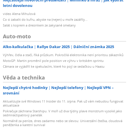
Nejčastější novoroční předsevzetí
Miminko a mráz
Jak vybírat
letní dovolenou
video Alena Mihulová
Co si zabalit do kufru, abyste na (nejen) u moře zazářily...
Salát s koprem a dresinkem ze zakysané smetany
Auto-moto
Alko-kalkulačka
Rallye Dakar 2025
Dálniční známka 2025
Výhřev, čidla a stačí, říká průzkum. Pokročilá elektronika není prioritou zákazníků
MotoGP: Martin proměnil pole position ve výhru v britském sprintu
Câmara se vyjádřil ke spekulacím, které ho pojí se sedačkou u Haasu
Věda a technika
Nejlepší chytré hodinky
Nejlepší telefony
Nejlepší VPN –
srovnání
Aktualizujte své Windows 11 Insider do 11. srpna. Pak už vám nebudou fungovat
aktualizace
Pokračuje záchrana Starshipu. V moři už dva týdny plave monstrum vysoké jako
sedmnáctipatrový panelák
Normálně za peníze, dnes zadarmo nebo se slevou: Univerzální čtečka, cloudová
peněženka a karetní survival