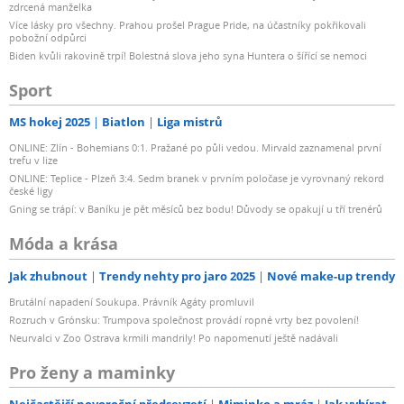
zdrcená manželka
Více lásky pro všechny. Prahou prošel Prague Pride, na účastníky pokřikovali
pobožní odpůrci
Biden kvůli rakovině trpí! Bolestná slova jeho syna Huntera o šířící se nemoci
Sport
MS hokej 2025
Biatlon
Liga mistrů
ONLINE: Zlín - Bohemians 0:1. Pražané po půli vedou. Mirvald zaznamenal první
trefu v lize
ONLINE: Teplice - Plzeň 3:4. Sedm branek v prvním poločase je vyrovnaný rekord
české ligy
Gning se trápí: v Baníku je pět měsíců bez bodu! Důvody se opakují u tří trenérů
Móda a krása
Jak zhubnout
Trendy nehty pro jaro 2025
Nové make-up trendy
Brutální napadení Soukupa. Právník Agáty promluvil
Rozruch v Grónsku: Trumpova společnost provádí ropné vrty bez povolení!
Neurvalci v Zoo Ostrava krmili mandrily! Po napomenutí ještě nadávali
Pro ženy a maminky