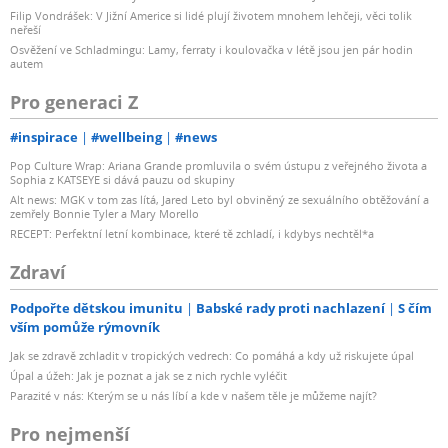
Filip Vondrášek: V Jižní Americe si lidé plují životem mnohem lehčeji, věci tolik
neřeší
Osvěžení ve Schladmingu: Lamy, ferraty i koulovačka v létě jsou jen pár hodin
autem
Pro generaci Z
#inspirace
#wellbeing
#news
Pop Culture Wrap: Ariana Grande promluvila o svém ústupu z veřejného života a
Sophia z KATSEYE si dává pauzu od skupiny
Alt news: MGK v tom zas lítá, Jared Leto byl obviněný ze sexuálního obtěžování a
zemřely Bonnie Tyler a Mary Morello
RECEPT: Perfektní letní kombinace, které tě zchladí, i kdybys nechtěl*a
Zdraví
Podpořte dětskou imunitu
Babské rady proti nachlazení
S čím
vším pomůže rýmovník
Jak se zdravě zchladit v tropických vedrech: Co pomáhá a kdy už riskujete úpal
Úpal a úžeh: Jak je poznat a jak se z nich rychle vyléčit
Parazité v nás: Kterým se u nás líbí a kde v našem těle je můžeme najít?
Pro nejmenší