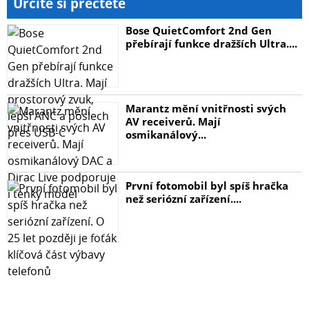
Určitě si přečtěte
Bose QuietComfort 2nd Gen
přebírají funkce dražších Ultra....
Marantz mění vnitřnosti svých
AV receiverů. Mají
osmikanálový...
První fotomobil byl spíš hračka
než seriózní zařízení....