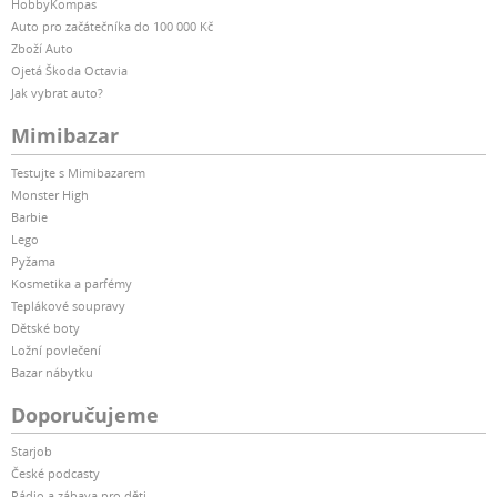
HobbyKompas
Auto pro začátečníka do 100 000 Kč
Zboží Auto
Ojetá Škoda Octavia
Jak vybrat auto?
Mimibazar
Testujte s Mimibazarem
Monster High
Barbie
Lego
Pyžama
Kosmetika a parfémy
Teplákové soupravy
Dětské boty
Ložní povlečení
Bazar nábytku
Doporučujeme
Starjob
České podcasty
Rádio a zábava pro děti