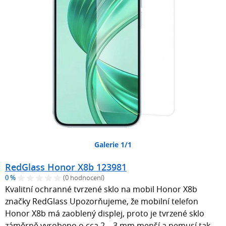
Galerie 1/1
RedGlass Honor X8b 123981
0 %
(0 hodnocení)
Kvalitní ochranné tvrzené sklo na mobil Honor X8b
značky RedGlass Upozorňujeme, že mobilní telefon
Honor X8b má zaoblený displej, proto je tvrzené sklo
záměrně vyrobeno o cca 2 – 3 mm menší a nemusí tak