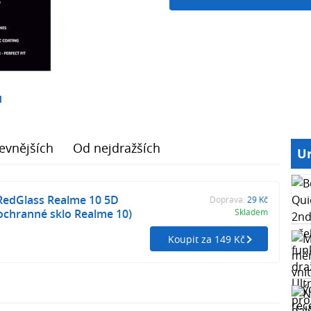
1
evnějších
Od nejdražších
Ur
RedGlass Realme 10 5D
Doprava:
29 Kč
ochranné sklo Realme 10)
Skladem
Koupit za 149 Kč