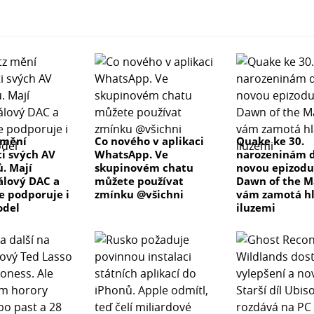
 mění
Co nového v aplikaci
Quake ke 30.
ti svých AV
WhatsApp. Ve
narozeninám d
ů. Mají
skupinovém chatu
novou epizodu
lový DAC a
můžete používat
Dawn of the M
ve podporuje i
zmínku @všichni
vám zamotá h
odel
iluzemi