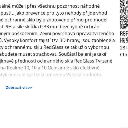
tuálně může i přes všechnu pozornost náhodně
upustit. Jako prevence pro tyto nehody přijde vhod
ené ochranné sklo bylo zhotoveno přímo pro model
sti 9H a síle sklíčka 0,33 mm bezchybně uchrání
a jiným poškozením. Zevní povrchová úprava tvrzeného
. Vysoký komfort zajistí tzv. 3D hrany, jsou zaoblené a
íky ochrannému sklu RedGlass se tak už o výbornou
ebudete muset strachovat. Součástí balení je také
 Zajímavé přednosti ochranného skla RedGlass Tvrzené
na Realme 10, 10 a 10 Ochranné sklo efektivně
 dotyk není aplikací skla omezena Vysoká hodnota
edGlass činí 0,33 mm Uvnitř balení: čisticí hadřík...
Zobrazit více