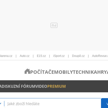
Iarena.cz
Auto.cz
E15.cz
iSport.cz
Doupě.cz
AutoRevue.
POČÍTAČE
MOBILY
TECHNIKA
HRY
A
DISKUZNÍ FÓRUM
VIDEO
PREMIUM