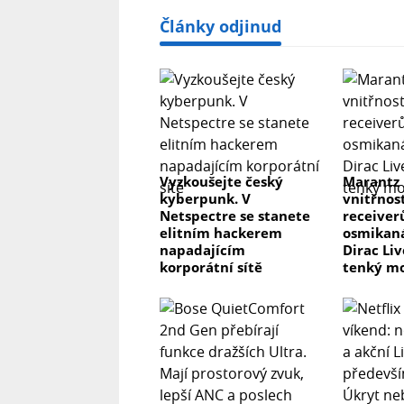
Články odjinud
Vyzkoušejte český
Marantz
kyberpunk. V
vnitřnos
Netspectre se stanete
receiver
elitním hackerem
osmikaná
napadajícím
Dirac Li
korporátní sítě
tenký m