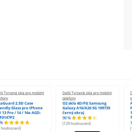
ší Tvrzená skla pro mobilní
Další Tvrzená skla pro mobilní
D
efony
telefony
t
zaGuard 2.5D Case
O2 sklo 4D/FG Samsung
iendly Glass pro iPhone
Galaxy A16/A26 5G 199735
/ 13 Pro / 14 / 16e AGD-
černý okraj
1
F0147P2
90 %
 %
(129 hodnocení)
5 hodnocení)