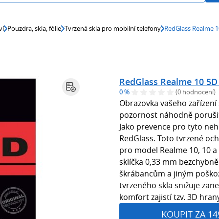
ví
Pouzdra, skla, fólie
Tvrzená skla pro mobilní telefony
RedGlass Realme 1
RedGlass Realme 10 5D
0 %
(0 hodnocení)
Obrazovka vašeho zařízení
pozornost náhodně porušit,
Jako prevence pro tyto ne
RedGlass. Toto tvrzené oc
pro model Realme 10, 10 a 1
sklíčka 0,33 mm bezchybně u
škrábancům a jiným poško
tvrzeného skla snižuje zan
komfort zajistí tzv. 3D hrany
KOUPIT ZA 14