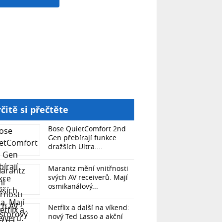
čitě si přečtěte
Bose QuietComfort 2nd
Gen přebírají funkce
dražších Ultra....
Marantz mění vnitřnosti
svých AV receiverů. Mají
osmikanálový...
Netflix a další na víkend:
nový Ted Lasso a akční