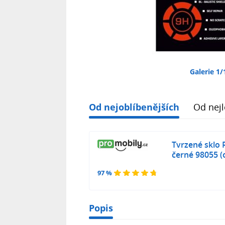
Galerie 1/
Od nejoblíbenějších
Od nejl
Tvrzené sklo 
černé 98055 (
97 %
Popis