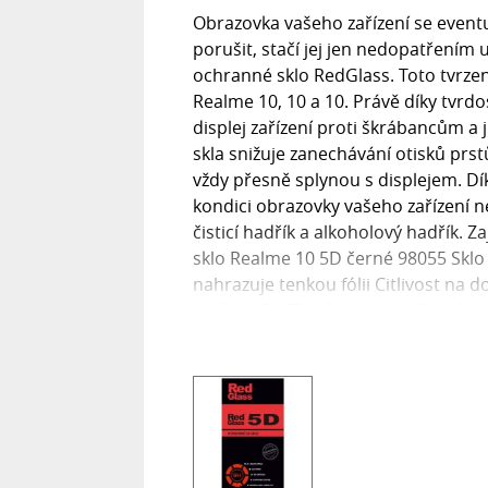
Obrazovka vašeho zařízení se even
porušit, stačí jej jen nedopatřením 
ochranné sklo RedGlass. Toto tvrz
Realme 10, 10 a 10. Právě díky tvrdo
displej zařízení proti škrábancům 
skla snižuje zanechávání otisků prstů
vždy přesně splynou s displejem. D
kondici obrazovky vašeho zařízení n
čisticí hadřík a alkoholový hadřík.
sklo Realme 10 5D černé 98055 Sklo 
nahrazuje tenkou fólii Citlivost na
tvrdosti 9H Tloušťka tvrzeného skla R