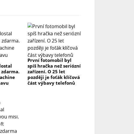
První fotomobil byl
ostal
spíš hračka než seriózní
 zdarma.
zařízení. O 25 let
achine
později je foťák klíčová
lavu
část výbavy telefonů