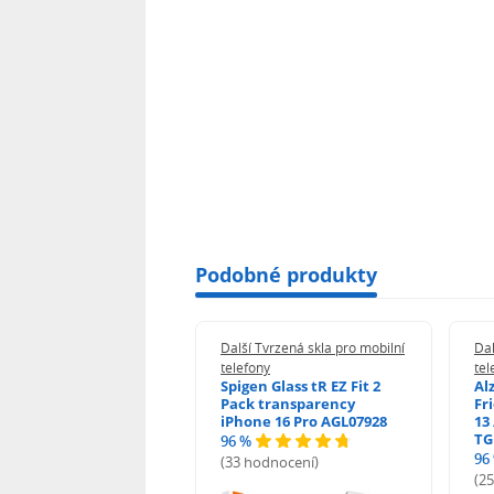
Podobné produkty
 Tvrzená skla pro mobilní
Další Tvrzená skla pro mobilní
Dal
ony
telefony
tel
guard 2.5D Glass
Spigen Glass tR EZ Fit 2
Al
Fit DustFree pro
Pack transparency
Fr
ne 17 Pro Max AGD-
iPhone 16 Pro AGL07928
13 
479BDAP3
TG
96 %
96
(33 hodnocení)
odnocení)
(2