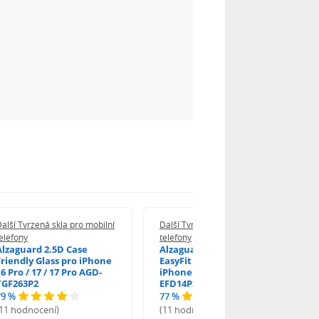
alší Tvrzená skla pro mobilní
Další Tvrzená skla pro mobilní
elefony
telefony
Alzaguard 2.5D Case
Alzaguard 2.5D Glass
Friendly Glass pro iPhone
EasyFit DustFree pro
6 Pro / 17 / 17 Pro AGD-
iPhone 16 Pro / 17 AGD-
TGF263P2
EFD14P3
79 %
77 %
(11 hodnocení)
(11 hodnocení)