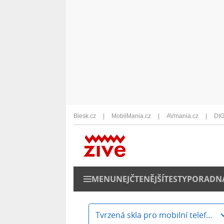
Blesk.cz
MobilMania.cz
AVmania.cz
DIG
MENU
NEJČTENĚJŠÍ
TESTY
PORADN
Tvrzená skla pro mobilní telefony