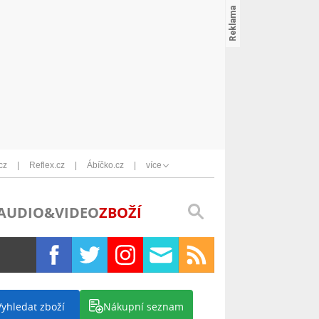
cz
Reflex.cz
Ábíčko.cz
více
AUDIO&VIDEO
ZBOŽÍ
Vyhledat zboží
Nákupní seznam