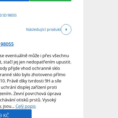
0 5D 98055
Následující produkt
 98055
 se eventuálně může i přes všechnu
 stačí jej jen nedopatřením upustit.
hody přijde vhod ochranné sklo
hranné sklo bylo zhotoveno přímo
0. Právě díky tvrdosti 9H a síle
chrání displej zařízení proti
zením. Zevní povrchová úprava
echávání otisků prstů. Vysoký
, jsou...
Celý popis
9 KČ