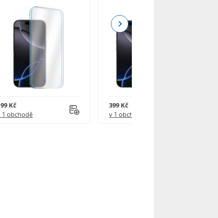
Next
199 Kč
399 Kč
v 1 obchodě
v 1 obchodě