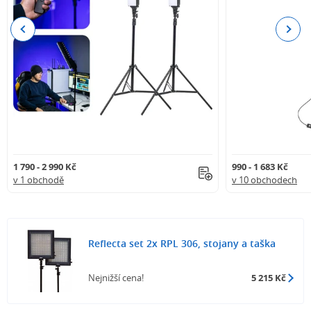
Previous
Next
1 790 - 2 990 Kč
990 - 1 683 Kč
v 1 obchodě
v 10 obchodech
Reflecta set 2x RPL 306, stojany a taška
Nejnižší cena!
5 215 Kč