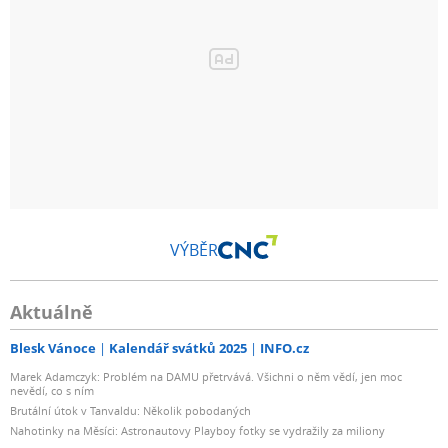
VÝBĚR
Aktuálně
Blesk Vánoce
Kalendář svátků 2025
INFO.cz
Marek Adamczyk: Problém na DAMU přetrvává. Všichni o něm vědí, jen moc
nevědí, co s ním
Brutální útok v Tanvaldu: Několik pobodaných
Nahotinky na Měsíci: Astronautovy Playboy fotky se vydražily za miliony