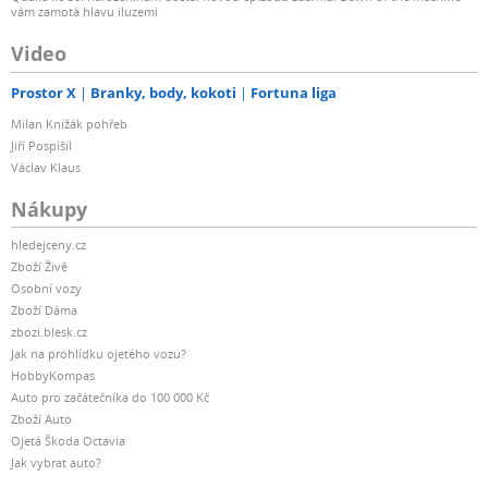
vám zamotá hlavu iluzemi
Video
Prostor X
Branky, body, kokoti
Fortuna liga
Milan Knížák pohřeb
Jiří Pospíšil
Václav Klaus
Nákupy
hledejceny.cz
Zboží Živě
Osobní vozy
Zboží Dáma
zbozi.blesk.cz
Jak na prohlídku ojetého vozu?
HobbyKompas
Auto pro začátečníka do 100 000 Kč
Zboží Auto
Ojetá Škoda Octavia
Jak vybrat auto?