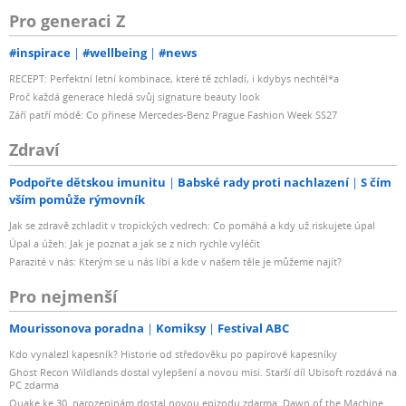
Pro generaci Z
#inspirace
#wellbeing
#news
RECEPT: Perfektní letní kombinace, které tě zchladí, i kdybys nechtěl*a
Proč každá generace hledá svůj signature beauty look
Září patří módě: Co přinese Mercedes-Benz Prague Fashion Week SS27
Zdraví
Podpořte dětskou imunitu
Babské rady proti nachlazení
S čím
vším pomůže rýmovník
Jak se zdravě zchladit v tropických vedrech: Co pomáhá a kdy už riskujete úpal
Úpal a úžeh: Jak je poznat a jak se z nich rychle vyléčit
Parazité v nás: Kterým se u nás líbí a kde v našem těle je můžeme najít?
Pro nejmenší
Mourissonova poradna
Komiksy
Festival ABC
Kdo vynalezl kapesník? Historie od středověku po papírové kapesníky
Ghost Recon Wildlands dostal vylepšení a novou misi. Starší díl Ubisoft rozdává na
PC zdarma
Quake ke 30. narozeninám dostal novou epizodu zdarma. Dawn of the Machine