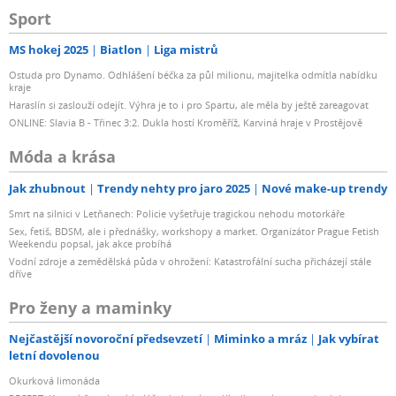
Sport
MS hokej 2025
Biatlon
Liga mistrů
Ostuda pro Dynamo. Odhlášení béčka za půl milionu, majitelka odmítla nabídku
kraje
Haraslín si zaslouží odejít. Výhra je to i pro Spartu, ale měla by ještě zareagovat
ONLINE: Slavia B - Třinec 3:2. Dukla hostí Kroměříž, Karviná hraje v Prostějově
Móda a krása
Jak zhubnout
Trendy nehty pro jaro 2025
Nové make-up trendy
Smrt na silnici v Letňanech: Policie vyšetřuje tragickou nehodu motorkáře
Sex, fetiš, BDSM, ale i přednášky, workshopy a market. Organizátor Prague Fetish
Weekendu popsal, jak akce probíhá
Vodní zdroje a zemědělská půda v ohrožení: Katastrofální sucha přicházejí stále
dříve
Pro ženy a maminky
Nejčastější novoroční předsevzetí
Miminko a mráz
Jak vybírat
letní dovolenou
Okurková limonáda