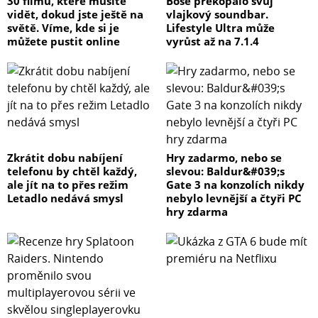
30 filmů, které musíte
Bose překopalo svůj
vidět, dokud jste ještě na
vlajkový soundbar.
světě. Víme, kde si je
Lifestyle Ultra může
můžete pustit online
vyrůst až na 7.1.4
Zkrátit dobu nabíjení
Hry zadarmo, nebo se
telefonu by chtěl každý,
slevou: Baldur&#039;s
ale jít na to přes režim
Gate 3 na konzolích nikdy
Letadlo nedává smysl
nebylo levnější a čtyři PC
hry zdarma