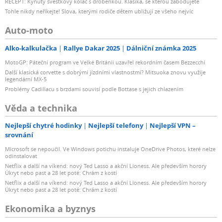
RECEPT: Kynutý švestkový koláč s drobenkou. Klasika, se kterou zabodujete
Tohle nikdy neříkejte! Slova, kterými rodiče dětem ubližují ze všeho nejvíc
Auto-moto
Alko-kalkulačka
Rallye Dakar 2025
Dálniční známka 2025
MotoGP: Páteční program ve Velké Británii uzavřel rekordním časem Bezzecchi
Další klasická corvette s dobrými jízdními vlastnostmi? Mitsuoka znovu využije
legendární MX-5
Problémy Cadillacu s brzdami souvisí podle Bottase s jejich chlazením
Věda a technika
Nejlepší chytré hodinky
Nejlepší telefony
Nejlepší VPN –
srovnání
Microsoft se nepoučil. Ve Windows potichu instaluje OneDrive Photos, které nelze
odinstalovat
Netflix a další na víkend: nový Ted Lasso a akční Lioness. Ale především horory
Úkryt nebo past a 28 let poté: Chrám z kostí
Netflix a další na víkend: nový Ted Lasso a akční Lioness. Ale především horory
Úkryt nebo past a 28 let poté: Chrám z kostí
Ekonomika a byznys