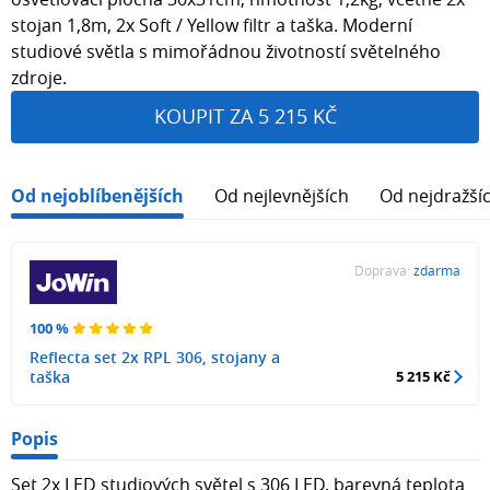
stojan 1,8m, 2x Soft / Yellow filtr a taška. Moderní
studiové světla s mimořádnou životností světelného
zdroje.
KOUPIT ZA 5 215 KČ
Od nejoblíbenějších
Od nejlevnějších
Od nejdražší
Doprava:
zdarma
100 %
Reflecta set 2x RPL 306, stojany a
taška
5 215 Kč
Popis
Set 2x LED studiových světel s 306 LED, barevná teplota