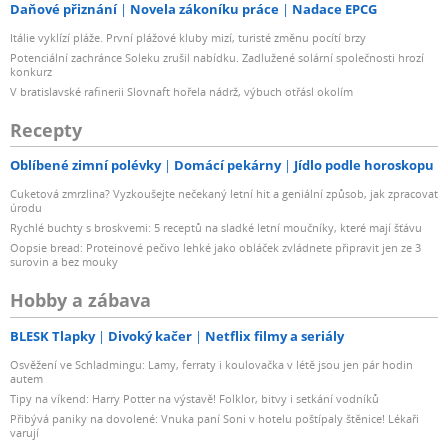
Daňové přiznání
Novela zákoníku práce
Nadace EPCG
Itálie vyklízí pláže. První plážové kluby mizí, turisté změnu pocítí brzy
Potenciální zachránce Soleku zrušil nabídku. Zadlužené solární společnosti hrozí
konkurz
V bratislavské rafinerii Slovnaft hořela nádrž, výbuch otřásl okolím
Recepty
Oblíbené zimní polévky
Domácí pekárny
Jídlo podle horoskopu
Cuketová zmrzlina? Vyzkoušejte nečekaný letní hit a geniální způsob, jak zpracovat
úrodu
Rychlé buchty s broskvemi: 5 receptů na sladké letní moučníky, které mají šťávu
Oopsie bread: Proteinové pečivo lehké jako obláček zvládnete připravit jen ze 3
surovin a bez mouky
Hobby a zábava
BLESK Tlapky
Divoký kačer
Netflix filmy a seriály
Osvěžení ve Schladmingu: Lamy, ferraty i koulovačka v létě jsou jen pár hodin
autem
Tipy na víkend: Harry Potter na výstavě! Folklor, bitvy i setkání vodníků
Přibývá paniky na dovolené: Vnuka paní Soni v hotelu poštípaly štěnice! Lékaři
varují