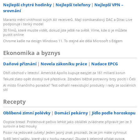
Nejlepší chytré hodinky
Nejlepší telefony
Nejlepší VPN –
srovnání
Marantz mění vnitřnosti svých AV receiverů. Mají osmikanálový DAC a Dirac Live
podporuje i tenký model
30 filmů, které musíte vidět, dokud jste ještě na světě. Víme, kde si je můžete
pustit online
Chrome kašle na design Windows 11. To stejné ale dělá Microsoft s Edgem
Ekonomika a byznys
Daňové přiznání
Novela zákoníku práce
Nadace EPCG
Obří obchod v letectví. Americké Apollo kupuje easyJet za 161 miliard korun
Tekuté zlato opět dostojí své přezdívce. Zdražení běžné potraviny brzy pocítí i Češi
AI místo finančního poradce? Test odhalil neexistující produkty i rady ze sociálních
sítí
Recepty
Oblíbené zimní polévky
Domácí pekárny
Jídlo podle horoskopu
Oopsie bread: Proteinové pečivo lehké jako obláček zvládnete připravit jen ze 3
surovin a bez mouky
Pozor na jedovaté cukety! Jeden jasný znak prozradí, že se jim máte vyhnout
Svěží letní saláty, které vás v horku neunaví: Zkuste k zelenině přidat ovoce,