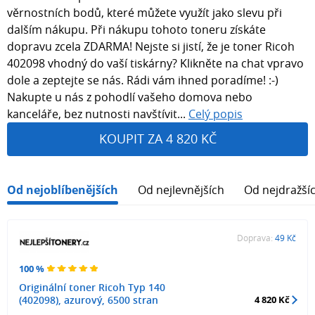
věrnostních bodů, které můžete využít jako slevu při
dalším nákupu. Při nákupu tohoto toneru získáte
dopravu zcela ZDARMA! Nejste si jistí, že je toner Ricoh
402098 vhodný do vaší tiskárny? Klikněte na chat vpravo
dole a zeptejte se nás. Rádi vám ihned poradíme! :-)
Nakupte u nás z pohodlí vašeho domova nebo
kanceláře, bez nutnosti navštívit...
Celý popis
KOUPIT ZA 4 820 KČ
Od nejoblíbenějších
Od nejlevnějších
Od nejdražší
Doprava:
49 Kč
100 %
Originální toner Ricoh Typ 140
(402098), azurový, 6500 stran
4 820 Kč