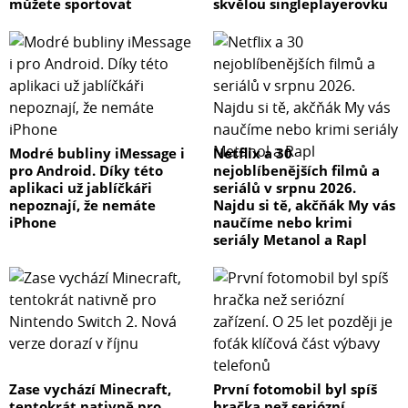
můžete sportovat
skvělou singleplayerovku
Modré bubliny iMessage i
Netflix a 30
pro Android. Díky této
nejoblíbenějších filmů a
aplikaci už jablíčkáři
seriálů v srpnu 2026.
nepoznají, že nemáte
Najdu si tě, akčňák My vás
iPhone
naučíme nebo krimi
seriály Metanol a Rapl
Zase vychází Minecraft,
První fotomobil byl spíš
tentokrát nativně pro
hračka než seriózní