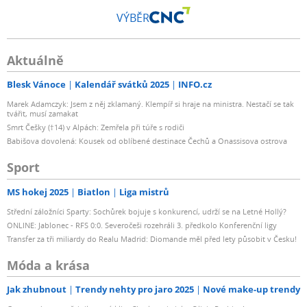
VÝBĚR
Aktuálně
Blesk Vánoce
Kalendář svátků 2025
INFO.cz
Marek Adamczyk: Jsem z něj zklamaný. Klempíř si hraje na ministra. Nestačí se tak
tvářit, musí zamakat
Smrt Češky (†14) v Alpách: Zemřela při túře s rodiči
Babišova dovolená: Kousek od oblíbené destinace Čechů a Onassisova ostrova
Sport
MS hokej 2025
Biatlon
Liga mistrů
Střední záložníci Sparty: Sochůrek bojuje s konkurencí, udrží se na Letné Hollý?
ONLINE: Jablonec - RFS 0:0. Severočeši rozehráli 3. předkolo Konferenční ligy
Transfer za tři miliardy do Realu Madrid: Diomande měl před lety působit v Česku!
Móda a krása
Jak zhubnout
Trendy nehty pro jaro 2025
Nové make-up trendy