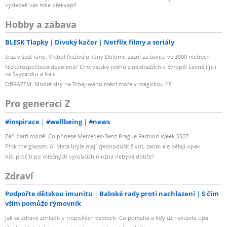
výsledek vás mile překvapí!
Hobby a zábava
BLESK Tlapky
Divoký kačer
Netflix filmy a seriály
Sraz v šest ráno. Vrchol festivalu Tóny Dolomit zazní za úsvitu ve 3000 metrech
Nízkorozpočtová dovolená? Chorvatsko jedno z nejdražších v Evropě! Levněji je i
ve Švýcarsku a Itálii
OBRAZEM: Modré slzy na Tchaj-wanu mění moře v magickou říši
Pro generaci Z
#inspirace
#wellbeing
#news
Září patří módě: Co přinese Mercedes-Benz Prague Fashion Week SS27
F*ck the glasses: AI Meta brýle mají zjednodušit život, zatím ale dělají opak
Víš, proč ti po mléčných výrobcích možná nebývá dobře?
Zdraví
Podpořte dětskou imunitu
Babské rady proti nachlazení
S čím
vším pomůže rýmovník
Jak se zdravě zchladit v tropických vedrech: Co pomáhá a kdy už riskujete úpal