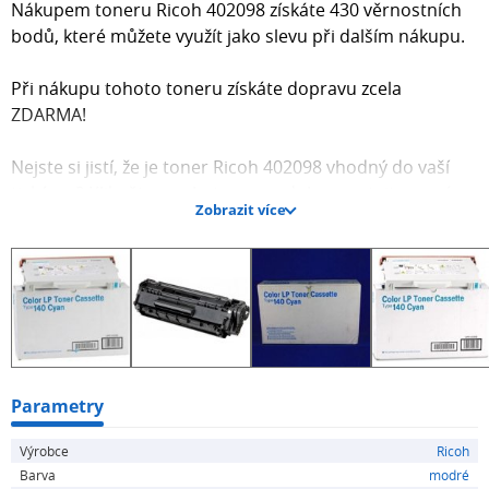
Nákupem toneru Ricoh 402098 získáte 430 věrnostních
bodů, které můžete využít jako slevu při dalším nákupu.
Při nákupu tohoto toneru získáte dopravu zcela
ZDARMA!
Nejste si jistí, že je toner Ricoh 402098 vhodný do vaší
tiskárny? Klikněte na chat vpravo dole a zeptejte se nás.
Zobrazit více
Rádi vám ihned poradíme! :-) Nakupte u nás z pohodlí
vašeho domova nebo kanceláře, bez nutnosti navštívit
kamennou prodejnu.
Parametry
Výrobce
Ricoh
Barva
modré