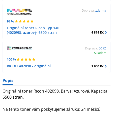
Doprava:
zdarma
98 %
Originální toner Ricoh Typ 140
(402098), azurový, 6500 stran
4 814 Kč
Doprava:
60 Kč
Skladem
100 %
RICOH 402098 - originální
1 900 Kč
Popis
Originální toner Ricoh 402098. Barva: Azurová. Kapacita:
6500 stran.
Na tento toner vám poskytujeme záruku: 24 měsíců.