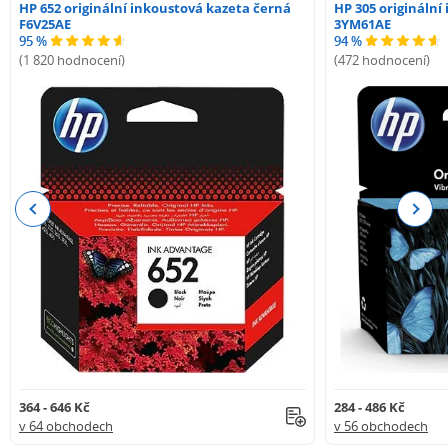
HP 652 originální inkoustová kazeta černá
HP 305 originální
F6V25AE
3YM61AE
95 %
94 %
(1 820 hodnocení)
(472 hodnocení)
Previous
Next
364 - 646 Kč
284 - 486 Kč
v 64 obchodech
v 56 obchodech