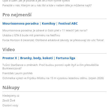
Úpal a úžeh: Jak je poznat a jak se z nich rychle vyléčit
Parazité v nás: Kterým se u nás líbí a kde v našem těle je můžeme najít?
Pro nejmenší
Mourissonova poradna
Komiksy
Festival ABC
Mourrisonova poradna: Je zdravé si čistit pleť v 11 letech? Jak na to?
Ukázka z GTA 6 bude mít premiéru na Netflixu
Forza Horizon 6 (recenze): Oblíbené arkádové závody se přesouvají do ulic Tokia!
Video
Prostor X
Branky, body, kokoti
Fortuna liga
Tvůrci StarDance o změnách: Proč budou porotci opět čtyři a čím přesvědčila
Burkiewiczová?
František Laurin pohřeb
Ochmelka vylezl ve Frýdku-Místku na 15 m vysokou lezeckou stěnu. (srpen 2026)
Nákupy
hledejceny.cz
Zboží Živě
Osobní vozy