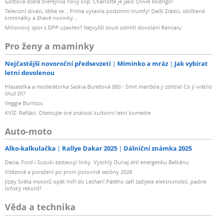
Gottova dcera zveřejnila nový klip: Charlotte je jako Olivie Rodrigo!
Televizní diváci, těšte se... Prima vytasila podzimní trumfy! Další Zrádci, oblíbené
kriminálky a žhavé novinky...
Milionový spor s DPP uzavřen? Nejvyšší soud odmítl dovolání Rencaru
Pro ženy a maminky
Nejčastější novoroční předsevzetí
Miminko a mráz
Jak vybírat
letní dovolenou
Hlasatelka a moderátorka Saskia Burešová (80) - Smrt manžela ji zdrtila! Co jí vrátilo
chuť žít?
Veggie Burritos
KVÍZ: Rafťáci. Otestujte své znalosti kultovní letní komedie
Auto-moto
Alko-kalkulačka
Rallye Dakar 2025
Dálniční známka 2025
Dacia, Ford i Suzuki zastavují linky. Vyschlý Dunaj drtí energetiku Balkánu
Vítězové a poražení po první polovině sezóny 2026
Jízdy Světa motorů opět míří do Letňan! Pátého září zažijete elektromobil, padne
loňský rekord?
Věda a technika