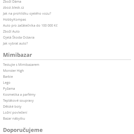
Zboží Dáma
zbozi.blesk.cz
Jak na prohlídku ojetého vozu?
HobbyKompas
Auto pro začátečníka do 100 000 Kč
Zboží Auto
Ojetá Škoda Octavia
Jak vybrat auto?
Mimibazar
Testujte s Mimibazarem
Monster High
Barbie
Lego
Pyžama
Kosmetika a parfémy
Teplákové soupravy
Dětské boty
Ložní povlečení
Bazar nábytku
Doporučujeme