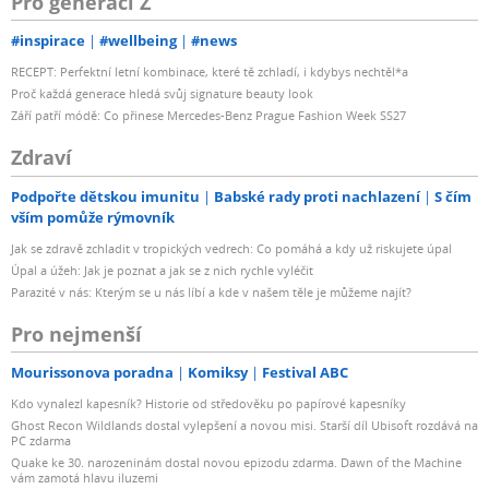
Pro generaci Z
#inspirace
#wellbeing
#news
RECEPT: Perfektní letní kombinace, které tě zchladí, i kdybys nechtěl*a
Proč každá generace hledá svůj signature beauty look
Září patří módě: Co přinese Mercedes-Benz Prague Fashion Week SS27
Zdraví
Podpořte dětskou imunitu
Babské rady proti nachlazení
S čím
vším pomůže rýmovník
Jak se zdravě zchladit v tropických vedrech: Co pomáhá a kdy už riskujete úpal
Úpal a úžeh: Jak je poznat a jak se z nich rychle vyléčit
Parazité v nás: Kterým se u nás líbí a kde v našem těle je můžeme najít?
Pro nejmenší
Mourissonova poradna
Komiksy
Festival ABC
Kdo vynalezl kapesník? Historie od středověku po papírové kapesníky
Ghost Recon Wildlands dostal vylepšení a novou misi. Starší díl Ubisoft rozdává na
PC zdarma
Quake ke 30. narozeninám dostal novou epizodu zdarma. Dawn of the Machine
vám zamotá hlavu iluzemi