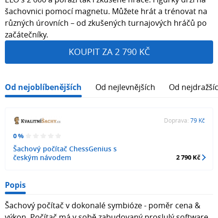
šachovnici pomocí magnetu. Můžete hrát a trénovat na
různých úrovních – od zkušených turnajových hráčů po
začátečníky.
KOUPIT ZA 2 790 KČ
Od nejoblíbenějších
Od nejlevnějších
Od nejdražší
Doprava:
79 Kč
0 %
Šachový počítač ChessGenius s
českým návodem
2 790 Kč
Popis
Šachový počítač v dokonalé symbióze - poměr cena &
výkon. Počítač má v sobě zabudovaný proslulý software