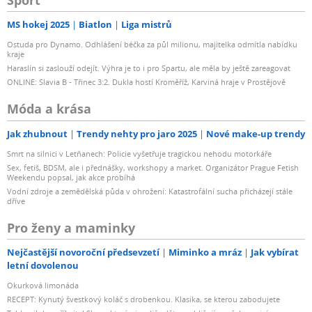
MS hokej 2025
Biatlon
Liga mistrů
Ostuda pro Dynamo. Odhlášení béčka za půl milionu, majitelka odmítla nabídku
kraje
Haraslín si zaslouží odejít. Výhra je to i pro Spartu, ale měla by ještě zareagovat
ONLINE: Slavia B - Třinec 3:2. Dukla hostí Kroměříž, Karviná hraje v Prostějově
Móda a krása
Jak zhubnout
Trendy nehty pro jaro 2025
Nové make-up trendy
Smrt na silnici v Letňanech: Policie vyšetřuje tragickou nehodu motorkáře
Sex, fetiš, BDSM, ale i přednášky, workshopy a market. Organizátor Prague Fetish
Weekendu popsal, jak akce probíhá
Vodní zdroje a zemědělská půda v ohrožení: Katastrofální sucha přicházejí stále
dříve
Pro ženy a maminky
Nejčastější novoroční předsevzetí
Miminko a mráz
Jak vybírat
letní dovolenou
Okurková limonáda
RECEPT: Kynutý švestkový koláč s drobenkou. Klasika, se kterou zabodujete