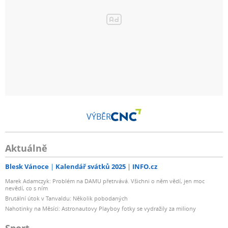
VÝBĚR
Aktuálně
Blesk Vánoce
Kalendář svátků 2025
INFO.cz
Marek Adamczyk: Problém na DAMU přetrvává. Všichni o něm vědí, jen moc
nevědí, co s ním
Brutální útok v Tanvaldu: Několik pobodaných
Nahotinky na Měsíci: Astronautovy Playboy fotky se vydražily za miliony
Sport