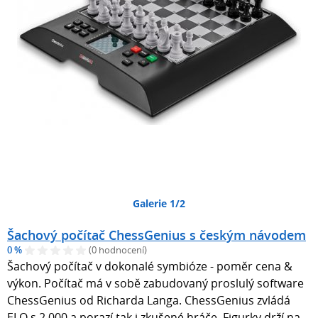
Galerie 1/2
Šachový počítač ChessGenius s českým návodem
0 %
(0 hodnocení)
Šachový počítač v dokonalé symbióze - poměr cena &
výkon. Počítač má v sobě zabudovaný proslulý software
ChessGenius od Richarda Langa. ChessGenius zvládá
ELO s 2 000 a porazí tak i zkušené hráče. Figurky drží na