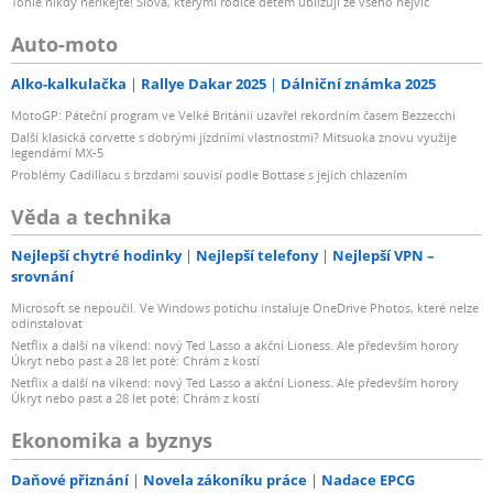
Tohle nikdy neříkejte! Slova, kterými rodiče dětem ubližují ze všeho nejvíc
Auto-moto
Alko-kalkulačka
Rallye Dakar 2025
Dálniční známka 2025
MotoGP: Páteční program ve Velké Británii uzavřel rekordním časem Bezzecchi
Další klasická corvette s dobrými jízdními vlastnostmi? Mitsuoka znovu využije
legendární MX-5
Problémy Cadillacu s brzdami souvisí podle Bottase s jejich chlazením
Věda a technika
Nejlepší chytré hodinky
Nejlepší telefony
Nejlepší VPN –
srovnání
Microsoft se nepoučil. Ve Windows potichu instaluje OneDrive Photos, které nelze
odinstalovat
Netflix a další na víkend: nový Ted Lasso a akční Lioness. Ale především horory
Úkryt nebo past a 28 let poté: Chrám z kostí
Netflix a další na víkend: nový Ted Lasso a akční Lioness. Ale především horory
Úkryt nebo past a 28 let poté: Chrám z kostí
Ekonomika a byznys
Daňové přiznání
Novela zákoníku práce
Nadace EPCG