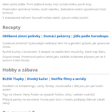
Itálie vyklízí pláže. První plážové kluby mizí, turisté změnu pocítí brzy
Potenciální zachránce Soleku zrušil nabídku. Zadlužené solární společnosti hrozí
konkurz
V bratislavské rafinerii Slovnaft hořela nádrž, výbuch otřásl okolím
Recepty
Oblíbené zimní polévky
Domácí pekárny
Jídlo podle horoskopu
Cuketová zmrzlina? Vyzkoušejte nečekaný letní hit a geniální způsob, jak zpracovat
úrodu
Rychlé buchty s broskvemi: 5 receptů na sladké letní moučníky, které mají šťávu
Oopsie bread: Proteinové pečivo lehké jako obláček zvládnete připravit jen ze 3
surovin a bez mouky
Hobby a zábava
BLESK Tlapky
Divoký kačer
Netflix filmy a seriály
Osvěžení ve Schladmingu: Lamy, ferraty i koulovačka v létě jsou jen pár hodin
autem
Tipy na víkend: Harry Potter na výstavě! Folklor, bitvy i setkání vodníků
Přibývá paniky na dovolené: Vnuka paní Soni v hotelu poštípaly štěnice! Lékaři
varují