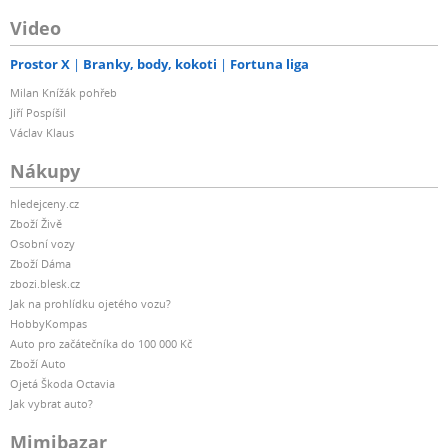
Video
Prostor X
Branky, body, kokoti
Fortuna liga
Milan Knížák pohřeb
Jiří Pospíšil
Václav Klaus
Nákupy
hledejceny.cz
Zboží Živě
Osobní vozy
Zboží Dáma
zbozi.blesk.cz
Jak na prohlídku ojetého vozu?
HobbyKompas
Auto pro začátečníka do 100 000 Kč
Zboží Auto
Ojetá Škoda Octavia
Jak vybrat auto?
Mimibazar