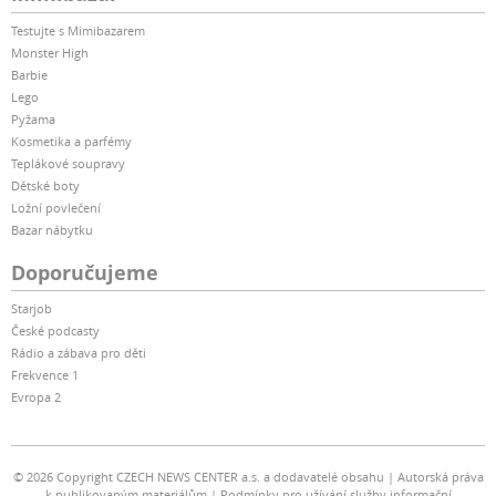
Testujte s Mimibazarem
Monster High
Barbie
Lego
Pyžama
Kosmetika a parfémy
Teplákové soupravy
Dětské boty
Ložní povlečení
Bazar nábytku
Doporučujeme
Starjob
České podcasty
Rádio a zábava pro děti
Frekvence 1
Evropa 2
© 2026 Copyright CZECH NEWS CENTER a.s. a dodavatelé obsahu
Autorská práva
k publikovaným materiálům
Podmínky pro užívání služby informační