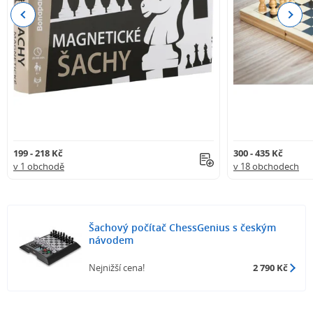
Previous
Next
199 - 218 Kč
300 - 435 Kč
v 1 obchodě
v 18 obchodech
Šachový počítač ChessGenius s českým
návodem
Nejnižší cena!
2 790 Kč