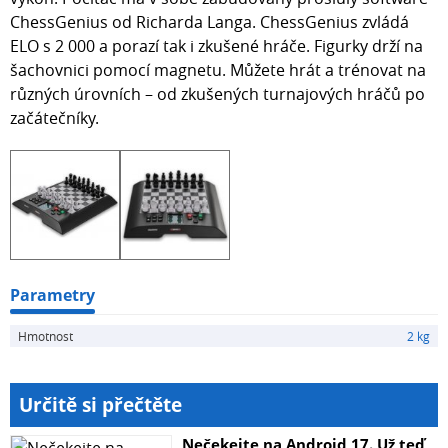
ChessGenius od Richarda Langa. ChessGenius zvládá
ELO s 2 000 a porazí tak i zkušené hráče. Figurky drží na
šachovnici pomocí magnetu. Můžete hrát a trénovat na
různých úrovních – od zkušených turnajových hráčů po
začátečníky.
Parametry
Hmotnost
2 kg
Určitě si přečtěte
Nečekejte na Android 17. Už teď