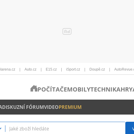
Iarena.cz
Auto.cz
E15.cz
iSport.cz
Doupě.cz
AutoRevue.
POČÍTAČE
MOBILY
TECHNIKA
HRY
A
DISKUZNÍ FÓRUM
VIDEO
PREMIUM