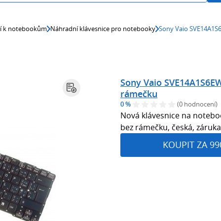
ví k notebookům
Náhradní klávesnice pro notebooky
Sony Vaio SVE14A1S6
Sony Vaio SVE14A1S6EW
rámečku
0 %
(0 hodnocení)
Nová klávesnice na noteb
bez rámečku, česká, záruka
KOUPIT ZA 99