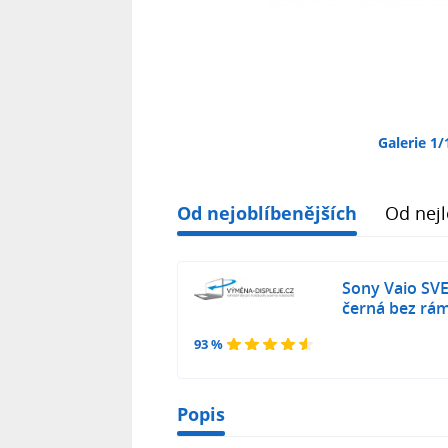
Galerie 1/
Od nejoblíbenějších
Od nejl
Sony Vaio SV
černá bez rá
93 %
Popis