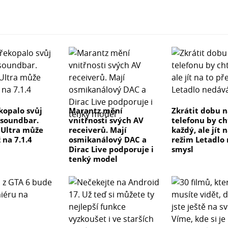
kopalo svůj
Marantz mění
Zkrátit dobu n
 soundbar.
vnitřnosti svých AV
telefonu by ch
e Ultra může
receiverů. Mají
každý, ale jít 
 na 7.1.4
osmikanálový DAC a
režim Letadlo
Dirac Live podporuje i
smysl
tenký model