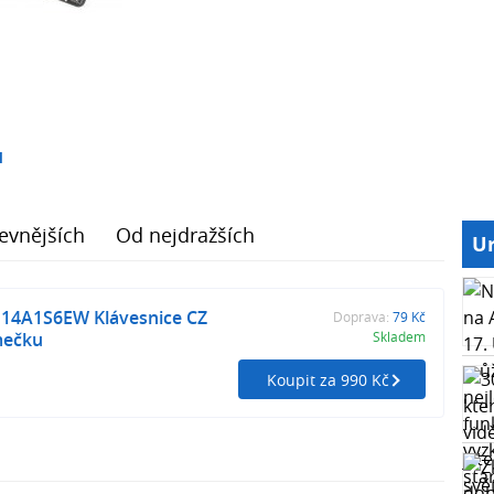
1
evnějších
Od nejdražších
Ur
E14A1S6EW Klávesnice CZ
Doprava:
79 Kč
mečku
Skladem
Koupit za 990 Kč