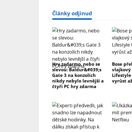
Články odjinud
Hry zadarmo, nebo se
Bose pře
slevou: Baldur&#039;s
vlajkový
Gate 3 na konzolích
Lifestyl
nikdy nebylo levnější a
vyrůst až
čtyři PC hry zdarma