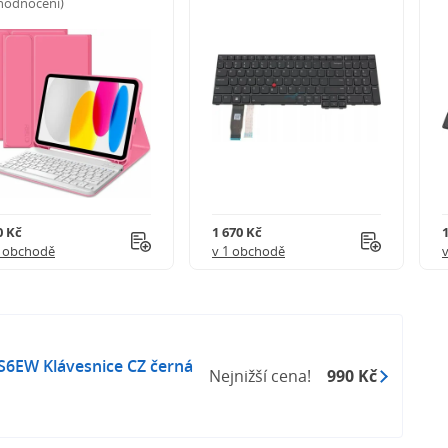
 hodnocení)
0 Kč
1 670 Kč
1 obchodě
v 1 obchodě
S6EW Klávesnice CZ černá
Nejnižší cena!
990 Kč