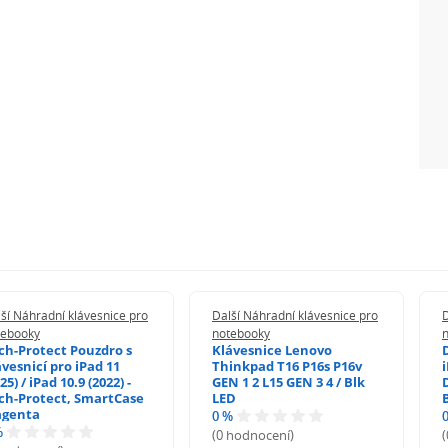
ší Náhradní klávesnice pro
Další Náhradní klávesnice pro
D
tebooky
notebooky
ch-Protect Pouzdro s
Klávesnice Lenovo
ávesnicí pro iPad 11
Thinkpad T16 P16s P16v
i
25) / iPad 10.9 (2022) -
GEN 1 2 L15 GEN 3 4 / Blk
ch-Protect, SmartCase
LED
genta
0 %
%
(0 hodnocení)