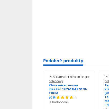
Podobné produkty
 Náhradní klávesnice pro
Další Náhradní klávesnice pro
Dal
booky
notebooky
no
esnice HP ProBook
Klávesnice Lenovo
Te
455 470 - G0 G1 G2
IdeaPad 120S-11IAP S130-
kl
11IGM
(20
Te
80 %
odnocení)
Ma
(1 hodnocení)
0 