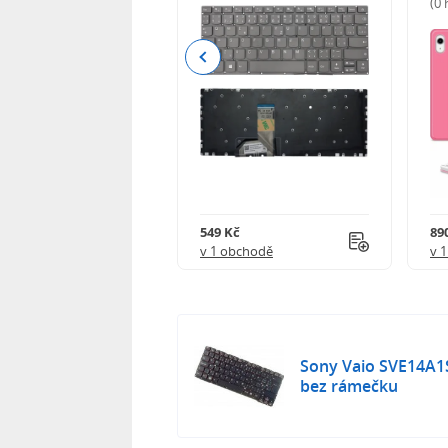
(0
Previous
Kč
549 Kč
89
obchodě
v 1 obchodě
v 
Sony Vaio SVE14A1
bez rámečku