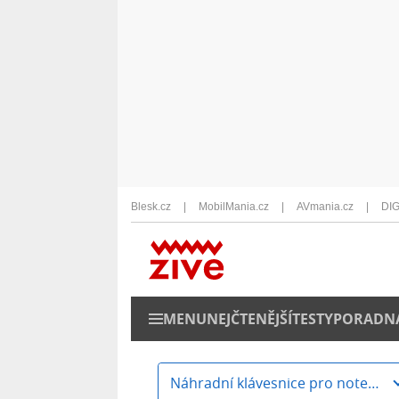
Blesk.cz
MobilMania.cz
AVmania.cz
DIG
MENU
NEJČTENĚJŠÍ
TESTY
PORADN
Náhradní klávesnice pro notebooky