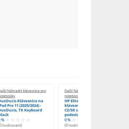
alší Náhradní klávesnice pro
Další Náhradní klávesnice pro
notebooky
notebooky
DuxDucis Klávesnice na
HP EliteBook 840 G6
Pad Pro 11 (2025/2024) -
klávesnice na notebook
DuxDucis, TK Keyboard
CZ/SK stříbrný rámeček,
Black
podsvícená, Trackpoint
0 %
0 %
(0 hodnocení)
(0 hodnocení)