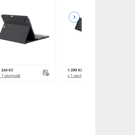
Next
1 244 Kč
1 290 Kč
v 1 obchodě
v 1 obchodě