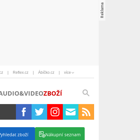
cz
Reflex.cz
Ábíčko.cz
více
AUDIO&VIDEO
ZBOŽÍ
Vyhledat zboží
Nákupní seznam