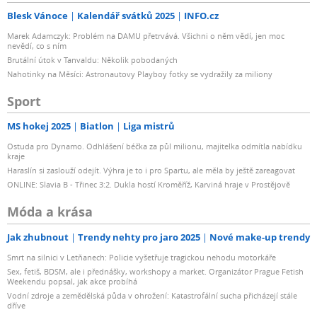
Blesk Vánoce
Kalendář svátků 2025
INFO.cz
Marek Adamczyk: Problém na DAMU přetrvává. Všichni o něm vědí, jen moc
nevědí, co s ním
Brutální útok v Tanvaldu: Několik pobodaných
Nahotinky na Měsíci: Astronautovy Playboy fotky se vydražily za miliony
Sport
MS hokej 2025
Biatlon
Liga mistrů
Ostuda pro Dynamo. Odhlášení béčka za půl milionu, majitelka odmítla nabídku
kraje
Haraslín si zaslouží odejít. Výhra je to i pro Spartu, ale měla by ještě zareagovat
ONLINE: Slavia B - Třinec 3:2. Dukla hostí Kroměříž, Karviná hraje v Prostějově
Móda a krása
Jak zhubnout
Trendy nehty pro jaro 2025
Nové make-up trendy
Smrt na silnici v Letňanech: Policie vyšetřuje tragickou nehodu motorkáře
Sex, fetiš, BDSM, ale i přednášky, workshopy a market. Organizátor Prague Fetish
Weekendu popsal, jak akce probíhá
Vodní zdroje a zemědělská půda v ohrožení: Katastrofální sucha přicházejí stále
dříve