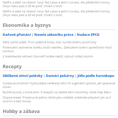
Netflix a další na víkend: nový Ted Lasso a akční Lioness. Ale především horory
Úkryt nebo past a 28 let poté: Chrám z kostí
Netflix a další na víkend: nový Ted Lasso a akční Lioness. Ale především horory
Úkryt nebo past a 28 let poté: Chrám z kostí
Ekonomika a byznys
Daňové přiznání
Novela zákoníku práce
Nadace EPCG
Itálie vyklízí pláže. První plážové kluby mizí, turisté změnu pocítí brzy
Potenciální zachránce Soleku zrušil nabídku. Zadlužené solární společnosti hrozí
konkurz
V bratislavské rafinerii Slovnaft hořela nádrž, výbuch otřásl okolím
Recepty
Oblíbené zimní polévky
Domácí pekárny
Jídlo podle horoskopu
Cuketová zmrzlina? Vyzkoušejte nečekaný letní hit a geniální způsob, jak zpracovat
úrodu
Rychlé buchty s broskvemi: 5 receptů na sladké letní moučníky, které mají šťávu
Oopsie bread: Proteinové pečivo lehké jako obláček zvládnete připravit jen ze 3
surovin a bez mouky
Hobby a zábava