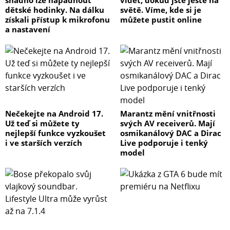
snadno lze napadnout
vidět, dokud jste ještě na
dětské hodinky. Na dálku
světě. Víme, kde si je
získali přístup k mikrofonu
můžete pustit online
a nastavení
Nečekejte na Android 17.
Marantz mění vnitřnosti
Už teď si můžete ty
svých AV receiverů. Mají
nejlepší funkce vyzkoušet
osmikanálový DAC a Dirac
i ve starších verzích
Live podporuje i tenký
model