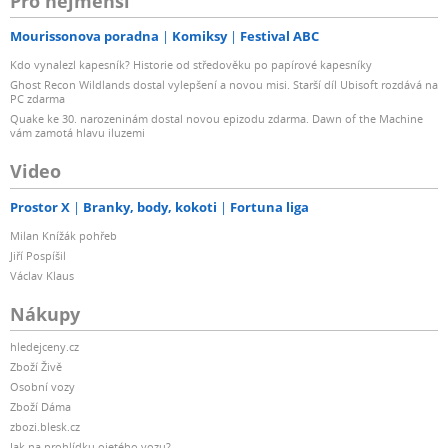
Pro nejmenší
Mourissonova poradna
Komiksy
Festival ABC
Kdo vynalezl kapesník? Historie od středověku po papírové kapesníky
Ghost Recon Wildlands dostal vylepšení a novou misi. Starší díl Ubisoft rozdává na
PC zdarma
Quake ke 30. narozeninám dostal novou epizodu zdarma. Dawn of the Machine
vám zamotá hlavu iluzemi
Video
Prostor X
Branky, body, kokoti
Fortuna liga
Milan Knížák pohřeb
Jiří Pospíšil
Václav Klaus
Nákupy
hledejceny.cz
Zboží Živě
Osobní vozy
Zboží Dáma
zbozi.blesk.cz
Jak na prohlídku ojetého vozu?