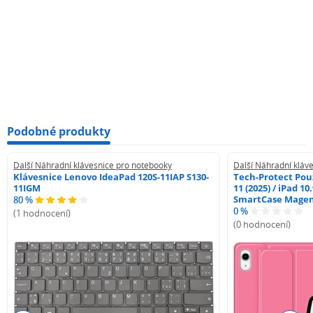
Podobné produkty
Další Náhradní klávesnice pro notebooky
Další Náhradní kláv
Klávesnice Lenovo IdeaPad 120S-11IAP S130-
Tech-Protect Pouz
11IGM
11 (2025) / iPad 10
SmartCase Mage
80 %
0 %
(1 hodnocení)
(0 hodnocení)