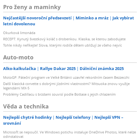
Pro ženy a maminky
Nejčastější novoroční předsevzetí
Miminko a mráz
Jak vybírat
letní dovolenou
Okurková limonáda
RECEPT: Kynutý švestkový koláč s drobenkou. Klasika, se kterou zabodujete
Tohle nikdy neříkejte! Slova, kterými rodiče dětem ubližují ze všeho nejvíc
Auto-moto
Alko-kalkulačka
Rallye Dakar 2025
Dálniční známka 2025
MotoGP: Páteční program ve Velké Británii uzavřel rekordním časem Bezzecchi
Další klasická corvette s dobrými jízdními vlastnostmi? Mitsuoka znovu využije
legendární MX-5
Problémy Cadillacu s brzdami souvisí podle Bottase s jejich chlazením
Věda a technika
Nejlepší chytré hodinky
Nejlepší telefony
Nejlepší VPN –
srovnání
Microsoft se nepoučil. Ve Windows potichu instaluje OneDrive Photos, které nelze
odinstalovat