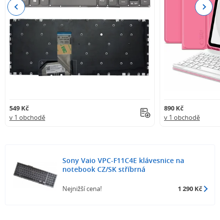
Previous
Next
549 Kč
890 Kč
v 1 obchodě
v 1 obchodě
Sony Vaio VPC-F11C4E klávesnice na
notebook CZ/SK stříbrná
Nejnižší cena!
1 290 Kč