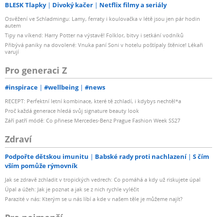
BLESK Tlapky
Divoký kačer
Netflix filmy a seriály
Osvěžení ve Schladmingu: Lamy, ferraty i koulovačka v létě jsou jen pár hodin
autem
Tipy na víkend: Harry Potter na výstavě! Folklor, bitvy i setkání vodníků
Přibývá paniky na dovolené: Vnuka paní Soni v hotelu poštípaly štěnice! Lékaři
varují
Pro generaci Z
#inspirace
#wellbeing
#news
RECEPT: Perfektní letní kombinace, které tě zchladí, i kdybys nechtěl*a
Proč každá generace hledá svůj signature beauty look
Září patří módě: Co přinese Mercedes-Benz Prague Fashion Week SS27
Zdraví
Podpořte dětskou imunitu
Babské rady proti nachlazení
S čím
vším pomůže rýmovník
Jak se zdravě zchladit v tropických vedrech: Co pomáhá a kdy už riskujete úpal
Úpal a úžeh: Jak je poznat a jak se z nich rychle vyléčit
Parazité v nás: Kterým se u nás líbí a kde v našem těle je můžeme najít?