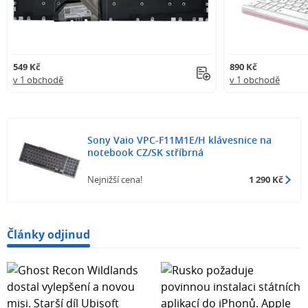
549 Kč
890 Kč
v 1 obchodě
v 1 obchodě
Sony Vaio VPC-F11M1E/H klávesnice na
notebook CZ/SK stříbrná
Nejnižší cena!
1 290 Kč
Články odjinud