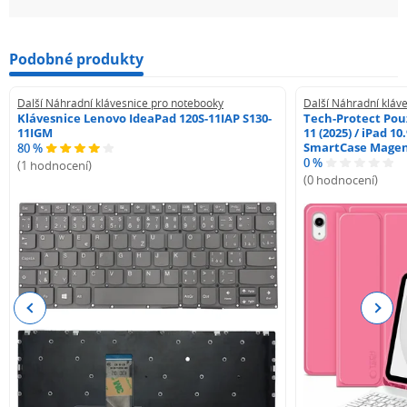
Podobné produkty
Další Náhradní klávesnice pro notebooky
Další Náhradní kláv
Klávesnice Lenovo IdeaPad 120S-11IAP S130-
Tech-Protect Pouz
11IGM
11 (2025) / iPad 10
SmartCase Mage
80 %
0 %
(1 hodnocení)
(0 hodnocení)
Previous
Next