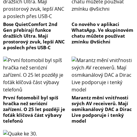
Bose QuietComfort 2nd
Co nového v aplikaci
Gen přebírají funkce
WhatsApp. Ve skupinovém
dražších Ultra. Mají
chatu můžete používat
prostorový zvuk, lepší ANC
zmínku @všichni
a poslech přes USB-C
První fotomobil byl spíš
Marantz mění vnitřnosti
hračka než seriózní
svých AV receiverů. Mají
zařízení. O 25 let později je
osmikanálový DAC a Dirac
foťák klíčová část výbavy
Live podporuje i tenký
telefonů
model