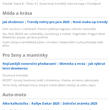
ONLINE: Slavia B - Třinec 3:2. Dukla hostí Kroměříž, Karviná hraje v Prostějově
Móda a krása
Jak zhubnout
Trendy nehty pro jaro 2025
Nové make-up trendy
Smrt na silnici v Letňanech: Policie vyšetřuje tragickou nehodu motorkáře
Sex, fetiš, BDSM, ale i přednášky, workshopy a market. Organizátor Prague Fetish
Weekendu popsal, jak akce probíhá
Vodní zdroje a zemědělská půda v ohrožení: Katastrofální sucha přicházejí stále
dříve
Pro ženy a maminky
Nejčastější novoroční předsevzetí
Miminko a mráz
Jak vybírat
letní dovolenou
Okurková limonáda
RECEPT: Kynutý švestkový koláč s drobenkou. Klasika, se kterou zabodujete
Tohle nikdy neříkejte! Slova, kterými rodiče dětem ubližují ze všeho nejvíc
Auto-moto
Alko-kalkulačka
Rallye Dakar 2025
Dálniční známka 2025