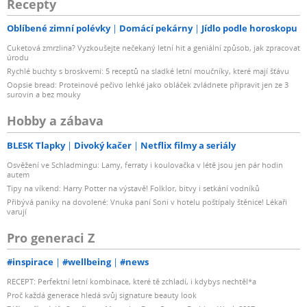
Recepty
Oblíbené zimní polévky
Domácí pekárny
Jídlo podle horoskopu
Cuketová zmrzlina? Vyzkoušejte nečekaný letní hit a geniální způsob, jak zpracovat
úrodu
Rychlé buchty s broskvemi: 5 receptů na sladké letní moučníky, které mají šťávu
Oopsie bread: Proteinové pečivo lehké jako obláček zvládnete připravit jen ze 3
surovin a bez mouky
Hobby a zábava
BLESK Tlapky
Divoký kačer
Netflix filmy a seriály
Osvěžení ve Schladmingu: Lamy, ferraty i koulovačka v létě jsou jen pár hodin
autem
Tipy na víkend: Harry Potter na výstavě! Folklor, bitvy i setkání vodníků
Přibývá paniky na dovolené: Vnuka paní Soni v hotelu poštípaly štěnice! Lékaři
varují
Pro generaci Z
#inspirace
#wellbeing
#news
RECEPT: Perfektní letní kombinace, které tě zchladí, i kdybys nechtěl*a
Proč každá generace hledá svůj signature beauty look