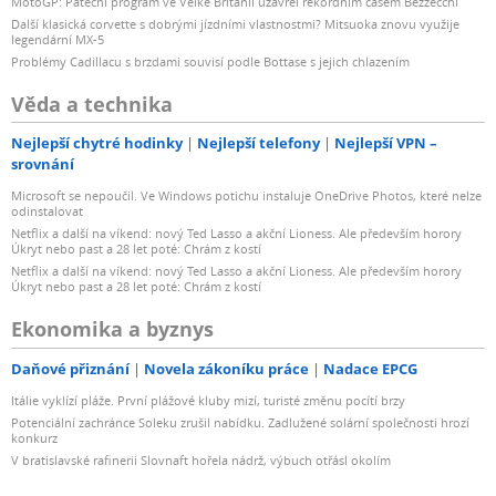
MotoGP: Páteční program ve Velké Británii uzavřel rekordním časem Bezzecchi
Další klasická corvette s dobrými jízdními vlastnostmi? Mitsuoka znovu využije
legendární MX-5
Problémy Cadillacu s brzdami souvisí podle Bottase s jejich chlazením
Věda a technika
Nejlepší chytré hodinky
Nejlepší telefony
Nejlepší VPN –
srovnání
Microsoft se nepoučil. Ve Windows potichu instaluje OneDrive Photos, které nelze
odinstalovat
Netflix a další na víkend: nový Ted Lasso a akční Lioness. Ale především horory
Úkryt nebo past a 28 let poté: Chrám z kostí
Netflix a další na víkend: nový Ted Lasso a akční Lioness. Ale především horory
Úkryt nebo past a 28 let poté: Chrám z kostí
Ekonomika a byznys
Daňové přiznání
Novela zákoníku práce
Nadace EPCG
Itálie vyklízí pláže. První plážové kluby mizí, turisté změnu pocítí brzy
Potenciální zachránce Soleku zrušil nabídku. Zadlužené solární společnosti hrozí
konkurz
V bratislavské rafinerii Slovnaft hořela nádrž, výbuch otřásl okolím