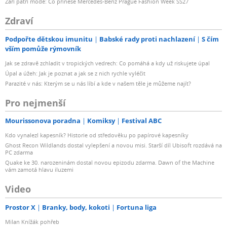
Září patří módě: Co přinese Mercedes-Benz Prague Fashion Week SS27
Zdraví
Podpořte dětskou imunitu
Babské rady proti nachlazení
S čím
vším pomůže rýmovník
Jak se zdravě zchladit v tropických vedrech: Co pomáhá a kdy už riskujete úpal
Úpal a úžeh: Jak je poznat a jak se z nich rychle vyléčit
Parazité v nás: Kterým se u nás líbí a kde v našem těle je můžeme najít?
Pro nejmenší
Mourissonova poradna
Komiksy
Festival ABC
Kdo vynalezl kapesník? Historie od středověku po papírové kapesníky
Ghost Recon Wildlands dostal vylepšení a novou misi. Starší díl Ubisoft rozdává na
PC zdarma
Quake ke 30. narozeninám dostal novou epizodu zdarma. Dawn of the Machine
vám zamotá hlavu iluzemi
Video
Prostor X
Branky, body, kokoti
Fortuna liga
Milan Knížák pohřeb