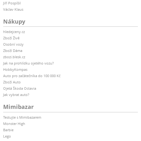
Jiří Pospíšil
Václav Klaus
Nákupy
hledejceny.cz
Zboží Živě
Osobní vozy
Zboží Dáma
zbozi.blesk.cz
Jak na prohlídku ojetého vozu?
HobbyKompas
Auto pro začátečníka do 100 000 Kč
Zboží Auto
Ojetá Škoda Octavia
Jak vybrat auto?
Mimibazar
Testujte s Mimibazarem
Monster High
Barbie
Lego