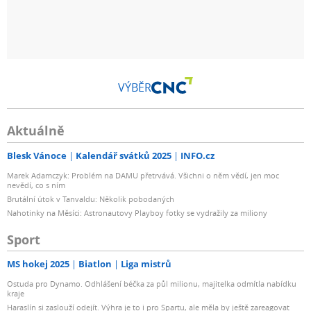
VÝBĚR
Aktuálně
Blesk Vánoce
Kalendář svátků 2025
INFO.cz
Marek Adamczyk: Problém na DAMU přetrvává. Všichni o něm vědí, jen moc
nevědí, co s ním
Brutální útok v Tanvaldu: Několik pobodaných
Nahotinky na Měsíci: Astronautovy Playboy fotky se vydražily za miliony
Sport
MS hokej 2025
Biatlon
Liga mistrů
Ostuda pro Dynamo. Odhlášení béčka za půl milionu, majitelka odmítla nabídku
kraje
Haraslín si zaslouží odejít. Výhra je to i pro Spartu, ale měla by ještě zareagovat