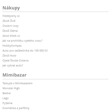
Nákupy
hledejceny.cz
Zboží Živě
Osobní vozy
Zboží Dáma
zbozi.blesk.cz
Jak na prohlídku ojetého vozu?
HobbyKompas
Auto pro začátečníka do 100 000 Kč
Zboží Auto
Ojetá Škoda Octavia
Jak vybrat auto?
Mimibazar
Testujte s Mimibazarem
Monster High
Barbie
Lego
Pyžama
Kosmetika a parfémy