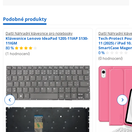
Podobné produkty
Další Náhradní klávesnice pro notebooky
Další Náhradní kláv
Klávesnice Lenovo IdeaPad 120S-11IAP S130-
Tech-Protect Pouz
11IGM
11 (2025) / iPad 10
SmartCase Mage
80 %
0 %
(1 hodnocení)
(0 hodnocení)
Previous
Next