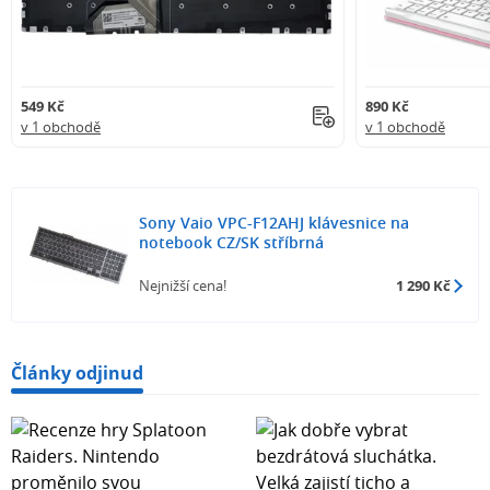
549 Kč
890 Kč
v 1 obchodě
v 1 obchodě
Sony Vaio VPC-F12AHJ klávesnice na
notebook CZ/SK stříbrná
Nejnižší cena!
1 290 Kč
Články odjinud