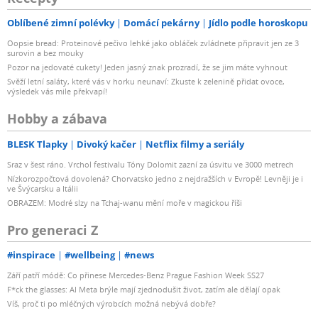
Oblíbené zimní polévky
Domácí pekárny
Jídlo podle horoskopu
Oopsie bread: Proteinové pečivo lehké jako obláček zvládnete připravit jen ze 3
surovin a bez mouky
Pozor na jedovaté cukety! Jeden jasný znak prozradí, že se jim máte vyhnout
Svěží letní saláty, které vás v horku neunaví: Zkuste k zelenině přidat ovoce,
výsledek vás mile překvapí!
Hobby a zábava
BLESK Tlapky
Divoký kačer
Netflix filmy a seriály
Sraz v šest ráno. Vrchol festivalu Tóny Dolomit zazní za úsvitu ve 3000 metrech
Nízkorozpočtová dovolená? Chorvatsko jedno z nejdražších v Evropě! Levněji je i
ve Švýcarsku a Itálii
OBRAZEM: Modré slzy na Tchaj-wanu mění moře v magickou říši
Pro generaci Z
#inspirace
#wellbeing
#news
Září patří módě: Co přinese Mercedes-Benz Prague Fashion Week SS27
F*ck the glasses: AI Meta brýle mají zjednodušit život, zatím ale dělají opak
Víš, proč ti po mléčných výrobcích možná nebývá dobře?