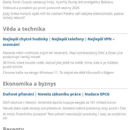
Dacia, Ford i Suzuki zastavují linky. Vyschlý Dunaj drtí energetiku Balkánu
Vítězové a poražení po první polovině sezóny 2026
Jízdy Světa motorů opět míří do Letňan! Pátého září zažijete elektromobil, padne
loňský rekord?
Věda a technika
Nejlepší chytré hodinky
Nejlepší telefony
Nejlepší VPN –
srovnání
Marantz mění vnitřnosti svých AV receiverů. Mají osmikanálový DAC a Dirac Live
podporuje i tenký model
30 filmů, které musíte vidět, dokud jste ještě na světě. Víme, kde si je můžete
pustit online
Chrome kašle na design Windows 11. To stejné ale dělá Microsoft s Edgem
Ekonomika a byznys
Daňové přiznání
Novela zákoníku práce
Nadace EPCG
Obří obchod v letectví. Americké Apollo kupuje easyJet za 161 miliard korun
Tekuté zlato opět dostojí své přezdívce. Zdražení běžné potraviny brzy pocítí i Češi
AI místo finančního poradce? Test odhalil neexistující produkty i rady ze sociálních
sítí
Recepty