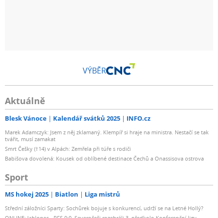
VÝBĚR
Aktuálně
Blesk Vánoce
Kalendář svátků 2025
INFO.cz
Marek Adamczyk: Jsem z něj zklamaný. Klempíř si hraje na ministra. Nestačí se tak
tvářit, musí zamakat
Smrt Češky (†14) v Alpách: Zemřela při túře s rodiči
Babišova dovolená: Kousek od oblíbené destinace Čechů a Onassisova ostrova
Sport
MS hokej 2025
Biatlon
Liga mistrů
Střední záložníci Sparty: Sochůrek bojuje s konkurencí, udrží se na Letné Hollý?
ONLINE: Jablonec - RFS 0:0. Severočeši rozehráli 3. předkolo Konferenční ligy