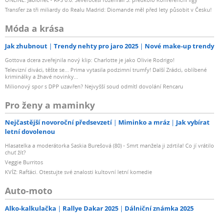
Transfer za tři miliardy do Realu Madrid: Diomande měl před lety působit v Česku!
Móda a krása
Jak zhubnout
Trendy nehty pro jaro 2025
Nové make-up trendy
Gottova dcera zveřejnila nový klip: Charlotte je jako Olivie Rodrigo!
Televizní diváci, těšte se... Prima vytasila podzimní trumfy! Další Zrádci, oblíbené
kriminálky a žhavé novinky...
Milionový spor s DPP uzavřen? Nejvyšší soud odmítl dovolání Rencaru
Pro ženy a maminky
Nejčastější novoroční předsevzetí
Miminko a mráz
Jak vybírat
letní dovolenou
Hlasatelka a moderátorka Saskia Burešová (80) - Smrt manžela ji zdrtila! Co jí vrátilo
chuť žít?
Veggie Burritos
KVÍZ: Rafťáci. Otestujte své znalosti kultovní letní komedie
Auto-moto
Alko-kalkulačka
Rallye Dakar 2025
Dálniční známka 2025