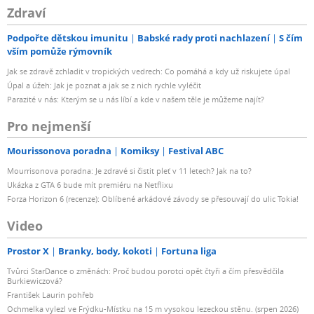
Zdraví
Podpořte dětskou imunitu
Babské rady proti nachlazení
S čím
vším pomůže rýmovník
Jak se zdravě zchladit v tropických vedrech: Co pomáhá a kdy už riskujete úpal
Úpal a úžeh: Jak je poznat a jak se z nich rychle vyléčit
Parazité v nás: Kterým se u nás líbí a kde v našem těle je můžeme najít?
Pro nejmenší
Mourissonova poradna
Komiksy
Festival ABC
Mourrisonova poradna: Je zdravé si čistit pleť v 11 letech? Jak na to?
Ukázka z GTA 6 bude mít premiéru na Netflixu
Forza Horizon 6 (recenze): Oblíbené arkádové závody se přesouvají do ulic Tokia!
Video
Prostor X
Branky, body, kokoti
Fortuna liga
Tvůrci StarDance o změnách: Proč budou porotci opět čtyři a čím přesvědčila
Burkiewiczová?
František Laurin pohřeb
Ochmelka vylezl ve Frýdku-Místku na 15 m vysokou lezeckou stěnu. (srpen 2026)