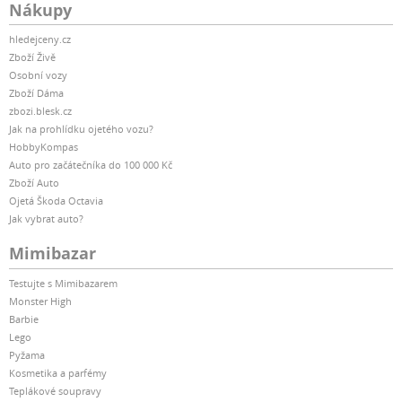
Nákupy
hledejceny.cz
Zboží Živě
Osobní vozy
Zboží Dáma
zbozi.blesk.cz
Jak na prohlídku ojetého vozu?
HobbyKompas
Auto pro začátečníka do 100 000 Kč
Zboží Auto
Ojetá Škoda Octavia
Jak vybrat auto?
Mimibazar
Testujte s Mimibazarem
Monster High
Barbie
Lego
Pyžama
Kosmetika a parfémy
Teplákové soupravy