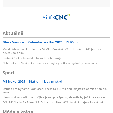
VÝBĚR
Aktuálně
Blesk Vánoce
Kalendář svátků 2025
INFO.cz
Marek Adamczyk: Problém na DAMU přetrvává. Všichni o něm vědí, jen moc
nevědí, co s ním
Brutální útok v Tanvaldu: Několik pobodaných
Nahotinky na Měsíci: Astronautovy Playboy fotky se vydražily za miliony
Sport
MS hokej 2025
Biatlon
Liga mistrů
Ostuda pro Dynamo. Odhlášení béčka za půl milionu, majitelka odmítla nabídku
kraje
Haraslín si zaslouží odejít. Výhra je to i pro Spartu, ale měla by ještě zareagovat
ONLINE: Slavia B - Třinec 3:2. Dukla hostí Kroměříž, Karviná hraje v Prostějově
Móda a krása