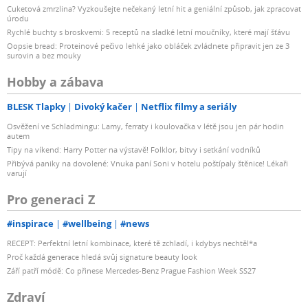
Cuketová zmrzlina? Vyzkoušejte nečekaný letní hit a geniální způsob, jak zpracovat
úrodu
Rychlé buchty s broskvemi: 5 receptů na sladké letní moučníky, které mají šťávu
Oopsie bread: Proteinové pečivo lehké jako obláček zvládnete připravit jen ze 3
surovin a bez mouky
Hobby a zábava
BLESK Tlapky
Divoký kačer
Netflix filmy a seriály
Osvěžení ve Schladmingu: Lamy, ferraty i koulovačka v létě jsou jen pár hodin
autem
Tipy na víkend: Harry Potter na výstavě! Folklor, bitvy i setkání vodníků
Přibývá paniky na dovolené: Vnuka paní Soni v hotelu poštípaly štěnice! Lékaři
varují
Pro generaci Z
#inspirace
#wellbeing
#news
RECEPT: Perfektní letní kombinace, které tě zchladí, i kdybys nechtěl*a
Proč každá generace hledá svůj signature beauty look
Září patří módě: Co přinese Mercedes-Benz Prague Fashion Week SS27
Zdraví