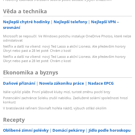
Věda a technika
Nejlepší chytré hodinky
Nejlepší telefony
Nejlepší VPN –
srovnání
Microsoft se nepoučil. Ve Windows potichu instaluje OneDrive Photos, které nelze
odinstalovat
Netflix a další na víkend: nový Ted Lasso a akční Lioness. Ale především horory
Úkryt nebo past a 28 let poté: Chrám z kostí
Netflix a další na víkend: nový Ted Lasso a akční Lioness. Ale především horory
Úkryt nebo past a 28 let poté: Chrám z kostí
Ekonomika a byznys
Daňové přiznání
Novela zákoníku práce
Nadace EPCG
Itálie vyklízí pláže. První plážové kluby mizí, turisté změnu pocítí brzy
Potenciální zachránce Soleku zrušil nabídku. Zadlužené solární společnosti hrozí
konkurz
V bratislavské rafinerii Slovnaft hořela nádrž, výbuch otřásl okolím
Recepty
Oblíbené zimní polévky
Domácí pekárny
Jídlo podle horoskopu