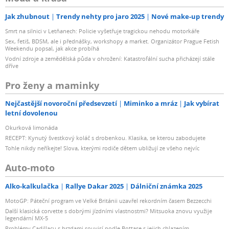
Jak zhubnout
Trendy nehty pro jaro 2025
Nové make-up trendy
Smrt na silnici v Letňanech: Policie vyšetřuje tragickou nehodu motorkáře
Sex, fetiš, BDSM, ale i přednášky, workshopy a market. Organizátor Prague Fetish
Weekendu popsal, jak akce probíhá
Vodní zdroje a zemědělská půda v ohrožení: Katastrofální sucha přicházejí stále
dříve
Pro ženy a maminky
Nejčastější novoroční předsevzetí
Miminko a mráz
Jak vybírat
letní dovolenou
Okurková limonáda
RECEPT: Kynutý švestkový koláč s drobenkou. Klasika, se kterou zabodujete
Tohle nikdy neříkejte! Slova, kterými rodiče dětem ubližují ze všeho nejvíc
Auto-moto
Alko-kalkulačka
Rallye Dakar 2025
Dálniční známka 2025
MotoGP: Páteční program ve Velké Británii uzavřel rekordním časem Bezzecchi
Další klasická corvette s dobrými jízdními vlastnostmi? Mitsuoka znovu využije
legendární MX-5
Problémy Cadillacu s brzdami souvisí podle Bottase s jejich chlazením