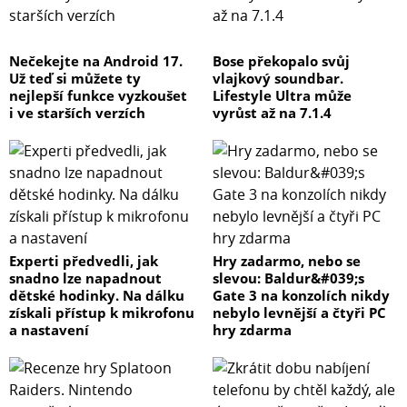
Nečekejte na Android 17.
Bose překopalo svůj
Už teď si můžete ty
vlajkový soundbar.
nejlepší funkce vyzkoušet
Lifestyle Ultra může
i ve starších verzích
vyrůst až na 7.1.4
Experti předvedli, jak
Hry zadarmo, nebo se
snadno lze napadnout
slevou: Baldur&#039;s
dětské hodinky. Na dálku
Gate 3 na konzolích nikdy
získali přístup k mikrofonu
nebylo levnější a čtyři PC
a nastavení
hry zdarma