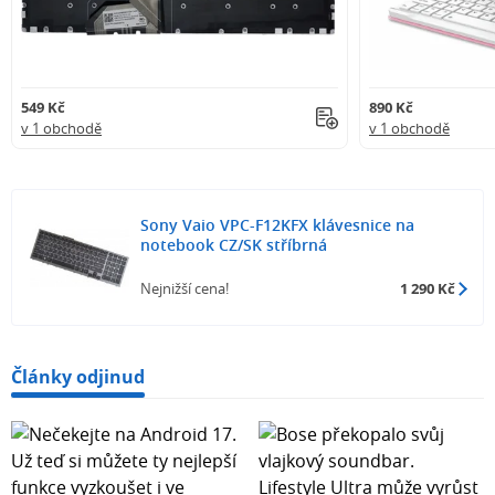
549 Kč
890 Kč
v 1 obchodě
v 1 obchodě
Sony Vaio VPC-F12KFX klávesnice na
notebook CZ/SK stříbrná
Nejnižší cena!
1 290 Kč
Články odjinud