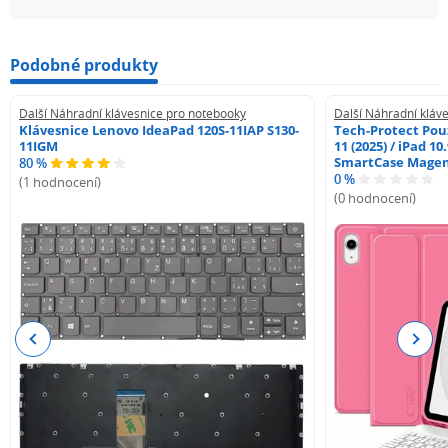
Podobné produkty
Další Náhradní klávesnice pro notebooky
Další Náhradní kláv
Klávesnice Lenovo IdeaPad 120S-11IAP S130-
Tech-Protect Pouz
11IGM
11 (2025) / iPad 10
SmartCase Mage
80 %
0 %
(1 hodnocení)
(0 hodnocení)
Previous
Next