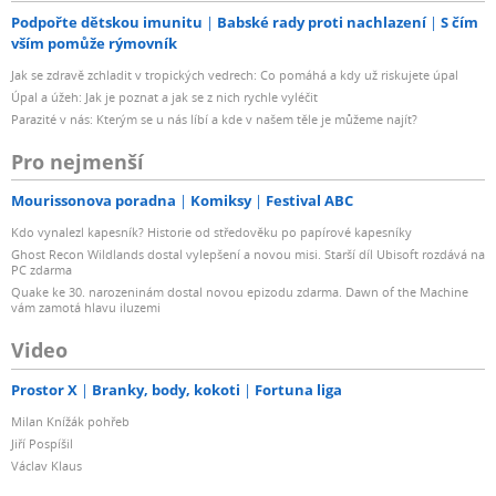
Podpořte dětskou imunitu
Babské rady proti nachlazení
S čím
vším pomůže rýmovník
Jak se zdravě zchladit v tropických vedrech: Co pomáhá a kdy už riskujete úpal
Úpal a úžeh: Jak je poznat a jak se z nich rychle vyléčit
Parazité v nás: Kterým se u nás líbí a kde v našem těle je můžeme najít?
Pro nejmenší
Mourissonova poradna
Komiksy
Festival ABC
Kdo vynalezl kapesník? Historie od středověku po papírové kapesníky
Ghost Recon Wildlands dostal vylepšení a novou misi. Starší díl Ubisoft rozdává na
PC zdarma
Quake ke 30. narozeninám dostal novou epizodu zdarma. Dawn of the Machine
vám zamotá hlavu iluzemi
Video
Prostor X
Branky, body, kokoti
Fortuna liga
Milan Knížák pohřeb
Jiří Pospíšil
Václav Klaus