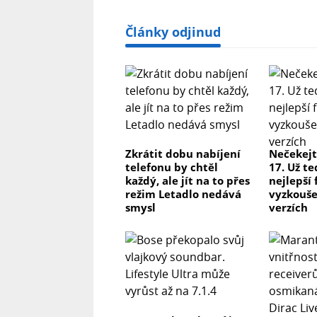
Články odjinud
Zkrátit dobu nabíjení
Nečekejt
telefonu by chtěl
17. Už te
každý, ale jít na to přes
nejlepší
režim Letadlo nedává
vyzkoušet
smysl
verzích