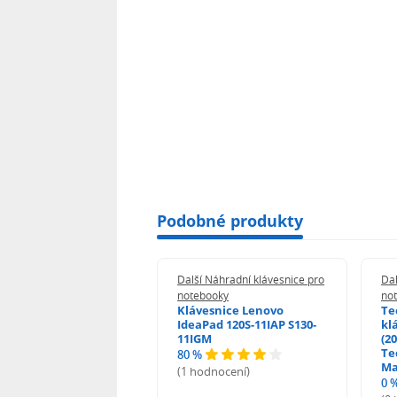
Podobné produkty
 Náhradní klávesnice pro
Další Náhradní klávesnice pro
Dal
booky
notebooky
no
esnice HP ProBook
Klávesnice Lenovo
Te
455 470 - G0 G1 G2
IdeaPad 120S-11IAP S130-
kl
11IGM
(20
Te
80 %
odnocení)
Ma
(1 hodnocení)
0 