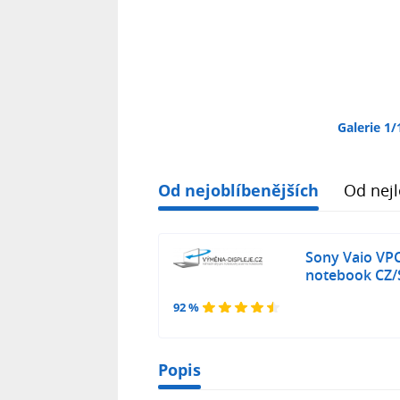
Galerie 1/
Od nejoblíbenějších
Od nejl
Sony Vaio VP
notebook CZ/S
92 %
Popis