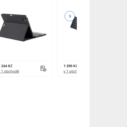
Next
1 244 Kč
1 290 Kč
v 1 obchodě
v 1 obchodě