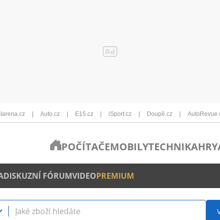
Iarena.cz
Auto.cz
E15.cz
iSport.cz
Doupě.cz
AutoRevue.
POČÍTAČE
MOBILY
TECHNIKA
HRY
A
DISKUZNÍ FÓRUM
VIDEO
PREMIUM