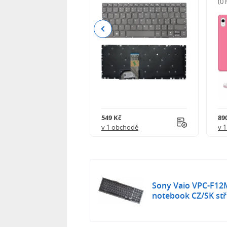
(0
Previous
Kč
549 Kč
89
obchodě
v 1 obchodě
v 
Sony Vaio VPC-F12
notebook CZ/SK stř