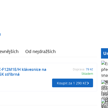
1
evnějších
Od nejdražších
Ur
C-F12M1E/H klávesnice na
Doprava:
79 Kč
K stříbrná
Skladem
Koupit za 1 290 Kč