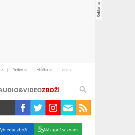
cz
Reflex.cz
Ábíčko.cz
více
AUDIO&VIDEO
ZBOŽÍ
Vyhledat zboží
Nákupní seznam