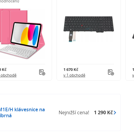
 hodnocení)
0 Kč
1 670 Kč
1 obchodě
v 1 obchodě
M1E/H klávesnice na
Nejnižší cena!
1 290 Kč
íbrná