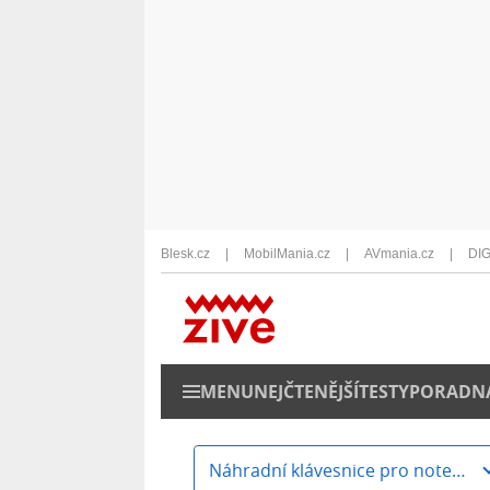
Blesk.cz
MobilMania.cz
AVmania.cz
DIG
MENU
NEJČTENĚJŠÍ
TESTY
PORADN
Náhradní klávesnice pro notebooky