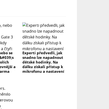
nebo se
Experti předvedli, jak
r&#039;s
snadno lze napadnout
olích
dětské hodinky. Na
evnější a
dálku získali přístup k
darma
mikrofonu a nastavení