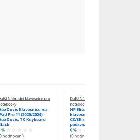
alší Náhradní klávesnice pro
Další Náhradní klávesnice pro
notebooky
notebooky
DuxDucis Klávesnice na
HP EliteBook 840 G6
Pad Pro 11 (2025/2024) -
klávesnice na notebook
DuxDucis, TK Keyboard
CZ/SK stříbrný rámeček,
Black
podsvícená, Trackpoint
0 %
0 %
(0 hodnocení)
(0 hodnocení)