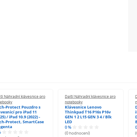
ší Náhradní klávesnice pro
Další Náhradní klávesnice pro
D
tebooky
notebooky
ch-Protect Pouzdro s
Klávesnice Lenovo
ávesnicí pro iPad 11
Thinkpad T16 P16s P16v
i
25) / iPad 10.9 (2022) -
GEN 1 2 L15 GEN 3 4 / Blk
ch-Protect, SmartCase
LED
genta
0 %
%
(0 hodnocení)