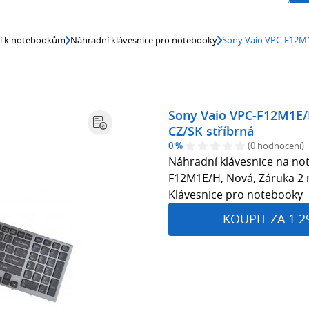
ví k notebookům
Náhradní klávesnice pro notebooky
Sony Vaio VPC-F12M1
Sony Vaio VPC-F12M1E/
CZ/SK stříbrná
0 %
(0 hodnocení)
Náhradní klávesnice na no
F12M1E/H, Nová, Záruka 2 ro
Klávesnice pro notebooky
KOUPIT ZA 1 2