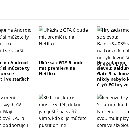
e na Android
Ukázka z GTA 6 bude
Hry zadarmo, 
ď si můžete ty
mít premiéru na
slevou: Baldu
 funkce
Netflixu
Gate 3 na konz
 i ve starších
nikdy nebylo l
čtyři PC hry z