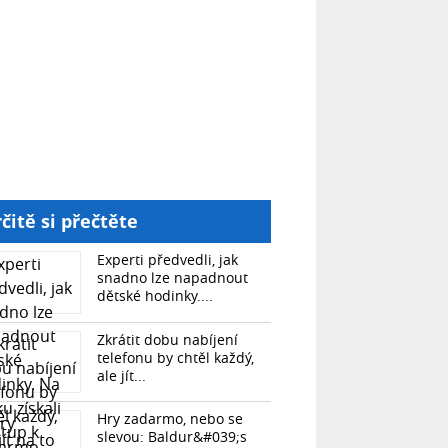
čitě si přečtěte
Experti předvedli, jak
snadno lze napadnout
dětské hodinky....
Zkrátit dobu nabíjení
telefonu by chtěl každý,
ale jít...
Hry zadarmo, nebo se
slevou: Baldur&#039;s