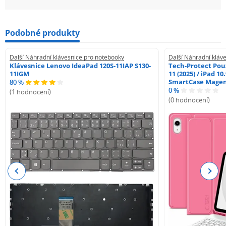
Podobné produkty
Další Náhradní klávesnice pro notebooky
Další Náhradní kláv
Klávesnice Lenovo IdeaPad 120S-11IAP S130-
Tech-Protect Pouz
11IGM
11 (2025) / iPad 10
SmartCase Mage
80 %
0 %
(1 hodnocení)
(0 hodnocení)
Previous
Next