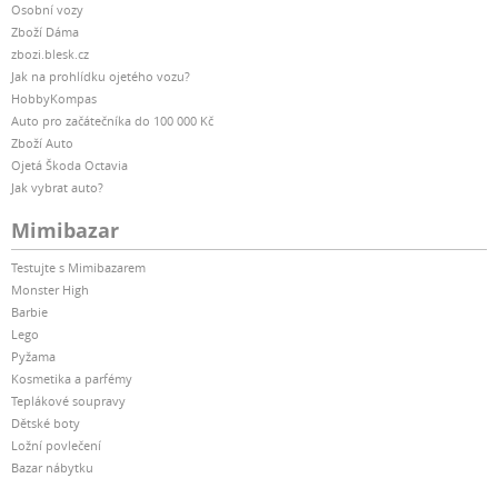
Osobní vozy
Zboží Dáma
zbozi.blesk.cz
Jak na prohlídku ojetého vozu?
HobbyKompas
Auto pro začátečníka do 100 000 Kč
Zboží Auto
Ojetá Škoda Octavia
Jak vybrat auto?
Mimibazar
Testujte s Mimibazarem
Monster High
Barbie
Lego
Pyžama
Kosmetika a parfémy
Teplákové soupravy
Dětské boty
Ložní povlečení
Bazar nábytku