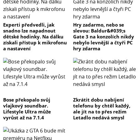
Experti předvedli, jak
Hry zadarmo, nebo se
snadno lze napadnout
slevou: Baldur&#039;s
dětské hodinky. Na dálku
Gate 3 na konzolích nikdy
získali přístup k mikrofonu
nebylo levnější a čtyři PC
a nastavení
hry zdarma
Bose překopalo svůj
Zkrátit dobu nabíjení
vlajkový soundbar.
telefonu by chtěl každý,
Lifestyle Ultra může
ale jít na to přes režim
vyrůst až na 7.1.4
Letadlo nedává smysl