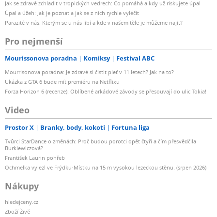
Jak se zdravě zchladit v tropických vedrech: Co pomáhá a kdy už riskujete úpal
Úpal a úžeh: Jak je poznat a jak se z nich rychle vyléčit
Parazité v nás: Kterým se u nás líbí a kde v našem těle je můžeme najít?
Pro nejmenší
Mourissonova poradna
Komiksy
Festival ABC
Mourrisonova poradna: Je zdravé si čistit pleť v 11 letech? Jak na to?
Ukázka z GTA 6 bude mít premiéru na Netflixu
Forza Horizon 6 (recenze): Oblíbené arkádové závody se přesouvají do ulic Tokia!
Video
Prostor X
Branky, body, kokoti
Fortuna liga
Tvůrci StarDance o změnách: Proč budou porotci opět čtyři a čím přesvědčila
Burkiewiczová?
František Laurin pohřeb
Ochmelka vylezl ve Frýdku-Místku na 15 m vysokou lezeckou stěnu. (srpen 2026)
Nákupy
hledejceny.cz
Zboží Živě