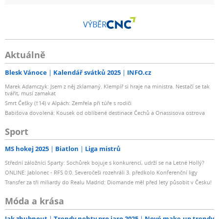
VÝBĚR
Aktuálně
Blesk Vánoce
Kalendář svátků 2025
INFO.cz
Marek Adamczyk: Jsem z něj zklamaný. Klempíř si hraje na ministra. Nestačí se tak
tvářit, musí zamakat
Smrt Češky (†14) v Alpách: Zemřela při túře s rodiči
Babišova dovolená: Kousek od oblíbené destinace Čechů a Onassisova ostrova
Sport
MS hokej 2025
Biatlon
Liga mistrů
Střední záložníci Sparty: Sochůrek bojuje s konkurencí, udrží se na Letné Hollý?
ONLINE: Jablonec - RFS 0:0. Severočeši rozehráli 3. předkolo Konferenční ligy
Transfer za tři miliardy do Realu Madrid: Diomande měl před lety působit v Česku!
Móda a krása
Jak zhubnout
Trendy nehty pro jaro 2025
Nové make-up trendy