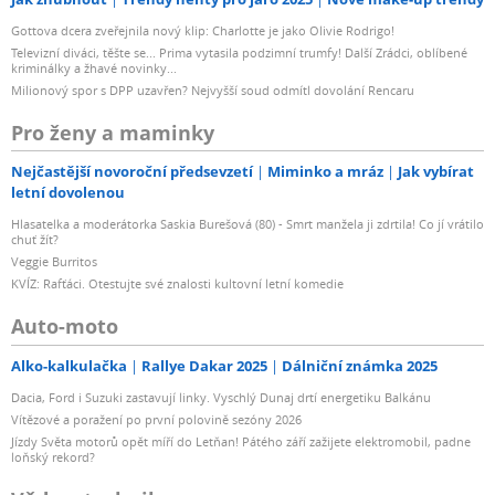
Gottova dcera zveřejnila nový klip: Charlotte je jako Olivie Rodrigo!
Televizní diváci, těšte se... Prima vytasila podzimní trumfy! Další Zrádci, oblíbené
kriminálky a žhavé novinky...
Milionový spor s DPP uzavřen? Nejvyšší soud odmítl dovolání Rencaru
Pro ženy a maminky
Nejčastější novoroční předsevzetí
Miminko a mráz
Jak vybírat
letní dovolenou
Hlasatelka a moderátorka Saskia Burešová (80) - Smrt manžela ji zdrtila! Co jí vrátilo
chuť žít?
Veggie Burritos
KVÍZ: Rafťáci. Otestujte své znalosti kultovní letní komedie
Auto-moto
Alko-kalkulačka
Rallye Dakar 2025
Dálniční známka 2025
Dacia, Ford i Suzuki zastavují linky. Vyschlý Dunaj drtí energetiku Balkánu
Vítězové a poražení po první polovině sezóny 2026
Jízdy Světa motorů opět míří do Letňan! Pátého září zažijete elektromobil, padne
loňský rekord?