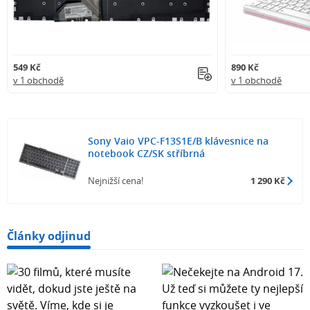
549 Kč
890 Kč
v 1 obchodě
v 1 obchodě
Sony Vaio VPC-F13S1E/B klávesnice na
notebook CZ/SK stříbrná
Nejnižší cena!
1 290 Kč
Články odjinud