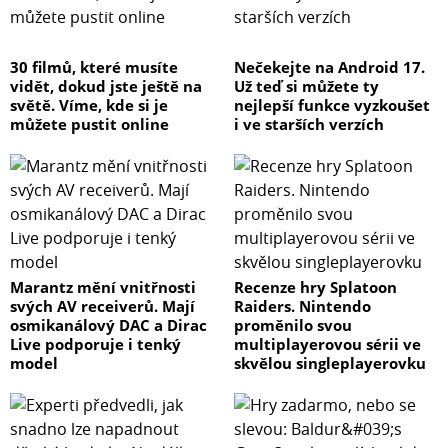
30 filmů, které musíte
Nečekejte na Android 17.
vidět, dokud jste ještě na
Už teď si můžete ty
světě. Víme, kde si je
nejlepší funkce vyzkoušet
můžete pustit online
i ve starších verzích
Marantz mění vnitřnosti
Recenze hry Splatoon
svých AV receiverů. Mají
Raiders. Nintendo
osmikanálový DAC a Dirac
proměnilo svou
Live podporuje i tenký
multiplayerovou sérii ve
model
skvělou singleplayerovku