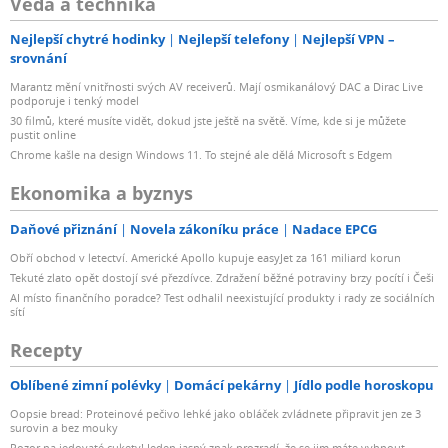
Věda a technika
Nejlepší chytré hodinky
Nejlepší telefony
Nejlepší VPN –
srovnání
Marantz mění vnitřnosti svých AV receiverů. Mají osmikanálový DAC a Dirac Live
podporuje i tenký model
30 filmů, které musíte vidět, dokud jste ještě na světě. Víme, kde si je můžete
pustit online
Chrome kašle na design Windows 11. To stejné ale dělá Microsoft s Edgem
Ekonomika a byznys
Daňové přiznání
Novela zákoníku práce
Nadace EPCG
Obří obchod v letectví. Americké Apollo kupuje easyJet za 161 miliard korun
Tekuté zlato opět dostojí své přezdívce. Zdražení běžné potraviny brzy pocítí i Češi
AI místo finančního poradce? Test odhalil neexistující produkty i rady ze sociálních
sítí
Recepty
Oblíbené zimní polévky
Domácí pekárny
Jídlo podle horoskopu
Oopsie bread: Proteinové pečivo lehké jako obláček zvládnete připravit jen ze 3
surovin a bez mouky
Pozor na jedovaté cukety! Jeden jasný znak prozradí, že se jim máte vyhnout