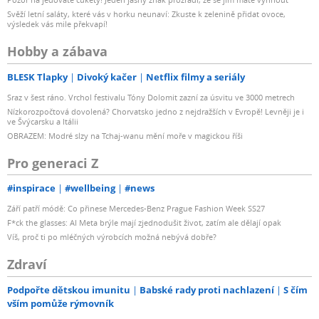
Svěží letní saláty, které vás v horku neunaví: Zkuste k zelenině přidat ovoce,
výsledek vás mile překvapí!
Hobby a zábava
BLESK Tlapky
Divoký kačer
Netflix filmy a seriály
Sraz v šest ráno. Vrchol festivalu Tóny Dolomit zazní za úsvitu ve 3000 metrech
Nízkorozpočtová dovolená? Chorvatsko jedno z nejdražších v Evropě! Levněji je i
ve Švýcarsku a Itálii
OBRAZEM: Modré slzy na Tchaj-wanu mění moře v magickou říši
Pro generaci Z
#inspirace
#wellbeing
#news
Září patří módě: Co přinese Mercedes-Benz Prague Fashion Week SS27
F*ck the glasses: AI Meta brýle mají zjednodušit život, zatím ale dělají opak
Víš, proč ti po mléčných výrobcích možná nebývá dobře?
Zdraví
Podpořte dětskou imunitu
Babské rady proti nachlazení
S čím
vším pomůže rýmovník